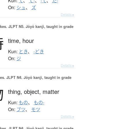
Kun:
て
、
て-
、
-て
、
た-
On:
シュ
、
ズ
Details ▸
okes.
JLPT N5. Jōyō kanji, taught in grade
時
time,
hour
Kun:
とき
、
-どき
On:
ジ
Details ▸
es.
JLPT N4. Jōyō kanji, taught in grade
物
thing,
object,
matter
Kun:
もの
、
もの-
On:
ブツ
、
モツ
Details ▸
okes.
JLPT N4. Jōyō kanji, taught in grade