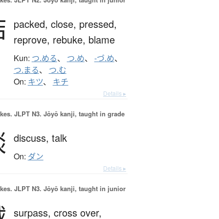
詰
packed,
close,
pressed,
reprove,
rebuke,
blame
Kun:
つ.める
、
つ.め
、
-づ.め
、
つ.まる
、
つ.む
On:
キツ
、
キチ
Details ▸
okes.
JLPT N3. Jōyō kanji, taught in grade
談
discuss,
talk
On:
ダン
Details ▸
okes.
JLPT N3. Jōyō kanji, taught in junior
越
surpass,
cross over,