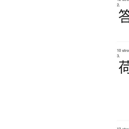
2.
10 str
3.
13 str