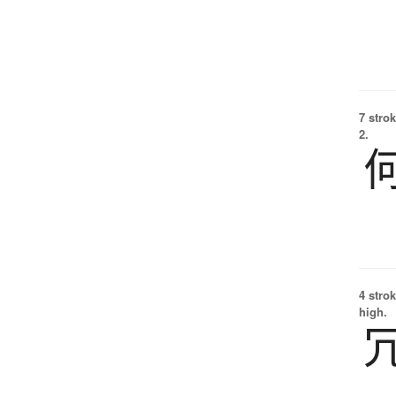
7 strok
2.
4 strok
high.