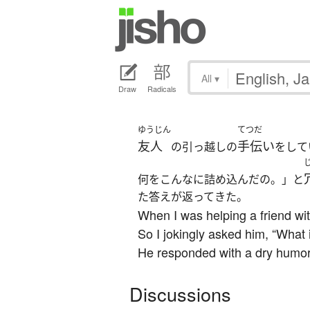
All
▾
Draw
Radicals
ゆうじん
てつだ
友人
手伝い
の引っ越しの
をして
何をこんなに詰め込んだの。」と
た答えが返ってきた。
When I was helping a friend wi
So I jokingly asked him, “What 
He responded with a dry humor 
Discussions