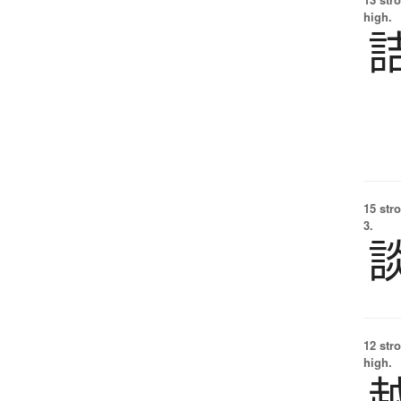
high.
15 str
3.
12 str
high.