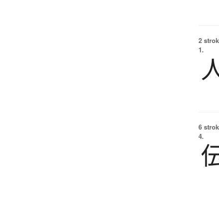
2 strok
1.
6 strok
4.