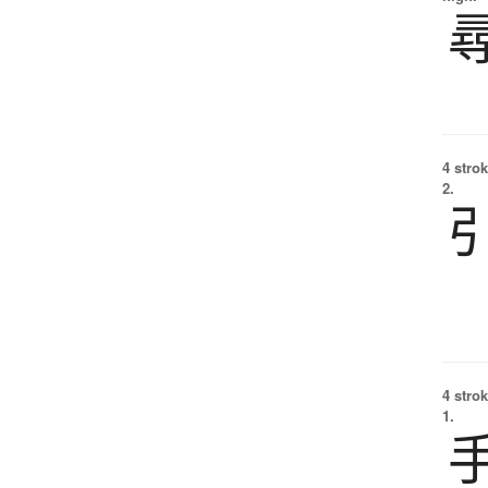
4 strok
2.
4 strok
1.