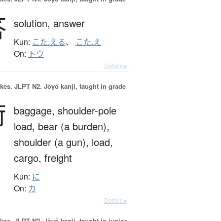
答
solution,
answer
Kun:
こた.える
、
こた.え
On:
トウ
Details ▸
okes.
JLPT N2. Jōyō kanji, taught in grade
荷
baggage,
shoulder-pole
load,
bear (a burden),
shoulder (a gun),
load,
cargo,
freight
Kun:
に
On:
カ
Details ▸
okes.
JLPT N2. Jōyō kanji, taught in junior