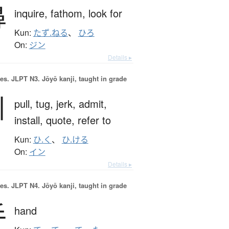
尋
inquire,
fathom,
look for
Kun:
たず.ねる
、
ひろ
On:
ジン
Details ▸
es.
JLPT N3. Jōyō kanji, taught in grade
引
pull,
tug,
jerk,
admit,
install,
quote,
refer to
Kun:
ひ.く
、
ひ.ける
On:
イン
Details ▸
es.
JLPT N4. Jōyō kanji, taught in grade
手
hand