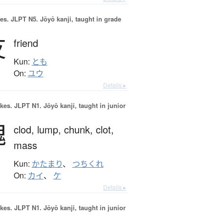
es.
JLPT N5. Jōyō kanji, taught in grade
友
friend
Kun:
とも
On:
ユウ
Details ▸
okes.
JLPT N1. Jōyō kanji, taught in junior
塊
clod,
lump,
chunk,
clot,
mass
Kun:
かたまり
、
つちくれ
On:
カイ
、
ケ
Details ▸
okes.
JLPT N1. Jōyō kanji, taught in junior