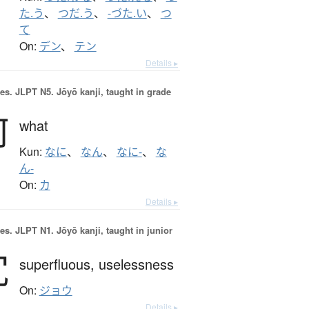
た.う
、
つだ.う
、
-づた.い
、
つ
て
On:
デン
、
テン
Details ▸
es.
JLPT N5. Jōyō kanji, taught in grade
何
what
Kun:
なに
、
なん
、
なに-
、
な
ん-
On:
カ
Details ▸
es.
JLPT N1. Jōyō kanji, taught in junior
冗
superfluous,
uselessness
On:
ジョウ
Details ▸