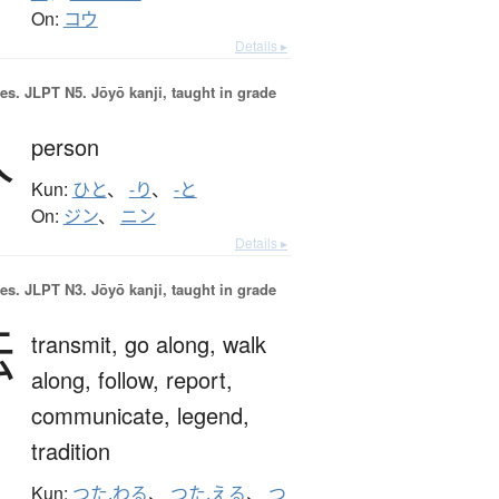
On:
コウ
Details ▸
es.
JLPT N5. Jōyō kanji, taught in grade
人
person
Kun:
ひと
、
-り
、
-と
On:
ジン
、
ニン
Details ▸
es.
JLPT N3. Jōyō kanji, taught in grade
伝
transmit,
go along,
walk
along,
follow,
report,
communicate,
legend,
tradition
Kun:
つた.わる
、
つた.える
、
つ