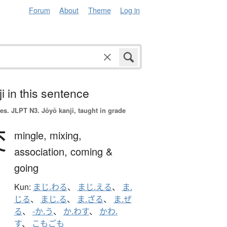
Forum
About
Theme
Log in
i in this sentence
es.
JLPT N3. Jōyō kanji, taught in grade
交
mingle,
mixing,
association,
coming &
going
Kun:
まじ.わる
、
まじ.える
、
ま.
じる
、
まじ.る
、
ま.ざる
、
ま.ぜ
る
、
-か.う
、
か.わす
、
かわ.
す
、
こもごも