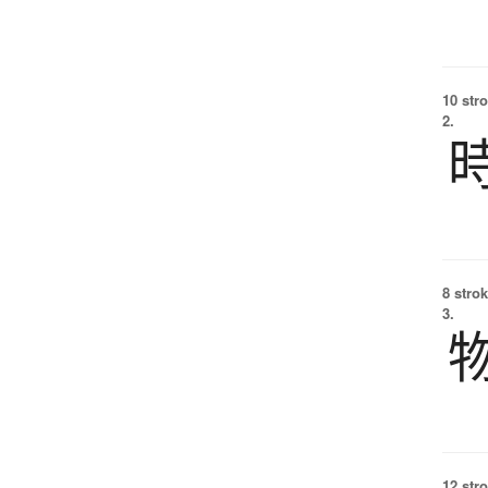
10 str
2.
8 strok
3.
12 str