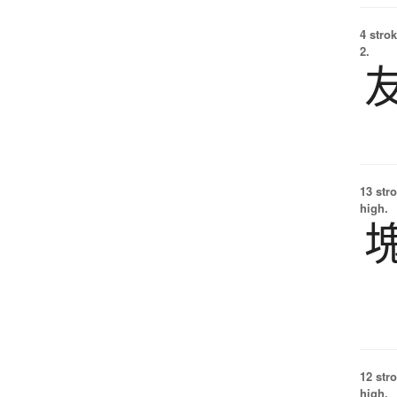
4 strok
2.
13 str
high.
12 str
high.