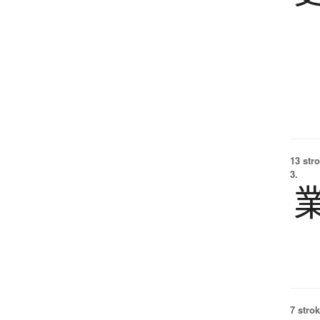
13 str
3.
7 strok