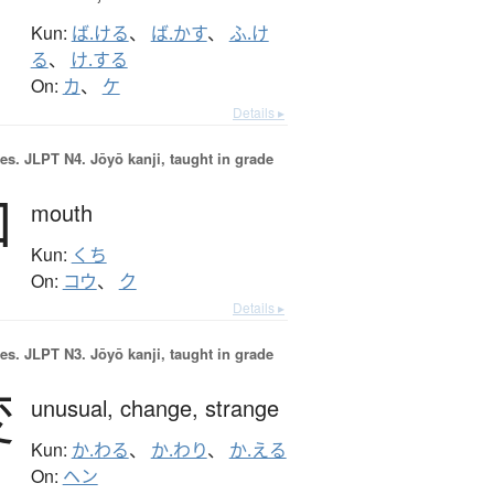
Kun:
ば.ける
、
ば.かす
、
ふ.け
る
、
け.する
On:
カ
、
ケ
Details ▸
es.
JLPT N4. Jōyō kanji, taught in grade
口
mouth
Kun:
くち
On:
コウ
、
ク
Details ▸
es.
JLPT N3. Jōyō kanji, taught in grade
変
unusual,
change,
strange
Kun:
か.わる
、
か.わり
、
か.える
On:
ヘン