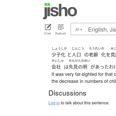
All
▾
Draw
Radicals
しょうしか
じんこう
ろうれい
か
み
少子化
と
人口
の
老齢
化
を
見
かいしゃ
せんけんのめい
会社
は
先見の明
が
あった
わ
It was very far-sighted for tha
the decrease in numbers of chil
Discussions
Log in
to talk about this sentence.