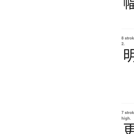
8 strok
2.
7 strok
high.