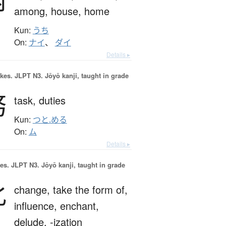
among,
house,
home
Kun:
うち
On:
ナイ
、
ダイ
Details ▸
okes.
JLPT N3. Jōyō kanji, taught in grade
務
task,
duties
Kun:
つと.める
On:
ム
Details ▸
es.
JLPT N3. Jōyō kanji, taught in grade
化
change,
take the form of,
influence,
enchant,
delude,
-ization