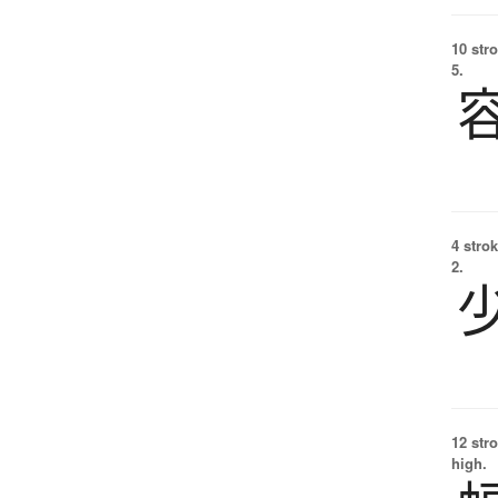
10 str
5.
4 strok
2.
12 str
high.