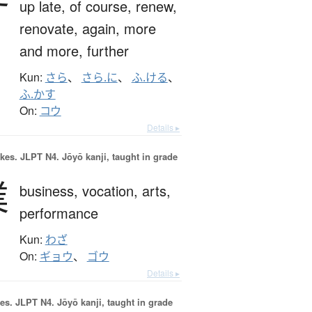
up late,
of course,
renew,
renovate,
again,
more
and more,
further
Kun:
さら
、
さら.に
、
ふ.ける
、
ふ.かす
On:
コウ
Details ▸
okes.
JLPT N4. Jōyō kanji, taught in grade
業
business,
vocation,
arts,
performance
Kun:
わざ
On:
ギョウ
、
ゴウ
Details ▸
es.
JLPT N4. Jōyō kanji, taught in grade