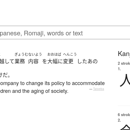
Kanj
こ
ぎょうむ
ないよう
おおはば
へんこう
越して
業務
内容
を
大幅に
変更
した
あの
2 strok
1.
け
だ
。
t company to change its policy to accommodate
dren and the aging of society.
—
Tatoeba
6 strok
2.