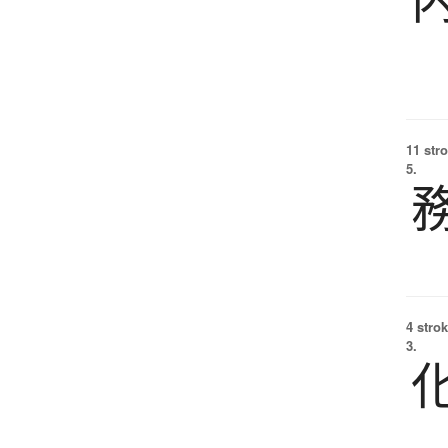
11 str
5.
4 strok
3.