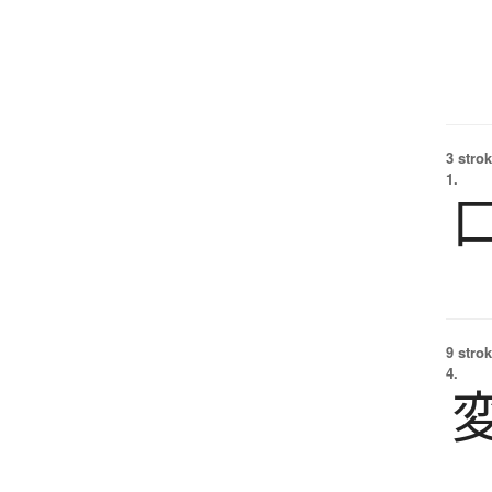
3 strok
1.
9 strok
4.