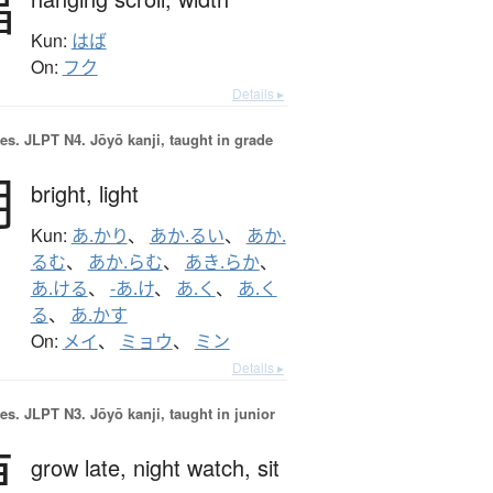
幅
Kun:
はば
On:
フク
Details ▸
es.
JLPT N4. Jōyō kanji, taught in grade
明
bright,
light
Kun:
あ.かり
、
あか.るい
、
あか.
るむ
、
あか.らむ
、
あき.らか
、
あ.ける
、
-あ.け
、
あ.く
、
あ.く
る
、
あ.かす
On:
メイ
、
ミョウ
、
ミン
Details ▸
es.
JLPT N3. Jōyō kanji, taught in junior
更
grow late,
night watch,
sit