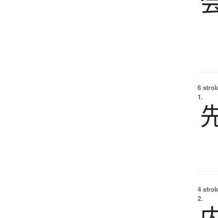
6 strok
1.
4 strok
2.