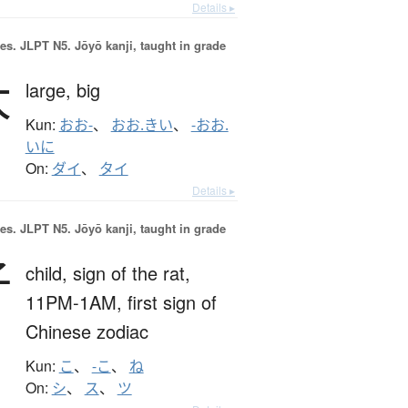
Details ▸
es.
JLPT N5. Jōyō kanji, taught in grade
大
large,
big
Kun:
おお-
、
おお.きい
、
-おお.
いに
On:
ダイ
、
タイ
Details ▸
es.
JLPT N5. Jōyō kanji, taught in grade
子
child,
sign of the rat,
11PM-1AM,
first sign of
Chinese zodiac
Kun:
こ
、
-こ
、
ね
On:
シ
、
ス
、
ツ