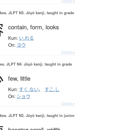
Details ▸
okes.
JLPT N3. Jōyō kanji, taught in grade
容
contain,
form,
looks
Kun:
い.れる
On:
ヨウ
Details ▸
es.
JLPT N4. Jōyō kanji, taught in grade
少
few,
little
Kun:
すく.ない
、
すこ.し
On:
ショウ
Details ▸
okes.
JLPT N2. Jōyō kanji, taught in junior
hanging scroll,
width