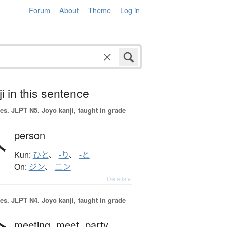
Forum
About
Theme
Log in
i in this sentence
es.
JLPT N5. Jōyō kanji, taught in grade
人
person
Kun:
ひと
、
-り
、
-と
On:
ジン
、
ニン
Details ▸
es.
JLPT N4. Jōyō kanji, taught in grade
meeting,
meet,
party,