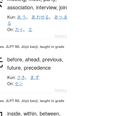
会
association,
interview,
join
Kun:
あ.う
、
あ.わせる
、
あつ.ま
る
On:
カイ
、
エ
Details ▸
es.
JLPT N5. Jōyō kanji, taught in grade
先
before,
ahead,
previous,
future,
precedence
Kun:
さき
、
ま.ず
On:
セン
Details ▸
es.
JLPT N3. Jōyō kanji, taught in grade
内
inside,
within,
between,