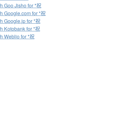
h Goo Jisho for *祝
h Google.com for *祝
h Google.jp for *祝
h Kotobank for *祝
h Weblio for *祝