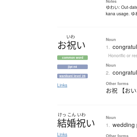
Notes
ゆわい: Out-dated
kana usage. ゆわ
いわ
Noun
お
祝
い
congratul
1.
Honorific or r
common word
Noun
jlpt n4
congratul
2.
wanikani level 26
Other forms
Links
お祝 【お
けっ
こん
いわ
Noun
結婚祝
い
wedding 
1.
Links
Other forms