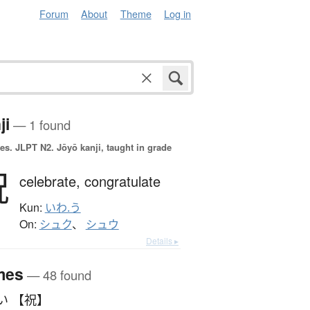
Forum
About
Theme
Log in
ji
— 1 found
es.
JLPT N2. Jōyō kanji, taught in grade
祝
celebrate,
congratulate
Kun:
いわ.う
On:
シュク
、
シュウ
Details ▸
mes
— 48 found
い 【祝】