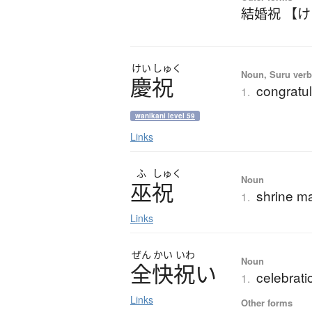
結婚祝 【
けい
しゅく
Noun, Suru verb,
慶祝
congratul
1.
wanikani level 59
Links
ふ
しゅく
Noun
巫祝
shrine ma
1.
Links
ぜん
かい
いわ
Noun
全快祝
い
celebrati
1.
Links
Other forms