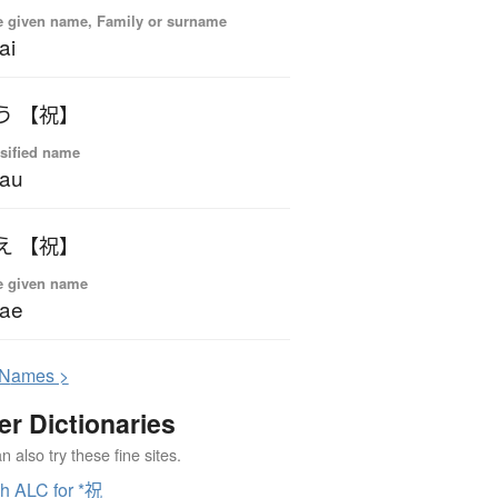
 given name, Family or surname
ai
う 【祝】
sified name
wau
え 【祝】
e given name
wae
N
ames >
er Dictionaries
 also try these fine sites.
h ALC for *祝