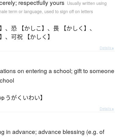
cerely; respectfully yours
Usually written using
ale term or language
,
used to sign off on letters
こ】
、
恐 【かしこ】
、
畏 【かしく】
、
く】
、
可祝 【かしく】
Details ▸
ations on entering a school; gift to someone
school
にゅうがくいわい】
Details ▸
ng in advance; advance blessing (e.g. of