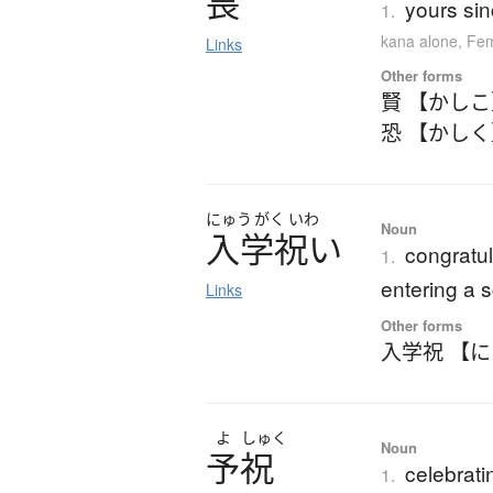
畏
yours sin
1.
kana alone
,
Fem
Links
Other forms
賢 【かし
恐 【かし
にゅう
がく
いわ
Noun
入学祝
い
congratul
1.
entering a 
Links
Other forms
入学祝 【
よ
しゅく
Noun
予祝
celebrati
1.