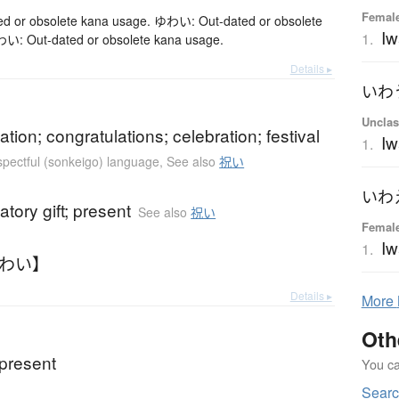
Female
 or obsolete kana usage. ゆわい: Out-dated or obsolete
Iw
1.
い: Out-dated or obsolete kana usage.
Details ▸
いわ
Unclas
ation; congratulations; celebration; festival
I
1.
espectful (sonkeigo) language
,
See also
祝い
いわ
atory gift; present
See also
祝い
Femal
I
1.
いわい】
Details ▸
More
Oth
present
You can
Searc