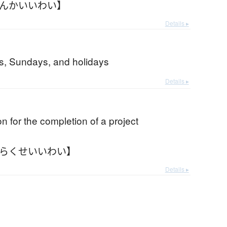
ぜんかいいわい】
Details ▸
s, Sundays, and holidays
Details ▸
on for the completion of a project
【らくせいいわい】
Details ▸