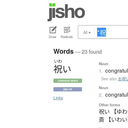
All
▾
Draw
Radicals
Words
— 23 found
いわ
Noun
祝
い
congratul
1.
See also
お祝
common word
Noun
jlpt n3
congratul
2.
Links
Other forms
祝い 【ゆ
斎 【いわ