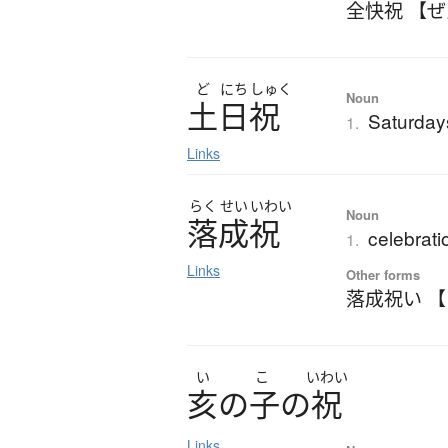
全快祝 【
ど
にち
しゅく
Noun
土日祝
Saturday
1.
Links
らく
せい
いわい
Noun
落成祝
celebrati
1.
Links
Other forms
落成祝い 
い
こ
いわい
亥
の
子
の
祝
Links