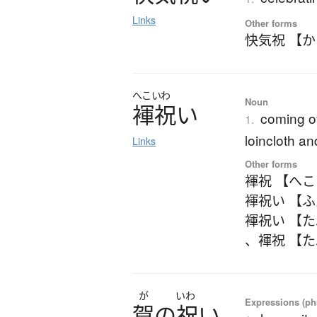
Links
Other forms
快気祝 【
へこいわ
Noun
褌祝
い
coming o
1.
loincloth an
Links
Other forms
褌祝 【へ
褌祝い 【
褌祝い 【
、
褌祝 【
が
いわ
Expressions (phr
賀
の
祝
い