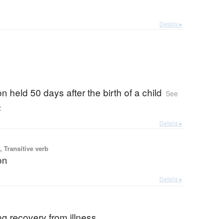
Details ▸
on held 50 days after the birth of a child
See
か
Details ▸
 Transitive verb
on
Details ▸
ng recovery from illness