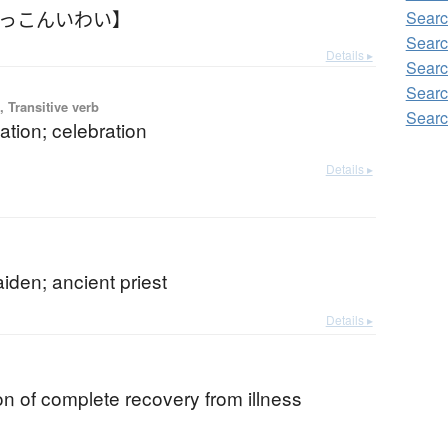
けっこんいわい】
Searc
Searc
Details ▸
Searc
Searc
 Transitive verb
Searc
ation; celebration
Details ▸
iden; ancient priest
Details ▸
on of complete recovery from illness