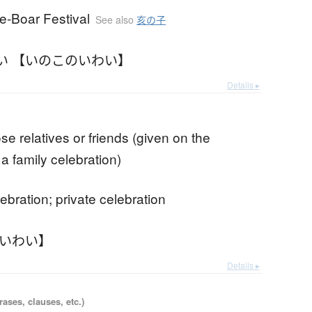
e-Boar Festival
See also
亥の子
い 【いのこのいわい】
Details ▸
lose relatives or friends (given on the
a family celebration)
lebration; private celebration
ちいわい】
Details ▸
ases, clauses, etc.)