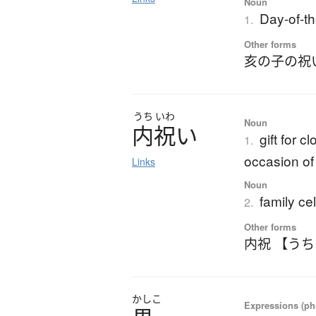
Noun
Day-of-th
1.
Other forms
亥の子の祝
うち
いわ
Noun
内祝
い
gift for c
1.
occasion of 
Links
Noun
family ce
2.
Other forms
内祝 【う
かしこ
Expressions (phr