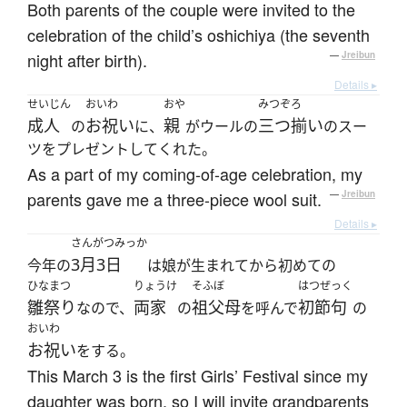
Both parents of the couple were invited to the
celebration of the child’s oshichiya (the seventh
night after birth).
—
Jreibun
Details ▸
せいじん
おいわ
おや
みつぞろ
成人
お祝い
親
三つ揃い
の
に、
がウールの
のスー
ツをプレゼントしてくれた。
As a part of my coming-of-age celebration, my
parents gave me a three-piece wool suit.
—
Jreibun
Details ▸
さんがつみっか
3月3日
今年の
は娘が生まれてから初めての
ひなまつ
りょうけ
そふぼ
はつぜっく
雛祭り
両家
祖父母
初節句
なので、
の
を呼んで
の
おいわ
お祝い
をする。
This March 3 is the first Girls’ Festival since my
daughter was born, so I will invite grandparents