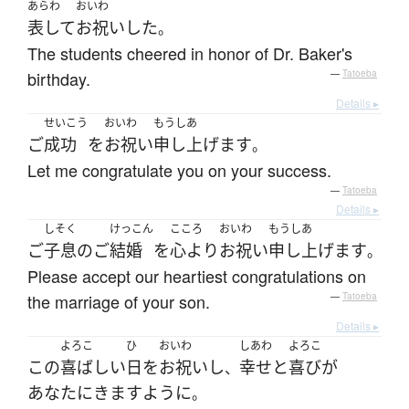
あらわ
おいわ
表して
お祝い
した
。
The students cheered in honor of Dr. Baker's
birthday.
—
Tatoeba
Details ▸
せいこう
おいわ
もうしあ
ご
成功
を
お祝い
申し上げます
。
Let me congratulate you on your success.
—
Tatoeba
Details ▸
しそく
けっこん
こころ
おいわ
もうしあ
ご
子息
の
ご
結婚
を
心より
お祝い
申し上げます
。
Please accept our heartiest congratulations on
the marriage of your son.
—
Tatoeba
Details ▸
よろこ
ひ
おいわ
しあわ
よろこ
この
喜ばしい
日
を
お祝い
し
幸せ
と
喜び
が
、
あなた
に
きます
ように
。