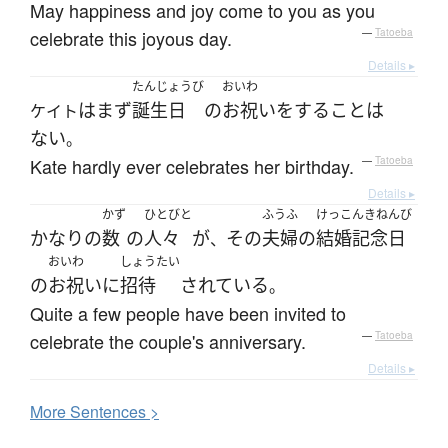
May happiness and joy come to you as you
celebrate this joyous day.
—
Tatoeba
Details ▸
たんじょうび
おいわ
は
まず
誕生日
の
お祝い
を
する
こと
は
ケイト
ない
。
Kate hardly ever celebrates her birthday.
—
Tatoeba
Details ▸
かず
ひとびと
ふうふ
けっこんきねんび
かなり
の
数
の
人々
が
その
夫婦
の
結婚記念日
、
おいわ
しょうたい
の
お祝い
に
招待
されている
。
Quite a few people have been invited to
celebrate the couple's anniversary.
—
Tatoeba
Details ▸
More
S
entences >