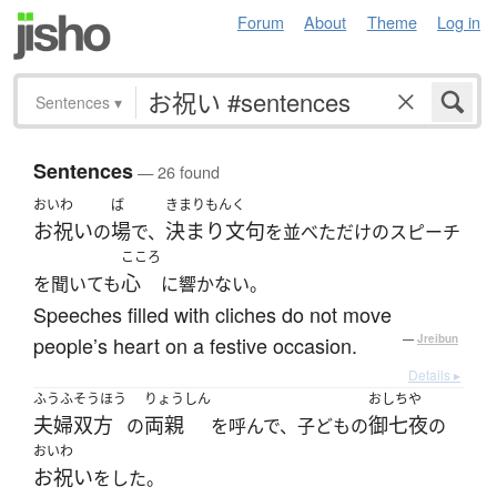
Forum
About
Theme
Log in
Sentences
▾
Sentences
— 26 found
おいわ
ば
きまりもんく
お祝い
場
決まり文句
の
で、
を並べただけのスピーチ
こころ
心
を聞いても
に響かない。
Speeches filled with cliches do not move
people’s heart on a festive occasion.
—
Jreibun
Details ▸
ふうふ
そうほう
りょうしん
おしちや
夫婦
双方
両親
御七夜
の
を呼んで、子どもの
の
おいわ
お祝い
をした。