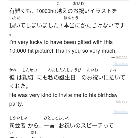
こ
おいわ
有難く
も
越え
の
お祝い
イラスト
を
、10000hit
いただ
ほんとう
頂いて
しまいました
本当に
かたじけない
です
！
。
I'm very lucky to have been gifted with this
10,000 hit picture! Thank you so very much.
—
Tatoeba
Details ▸
かれ
しんせつ
わたし
たんじょうび
おいわ
まね
彼
は
親切
にも
私の
誕生日
の
お祝い
に
招いて
くれた
。
He was very kind to invite me to his birthday
party.
—
Tatoeba
Details ▸
しかいしゃ
ひとこと
おいわ
司会者
から
一言
お祝い
の
スピーチ
って
、
い
あせ