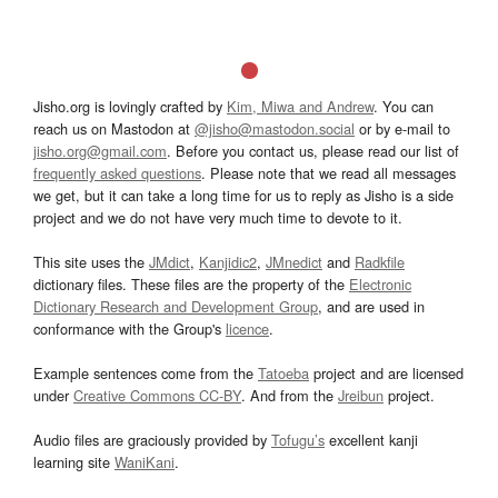
Jisho.org is lovingly crafted by
Kim, Miwa and Andrew
. You can
reach us on Mastodon at
@jisho@mastodon.social
or by e-mail to
jisho.org@gmail.com
. Before you contact us, please read our list of
frequently asked questions
. Please note that we read all messages
we get, but it can take a long time for us to reply as Jisho is a side
project and we do not have very much time to devote to it.
This site uses the
JMdict
,
Kanjidic2
,
JMnedict
and
Radkfile
dictionary files. These files are the property of the
Electronic
Dictionary Research and Development Group
, and are used in
conformance with the Group's
licence
.
Example sentences come from the
Tatoeba
project and are licensed
under
Creative Commons CC-BY
. And from the
Jreibun
project.
Audio files are graciously provided by
Tofugu’s
excellent kanji
learning site
WaniKani
.