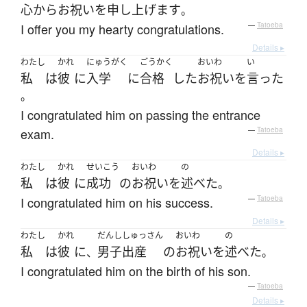
心から
お祝い
を
申し上げます
。
I offer you my hearty congratulations.
—
Tatoeba
Details ▸
わたし
かれ
にゅうがく
ごうかく
おいわ
い
私
は
彼
に
入学
に
合格
した
お祝い
を
言った
。
I congratulated him on passing the entrance
exam.
—
Tatoeba
Details ▸
わたし
かれ
せいこう
おいわ
の
私
は
彼
に
成功
の
お祝い
を
述べた
。
I congratulated him on his success.
—
Tatoeba
Details ▸
わたし
かれ
だんし
しゅっさん
おいわ
の
私
は
彼
に
男子
出産
の
お祝い
を
述べた
、
。
I congratulated him on the birth of his son.
—
Tatoeba
Details ▸