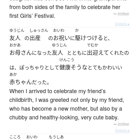
from both sides of the family to celebrate her
first Girls’ Festival.
—
Jreibun
Details ▸
ゆうじん
しゅっさん
おいわ
か
友人
出産
お祝い
駆けつける
の
の
に
と、
おかあ
ゆうじん
でむか
お母さん
友人
出迎えて
になった
とともに
くれたの
けんこう
健康そうな
は、ぽっちゃりとして
とてもかわいい
あか
赤ちゃん
だった。
When I arrived to celebrate my friend’s
childbirth, I was greeted not only by my friend,
who has become a new mother, but also by a
chubby and healthy-looking, very cute baby.
—
Jreibun
Details ▸
こころ
おいわ
もうしあ