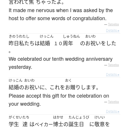
言われて
焦
ちゃった
よ
。
It made me nervous when I was asked by the
host to offer some words of congratulation.
—
Tatoeba
Details ▸
きのう
わたし
けっこん
しゅうねん
おいわ
昨日
私たち
は
結婚
周年
の
お祝い
を
した
１０
。
We celebrated our tenth wedding anniversary
yesterday.
—
Tatoeba
Details ▸
けっこん
おいわ
おく
結婚の
お祝い
に
これ
を
お贈り
します
、
。
Please accept this gift for the celebration on
your wedding.
—
Tatoeba
Details ▸
がくせい
たち
はかせ
たんじょうび
けいい
学生
達
は
博士
の
誕生日
に
敬意
を
ベイカー