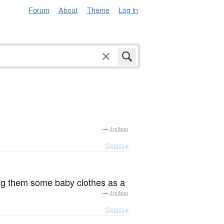
Forum
About
Theme
Log in
—
Jreibun
Details ▸
。
ing them some baby clothes as a
—
Jreibun
Details ▸