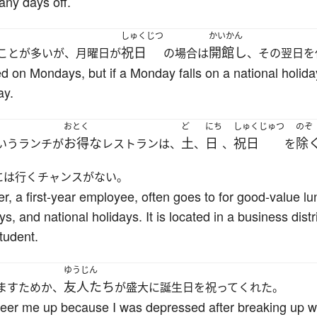
any days off.
しゅくじつ
かいかん
祝日
開館し
ことが多いが、月曜日が
の場合は
、その翌日を
ed on Mondays, but if a Monday falls on a national holi
ay.
おとく
ど
にち
しゅくじゅつ
のぞ
お得な
土
日
祝日
除
いうランチが
レストランは、
、
、
を
には行くチャンスがない。
ter, a first-year employee, often goes to for good-value 
 and national holidays. It is located in a business distri
tudent.
ゆうじん
友人たち
ますためか、
が盛大に誕生日を祝ってくれた。
eer me up because I was depressed after breaking up wi