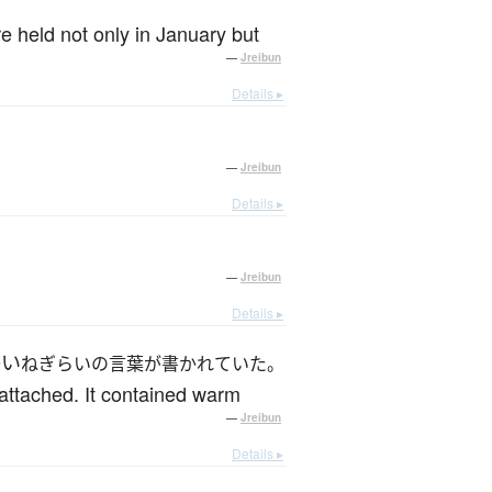
 held not only in January but
—
Jreibun
Details ▸
—
Jreibun
Details ▸
—
Jreibun
Details ▸
た
かい
ねぎらいの言葉が書かれていた。
 attached. It contained warm
—
Jreibun
Details ▸