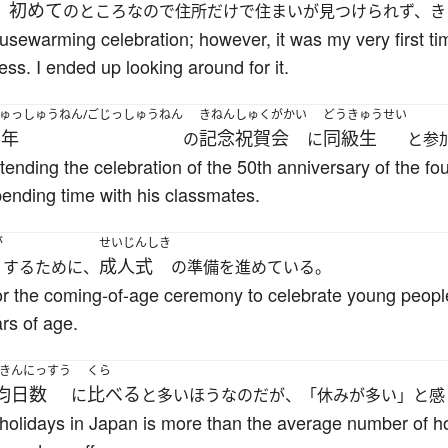
初めて
、
のところなので住所だけで住まいが見つけられず、き
usewarming celebration; however, it was my very first tim
ess. I ended up looking around for it.
ゅっしゅうねん/ごじっしゅうねん
きねんしゅくがかい
どうきゅうせい
周年
記念祝賀会
同級生
の
に
と参
ttending the celebration of the 50th anniversary of the f
ending time with his classmates.
が
せいじんしき
成人式
するために、
の準備を進めている。
ng for the coming-of-age ceremony to celebrate young pe
rs of age.
きんにっすう
くら
均日数
比べる
に
と多いほうなのだが、「休みが多い」と感
holidays in Japan is more than the average number of holi