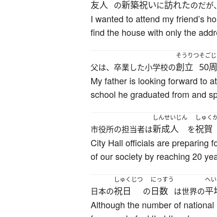
友人
新築祝い
訪れた
の
に
のだが
I wanted to attend my friend’s ho
find the house with only the addr
そうりつ
そごじ
創立
50
父は、卒業した小学校の
My father is looking forward to a
school he graduated from and sp
しんせいじん
しゅく
新成人
祝賀
市役所の担当者は
を
City Hall officials are prepari
of our society by reaching 20 yea
しゅくじつ
にっすう
へい
祝日
日数
平
日本の
の
は世界の
Although the number of national 