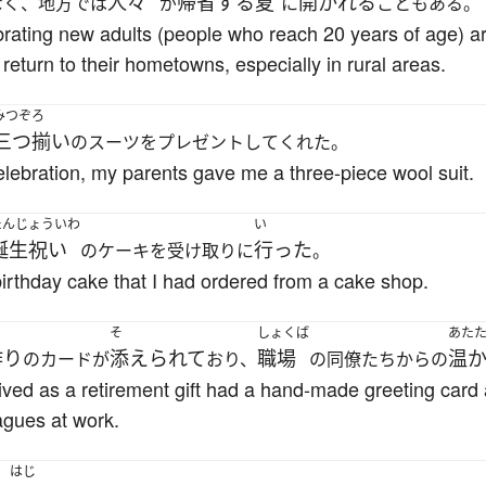
人々
帰省する
夏
開かれる
なく、地方では
が
に
こともある。
ating new adults (people who reach 20 years of age) are
eturn to their hometowns, especially in rural areas.
みつぞろ
三つ揃い
のスーツをプレゼントしてくれた。
lebration, my parents gave me a three-piece wool suit.
たんじょういわ
い
誕生祝い
行った
のケーキを受け取りに
。
birthday cake that I had ordered from a cake shop.
く
そ
しょくば
あた
作り
添えられて
職場
温
のカードが
おり、
の同僚たちからの
eived as a retirement gift had a hand-made greeting card
agues at work.
はじ