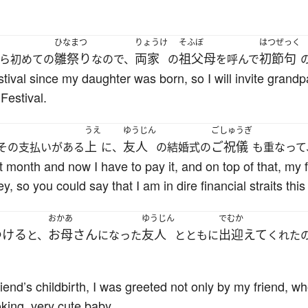
ひなまつ
りょうけ
そふぼ
はつぜっく
雛祭り
両家
祖父母
初節句
ら初めての
なので、
の
を呼んで
estival since my daughter was born, so I will invite grand
 Festival.
うえ
ゆうじん
ごしゅうぎ
上
友人
ご祝儀
その支払いがある
に、
の結婚式の
も重なって
t month and now I have to pay it, and on top of that, my f
, so you could say that I am in dire financial straits thi
おかあ
ゆうじん
でむか
つける
お母さん
友人
出迎えて
と、
になった
とともに
くれた
riend’s childbirth, I was greeted not only by my friend,
king, very cute baby.