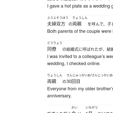
I gave a hot plate as a wedding g
ふうふ
そうほう
りょうしん
夫婦
双方
両親
の
を呼んで、子
Both parents of the couple were in
どうりょう
同僚
の結婚式に呼ばれたが、結
I was invited to a colleague’s w
wedding, I checked online.
りょうしん
さんじゅっかいめ/さんじっかいめ
両親
30回目
の
Everyone from my older brother’s
anniversary.
かい
いちがつ