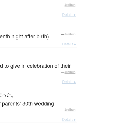
—
Jreibun
Details ▸
nth night after birth).
—
Jreibun
Details ▸
to give in celebration of their
—
Jreibun
Details ▸
まった。
r parents’ 30th wedding
—
Jreibun
Details ▸