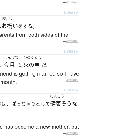
—
Jreibun
Details ▸
おいわ
お祝い
の
をする。
parents from both sides of the
—
Jreibun
Details ▸
こんげつ
ひのくるま
今月
火の車
、
は
だ。
riend is getting married so I have
s month.
—
Jreibun
Details ▸
けんこう
健康そうな
のは、ぽっちゃりとして
 who has become a new mother, but
—
Jreibun