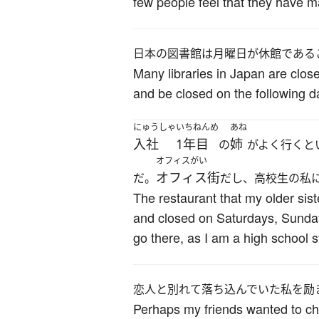
few people feel that they have m
日本の図書館は月曜日が休館である
Many libraries in Japan are clos
and be closed on the following d
にゅうしゃ
いちねんめ
あね
入社
1年目
姉
の
がよく行くと
オフィスがい
オフィス街
だ。
だし、高校生の私
The restaurant that my older sis
and closed on Saturdays, Sundays,
go there, as I am a high school s
恋人と別れて落ち込んでいた私を励
Perhaps my friends wanted to ch