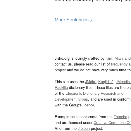
More
S
entences >
Jisho.org is lovingly crafted by
Kim, Miwa and
contact us, please read our list of
frequently 
project and we do not have very much time to 
This site uses the
JMdict
,
Kanjidic2
,
JMnedict
Radkfile
dictionary files. These files are the pr
of the
Electronic Dictionary Research and
Development Group
, and are used in confor
with the Group's
licence
.
Example sentences come from the
Tatoeba
pr
and are licensed under
Creative Commons C
And from the
Jreibun
project.