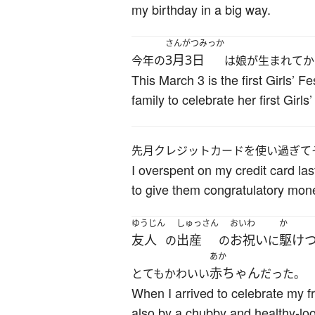
my birthday in a big way.
さんがつみっか
3月3日
今年の
は娘が生まれてか
This March 3 is the first Girls’ F
family to celebrate her first Girls’
先月クレジットカードを使い過ぎて
I overspent on my credit card las
to give them congratulatory money
ゆうじん
しゅっさん
おいわ
か
友人
出産
お祝い
駆け
の
の
に
あか
赤ちゃん
とてもかわいい
だった。
When I arrived to celebrate my f
also by a chubby and healthy-loo