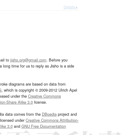
Details ▸
ail to
jisho.org@gmail.com
. Before you
 long time for us to reply as Jisho is a side
troke diagrams are based on data from
G
, which is copyright © 2009-2012 Ulrich Apel
leased under the
Creative Commons
tion-Share Alike 3.0
license.
dia data comes from the
DBpedia
project and
 licensed under
Creative Commons Attribution-
ike 3.0
and
GNU Free Documentation
e
.