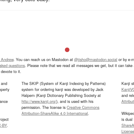
 Andrew
. You can reach us on Mastodon at
@jisho@mastodon.social
or by e-m
asked questions
. Please note that we read all messages we get, but it can take a
devote to it.
and
The SKIP (System of Kanji Indexing by Patterns)
Kanji s
operty
system for ordering kanji was developed by Jack
KanjiV
Halpern (Kanji Dictionary Publishing Society at
and re
mance
http://www.kanji.org/
), and is used with his
Attribu
permission. The license is
Creative Commons
Attribution-ShareAlike 4.0 International
.
Wikipe
oject
is dual
C-BY
.
ShareAl
Licens