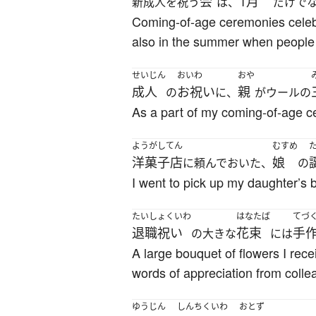
会
1月
新成人を祝う
は、
だけで
Coming-of-age ceremonies celebr
also in the summer when people r
せいじん
おいわ
おや
成人
お祝い
親
の
に、
がウールの
As a part of my coming-of-age ce
ようがしてん
むすめ
洋菓子店
娘
に頼んでおいた、
の
I went to pick up my daughter’s 
たいしょくいわ
はなたば
てづ
退職祝い
花束
手
の大きな
には
A large bouquet of flowers I rec
words of appreciation from colle
ゆうじん
しんちくいわ
おとず