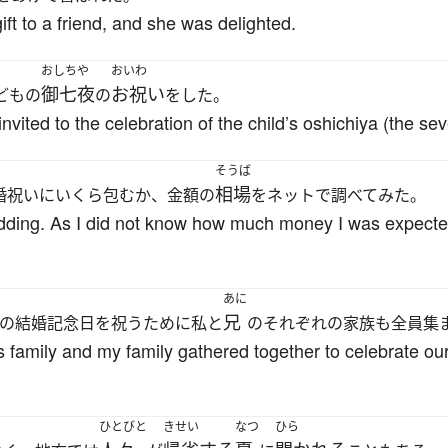
ift to a friend, and she was delighted.
おしちや
おいわ
御七夜
お祝い
どもの
の
をした。
vited to the celebration of the child’s oshichiya (the seve
そうば
相場
婚祝いにいくら包むか、金額の
をネットで調べてみた。
edding. As I did not know how much money I was expected 
あに
兄
の結婚記念日を祝うために私と
のそれぞれの家族も全員集
 family and my family gathered together to celebrate ou
ひとびと
きせい
なつ
ひら