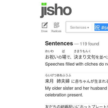
Sentences
▾
Draw
Radicals
Sentences
— 119 found
おいわ
ば
きまりもんく
お祝い
場
決まり文句
の
で、
を並べ
Speeches filled with cliches do 
らいげつ
あねふうふ
来月
姉夫婦
に赤ちゃんが生まれ
My older sister and her husband 
celebration present.
友だちの結婚祝いにホットプレート