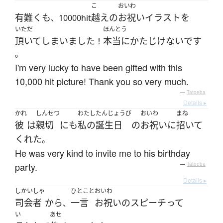
こ
おいわ
有難く
も
越え
の
お祝い
イラスト
を
、10000hit
いただ
ほんとう
頂いて
しまいました
本当に
かたじけない
です
！
。
I'm very lucky to have been gifted with this
10,000 hit picture! Thank you so very much.
—
Tatoeba
Details ▸
かれ
しんせつ
わたし
たんじょうび
おいわ
まね
彼
は
親切
にも
私の
誕生日
の
お祝い
に
招いて
くれた
。
He was very kind to invite me to his birthday
party.
—
Tatoeba
Details ▸
しかいしゃ
ひとこと
おいわ
司会者
から
一言
お祝い
の
スピーチ
って
、
い
あせ