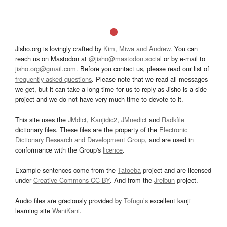
Jisho.org is lovingly crafted by
Kim, Miwa and Andrew
. You can
reach us on Mastodon at
@jisho@mastodon.social
or by e-mail to
jisho.org@gmail.com
. Before you contact us, please read our list of
frequently asked questions
. Please note that we read all messages
we get, but it can take a long time for us to reply as Jisho is a side
project and we do not have very much time to devote to it.
This site uses the
JMdict
,
Kanjidic2
,
JMnedict
and
Radkfile
dictionary files. These files are the property of the
Electronic
Dictionary Research and Development Group
, and are used in
conformance with the Group's
licence
.
Example sentences come from the
Tatoeba
project and are licensed
under
Creative Commons CC-BY
. And from the
Jreibun
project.
Audio files are graciously provided by
Tofugu’s
excellent kanji
learning site
WaniKani
.