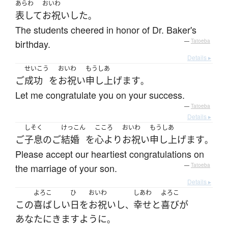
あらわ
おいわ
表して
お祝い
した
。
The students cheered in honor of Dr. Baker's
birthday.
—
Tatoeba
Details ▸
せいこう
おいわ
もうしあ
ご
成功
を
お祝い
申し上げます
。
Let me congratulate you on your success.
—
Tatoeba
Details ▸
しそく
けっこん
こころ
おいわ
もうしあ
ご
子息
の
ご
結婚
を
心より
お祝い
申し上げます
。
Please accept our heartiest congratulations on
the marriage of your son.
—
Tatoeba
Details ▸
よろこ
ひ
おいわ
しあわ
よろこ
この
喜ばしい
日
を
お祝い
し
幸せ
と
喜び
が
、
あなた
に
きます
ように
。