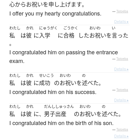
心から
お祝い
を
申し上げます
。
I offer you my hearty congratulations.
—
Tatoeba
Details ▸
わたし
かれ
にゅうがく
ごうかく
おいわ
い
私
は
彼
に
入学
に
合格
した
お祝い
を
言った
。
I congratulated him on passing the entrance
exam.
—
Tatoeba
Details ▸
わたし
かれ
せいこう
おいわ
の
私
は
彼
に
成功
の
お祝い
を
述べた
。
I congratulated him on his success.
—
Tatoeba
Details ▸
わたし
かれ
だんし
しゅっさん
おいわ
の
私
は
彼
に
男子
出産
の
お祝い
を
述べた
、
。
I congratulated him on the birth of his son.
—
Tatoeba
Details ▸