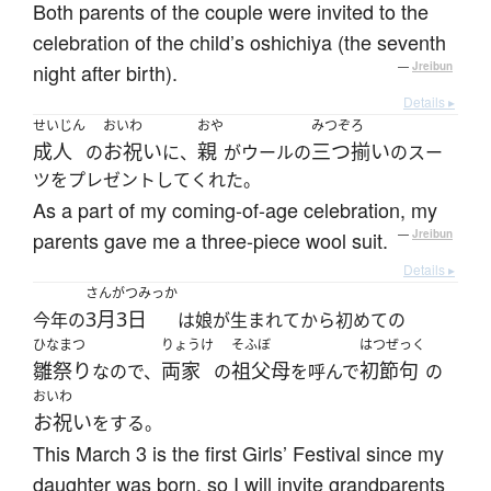
Both parents of the couple were invited to the
celebration of the child’s oshichiya (the seventh
night after birth).
—
Jreibun
Details ▸
せいじん
おいわ
おや
みつぞろ
成人
お祝い
親
三つ揃い
の
に、
がウールの
のスー
ツをプレゼントしてくれた。
As a part of my coming-of-age celebration, my
parents gave me a three-piece wool suit.
—
Jreibun
Details ▸
さんがつみっか
3月3日
今年の
は娘が生まれてから初めての
ひなまつ
りょうけ
そふぼ
はつぜっく
雛祭り
両家
祖父母
初節句
なので、
の
を呼んで
の
おいわ
お祝い
をする。
This March 3 is the first Girls’ Festival since my
daughter was born, so I will invite grandparents