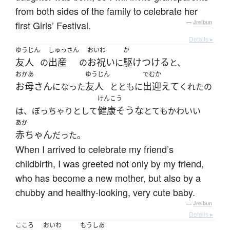
from both sides of the family to celebrate her
first Girls’ Festival.
—
Jreibun
Details ▸
ゆうじん
しゅっさん
おいわ
か
友人
出産
お祝い
駆けつける
の
の
に
と、
おかあ
ゆうじん
でむか
お母さん
友人
出迎えて
になった
とともに
くれたの
けんこう
健康そうな
は、ぽっちゃりとして
とてもかわいい
あか
赤ちゃん
だった。
When I arrived to celebrate my friend’s
childbirth, I was greeted not only by my friend,
who has become a new mother, but also by a
chubby and healthy-looking, very cute baby.
—
Jreibun
Details ▸
こころ
おいわ
もうしあ