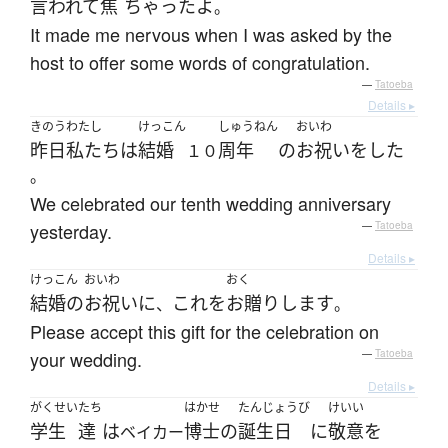
言われて
焦
ちゃった
よ
。
It made me nervous when I was asked by the
host to offer some words of congratulation.
—
Tatoeba
Details ▸
きのう
わたし
けっこん
しゅうねん
おいわ
昨日
私たち
は
結婚
周年
の
お祝い
を
した
１０
。
We celebrated our tenth wedding anniversary
yesterday.
—
Tatoeba
Details ▸
けっこん
おいわ
おく
結婚の
お祝い
に
これ
を
お贈り
します
、
。
Please accept this gift for the celebration on
your wedding.
—
Tatoeba
Details ▸
がくせい
たち
はかせ
たんじょうび
けいい
学生
達
は
博士
の
誕生日
に
敬意
を
ベイカー