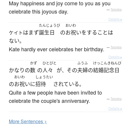
May happiness and joy come to you as you
celebrate this joyous day.
—
Tatoeba
Details ▸
たんじょうび
おいわ
は
まず
誕生日
の
お祝い
を
する
こと
は
ケイト
ない
。
Kate hardly ever celebrates her birthday.
—
Tatoeba
Details ▸
かず
ひとびと
ふうふ
けっこんきねんび
かなり
の
数
の
人々
が
その
夫婦
の
結婚記念日
、
おいわ
しょうたい
の
お祝い
に
招待
されている
。
Quite a few people have been invited to
celebrate the couple's anniversary.
—
Tatoeba
Details ▸
More
S
entences >