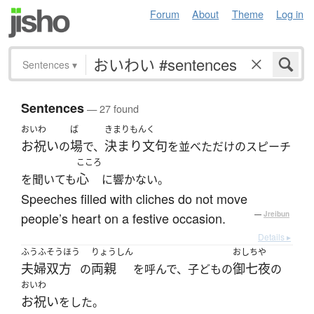
Forum
About
Theme
Log in
Sentences
▾
Sentences
— 27 found
おいわ
ば
きまりもんく
お祝い
場
決まり文句
の
で、
を並べただけのスピーチ
こころ
心
を聞いても
に響かない。
Speeches filled with cliches do not move
people’s heart on a festive occasion.
—
Jreibun
Details ▸
ふうふ
そうほう
りょうしん
おしちや
夫婦
双方
両親
御七夜
の
を呼んで、子どもの
の
おいわ
お祝い
をした。