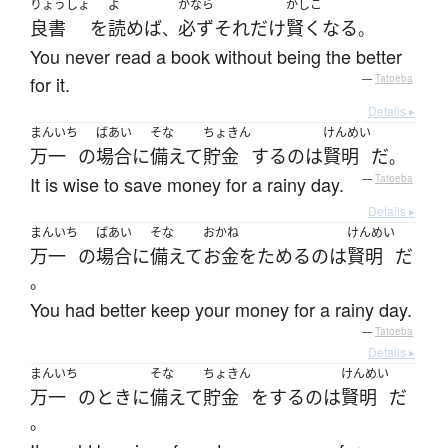
りょうしょ
よ
かなら
かしこ
良書
を
読めば
必ず
それだけ
賢く
なる
、
。
You never read a book without being the better
for it.
—
Tatoeba
Details ▸
まんいち
ばあい
そな
ちょきん
けんめい
万一
の
場合
に
備えて
貯金
する
の
は
賢明
だ
。
It is wise to save money for a rainy day.
—
Tatoeba
Details ▸
まんいち
ばあい
そな
おかね
けんめい
万一
の
場合
に
備えて
お金
を
ためる
の
は
賢明
だ
。
You had better keep your money for a rainy day.
—
Tatoeba
Details ▸
まんいち
そな
ちょきん
けんめい
万一
の
とき
に
備えて
貯金
を
する
の
は
賢明
だ
。