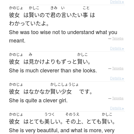
Details ▸
かのじょ
かしこ
きみ
い
こと
彼女
は
賢い
ので
君の
言い
たい
事
は
わかっていた
よ
。
She was too wise not to understand what you
meant.
—
Tatoeba
Details ▸
かのじょ
み
かしこ
彼女
は
見かけ
よりも
ずっと
賢い
。
She is much cleverer than she looks.
—
Tatoeba
Details ▸
かのじょ
かしこ
しょうじょ
彼女
は
なかなか
賢い
少女
です
。
She is quite a clever girl.
—
Tatoeba
Details ▸
かのじょ
うつく
そのうえ
かしこ
彼女
は
とても
美しい
その上
とても
賢い
。
、
。
She is very beautiful, and what is more, very