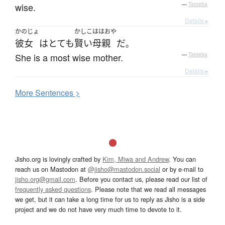
wise.
—
Tatoeba
Details ▸
かのじょ
かしこ
ははおや
彼女
は
とても
賢い
母親
だ
。
She is a most wise mother.
—
Tatoeba
Details ▸
More
S
entences >
Jisho.org is lovingly crafted by
Kim, Miwa and Andrew
. You can
reach us on Mastodon at
@jisho@mastodon.social
or by e-mail to
jisho.org@gmail.com
. Before you contact us, please read our list of
frequently asked questions
. Please note that we read all messages
we get, but it can take a long time for us to reply as Jisho is a side
project and we do not have very much time to devote to it.