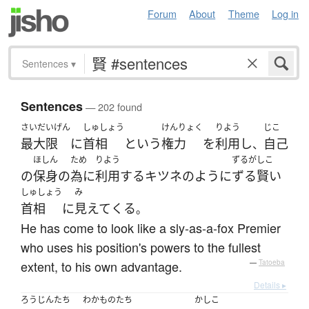
Forum
About
Theme
Log in
Sentences
▾
Sentences
— 202 found
さいだいげん
しゅしょう
けんりょく
りよう
じこ
最大限
に
首相
と
いう
権力
を
利用
し
自己
、
ほしん
ため
りよう
ずるがしこ
の
保身
の
為に
利用
する
キツネ
の
ように
ずる賢い
しゅしょう
み
首相
に
見えて
くる
。
He has come to look like a sly-as-a-fox Premier
who uses his position's powers to the fullest
extent, to his own advantage.
—
Tatoeba
Details ▸
ろうじん
たち
わかもの
たち
かしこ