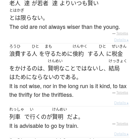
老人
達
が
若者
達
より
いつも
賢い
とはかぎ
とは限らない
。
The old are not always wiser than the young.
—
Tatoeba
Details ▸
ろうひ
ひと
まも
けんやく
ひと
ぜいきん
浪費
する
人
を
守る
ために
倹約
する
人
に
税金
けんめい
けっきょく
を
かける
の
は
賢明な
こと
ではない
し
結局
、
、
は
ためにならない
の
である
。
It is not wise, nor in the long run is it kind, to tax
the thrifty for the thriftless.
—
Tatoeba
Details ▸
れっしゃ
い
けんめい
列車
で
行く
の
が
賢明
だ
よ
。
It is advisable to go by train.
—
Tatoeba
Details ▸