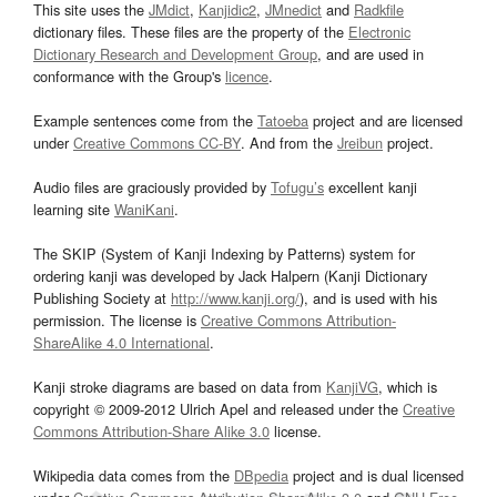
This site uses the
JMdict
,
Kanjidic2
,
JMnedict
and
Radkfile
dictionary files. These files are the property of the
Electronic
Dictionary Research and Development Group
, and are used in
conformance with the Group's
licence
.
Example sentences come from the
Tatoeba
project and are licensed
under
Creative Commons CC-BY
. And from the
Jreibun
project.
Audio files are graciously provided by
Tofugu’s
excellent kanji
learning site
WaniKani
.
The SKIP (System of Kanji Indexing by Patterns) system for
ordering kanji was developed by Jack Halpern (Kanji Dictionary
Publishing Society at
http://www.kanji.org/
), and is used with his
permission. The license is
Creative Commons Attribution-
ShareAlike 4.0 International
.
Kanji stroke diagrams are based on data from
KanjiVG
, which is
copyright © 2009-2012 Ulrich Apel and released under the
Creative
Commons Attribution-Share Alike 3.0
license.
Wikipedia data comes from the
DBpedia
project and is dual licensed