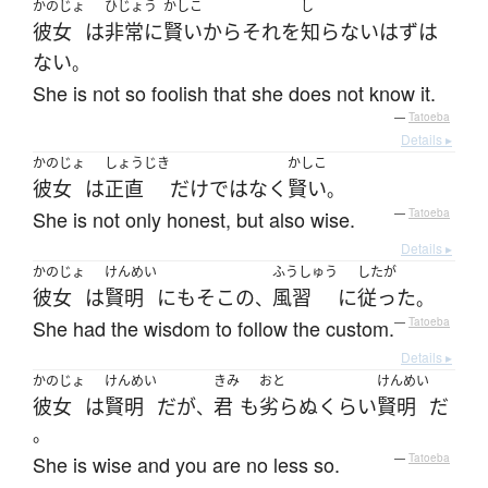
かのじょ
ひじょう
かしこ
し
彼女
は
非常に
賢い
から
それ
を
知らない
はず
は
ない
。
She is not so foolish that she does not know it.
—
Tatoeba
Details ▸
かのじょ
しょうじき
かしこ
彼女
は
正直
だけ
ではなく
賢い
。
She is not only honest, but also wise.
—
Tatoeba
Details ▸
かのじょ
けんめい
ふうしゅう
したが
彼女
は
賢明
にも
そこ
の
風習
に
従った
、
。
She had the wisdom to follow the custom.
—
Tatoeba
Details ▸
かのじょ
けんめい
きみ
おと
けんめい
彼女
は
賢明
だ
が
君
も
劣らぬ
くらい
賢明
だ
、
。
She is wise and you are no less so.
—
Tatoeba