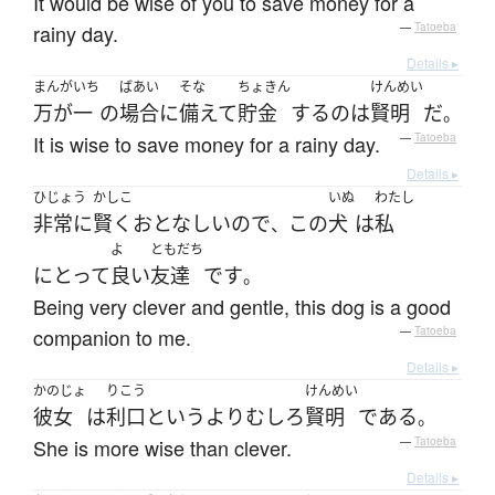
It would be wise of you to save money for a
rainy day.
—
Tatoeba
Details ▸
まんがいち
ばあい
そな
ちょきん
けんめい
万が一
の
場合
に
備えて
貯金
する
の
は
賢明
だ
。
It is wise to save money for a rainy day.
—
Tatoeba
Details ▸
ひじょう
かしこ
いぬ
わたし
非常に
賢く
おとなしい
ので
この
犬
は
私
、
よ
ともだち
にとって
良い
友達
です
。
Being very clever and gentle, this dog is a good
companion to me.
—
Tatoeba
Details ▸
かのじょ
りこう
けんめい
彼女
は
利口
というより
むしろ
賢明
である
。
She is more wise than clever.
—
Tatoeba
Details ▸