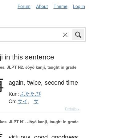
Forum
About
Theme
Log in
i in this sentence
es.
JLPT N2. Jōyō kanji, taught in grade
再
again,
twice,
second time
Kun:
ふたた.び
On:
サイ
、
サ
Details ▸
okes.
JLPT N1. Jōyō kanji, taught in grade
virtuous,
good,
goodness