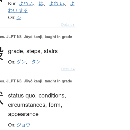
Kun:
よわい
、
は
、
よわ.い
、
よ
わい.する
On:
シ
Details ▸
es.
JLPT N3. Jōyō kanji, taught in grade
段
grade,
steps,
stairs
On:
ダン
、
タン
Details ▸
es.
JLPT N3. Jōyō kanji, taught in grade
状
status quo,
conditions,
circumstances,
form,
appearance
On:
ジョウ