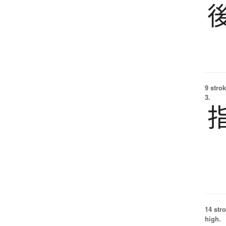
9 strok
3.
14 str
high.