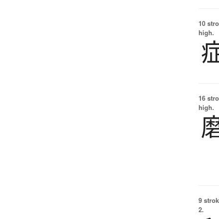
10 str
high.
16 str
high.
9 strok
2.