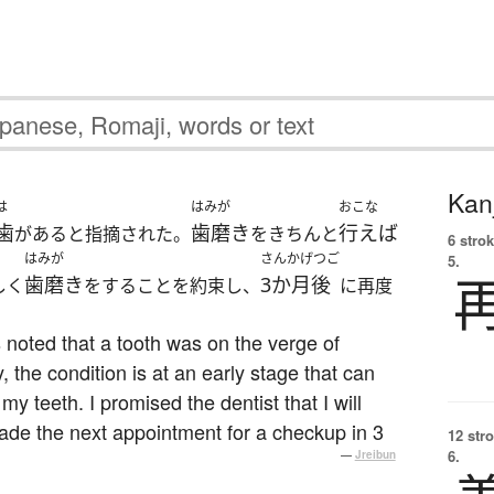
Kanj
は
はみが
おこな
歯
歯磨き
行えば
があると指摘された。
をきちんと
6 strok
はみが
さんかげつご
5.
歯磨き
3か月後
しく
をすることを約束し、
に再度
 noted that a tooth was on the verge of
, the condition is at an early stage that can
my teeth. I promised the dentist that I will
ade the next appointment for a checkup in 3
12 str
6.
—
Jreibun