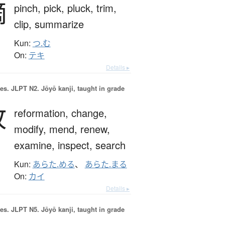
摘
pinch,
pick,
pluck,
trim,
clip,
summarize
Kun:
つ.む
On:
テキ
Details ▸
es.
JLPT N2. Jōyō kanji, taught in grade
改
reformation,
change,
modify,
mend,
renew,
examine,
inspect,
search
Kun:
あらた.める
、
あらた.まる
On:
カイ
Details ▸
es.
JLPT N5. Jōyō kanji, taught in grade