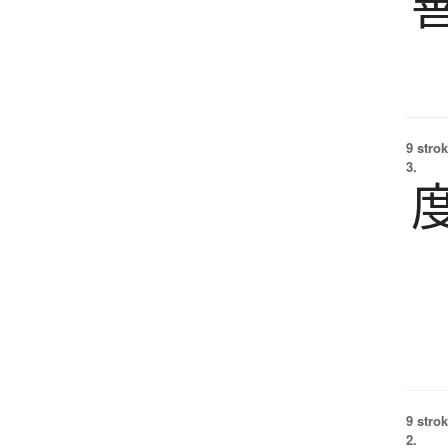
9 strok
3.
9 strok
2.