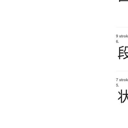
9 strok
6.
7 strok
5.