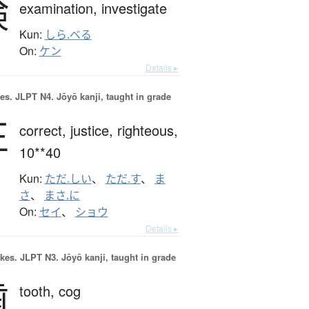
検
examination,
investigate
Kun:
しら.べる
On:
ケン
Details ▸
es.
JLPT N4. Jōyō kanji, taught in grade
正
correct,
justice,
righteous,
10**40
Kun:
ただ.しい
、
ただ.す
、
ま
さ
、
まさ.に
On:
セイ
、
ショウ
Details ▸
okes.
JLPT N3. Jōyō kanji, taught in grade
歯
tooth,
cog