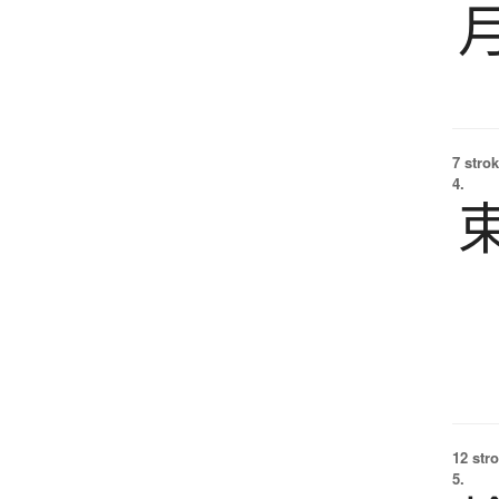
7 strok
4.
12 str
5.