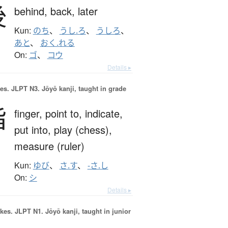
後
behind,
back,
later
Kun:
のち
、
うし.ろ
、
うしろ
、
あと
、
おく.れる
On:
ゴ
、
コウ
Details ▸
es.
JLPT N3. Jōyō kanji, taught in grade
指
finger,
point to,
indicate,
put into,
play (chess),
measure (ruler)
Kun:
ゆび
、
さ.す
、
-さ.し
On:
シ
Details ▸
okes.
JLPT N1. Jōyō kanji, taught in junior