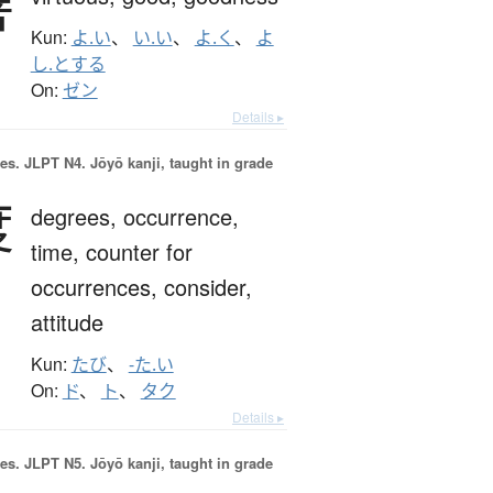
善
Kun:
よ.い
、
い.い
、
よ.く
、
よ
し.とする
On:
ゼン
Details ▸
es.
JLPT N4. Jōyō kanji, taught in grade
度
degrees,
occurrence,
time,
counter for
occurrences,
consider,
attitude
Kun:
たび
、
-た.い
On:
ド
、
ト
、
タク
Details ▸
es.
JLPT N5. Jōyō kanji, taught in grade