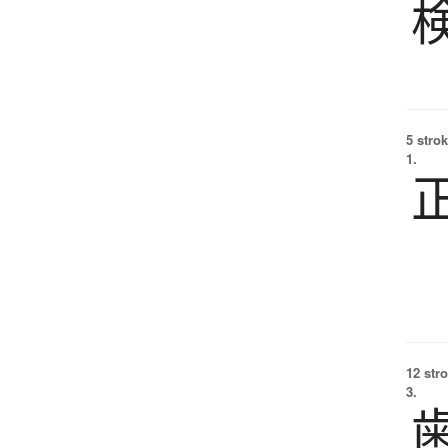
5 strok
1.
12 str
3.