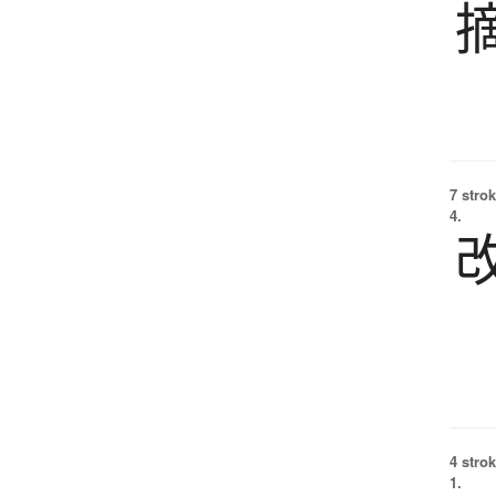
7 strok
4.
4 strok
1.