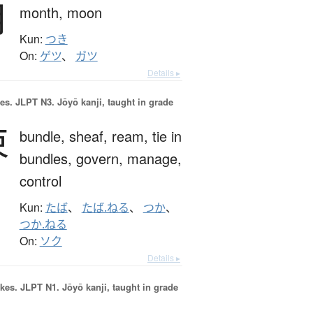
月
month,
moon
Kun:
つき
On:
ゲツ
、
ガツ
Details ▸
es.
JLPT N3. Jōyō kanji, taught in grade
束
bundle,
sheaf,
ream,
tie in
bundles,
govern,
manage,
control
Kun:
たば
、
たば.ねる
、
つか
、
つか.ねる
On:
ソク
Details ▸
okes.
JLPT N1. Jōyō kanji, taught in grade