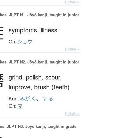
Details ▸
okes.
JLPT N1. Jōyō kanji, taught in junior
症
symptoms,
illness
On:
ショウ
Details ▸
okes.
JLPT N2. Jōyō kanji, taught in junior
磨
grind,
polish,
scour,
improve,
brush (teeth)
Kun:
みが.く
、
す.る
On:
マ
Details ▸
es.
JLPT N3. Jōyō kanji, taught in grade