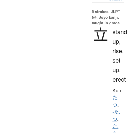
5 strokes.
JLPT
N4. Jōyō kanji,
taught in grade 1.
立
stand
up,
rise,
set
up,
erect
Kun:
た.
つ
、
-た.
つ
、
た.