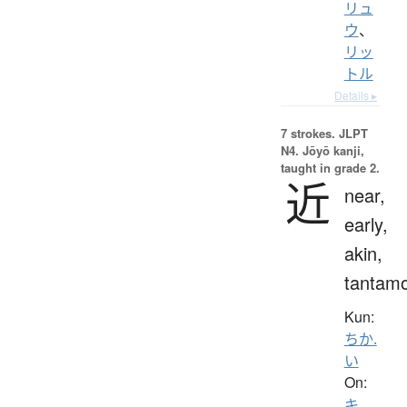
リュ
ウ
、
リッ
トル
Details ▸
7 strokes.
JLPT
N4. Jōyō kanji,
taught in grade 2.
近
near,
early,
akin,
tantam
Kun:
ちか.
い
On:
キ