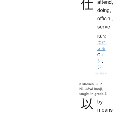
仕
attend,
doing,
official,
serve
Kun:
つか.
える
On:
シ
、
ジ
Details ▸
5 strokes.
JLPT
N4. Jōyō kanji,
taught in grade 4.
以
by
means