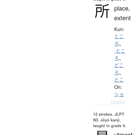
所
place,
extent
Kun:
とこ
ろ
、
-とこ
ろ
、
どこ
ろ
、
とこ
On:
ショ
Details ▸
12 strokes.
JLPT
N3. Jōyō kanji,
taught in grade 4.
utmost,