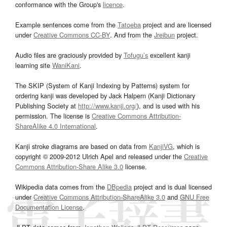
conformance with the Group's
licence
.
Example sentences come from the
Tatoeba
project and are licensed
under
Creative Commons CC-BY
. And from the
Jreibun
project.
Audio files are graciously provided by
Tofugu’s
excellent kanji
learning site
WaniKani
.
The SKIP (System of Kanji Indexing by Patterns) system for
ordering kanji was developed by Jack Halpern (Kanji Dictionary
Publishing Society at
http://www.kanji.org/
), and is used with his
permission. The license is
Creative Commons Attribution-
ShareAlike 4.0 International
.
Kanji stroke diagrams are based on data from
KanjiVG
, which is
copyright © 2009-2012 Ulrich Apel and released under the
Creative
Commons Attribution-Share Alike 3.0
license.
Wikipedia data comes from the
DBpedia
project and is dual licensed
under
Creative Commons Attribution-ShareAlike 3.0
and
GNU Free
Documentation License
.