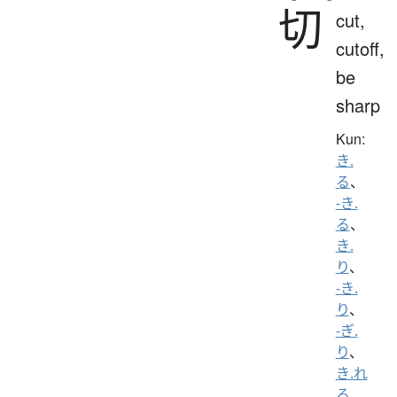
切
cut,
cutoff,
be
sharp
Kun:
き.
る
、
-き.
る
、
き.
り
、
-き.
り
、
-ぎ.
り
、
き.れ
る
、