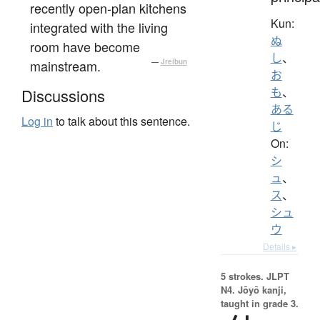
recently open-plan kitchens
Kun:
integrated with the living
ぬ
room have become
し
、
mainstream.
—
Jreibun
お
も
、
Discussions
ある
Log in
to talk about this sentence.
じ
On:
シ
ュ
、
ス
、
シュ
ウ
Details ▸
5 strokes.
JLPT
N4. Jōyō kanji,
taught in grade 3.