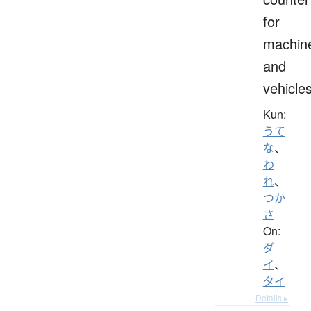
for
machin
and
vehicle
Kun:
うて
な
、
わ
れ
、
つか
さ
On:
ダ
イ
、
タイ
Details ▸