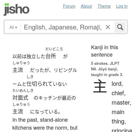
Forum
About
Theme
Log in
All
▾
Kanji in this
だいどころ
sentence
台所
以前は独立した
が
しゅりゅう
5 strokes.
JLPT
N4. Jōyō kanji,
主流
だったが、リビングル
taught in grade 3.
しき
主
lord,
仕切られて
ームと
いない
たいめんしき
chief,
対面式
のキッチンが最近の
master,
しゅりゅう
main
主流
になっている。
In the past, stand-alone
thing,
kitchens were the norm, but
principa