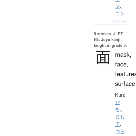
ン
、
コン
Details ▸
9 strokes.
JLPT
N3. Jōyō kanji,
taught in grade 3.
面
mask,
face,
feature
surface
Kun:
お
も
、
おも
て
、
つら