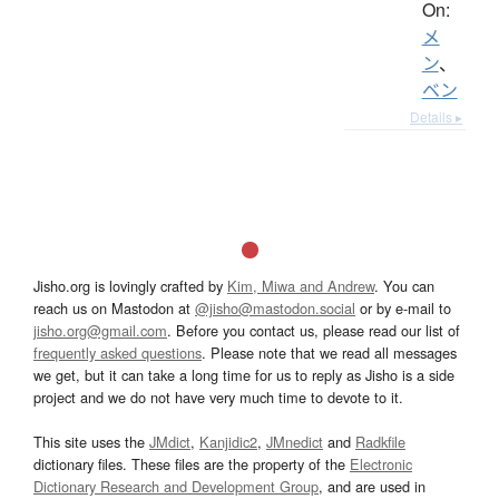
On:
メ
ン
、
ベン
Details ▸
Jisho.org is lovingly crafted by
Kim, Miwa and Andrew
. You can
reach us on Mastodon at
@jisho@mastodon.social
or by e-mail to
jisho.org@gmail.com
. Before you contact us, please read our list of
frequently asked questions
. Please note that we read all messages
we get, but it can take a long time for us to reply as Jisho is a side
project and we do not have very much time to devote to it.
This site uses the
JMdict
,
Kanjidic2
,
JMnedict
and
Radkfile
dictionary files. These files are the property of the
Electronic
Dictionary Research and Development Group
, and are used in