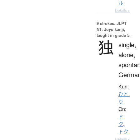
ル
Details ▸
9 strokes.
JLPT
N1. Jōyō kanji,
taught in grade 5.
独
single,
alone,
spontan
Germa
Kun:
ひと.
り
On:
ド
ク
、
トク
Details ▸