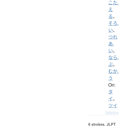
こた.
え
る
、
そろ.
い
、
つれ
あ.
い
、
なら.
ぶ
、
むか.
う
On:
タ
イ
、
ツイ
Details ▸
6 strokes.
JLPT