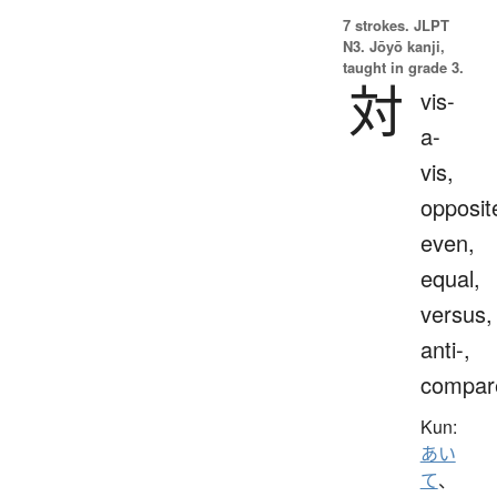
7 strokes.
JLPT
N3. Jōyō kanji,
taught in grade 3.
対
vis-
a-
vis,
opposit
even,
equal,
versus,
anti-,
compar
Kun:
あい
て
、