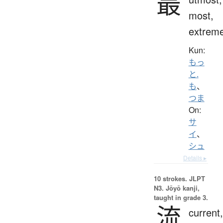
最
most,
extrem
Kun:
もっ
と.
も
、
つま
On:
サ
イ
、
シュ
Details ▸
10 strokes.
JLPT
N3. Jōyō kanji,
taught in grade 3.
流
current,