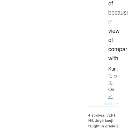
of,
becaus
in
view
of,
compar
with
Kun:
もっ.
て
On:
イ
Details ▸
4 strokes.
JLPT
N4. Jōyō kanji,
taught in grade 2.