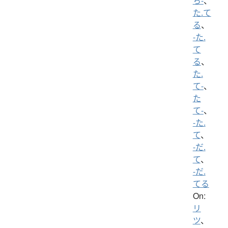
ち-
、
た.て
る
、
-た.
て
る
、
た.
て-
、
た
て-
、
-た.
て
、
-だ.
て
、
-だ.
てる
On:
リ
ツ
、