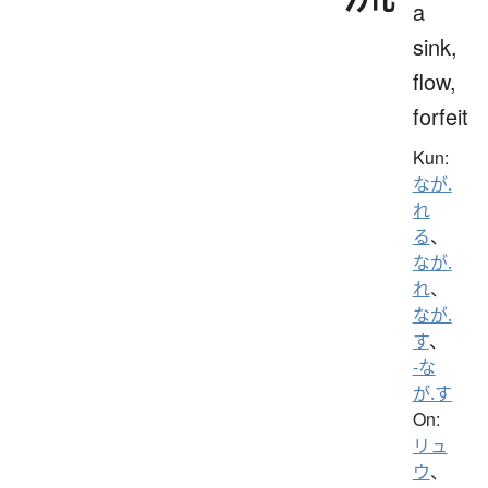
a
sink,
flow,
forfeit
Kun:
なが.
れ
る
、
なが.
れ
、
なが.
す
、
-な
が.す
On:
リュ
ウ
、