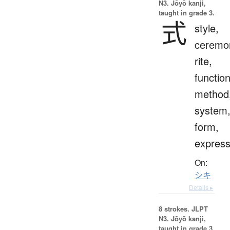
N3. Jōyō kanji,
taught in grade 3.
式
style,
ceremo
rite,
function
method
system
form,
express
On:
シキ
Details ▸
8 strokes.
JLPT
N3. Jōyō kanji,
taught in grade 3.