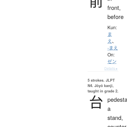
前
front,
before
Kun:
ま
え
、
-まえ
On:
ゼン
Details ▸
5 strokes.
JLPT
N4. Jōyō kanji,
taught in grade 2.
台
pedesta
a
stand,
counter