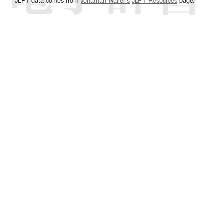
JLPT data comes from
Jonathan Waller‘s
JLPT Resources
page.