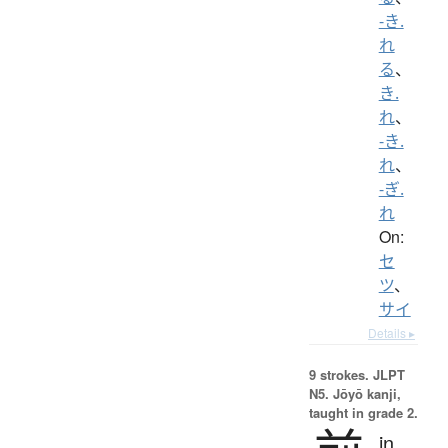
-き.
れ
る
、
き.
れ
、
-き.
れ
、
-ぎ.
れ
On:
セ
ツ
、
サイ
Details ▸
9 strokes.
JLPT
N5. Jōyō kanji,
taught in grade 2.
in