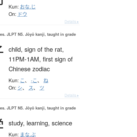
Kun:
おな.じ
On:
ドウ
Details ▸
es.
JLPT N5. Jōyō kanji, taught in grade
子
child,
sign of the rat,
11PM-1AM,
first sign of
Chinese zodiac
Kun:
こ
、
-こ
、
ね
On:
シ
、
ス
、
ツ
Details ▸
es.
JLPT N5. Jōyō kanji, taught in grade
学
study,
learning,
science
Kun:
まな.ぶ