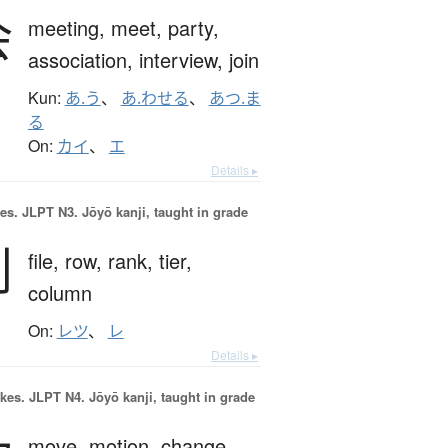
会
meeting,
meet,
party,
association,
interview,
join
Kun:
あ.う
、
あ.わせる
、
あつ.ま
る
On:
カイ
、
エ
Details ▸
es.
JLPT N3. Jōyō kanji, taught in grade
列
file,
row,
rank,
tier,
column
On:
レツ
、
レ
Details ▸
okes.
JLPT N4. Jōyō kanji, taught in grade
move,
motion,
change,