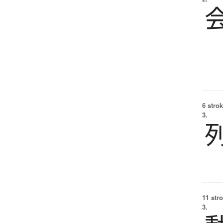
6 strok
3.
11 str
3.