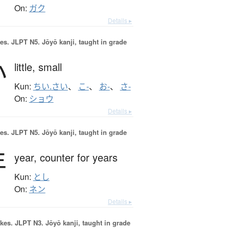
On:
ガク
Details ▸
es.
JLPT N5. Jōyō kanji, taught in grade
小
little,
small
Kun:
ちい.さい
、
こ-
、
お-
、
さ-
On:
ショウ
Details ▸
es.
JLPT N5. Jōyō kanji, taught in grade
年
year,
counter for years
Kun:
とし
On:
ネン
Details ▸
okes.
JLPT N3. Jōyō kanji, taught in grade