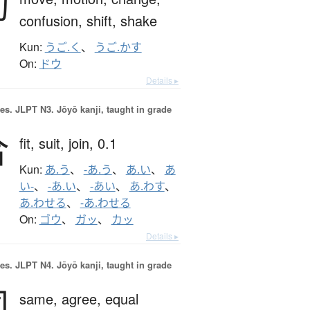
動
confusion,
shift,
shake
Kun:
うご.く
、
うご.かす
On:
ドウ
Details ▸
es.
JLPT N3. Jōyō kanji, taught in grade
合
fit,
suit,
join,
0.1
Kun:
あ.う
、
-あ.う
、
あ.い
、
あ
い-
、
-あ.い
、
-あい
、
あ.わす
、
あ.わせる
、
-あ.わせる
On:
ゴウ
、
ガッ
、
カッ
Details ▸
es.
JLPT N4. Jōyō kanji, taught in grade
同
same,
agree,
equal