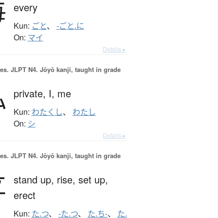
毎
every
Kun:
ごと
、
-ごと.に
On:
マイ
Details ▸
es.
JLPT N4. Jōyō kanji, taught in grade
私
private,
I,
me
Kun:
わたくし
、
わたし
On:
シ
Details ▸
es.
JLPT N4. Jōyō kanji, taught in grade
立
stand up,
rise,
set up,
erect
Kun:
た.つ
、
-た.つ
、
た.ち-
、
た.