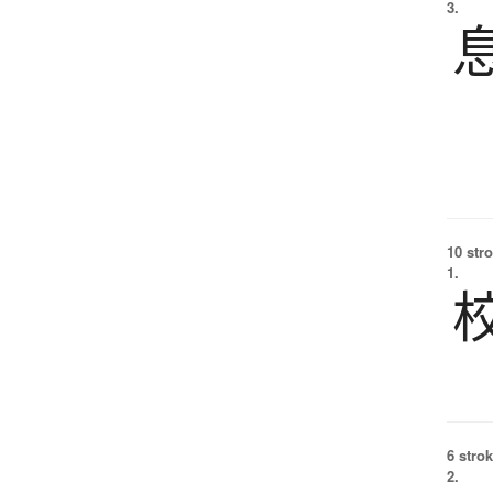
3.
10 str
1.
6 strok
2.