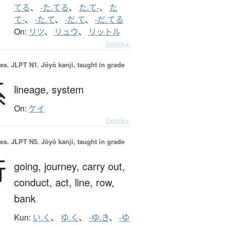
てる
、
-た.てる
、
た.て-
、
た
て-
、
-た.て
、
-だ.て
、
-だ.てる
On:
リツ
、
リュウ
、
リットル
Details ▸
es.
JLPT N1. Jōyō kanji, taught in grade
系
lineage,
system
On:
ケイ
Details ▸
es.
JLPT N5. Jōyō kanji, taught in grade
行
going,
journey,
carry out,
conduct,
act,
line,
row,
bank
Kun:
い.く
、
ゆ.く
、
-ゆ.き
、
-ゆ