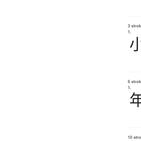
3 strok
1.
6 strok
1.
10 str