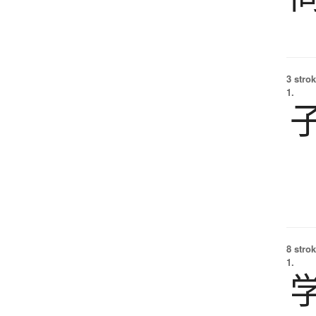
3 strok
1.
8 strok
1.