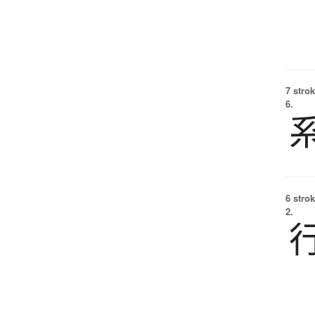
7 strok
6.
6 strok
2.