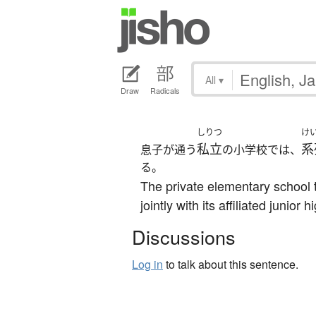
All
▾
Draw
Radicals
しりつ
け
私立
系
息子が通う
の小学校では、
る。
The private elementary school 
jointly with its affiliated junior 
Discussions
Log in
to talk about this sentence.