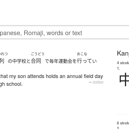
Kanj
いれつ
ごうどう
おこな
列
合同
行って
の中学校と
で毎年運動会を
い
4 strok
1.
that my son attends holds an annual field day
high school.
—
Jreibun
6 strok
2.