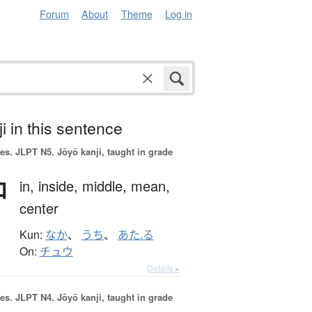
Forum
About
Theme
Log in
i in this sentence
es.
JLPT N5. Jōyō kanji, taught in grade
中
in,
inside,
middle,
mean,
center
Kun:
なか
、
うち
、
あた.る
On:
チュウ
Details ▸
es.
JLPT N4. Jōyō kanji, taught in grade