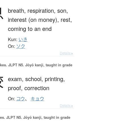
息
breath,
respiration,
son,
interest (on money),
rest,
coming to an end
Kun:
いき
On:
ソク
Details ▸
okes.
JLPT N5. Jōyō kanji, taught in grade
校
exam,
school,
printing,
proof,
correction
On:
コウ
、
キョウ
Details ▸
es.
JLPT N5. Jōyō kanji, taught in grade