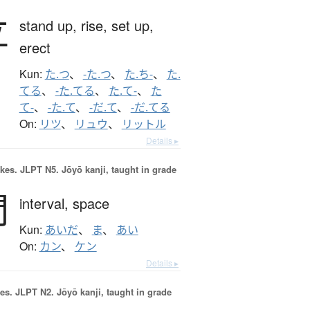
立
stand up,
rise,
set up,
erect
Kun:
た.つ
、
-た.つ
、
た.ち-
、
た.
てる
、
-た.てる
、
た.て-
、
た
て-
、
-た.て
、
-だ.て
、
-だ.てる
On:
リツ
、
リュウ
、
リットル
Details ▸
okes.
JLPT N5. Jōyō kanji, taught in grade
間
interval,
space
Kun:
あいだ
、
ま
、
あい
On:
カン
、
ケン
Details ▸
es.
JLPT N2. Jōyō kanji, taught in grade