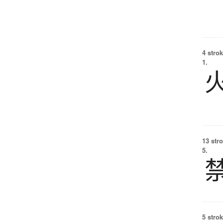
4 strok
1.
13 str
5.
5 strok