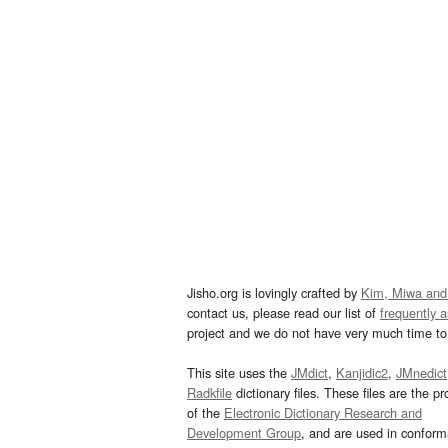
Jisho.org is lovingly crafted by
Kim, Miwa and
contact us, please read our list of
frequently 
project and we do not have very much time to 
This site uses the
JMdict
,
Kanjidic2
,
JMnedict
Radkfile
dictionary files. These files are the pr
of the
Electronic Dictionary Research and
Development Group
, and are used in confor