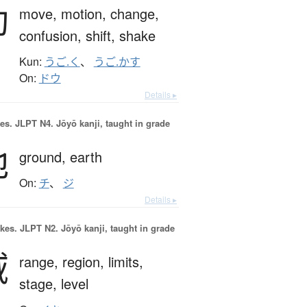
動
move,
motion,
change,
confusion,
shift,
shake
Kun:
うご.く
、
うご.かす
On:
ドウ
Details ▸
es.
JLPT N4. Jōyō kanji, taught in grade
地
ground,
earth
On:
チ
、
ジ
Details ▸
okes.
JLPT N2. Jōyō kanji, taught in grade
域
range,
region,
limits,
stage,
level