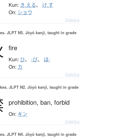
Kun:
き.える
、
け.す
On:
ショウ
Details ▸
es.
JLPT N5. Jōyō kanji, taught in grade
火
fire
Kun:
ひ
、
-び
、
ほ-
On:
カ
Details ▸
okes.
JLPT N2. Jōyō kanji, taught in grade
禁
prohibition,
ban,
forbid
On:
キン
Details ▸
es.
JLPT N4. Jōyō kanji, taught in grade