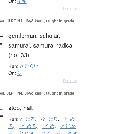
On:
イキ
Details ▸
es.
JLPT N1. Jōyō kanji, taught in grade
士
gentleman,
scholar,
samurai,
samurai radical
(no. 33)
Kun:
さむらい
On:
シ
Details ▸
es.
JLPT N4. Jōyō kanji, taught in grade
止
stop,
halt
Kun:
と.まる
、
-ど.まり
、
と.め
る
、
-と.める
、
-ど.め
、
とど.め
る
、
とど.め
、
とど.まる
、
や.め