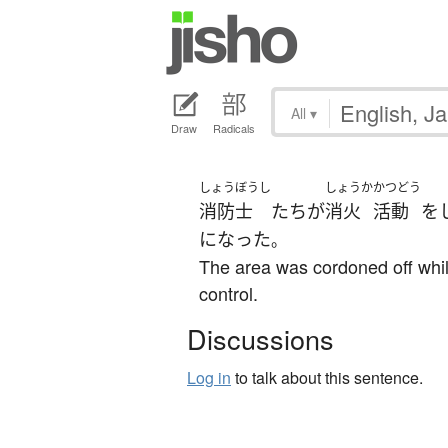
All
▾
Draw
Radicals
しょうぼうし
しょうか
かつどう
消防士
たち
が
消火
活動
を
になった
。
The area was cordoned off while
control.
Discussions
Log in
to talk about this sentence.