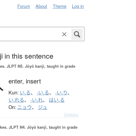
Forum
About
Theme
Log in
i in this sentence
es.
JLPT N5. Jōyō kanji, taught in grade
入
enter,
insert
Kun:
い.る
、
-い.る
、
-い.り
、
い.れる
、
-い.れ
、
はい.る
On:
ニュウ
、
ジュ
Details ▸
okes.
JLPT N4. Jōyō kanji, taught in grade