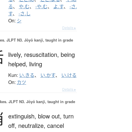
る
、
や.む
、
-や.む
、
よ.す
、
-さ.
す
、
-さ.し
On:
シ
Details ▸
es.
JLPT N3. Jōyō kanji, taught in grade
活
lively,
resuscitation,
being
helped,
living
Kun:
い.きる
、
い.かす
、
い.ける
On:
カツ
Details ▸
okes.
JLPT N3. Jōyō kanji, taught in grade
消
extinguish,
blow out,
turn
off,
neutralize,
cancel