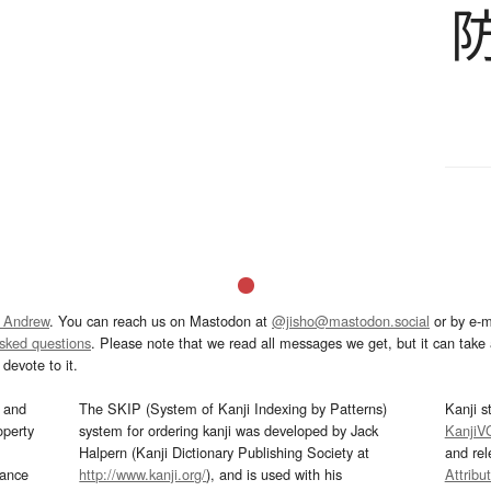
 Andrew
. You can reach us on Mastodon at
@jisho@mastodon.social
or by e-m
asked questions
. Please note that we read all messages we get, but it can take a
devote to it.
and
The SKIP (System of Kanji Indexing by Patterns)
Kanji s
operty
system for ordering kanji was developed by Jack
KanjiV
Halpern (Kanji Dictionary Publishing Society at
and re
mance
http://www.kanji.org/
), and is used with his
Attribu