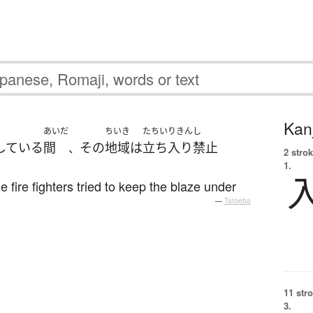
Kanj
あいだ
ちいき
たちいりきんし
している
間
その
地域
は
立ち入り禁止
、
2 strok
1.
 fire fighters tried to keep the blaze under
—
Tatoeba
11 str
3.