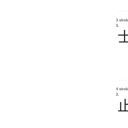
3 strok
5.
4 strok
2.