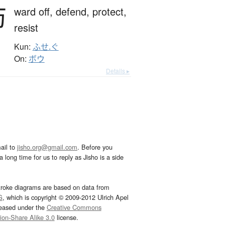
防
ward off,
defend,
protect,
resist
Kun:
ふせ.ぐ
On:
ボウ
Details ▸
ail to
jisho.org@gmail.com
. Before you
 long time for us to reply as Jisho is a side
troke diagrams are based on data from
G
, which is copyright © 2009-2012 Ulrich Apel
leased under the
Creative Commons
tion-Share Alike 3.0
license.