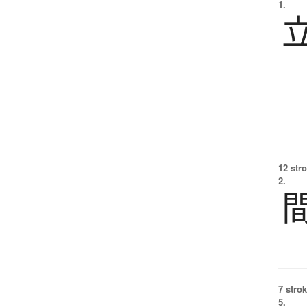
1.
12 str
2.
7 strok
5.