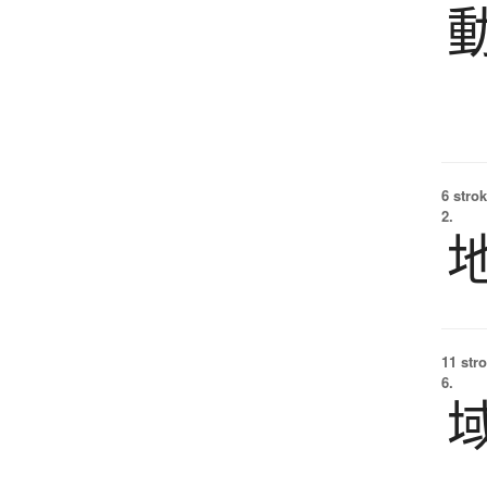
6 strok
2.
11 str
6.