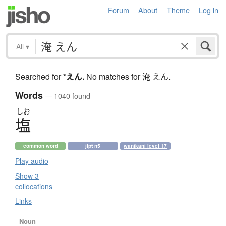
Forum
About
Theme
Log in
All
▾
Searched for
*えん
.
No matches for 淹 えん.
Words
— 1040 found
しお
塩
common word
jlpt n5
wanikani level 17
Play audio
Show 3
collocations
Links
Noun