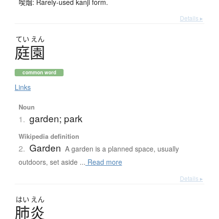
喫烟: Rarely-used kanji form.
Details ▸
てい
えん
庭園
common word
Links
Noun
garden; park
1.
Wikipedia definition
Garden
2.
A garden is a planned space, usually
outdoors, set aside ...
Read more
Details ▸
はい
えん
肺炎