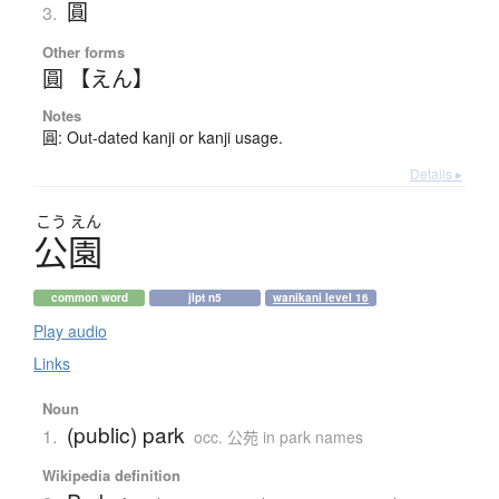
圓
3.
Other forms
圓 【えん】
Notes
圓: Out-dated kanji or kanji usage.
Details ▸
こう
えん
公園
common word
jlpt n5
wanikani level 16
Play audio
Links
Noun
(public) park
1.
occ. 公苑 in park names
Wikipedia definition