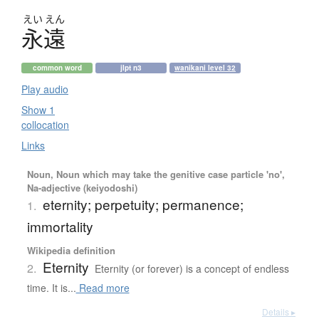
えい
えん
永遠
common word
jlpt n3
wanikani level 32
Play audio
Show 1
collocation
Links
Noun, Noun which may take the genitive case particle 'no',
Na-adjective (keiyodoshi)
eternity; perpetuity; permanence;
1.
immortality
Wikipedia definition
Eternity
2.
Eternity (or forever) is a concept of endless
time. It is...
Read more
Details ▸