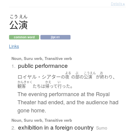
Details ▸
こう
えん
公演
common word
jlpt n1
Links
Noun, Suru verb, Transitive verb
public performance
1.
よる
ぶ
こうえん
お
ロイヤル・シアター
、
の
夜
の
部
の
公演
が
終わり
かんきゃく
かえ
い
。
観客
たち
は
帰って
行った
The evening performance at the Royal
Theater had ended, and the audience had
gone home.
Noun, Suru verb, Transitive verb
exhibition in a foreign country
2.
Sumo