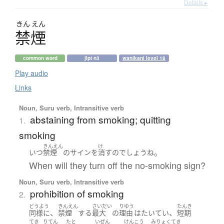
Details ▸
きん
えん
禁煙
common word
jlpt n3
wanikani level 18
Play audio
Links
Noun, Suru verb, Intransitive verb
abstaining from smoking; quitting
1.
smoking
きんえん
け
。
いつ
禁煙
の
サイン
を
消す
の
でしょう
ね
When will they turn off the no-smoking sign?
Noun, Suru verb, Intransitive verb
prohibition of smoking
2.
どうよう
きんえん
さいだい
りゆう
たんき
、
、
同様に
禁煙
する
最大
の
理由
は
たいてい
短期
てき
りてん
たと
いぜん
けんこう
みりょくてき