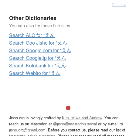
Details ▸
Other Dictionaries
You can also try these fine sites.
Search ALC for *えん
Search Goo Jisho for *えん
Search Google.com for *えん
Search Google.jp for *えん
Search Kotobank for *えん
Search Weblio for *えん
Jisho.org is lovingly crafted by
Kim, Miwa and Andrew
. You can
reach us on Mastodon at
@jisho@mastodon.social
or by e-mail to
jisho.org@gmail.com
. Before you contact us, please read our list of
frequently asked questions
. Please note that we read all messages