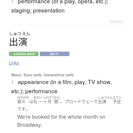
performance (of a play, opera, etc.);
1.
staging; presentation
Details ▸
しゅつ
えん
出演
common word
jlpt n1
Links
Noun, Suru verb, Intransitive verb
appearance (in a film, play, TV show,
1.
etc.); performance
われわれ
まる
いっかげつ
かん
しゅつえん
よてい
、
我々
は
丸
一ヶ月
間
ブロードウェー
で
出演
予定
。
です
We're booked for the whole month on
Broadway.