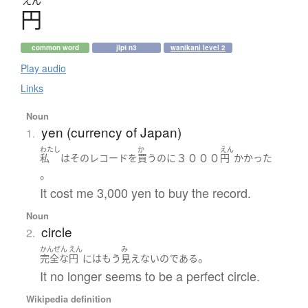
えん
円
common word
jlpt n3
wanikani level 2
Play audio
Links
Noun
yen (currency of Japan)
1.
わたし
か
えん
３０００
私
は
その
レコード
を
買う
のに
円
かかった
。
It cost me 3,000 yen to buy the record.
Noun
circle
2.
かんぜん
えん
み
。
完全な
円
には
もう
見えない
の
である
It no longer seems to be a perfect circle.
Wikipedia definition