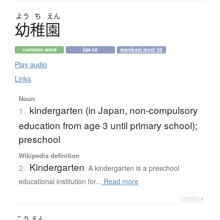
よう
ち
えん
幼稚園
common word
jlpt n2
wanikani level 30
Play audio
Links
Noun
kindergarten (in Japan, non-compulsory
1.
education from age 3 until primary school);
preschool
Wikipedia definition
Kindergarten
2.
A kindergarten is a preschool
educational institution for...
Read more
Details ▸
こう
えん