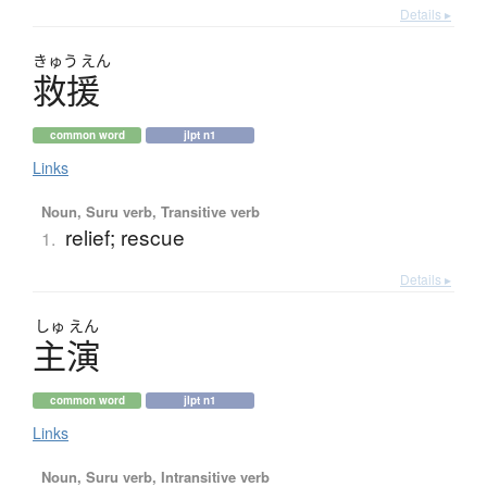
Details ▸
きゅう
えん
救援
common word
jlpt n1
Links
Noun, Suru verb, Transitive verb
relief; rescue
1.
Details ▸
しゅ
えん
主演
common word
jlpt n1
Links
Noun, Suru verb, Intransitive verb