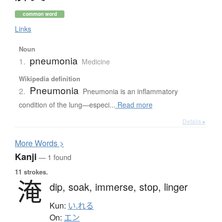
common word
Links
Noun
pneumonia
1.
Medicine
Wikipedia definition
Pneumonia
2.
Pneumonia is an inflammatory
condition of the lung—especi...
Read more
Details ▸
More
W
ords >
Kanji
— 1 found
11 strokes.
淹
dip,
soak,
immerse,
stop,
linger
Kun:
い.れる
On:
エン