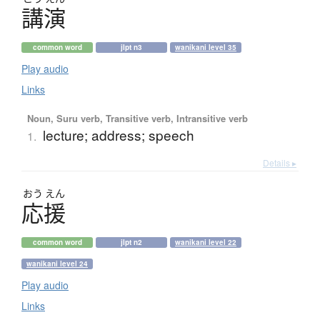
講演
common word
jlpt n3
wanikani level 35
Play audio
Links
Noun, Suru verb, Transitive verb, Intransitive verb
lecture; address; speech
1.
Details ▸
おう
えん
応援
common word
jlpt n2
wanikani level 22
wanikani level 24
Play audio
Links