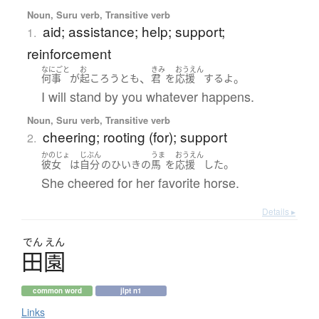
Noun, Suru verb, Transitive verb
aid; assistance; help; support;
1.
reinforcement
なにごと
お
きみ
おうえん
、
。
何事
が
起ころう
とも
君
を
応援
する
よ
I will stand by you whatever happens.
Noun, Suru verb, Transitive verb
cheering; rooting (for); support
2.
かのじょ
じぶん
うま
おうえん
。
彼女
は
自分
の
ひいき
の
馬
を
応援
した
She cheered for her favorite horse.
Details ▸
でん
えん
田園
common word
jlpt n1
Links