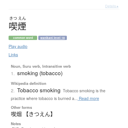
Details ▸
きつ
えん
喫煙
common word
wanikani level 18
Play audio
Links
Noun, Suru verb, Intransitive verb
smoking (tobacco)
1.
Wikipedia definition
Tobacco smoking
2.
Tobacco smoking is the
practice where tobacco is burned a...
Read more
Other forms
喫烟 【きつえん】
Notes