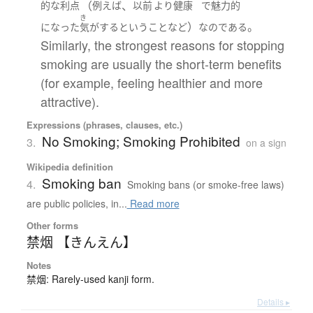
（
、
的な
利点
例えば
以前
より
健康
で
魅力的
き
）
。
になった
気がする
と
いう
こと
など
なのである
Similarly, the strongest reasons for stopping
smoking are usually the short-term benefits
(for example, feeling healthier and more
attractive).
Expressions (phrases, clauses, etc.)
No Smoking; Smoking Prohibited
3.
on a sign
Wikipedia definition
Smoking ban
4.
Smoking bans (or smoke-free laws)
are public policies, in...
Read more
Other forms
禁烟 【きんえん】
Notes
禁烟: Rarely-used kanji form.
Details ▸