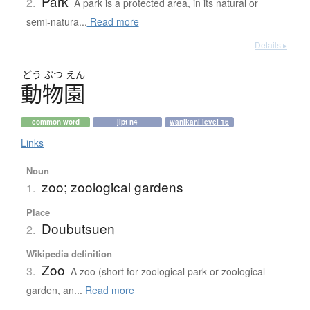
Park
2.
A park is a protected area, in its natural or
semi-natura...
Read more
Details ▸
どう
ぶつ
えん
動物園
common word
jlpt n4
wanikani level 16
Links
Noun
zoo; zoological gardens
1.
Place
Doubutsuen
2.
Wikipedia definition
Zoo
3.
A zoo (short for zoological park or zoological
garden, an...
Read more