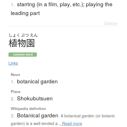
starring (in a film, play, etc.); playing the
1.
leading part
Details ▸
しょく
ぶつ
えん
植物園
common word
Links
Noun
botanical garden
1.
Place
Shokubutsuen
2.
Wikipedia definition
Botanical garden
3.
A botanical garden (or botanic
garden) is a well-tended a...
Read more