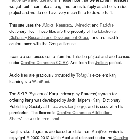
we get, but it can take a long time for us to reply as Jisho is a side
project and we do not have very much time to devote to it.
This site uses the
JMdict
,
Kanjidic2
,
JMnedict
and
Radkfile
dictionary files. These files are the property of the
Electronic
Dictionary Research and Development Group
, and are used in
conformance with the Group's
licence
.
Example sentences come from the
Tatoeba
project and are licensed
under
Creative Commons CC-BY
. And from the
Jreibun
project.
Audio files are graciously provided by
Tofugu’s
excellent kanji
learning site
WaniKani
.
The SKIP (System of Kanji Indexing by Patterns) system for
ordering kanji was developed by Jack Halpern (Kanji Dictionary
Publishing Society at
http://www.kanji.org/
), and is used with his
permission. The license is
Creative Commons Attribution-
ShareAlike 4.0 International
.
Kanji stroke diagrams are based on data from
KanjiVG
, which is
copyright © 2009-2012 Ulrich Apel and released under the
Creative