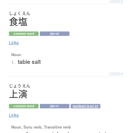
Details ▸
しょく
えん
食塩
common word
jlpt n2
Links
Noun
table salt
1.
Details ▸
じょう
えん
上演
common word
jlpt n1
wanikani level 23
Links
Noun, Suru verb, Transitive verb