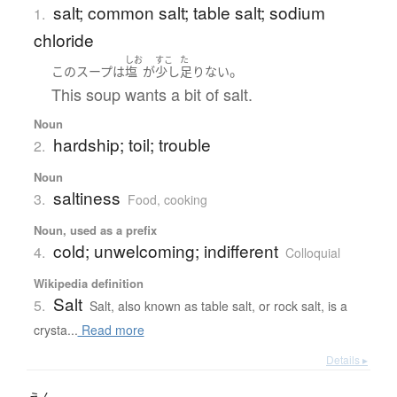
salt; common salt; table salt; sodium
1.
chloride
しお
すこ
た
。
この
スープ
は
塩
が
少し
足りない
This soup wants a bit of salt.
Noun
hardship; toil; trouble
2.
Noun
saltiness
3.
Food, cooking
Noun, used as a prefix
cold; unwelcoming; indifferent
4.
Colloquial
Wikipedia definition
Salt
5.
Salt, also known as table salt, or rock salt, is a
crysta...
Read more
Details ▸