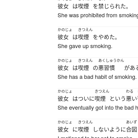
彼女
は
喫煙
を
禁じられた
。
She was prohibited from smokin
かのじょ
きつえん
彼女
は
喫煙
を
やめた
。
She gave up smoking.
かのじょ
きつえん
あくしゅうかん
彼女
は
喫煙
の
悪習慣
が
あ
She has a bad habit of smoking.
かのじょ
きつえん
わる
彼女
は
ついに
喫煙
という
悪い
She eventually got into the bad 
かのじょ
きつえん
あいず
彼女
に
喫煙
しない
ように
合図