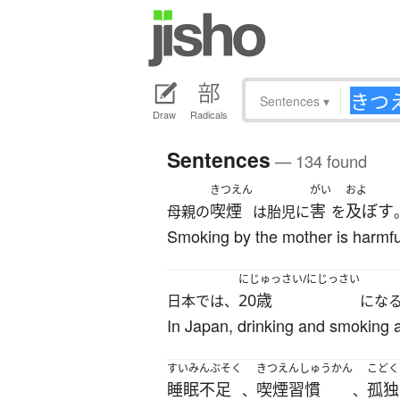
Sentences
▾
Draw
Radicals
Sentences
— 134 found
きつえん
がい
およ
喫煙
害
及ぼす
母親の
は胎児に
を
Smoking by the mother is harmful
にじゅっさい/にじっさい
20歳
日本では、
にな
In Japan, drinking and smoking ar
すいみんぶそく
きつえんしゅうかん
こどく
睡眠不足
喫煙習慣
孤独
、
、