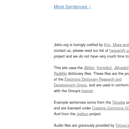
More
S
entences >
Jisho.org is lovingly crafted by
Kim, Miwa and
contact us, please read our list of
frequently 
project and we do not have very much time to 
This site uses the
JMdict
,
Kanjidic2
,
JMnedict
Radkfile
dictionary files. These files are the pr
of the
Electronic Dictionary Research and
Development Group
, and are used in confor
with the Group's
licence
.
Example sentences come from the
Tatoeba
pr
and are licensed under
Creative Commons C
And from the
Jreibun
project.
Audio files are graciously provided by
Tofugu’