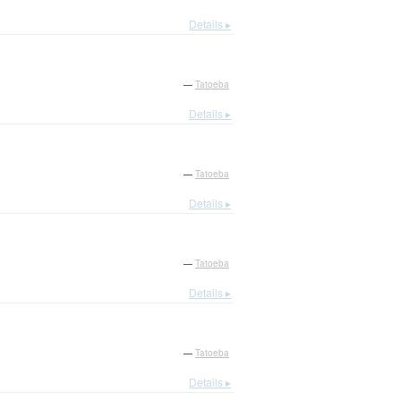
Details ▸
—
Tatoeba
Details ▸
—
Tatoeba
Details ▸
—
Tatoeba
Details ▸
—
Tatoeba
Details ▸