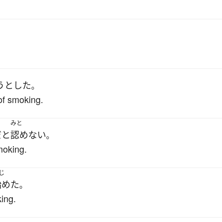
う
とした
。
 of smoking.
みと
だ
と
認めない
。
moking.
じ
始めた
。
ing.