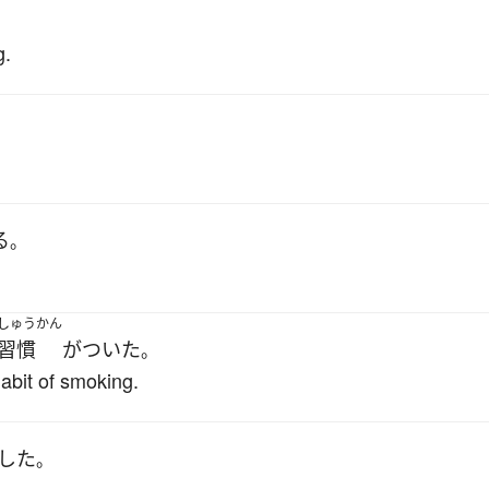
g.
る
。
しゅうかん
習慣
が
ついた
。
habit of smoking.
した
。