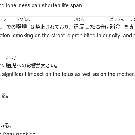
nd loneliness can shorten life span.
ょう
きつえん
いはん
ばっきん
し
上
喫煙
違反した
罰金
支
での
は禁止されており、
場合は
を
ion, smoking on the street is prohibited in our city, and 
たいじ
胎児
なく
への影響が大きい。
ignificant impact on the fetus as well as on the mother.
いる
。
いる
。
d from smoking.