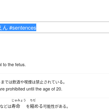
。
 to the fetus.
るまでは飲酒や喫煙は禁止されている。
e prohibited until the age of 20.
じゅみょう
ちぢ
寿命
縮める
などは
を
可能性がある。