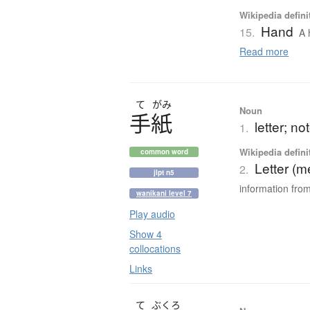
Wikipedia defini
Hand
15.
A 
Read more
て
がみ
Noun
手紙
letter; no
1.
Wikipedia defini
common word
Letter (
2.
jlpt n5
information from
wanikani level 7
Play audio
Show 4
collocations
Links
て
ぶくろ