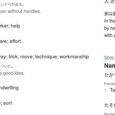
人
の
。
ない
ナベ
が
ある
pan without handles.
家は
In th
ker; help
by ha
with 
are; effort
ay; trick; move; technique; workmanship
More
Na
。
いついた
 a good idea.
たか
Family
ndwriting
T
1.
; sort
たそ
Unclas