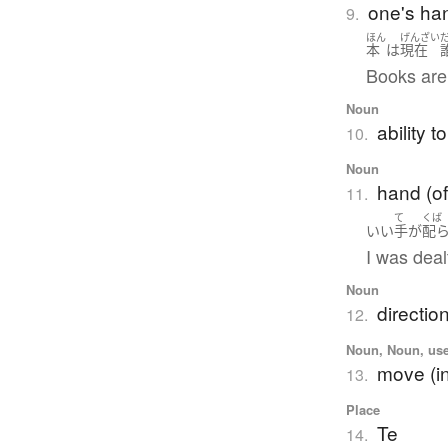
one's ha
9.
ほん
げんざい
本
は
現在
Books are
Noun
ability t
10.
Noun
hand (of
11.
て
くば
いい
手
が
配
I was deal
Noun
directio
12.
Noun, Noun, use
move (in
13.
Place
Te
14.