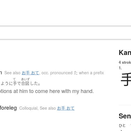
Kan
4 strok
1.
m
See also
お手 おて
,
occ. pronounced た when a prefix
て
あいず
。
る
ように
手
で
合図
した
tions at him to come here with my hand.
foreleg
Colloquial
,
See also
お手 おて
Sen
ひと