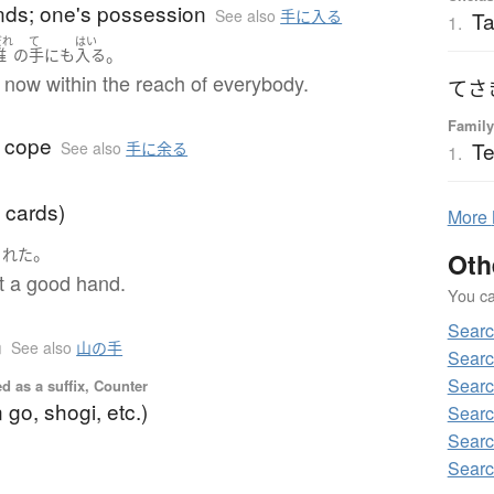
nds; one's possession
See also
手に入る
T
1.
だれ
て
はい
。
誰
の
手
にも
入る
 now within the reach of everybody.
てさ
Family
o cope
Te
See also
手に余る
1.
 cards)
More
。
られた
Oth
t a good hand.
You can
Searc
n
See also
山の手
Searc
Searc
d as a suffix, Counter
 go, shogi, etc.)
Searc
Searc
Searc