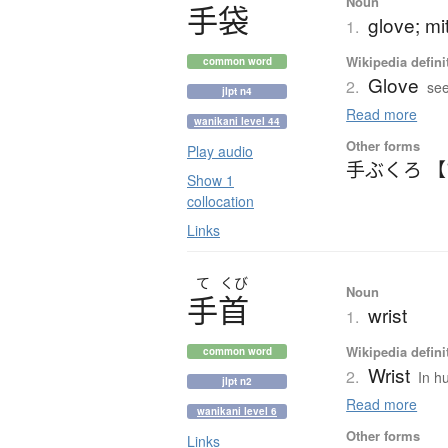
Noun
手袋
glove; mit
1.
Wikipedia defini
common word
Glove
2.
see
jlpt n4
Read more
wanikani level 44
Other forms
Play audio
手ぶくろ 
Show 1
collocation
Links
て
くび
Noun
手首
wrist
1.
Wikipedia defini
common word
Wrist
2.
In h
jlpt n2
Read more
wanikani level 6
Other forms
Links