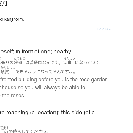
くび】
 kanji form.
Details ▸
eself; in front of one; nearby
ば
たてもの
おんしつ
。
、
ス張りの
建物
は
薔薇園
なんです
温室
になっていて
かんしょう
。
を
観賞
できるようになってる
んです
よ
fronted building before you is the rose garden.
enhouse so you will always be able to
 the roses.
re reaching (a location); this side (of a
てまえ
。
の
手前
で
降ろして
ください