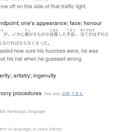
me off on this side of that traffic light.
ndpoint; one's appearance; face; honour
かん
たし
じまん
てまえ
あてがはず
、
、
が
いかに
確かな
もの
か
自慢
した
手前
当てがはずれた
。
らなければならなく
なった
asted how sure his hunches were, he was
 eat his hat when he guessed wrong.
terity; artistry; ingenuity
mony procedures
See also
点前 てまえ
le (kenjougo) language
term or language
,
to one's inferior