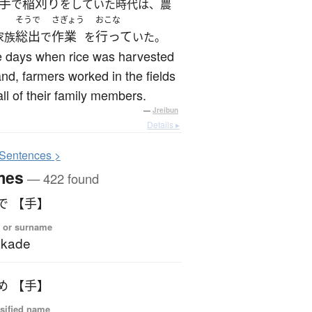
手
稲刈り
で
をしていた時代は、農
そうで
さぎょう
おこな
総出
作業
行って
家族
で
を
いた。
e days when rice was harvested
nd, farmers worked in the fields
all of their family members.
—
Jreibun
Details ▸
S
entences >
mes
— 422 found
で 【手】
 or surname
akade
め 【手】
sified name