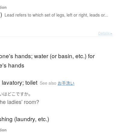
tion
)
Lead refers to which set of legs, left or right, leads or...
Details ▸
ne's hands; water (or basin, etc.) for
e's hands
lavatory; toilet
See also
お手洗い
。
い
は
どこ
ですか
he ladies' room?
ing (laundry, etc.)
tion