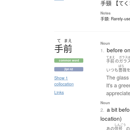
手頸 【て
Notes
手頸: Rarely-used
て
まえ
Noun
手前
before on
1.
てまえ
ガラス
手前
の
ガラ
common word
ばら
jlpt n2
いつも
薔薇
The glass 
Show 1
collocation
It's a gre
appreciate
Links
Noun
a bit befo
2.
location)
しんごう
あの
信号