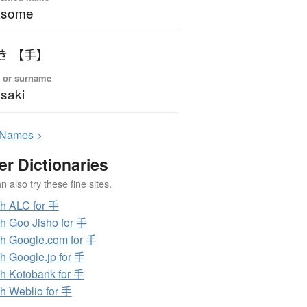
asome
き 【手】
 or surname
saki
N
ames >
er Dictionaries
 also try these fine sites.
h ALC for 手
h Goo Jisho for 手
h Google.com for 手
h Google.jp for 手
h Kotobank for 手
h Weblio for 手