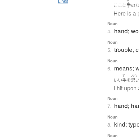
Links
て
ここ
に
手
の
Here is a 
Noun
hand; wor
4.
Noun
trouble; c
5.
Noun
means; w
6.
て
おも
いい
手
を
思
I hit upon
Noun
hand; ha
7.
Noun
kind; type
8.
Noun