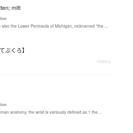
ten; mitt
tion
 also the Lower Peninsula of Michigan, nicknamed "the ...
【てぶくろ】
Details ▸
tion
uman anatomy, the wrist is variously defined as 1 the...