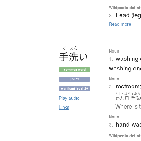
Wikipedia defini
Lead (leg
8.
Read more
て
あら
Noun
手洗
い
washing o
1.
washing on
common word
Noun
jlpt n2
restroom; 
2.
wanikani level 20
ふじん
よう
てあら
Play audio
婦人
用
手洗
Where is t
Links
Noun
hand-wash
3.
Wikipedia defini