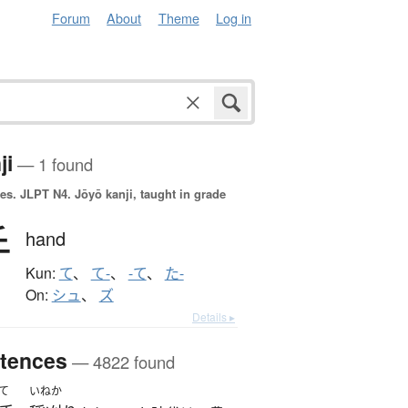
Forum
About
Theme
Log in
ji
— 1 found
es.
JLPT N4. Jōyō kanji, taught in grade
手
hand
Kun:
て
、
て-
、
-て
、
た-
On:
シュ
、
ズ
Details ▸
tences
— 4822 found
て
いねか