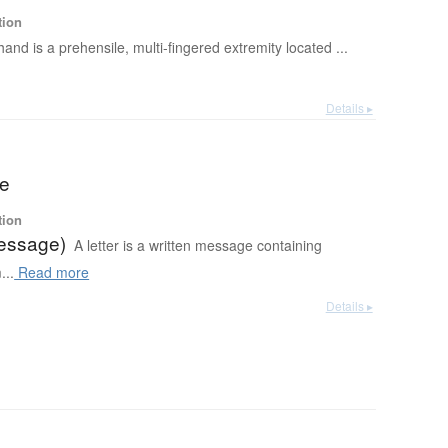
tion
hand is a prehensile, multi-fingered extremity located ...
Details ▸
te
tion
message)
A letter is a written message containing
...
Read more
Details ▸