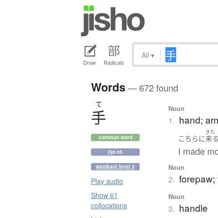
All
▾
Draw
Radicals
Words
— 672 found
て
Noun
手
hand; ar
1.
きた
こちら
に
来
common word
I made mo
jlpt n5
Noun
wanikani level 2
forepaw; 
2.
Play audio
Show 61
Noun
collocations
handle
3.