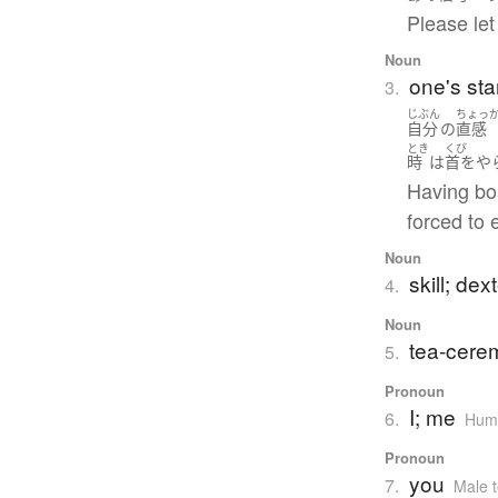
Please let 
Noun
one's sta
3.
じぶん
ちょっ
自分
の
直感
とき
くび
時
は
首をや
Having bo
forced to
Noun
skill; dex
4.
Noun
tea-cere
5.
Pronoun
I; me
6.
Humb
Pronoun
you
7.
Male 