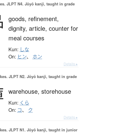
es.
JLPT N4. Jōyō kanji, taught in grade
品
goods,
refinement,
dignity,
article,
counter for
meal courses
Kun:
しな
On:
ヒン
、
ホン
Details ▸
okes.
JLPT N2. Jōyō kanji, taught in grade
庫
warehouse,
storehouse
Kun:
くら
On:
コ
、
ク
Details ▸
okes.
JLPT N1. Jōyō kanji, taught in junior