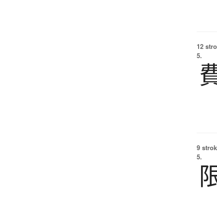
12 str
5.
9 strok
5.