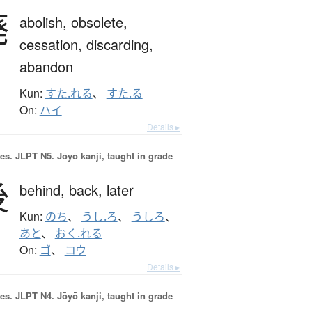
廃
abolish,
obsolete,
cessation,
discarding,
abandon
Kun:
すた.れる
、
すた.る
On:
ハイ
Details ▸
es.
JLPT N5. Jōyō kanji, taught in grade
後
behind,
back,
later
Kun:
のち
、
うし.ろ
、
うしろ
、
あと
、
おく.れる
On:
ゴ
、
コウ
Details ▸
es.
JLPT N4. Jōyō kanji, taught in grade