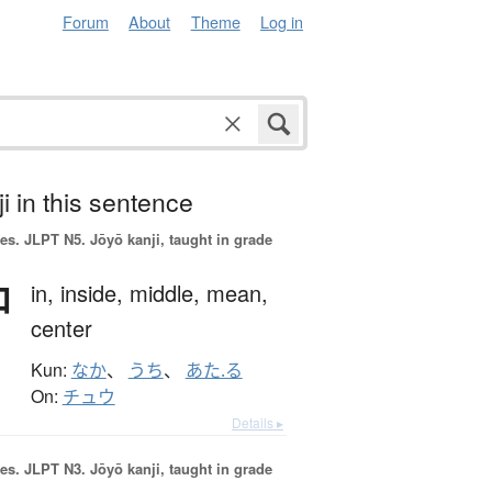
Forum
About
Theme
Log in
i in this sentence
es.
JLPT N5. Jōyō kanji, taught in grade
中
in,
inside,
middle,
mean,
center
Kun:
なか
、
うち
、
あた.る
On:
チュウ
Details ▸
es.
JLPT N3. Jōyō kanji, taught in grade