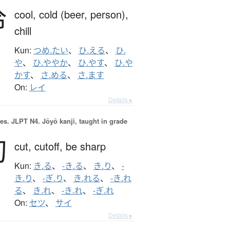
冷
cool,
cold (beer, person),
chill
Kun:
つめ.たい
、
ひ.える
、
ひ.
や
、
ひ.ややか
、
ひ.やす
、
ひ.や
かす
、
さ.める
、
さ.ます
On:
レイ
Details ▸
es.
JLPT N4. Jōyō kanji, taught in grade
切
cut,
cutoff,
be sharp
Kun:
き.る
、
-き.る
、
き.り
、
-
き.り
、
-ぎ.り
、
き.れる
、
-き.れ
る
、
き.れ
、
-き.れ
、
-ぎ.れ
On:
セツ
、
サイ
Details ▸