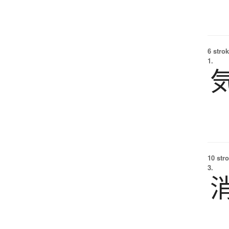
6 strok
1.
10 str
3.