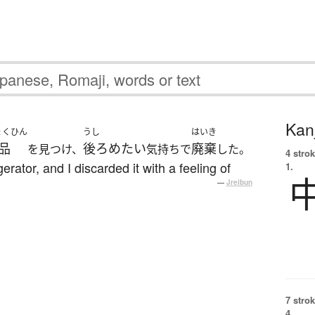
Kanj
ょくひん
うし
はいき
品
後ろめたい
廃棄
を見つけ、
気持ちで
した。
4 strok
gerator, and I discarded it with a feeling of
1.
—
Jreibun
7 strok
4.