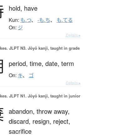
持
hold,
have
Kun:
も.つ
、
-も.ち
、
も.てる
On:
ジ
Details ▸
okes.
JLPT N3. Jōyō kanji, taught in grade
期
period,
time,
date,
term
On:
キ
、
ゴ
Details ▸
okes.
JLPT N1. Jōyō kanji, taught in junior
棄
abandon,
throw away,
discard,
resign,
reject,
sacrifice