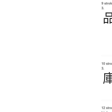
9 strok
3.
10 str
3.
12 str