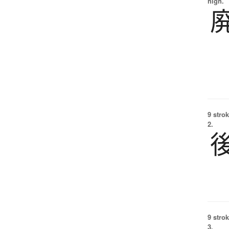
high.
9 strok
2.
9 strok
3.