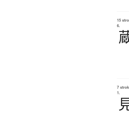
15 str
6.
7 strok
1.