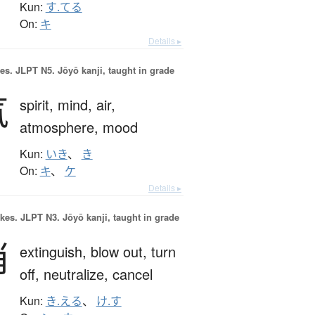
Kun:
す.てる
On:
キ
Details ▸
es.
JLPT N5. Jōyō kanji, taught in grade
気
spirit,
mind,
air,
atmosphere,
mood
Kun:
いき
、
き
On:
キ
、
ケ
Details ▸
okes.
JLPT N3. Jōyō kanji, taught in grade
消
extinguish,
blow out,
turn
off,
neutralize,
cancel
Kun:
き.える
、
け.す