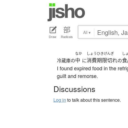
All
▾
Draw
Radicals
なか
しょうひきげんぎ
し
中
消費期限切れ
食
冷蔵庫の
に
の
I found expired food in the refri
guilt and remorse.
Discussions
Log in
to talk about this sentence.