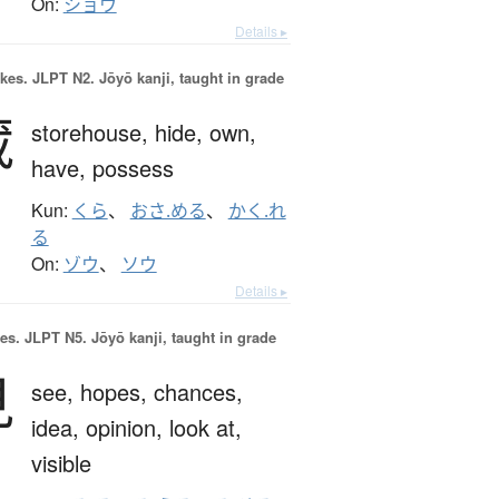
On:
ショウ
Details ▸
okes.
JLPT N2. Jōyō kanji, taught in grade
蔵
storehouse,
hide,
own,
have,
possess
Kun:
くら
、
おさ.める
、
かく.れ
る
On:
ゾウ
、
ソウ
Details ▸
es.
JLPT N5. Jōyō kanji, taught in grade
見
see,
hopes,
chances,
idea,
opinion,
look at,
visible