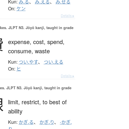
Kun:
み.る
、
み.える
、
み.せる
On:
ケン
Details ▸
okes.
JLPT N3. Jōyō kanji, taught in grade
費
expense,
cost,
spend,
consume,
waste
Kun:
つい.やす
、
つい.える
On:
ヒ
Details ▸
es.
JLPT N3. Jōyō kanji, taught in grade
限
limit,
restrict,
to best of
ability
Kun:
かぎ.る
、
かぎ.り
、
-かぎ.