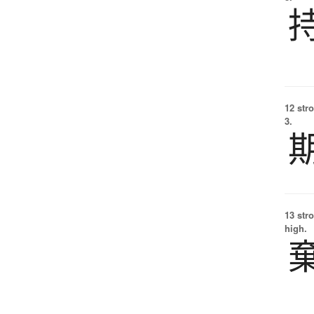
12 str
3.
13 str
high.