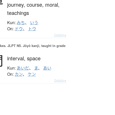
journey,
course,
moral,
teachings
Kun:
みち
、
いう
On:
ドウ
、
トウ
Details ▸
okes.
JLPT N5. Jōyō kanji, taught in grade
間
interval,
space
Kun:
あいだ
、
ま
、
あい
On:
カン
、
ケン
Details ▸