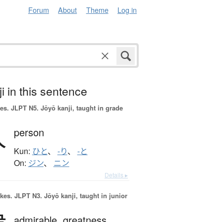
Forum
About
Theme
Log in
i in this sentence
es.
JLPT N5. Jōyō kanji, taught in grade
人
person
Kun:
ひと
、
-り
、
-と
On:
ジン
、
ニン
Details ▸
okes.
JLPT N3. Jōyō kanji, taught in junior
admirable,
greatness,