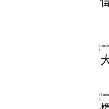
3 strok
1.
14 str
5.