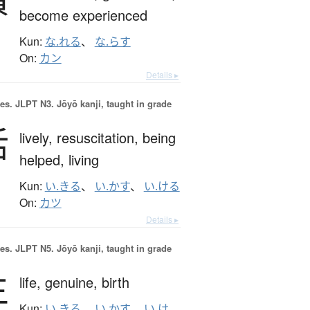
become experienced
Kun:
な.れる
、
な.らす
On:
カン
Details ▸
es.
JLPT N3. Jōyō kanji, taught in grade
活
lively,
resuscitation,
being
helped,
living
Kun:
い.きる
、
い.かす
、
い.ける
On:
カツ
Details ▸
es.
JLPT N5. Jōyō kanji, taught in grade
生
life,
genuine,
birth
Kun:
い.きる
、
い.かす
、
い.け