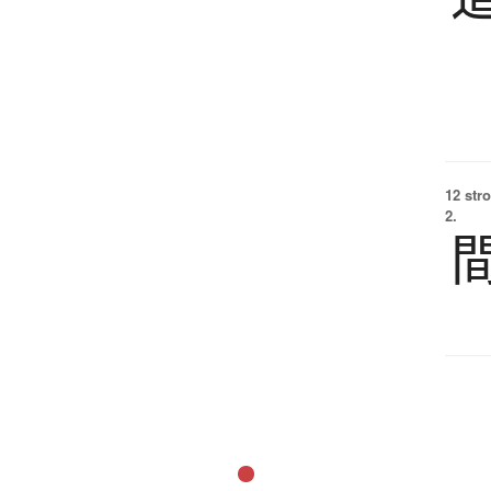
12 str
2.