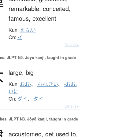
偉
remarkable,
conceited,
famous,
excellent
Kun:
えら.い
On:
イ
Details ▸
es.
JLPT N5. Jōyō kanji, taught in grade
大
large,
big
Kun:
おお-
、
おお.きい
、
-おお.
いに
On:
ダイ
、
タイ
Details ▸
okes.
JLPT N3. Jōyō kanji, taught in grade
慣
accustomed,
get used to,