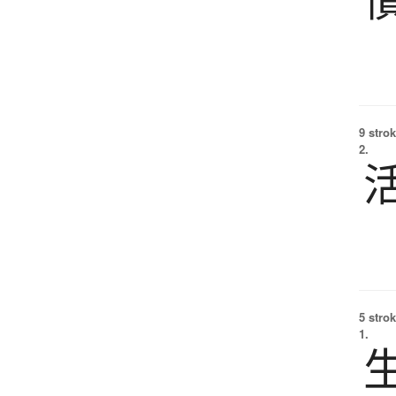
9 strok
2.
5 strok
1.