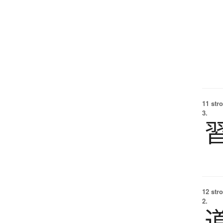
11 str
3.
12 str
2.