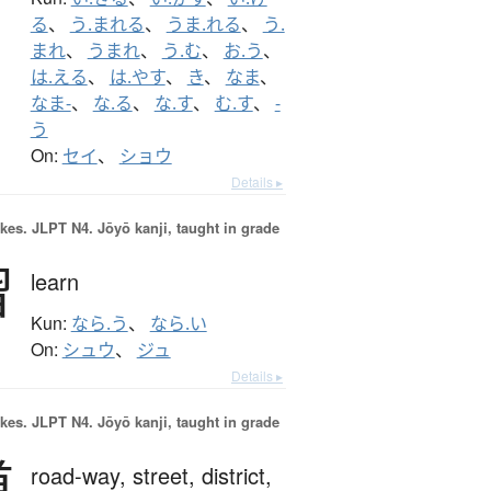
る
、
う.まれる
、
うま.れる
、
う.
まれ
、
うまれ
、
う.む
、
お.う
、
は.える
、
は.やす
、
き
、
なま
、
なま-
、
な.る
、
な.す
、
む.す
、
-
う
On:
セイ
、
ショウ
Details ▸
okes.
JLPT N4. Jōyō kanji, taught in grade
習
learn
Kun:
なら.う
、
なら.い
On:
シュウ
、
ジュ
Details ▸
okes.
JLPT N4. Jōyō kanji, taught in grade
道
road-way,
street,
district,