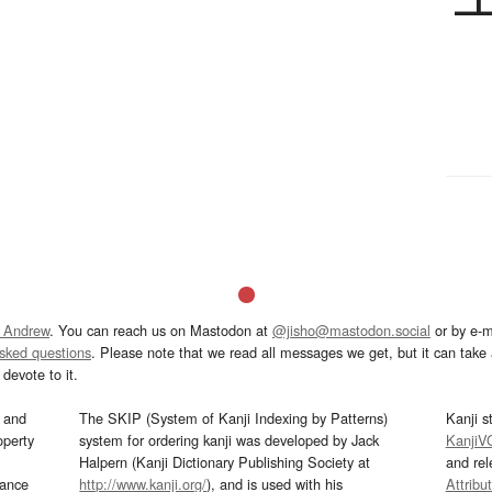
 Andrew
. You can reach us on Mastodon at
@jisho@mastodon.social
or by e-m
asked questions
. Please note that we read all messages we get, but it can take a
devote to it.
and
The SKIP (System of Kanji Indexing by Patterns)
Kanji s
operty
system for ordering kanji was developed by Jack
KanjiV
Halpern (Kanji Dictionary Publishing Society at
and re
mance
http://www.kanji.org/
), and is used with his
Attribu