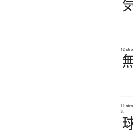
12 str
11 str
3.