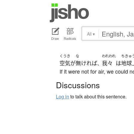
All
▾
Draw
Radicals
くうき
な
われわれ
ちきゅ
空気
が
無ければ
我々
は
地球
、
If it were not for air, we could n
Discussions
Log in
to talk about this sentence.