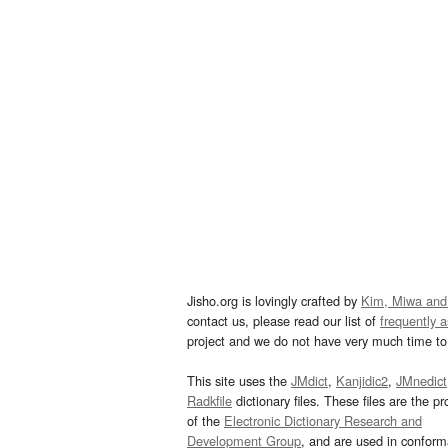
Jisho.org is lovingly crafted by
Kim, Miwa and
contact us, please read our list of
frequently 
project and we do not have very much time to 
This site uses the
JMdict
,
Kanjidic2
,
JMnedict
Radkfile
dictionary files. These files are the pr
of the
Electronic Dictionary Research and
Development Group
, and are used in confor