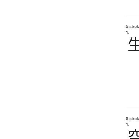
5 strok
1.
8 strok
1.