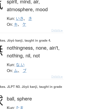
気
spirit,
mind,
air,
atmosphere,
mood
Kun:
いき
、
き
On:
キ
、
ケ
Details ▸
okes.
Jōyō kanji, taught in grade 4.
無
nothingness,
none,
ain't,
nothing,
nil,
not
Kun:
な.い
On:
ム
、
ブ
Details ▸
okes.
JLPT N3. Jōyō kanji, taught in grade
球
ball,
sphere
Kun:
たま