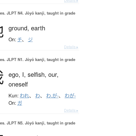
Details ▸
es.
JLPT N4. Jōyō kanji, taught in grade
地
ground,
earth
On:
チ
、
ジ
Details ▸
es.
JLPT N1. Jōyō kanji, taught in grade
我
ego,
I,
selfish,
our,
oneself
Kun:
われ
、
わ
、
わ.が-
、
わが-
On:
ガ
Details ▸
es.
JLPT N5. Jōyō kanji, taught in grade