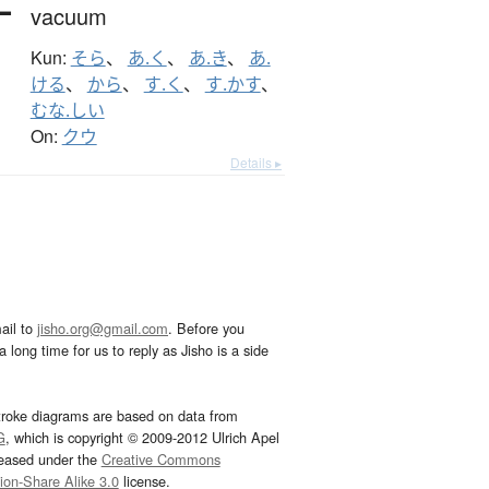
vacuum
Kun:
そら
、
あ.く
、
あ.き
、
あ.
ける
、
から
、
す.く
、
す.かす
、
むな.しい
On:
クウ
Details ▸
ail to
jisho.org@gmail.com
. Before you
 long time for us to reply as Jisho is a side
troke diagrams are based on data from
G
, which is copyright © 2009-2012 Ulrich Apel
leased under the
Creative Commons
tion-Share Alike 3.0
license.