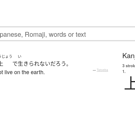
Kanj
うじょう
い
上
で
生きられない
だろう
。
3 strok
ot live on the earth.
—
Tatoeba
1.