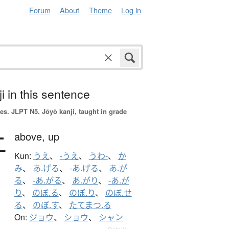
Forum
About
Theme
Log in
i in this sentence
es.
JLPT N5. Jōyō kanji, taught in grade
上
above,
up
Kun:
うえ
、
-うえ
、
うわ-
、
か
み
、
あ.げる
、
-あ.げる
、
あ.が
る
、
-あ.がる
、
あ.がり
、
-あ.が
り
、
のぼ.る
、
のぼ.り
、
のぼ.せ
る
、
のぼ.す
、
たてまつ.る
On:
ジョウ
、
ショウ
、
シャン