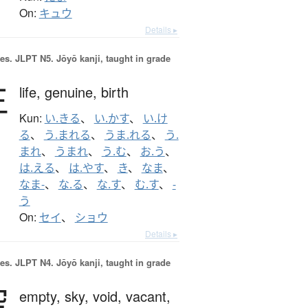
On:
キュウ
Details ▸
es.
JLPT N5. Jōyō kanji, taught in grade
生
life,
genuine,
birth
Kun:
い.きる
、
い.かす
、
い.け
る
、
う.まれる
、
うま.れる
、
う.
まれ
、
うまれ
、
う.む
、
お.う
、
は.える
、
は.やす
、
き
、
なま
、
なま-
、
な.る
、
な.す
、
む.す
、
-
う
On:
セイ
、
ショウ
Details ▸
es.
JLPT N4. Jōyō kanji, taught in grade
空
empty,
sky,
void,
vacant,