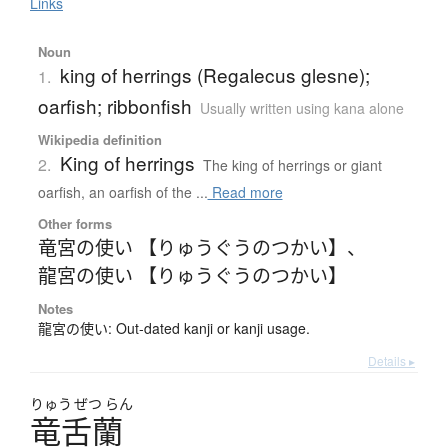
Links
Noun
king of herrings (Regalecus glesne);
1.
oarfish; ribbonfish
Usually written using kana alone
Wikipedia definition
King of herrings
2.
The king of herrings or giant
oarfish, an oarfish of the ...
Read more
Other forms
竜宮の使い 【りゅうぐうのつかい】
、
龍宮の使い 【りゅうぐうのつかい】
Notes
龍宮の使い: Out-dated kanji or kanji usage.
Details ▸
りゅう
ぜつ
らん
竜舌蘭