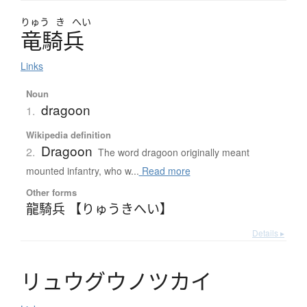
りゅう
き
へい
竜騎兵
Links
Noun
dragoon
1.
Wikipedia definition
Dragoon
2.
The word dragoon originally meant
mounted infantry, who w...
Read more
Other forms
龍騎兵 【りゅうきへい】
Details ▸
リ
ュ
ウ
グ
ウ
ノ
ツ
カ
イ