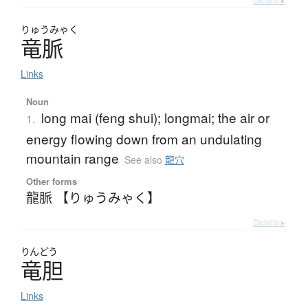
りゅう
みゃく
竜脈
Links
Noun
long mai (feng shui); longmai; the air or
1.
energy flowing down from an undulating
mountain range
See also
龍穴
Other forms
龍脈 【りゅうみゃく】
Details ▸
りんどう
竜胆
Links