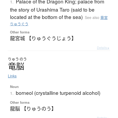
Palace of the Dragon King; palace from
1.
the story of Urashima Taro (said to be
located at the bottom of the sea)
See also
竜宮
りゅうぐう
Other forms
龍宮城 【りゅうぐうじょう】
Details ▸
りゅう
のう
竜脳
Links
Noun
borneol (crystalline turpenoid alcohol)
1.
Other forms
龍脳 【りゅうのう】
Details ▸