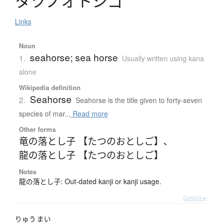
タ
ツ
ノ
オ
ト
シ
ゴ
Links
Noun
seahorse; sea horse
1.
Usually written using kana
alone
Wikipedia definition
Seahorse
2.
Seahorse is the title given to forty-seven
species of mar...
Read more
Other forms
竜の落とし子 【たつのおとしご】
、
龍の落とし子 【たつのおとしご】
Notes
龍の落とし子: Out-dated kanji or kanji usage.
Details ▸
りゅう
まい