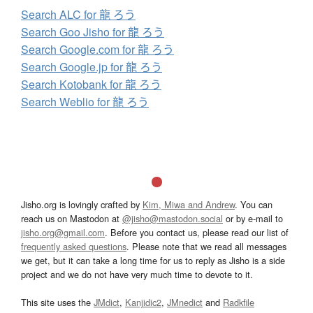
Search ALC for 龍 ろう
Search Goo Jisho for 龍 ろう
Search Google.com for 龍 ろう
Search Google.jp for 龍 ろう
Search Kotobank for 龍 ろう
Search Weblio for 龍 ろう
Jisho.org is lovingly crafted by
Kim, Miwa and Andrew
. You can
reach us on Mastodon at
@jisho@mastodon.social
or by e-mail to
jisho.org@gmail.com
. Before you contact us, please read our list of
frequently asked questions
. Please note that we read all messages
we get, but it can take a long time for us to reply as Jisho is a side
project and we do not have very much time to devote to it.
This site uses the
JMdict
,
Kanjidic2
,
JMnedict
and
Radkfile