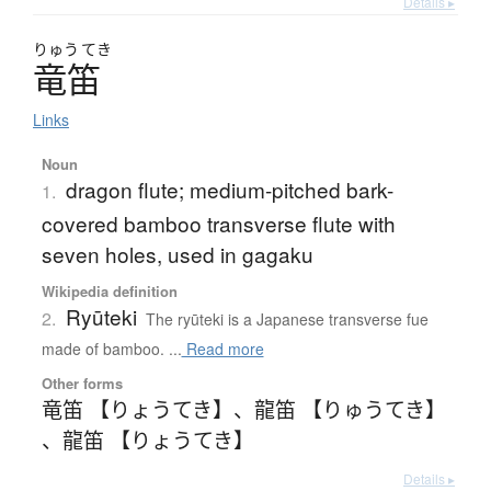
Details ▸
りゅう
てき
竜笛
Links
Noun
dragon flute; medium-pitched bark-
1.
covered bamboo transverse flute with
seven holes, used in gagaku
Wikipedia definition
Ryūteki
2.
The ryūteki is a Japanese transverse fue
made of bamboo. ...
Read more
Other forms
竜笛 【りょうてき】
、
龍笛 【りゅうてき】
、
龍笛 【りょうてき】
Details ▸