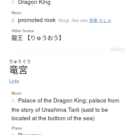
Dragon King
1.
Noun
promoted rook
2.
Shogi
,
See also
飛車 ひしゃ
Other forms
龍王 【りゅうおう】
Details ▸
りゅう
ぐう
竜宮
Links
Noun
Palace of the Dragon King; palace from
1.
the story of Urashima Tarō (said to be
located at the bottom of the sea)
Place
Ryuuguu