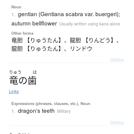
Noun
gentian (Gentiana scabra var. buergeri);
1.
autumn bellflower
Usually written using kana alone
Other forms
竜胆 【りゅうたん】
、
龍胆 【りんどう】
、
龍胆 【りゅうたん】
、
リンドウ
Details ▸
りゅう
は
竜
の
歯
Links
Expressions (phrases, clauses, etc.), Noun
dragon's teeth
1.
Military
Details ▸