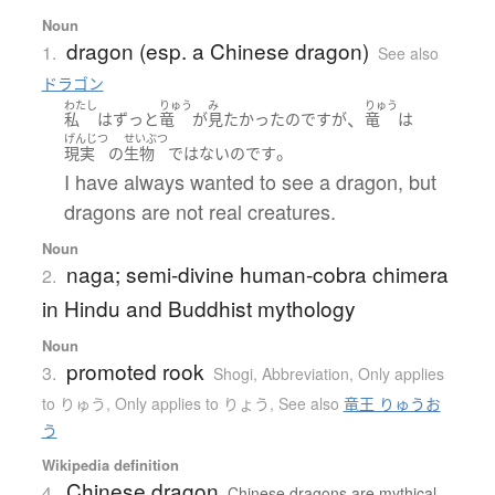
Noun
dragon (esp. a Chinese dragon)
1.
See also
ドラゴン
わたし
りゅう
み
りゅう
、
私
は
ずっと
竜
が
見
たかった
のです
が
竜
は
げんじつ
せいぶつ
。
現実
の
生物
ではない
のです
I have always wanted to see a dragon, but
dragons are not real creatures.
Noun
naga; semi-divine human-cobra chimera
2.
in Hindu and Buddhist mythology
Noun
promoted rook
3.
Shogi
,
Abbreviation
,
Only applies
to りゅう
,
Only applies to りょう
,
See also
竜王 りゅうお
う
Wikipedia definition
Chinese dragon
4.
Chinese dragons are mythical