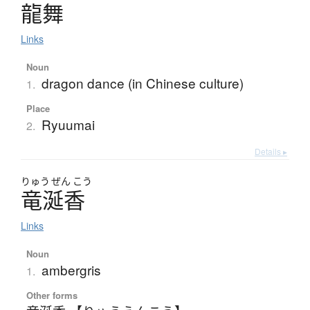
龍舞
Links
Noun
dragon dance (in Chinese culture)
1.
Place
Ryuumai
2.
Details ▸
りゅう
ぜん
こう
竜涎香
Links
Noun
ambergris
1.
Other forms