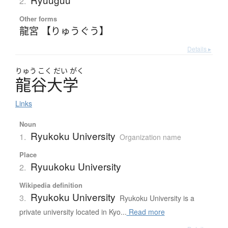
2.
Other forms
龍宮 【りゅうぐう】
Details ▸
りゅう
こく
だい
がく
龍谷大学
Links
Noun
Ryukoku University
1.
Organization name
Place
Ryuukoku University
2.
Wikipedia definition
Ryukoku University
3.
Ryukoku University is a
private university located in Kyo...
Read more