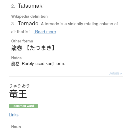
Tatsumaki
2.
Wikipedia definition
Tornado
3.
A tornado is a violently rotating column of
air that is i...
Read more
Other forms
龍巻 【たつまき】
Notes
龍巻: Rarely-used kanji form.
Details ▸
りゅう
おう
竜王
common word
Links
Noun