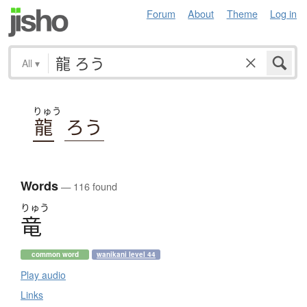
Forum
About
Theme
Log in
All
▾
りゅう
龍
ろう
Words
— 116 found
りゅう
竜
common word
wanikani level 44
Play audio
Links