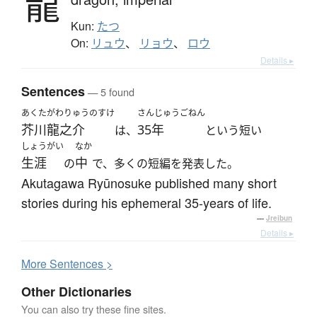
龍
Kun:
たつ
On:
リュウ
、
リョウ
、
ロウ
Details ▸
Sentences
— 5 found
あくたがわりゅうのすけ
さんじゅうごねん
芥川龍之介
35年
は、
という短い
しょうがい
なか
生涯
中
の
で、多くの短編を発表した。
Akutagawa Ryūnosuke published many short
stories during his ephemeral 35-years of life.
—
Jreibun
Details ▸
More
S
entences >
Other Dictionaries
You can also try these fine sites.