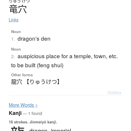
りゅう
けつ
竜穴
Links
Noun
dragon's den
1.
Noun
auspicious place for a temple, town, etc.
2.
to be built (feng shui)
Other forms
龍穴 【りゅうけつ】
Details ▸
More
W
ords >
Kanji
— 1 found
16 strokes.
Jinmeiyō kanji.
dragon,
imperial