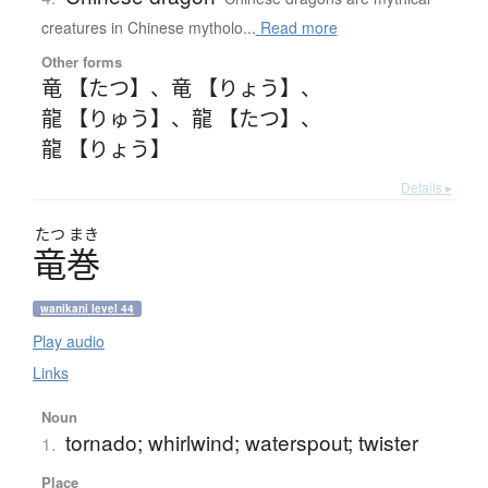
creatures in Chinese mytholo...
Read more
Other forms
竜 【たつ】
、
竜 【りょう】
、
龍 【りゅう】
、
龍 【たつ】
、
龍 【りょう】
Details ▸
たつ
まき
竜巻
wanikani level 44
Play audio
Links
Noun
tornado; whirlwind; waterspout; twister
1.
Place