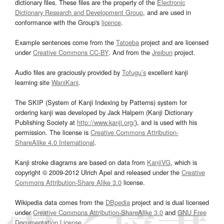
dictionary files. These files are the property of the
Electronic
Dictionary Research and Development Group
, and are used in
conformance with the Group's
licence
.
Example sentences come from the
Tatoeba
project and are licensed
under
Creative Commons CC-BY
. And from the
Jreibun
project.
Audio files are graciously provided by
Tofugu’s
excellent kanji
learning site
WaniKani
.
The SKIP (System of Kanji Indexing by Patterns) system for
ordering kanji was developed by Jack Halpern (Kanji Dictionary
Publishing Society at
http://www.kanji.org/
), and is used with his
permission. The license is
Creative Commons Attribution-
ShareAlike 4.0 International
.
Kanji stroke diagrams are based on data from
KanjiVG
, which is
copyright © 2009-2012 Ulrich Apel and released under the
Creative
Commons Attribution-Share Alike 3.0
license.
Wikipedia data comes from the
DBpedia
project and is dual licensed
under
Creative Commons Attribution-ShareAlike 3.0
and
GNU Free
Documentation License
.