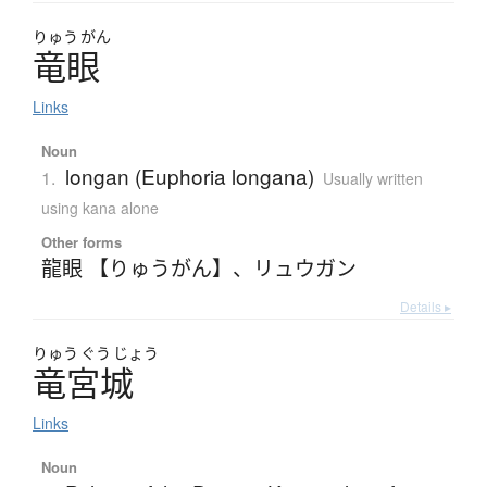
りゅう
がん
竜眼
Links
Noun
longan (Euphoria longana)
1.
Usually written
using kana alone
Other forms
龍眼 【りゅうがん】
、
リュウガン
Details ▸
りゅう
ぐう
じょう
竜宮城
Links
Noun