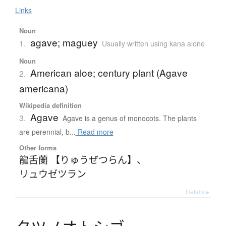
Links
Noun
agave; maguey
1.
Usually written using kana alone
Noun
American aloe; century plant (Agave
2.
americana)
Wikipedia definition
Agave
3.
Agave is a genus of monocots. The plants
are perennial, b...
Read more
Other forms
龍舌蘭 【りゅうぜつらん】
、
リュウゼツラン
Details ▸