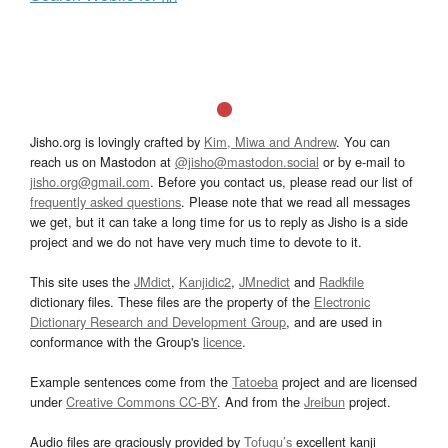
Jisho.org is lovingly crafted by
Kim, Miwa and Andrew
. You can
reach us on Mastodon at
@jisho@mastodon.social
or by e-mail to
jisho.org@gmail.com
. Before you contact us, please read our list of
frequently asked questions
. Please note that we read all messages
we get, but it can take a long time for us to reply as Jisho is a side
project and we do not have very much time to devote to it.
This site uses the
JMdict
,
Kanjidic2
,
JMnedict
and
Radkfile
dictionary files. These files are the property of the
Electronic
Dictionary Research and Development Group
, and are used in
conformance with the Group's
licence
.
Example sentences come from the
Tatoeba
project and are licensed
under
Creative Commons CC-BY
. And from the
Jreibun
project.
Audio files are graciously provided by
Tofugu’s
excellent kanji