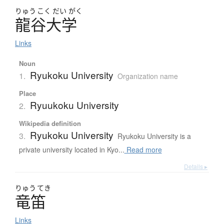
りゅう
こく
だい
がく
龍谷大学
Links
Noun
Ryukoku University
1.
Organization name
Place
Ryuukoku University
2.
Wikipedia definition
Ryukoku University
3.
Ryukoku University is a
private university located in Kyo...
Read more
Details ▸
りゅう
てき
竜笛
Links