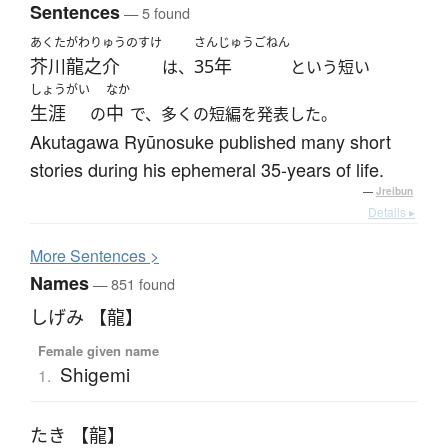
Sentences
— 5 found
あくたがわりゅうのすけ
さんじゅうごねん
芥川龍之介
35年
は、
という短い
しょうがい
なか
生涯
中
の
で、多くの短編を発表した。
Akutagawa Ryūnosuke published many short
stories during his ephemeral 35-years of life.
—
Jreibun
Details ▸
More
S
entences >
Names
— 851 found
しげみ 【龍】
Female given name
Shigemi
1.
たき 【龍】