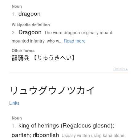
Noun
dragoon
1.
Wikipedia definition
Dragoon
2.
The word dragoon originally meant
mounted infantry, who w...
Read more
Other forms
龍騎兵 【りゅうきへい】
Details ▸
リ
ュ
ウ
グ
ウ
ノ
ツ
カ
イ
Links
Noun
king of herrings (Regalecus glesne);
1.
oarfish; ribbonfish
Usually written using kana alone