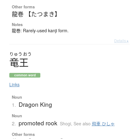
Other forms
龍巻 【たつまき】
Notes
龍巻: Rarely-used kanji form.
Details ▸
りゅう
おう
竜王
common word
Links
Noun
Dragon King
1.
Noun
promoted rook
2.
Shogi
,
See also
飛車 ひしゃ
Other forms