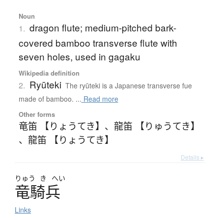
Noun
dragon flute; medium-pitched bark-
1.
covered bamboo transverse flute with
seven holes, used in gagaku
Wikipedia definition
Ryūteki
2.
The ryūteki is a Japanese transverse fue
made of bamboo. ...
Read more
Other forms
竜笛 【りょうてき】
、
龍笛 【りゅうてき】
、
龍笛 【りょうてき】
Details ▸
りゅう
き
へい
竜騎兵
Links