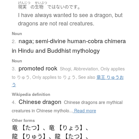
げんじつ
せいぶつ
。
現実
の
生物
ではない
のです
I have always wanted to see a dragon, but
dragons are not real creatures.
Noun
naga; semi-divine human-cobra chimera
2.
in Hindu and Buddhist mythology
Noun
promoted rook
3.
Shogi
,
Abbreviation
,
Only applies
to りゅう
,
Only applies to りょう
,
See also
竜王 りゅうお
う
Wikipedia definition
Chinese dragon
4.
Chinese dragons are mythical
creatures in Chinese mytholo...
Read more
Other forms
竜 【たつ】
、
竜 【りょう】
、
龍 【りゅう】
、
龍 【たつ】
、