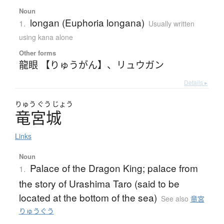
Noun
longan (Euphoria longana)
1.
Usually written
using kana alone
Other forms
龍眼 【りゅうがん】
、
リュウガン
Details ▸
りゅう
ぐう
じょう
竜宮城
Links
Noun
Palace of the Dragon King; palace from
1.
the story of Urashima Taro (said to be
located at the bottom of the sea)
See also
竜宮
りゅうぐう