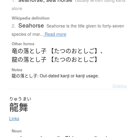
Usually written using kana
alone
Wikipedia definition
Seahorse
2.
Seahorse is the title given to forty-seven
species of mar...
Read more
Other forms
竜の落とし子 【たつのおとしご】
、
龍の落とし子 【たつのおとしご】
Notes
龍の落とし子: Out-dated kanji or kanji usage.
Details ▸
りゅう
まい
龍舞
Links
Noun