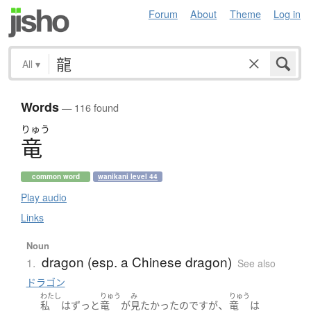
Forum
About
Theme
Log in
All
▾
Words
— 116 found
りゅう
竜
common word
wanikani level 44
Play audio
Links
Noun
dragon (esp. a Chinese dragon)
1.
See also
ドラゴン
わたし
りゅう
み
りゅう
、
私
は
ずっと
竜
が
見
たかった
のです
が
竜
は