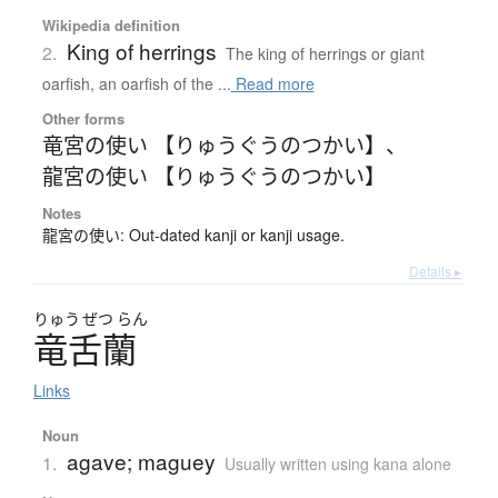
Wikipedia definition
King of herrings
2.
The king of herrings or giant
oarfish, an oarfish of the ...
Read more
Other forms
竜宮の使い 【りゅうぐうのつかい】
、
龍宮の使い 【りゅうぐうのつかい】
Notes
龍宮の使い: Out-dated kanji or kanji usage.
Details ▸
りゅう
ぜつ
らん
竜舌蘭
Links
Noun
agave; maguey
1.
Usually written using kana alone