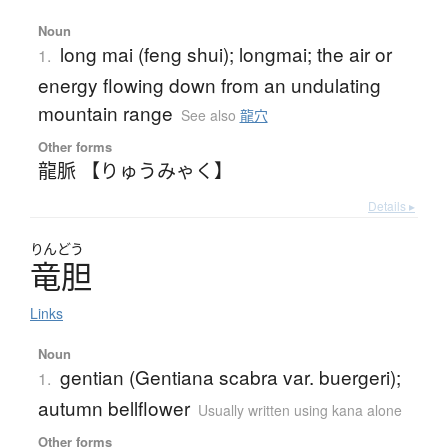
Noun
long mai (feng shui); longmai; the air or
1.
energy flowing down from an undulating
mountain range
See also
龍穴
Other forms
龍脈 【りゅうみゃく】
Details ▸
りんどう
竜胆
Links
Noun
gentian (Gentiana scabra var. buergeri);
1.
autumn bellflower
Usually written using kana alone
Other forms