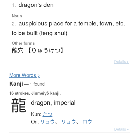
dragon's den
1.
Noun
auspicious place for a temple, town, etc.
2.
to be built (feng shui)
Other forms
龍穴 【りゅうけつ】
Details ▸
More
W
ords >
Kanji
— 1 found
16 strokes.
Jinmeiyō kanji.
龍
dragon,
imperial
Kun:
たつ
On:
リュウ
、
リョウ
、
ロウ
Details ▸