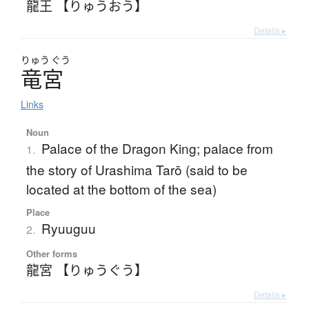
龍王 【りゅうおう】
Details ▸
りゅう
ぐう
竜宮
Links
Noun
Palace of the Dragon King; palace from
1.
the story of Urashima Tarō (said to be
located at the bottom of the sea)
Place
Ryuuguu
2.
Other forms
龍宮 【りゅうぐう】
Details ▸