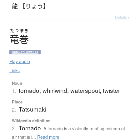
龍 【りょう】
Details ▸
たつ
まき
竜巻
wanikani level 44
Play audio
Links
Noun
tornado; whirlwind; waterspout; twister
1.
Place
Tatsumaki
2.
Wikipedia definition
Tornado
3.
A tornado is a violently rotating column of
air that is i...
Read more