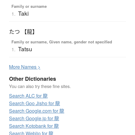
Family or surname
Taki
1.
たつ 【龍】
Family or surname, Given name, gender not specified
Tatsu
1.
More
N
ames >
Other Dictionaries
You can also try these fine sites.
Search ALC for 龍
Search Goo Jisho for 龍
Search Google.com for 龍
Search Google.jp for 龍
Search Kotobank for 龍
Search Weblio for 龍