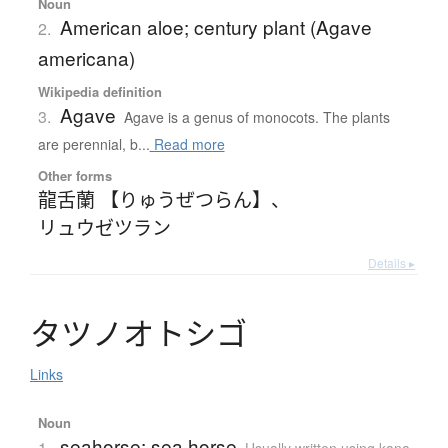
Noun
American aloe; century plant (Agave
2.
americana)
Wikipedia definition
Agave
3.
Agave is a genus of monocots. The plants
are perennial, b...
Read more
Other forms
龍舌蘭 【りゅうぜつらん】
、
リュウゼツラン
Details ▸
タ
ツ
ノ
オ
ト
シ
ゴ
Links
Noun
seahorse; sea horse
1.