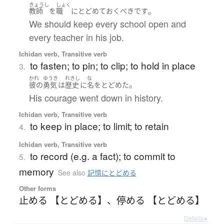
きょうし
しょく
。
教師
を
職
に
とどめて
おく
べき
です
We should keep every school open and
every teacher in his job.
Ichidan verb, Transitive verb
to fasten; to pin; to clip; to hold in place
3.
かれ
ゆうき
れきし
な
。
彼の
勇気
は
歴史
に
名
を
とどめた
His courage went down in history.
Ichidan verb, Transitive verb
to keep in place; to limit; to retain
4.
Ichidan verb, Transitive verb
to record (e.g. a fact); to commit to
5.
memory
See also
記憶にとどめる
Other forms
止める 【とどめる】
、
停める 【とどめる】
Details ▸