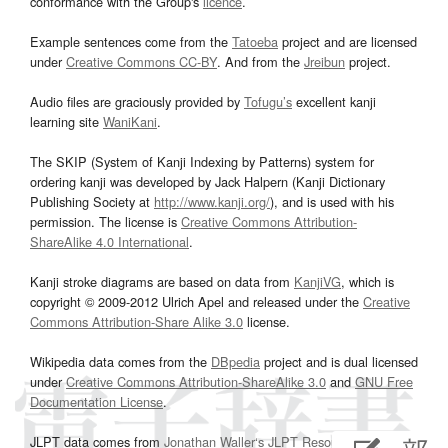
conformance with the Group's
licence
.
Example sentences come from the
Tatoeba
project and are licensed
under
Creative Commons CC-BY
. And from the
Jreibun
project.
Audio files are graciously provided by
Tofugu’s
excellent kanji
learning site
WaniKani
.
The SKIP (System of Kanji Indexing by Patterns) system for
ordering kanji was developed by Jack Halpern (Kanji Dictionary
Publishing Society at
http://www.kanji.org/
), and is used with his
permission. The license is
Creative Commons Attribution-
ShareAlike 4.0 International
.
Kanji stroke diagrams are based on data from
KanjiVG
, which is
copyright © 2009-2012 Ulrich Apel and released under the
Creative
Commons Attribution-Share Alike 3.0
license.
Wikipedia data comes from the
DBpedia
project and is dual licensed
under
Creative Commons Attribution-ShareAlike 3.0
and
GNU Free
Documentation License
.
JLPT data comes from
Jonathan Waller‘s
JLPT Resources
page.