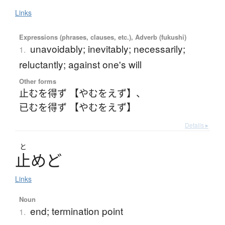
Links
Expressions (phrases, clauses, etc.), Adverb (fukushi)
unavoidably; inevitably; necessarily;
1.
reluctantly; against one's will
Other forms
止むを得ず 【やむをえず】
、
已むを得ず 【やむをえず】
Details ▸
と
止
め
ど
Links
Noun
end; termination point
1.