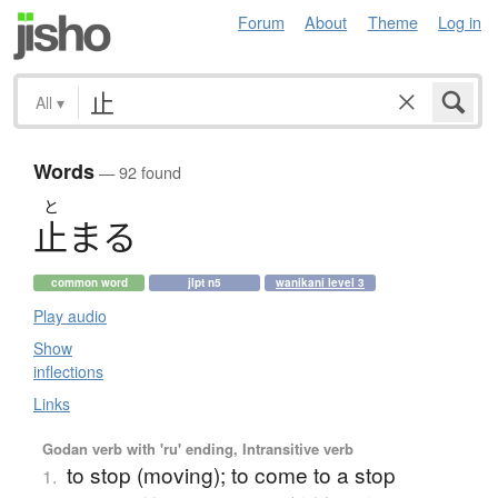
Forum
About
Theme
Log in
All
▾
Words
— 92 found
と
止
ま
る
common word
jlpt n5
wanikani level 3
Play audio
Show
inflections
Links
Godan verb with 'ru' ending, Intransitive verb
to stop (moving); to come to a stop
1.