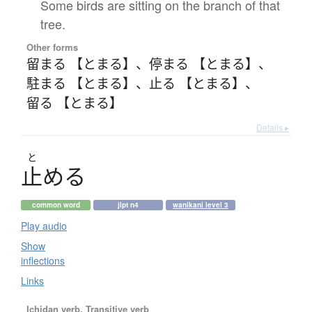
Some birds are sitting on the branch of that
tree.
Other forms
留まる 【とまる】
、
停まる 【とまる】
、
駐まる 【とまる】
、
止る 【とまる】
、
留る 【とまる】
Details ▸
と
止
め
る
common word
jlpt n4
wanikani level 3
Play audio
Show
inflections
Links
Ichidan verb, Transitive verb