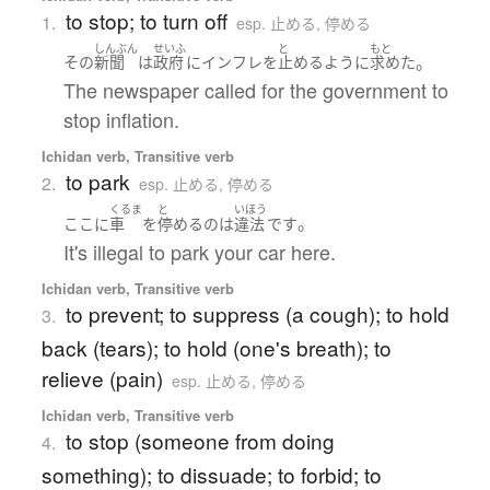
to stop; to turn off
1.
esp. 止める, 停める
しんぶん
せいふ
と
もと
。
その
新聞
は
政府
に
インフレ
を
止める
ように
求めた
The newspaper called for the government to
stop inflation.
Ichidan verb, Transitive verb
to park
2.
esp. 止める, 停める
くるま
と
いほう
。
ここ
に
車
を
停める
の
は
違法
です
It's illegal to park your car here.
Ichidan verb, Transitive verb
to prevent; to suppress (a cough); to hold
3.
back (tears); to hold (one's breath); to
relieve (pain)
esp. 止める, 停める
Ichidan verb, Transitive verb
to stop (someone from doing
4.
something); to dissuade; to forbid; to