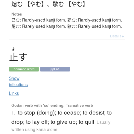
熄む 【やむ】
、
歇む 【やむ】
Notes
已む: Rarely-used kanji form. 罷む: Rarely-used kanji form.
熄む: Rarely-used kanji form. 歇む: Rarely-used kanji form.
Details ▸
よ
止
す
common word
jlpt n3
Show
inflections
Links
Godan verb with 'su' ending, Transitive verb
to stop (doing); to cease; to desist; to
1.
drop; to lay off; to give up; to quit
Usually
written using kana alone