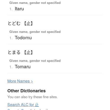
Given name, gender not specified
Itaru
1.
とどむ 【止】
Given name, gender not specified
Todomu
1.
とまる 【止】
Given name, gender not specified
Tomaru
1.
More
N
ames >
Other Dictionaries
You can also try these fine sites.
Search ALC for 止