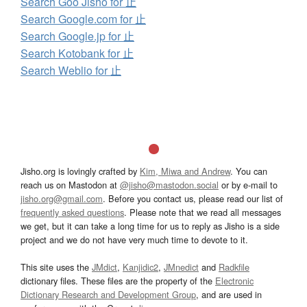
Search Goo Jisho for 止
Search Google.com for 止
Search Google.jp for 止
Search Kotobank for 止
Search Weblio for 止
Jisho.org is lovingly crafted by
Kim, Miwa and Andrew
. You can
reach us on Mastodon at
@jisho@mastodon.social
or by e-mail to
jisho.org@gmail.com
. Before you contact us, please read our list of
frequently asked questions
. Please note that we read all messages
we get, but it can take a long time for us to reply as Jisho is a side
project and we do not have very much time to devote to it.
This site uses the
JMdict
,
Kanjidic2
,
JMnedict
and
Radkfile
dictionary files. These files are the property of the
Electronic
Dictionary Research and Development Group
, and are used in