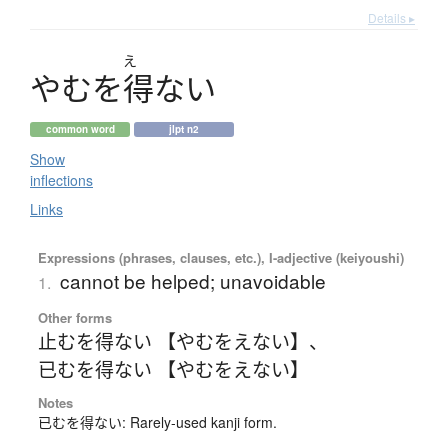
Details ▸
え
や
む
を
得
な
い
common word
jlpt n2
Show
inflections
Links
Expressions (phrases, clauses, etc.), I-adjective (keiyoushi)
cannot be helped; unavoidable
1.
Other forms
止むを得ない 【やむをえない】
、
已むを得ない 【やむをえない】
Notes
已むを得ない: Rarely-used kanji form.