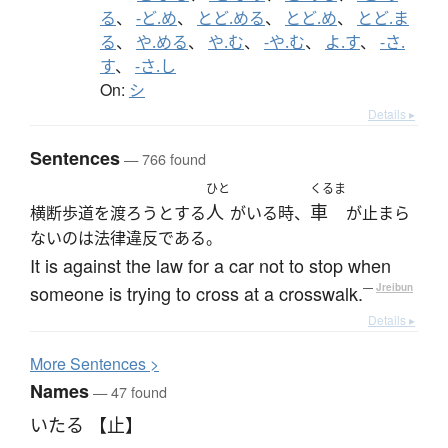
る
、
-ど.め
、
とど.める
、
とど.め
、
とど.ま
る
、
や.める
、
や.む
、
-や.む
、
よ.す
、
-さ.
す
、
-さ.し
On:
シ
Details ▸
Sentences
— 766 found
ひと
くるま
人
車
横断歩道を渡ろうとする
がいる時、
が止まら
ないのは法律違反である。
It is against the law for a car not to stop when
someone is trying to cross at a crosswalk.
—
Jreibun
Details ▸
More
S
entences >
Names
— 47 found
いたる 【止】