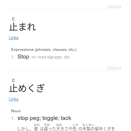
Details ▸
と
止
ま
れ
Links
Expressions (phrases, clauses, etc.)
Stop
1.
on road signage, etc.
Details ▸
と
止
め
く
ぎ
Links
Noun
stop peg; toggle; tack
1.
かれ
ちが
おお
いろ
もくせい
、
しかし
彼
は
違った
大き
さ
や
色
の
木製の
留めくぎ
を