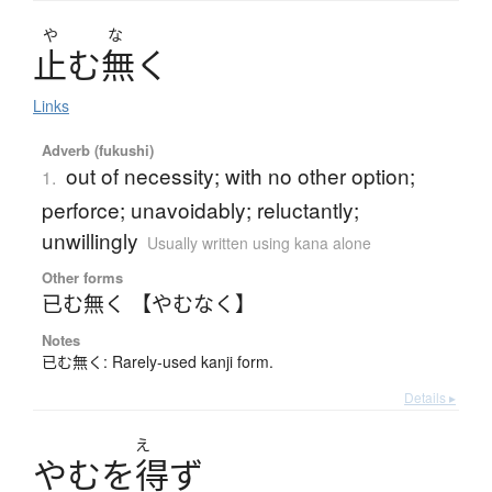
や
な
止
む
無
く
Links
Adverb (fukushi)
out of necessity; with no other option;
1.
perforce; unavoidably; reluctantly;
unwillingly
Usually written using kana alone
Other forms
已む無く 【やむなく】
Notes
已む無く: Rarely-used kanji form.
Details ▸
え
や
む
を
得
ず