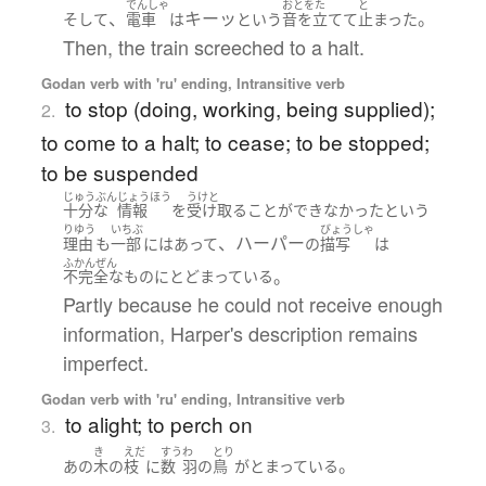
でんしゃ
おとをた
と
、
キーッ
。
そして
電車
は
という
音を立てて
止まった
Then, the train screeched to a halt.
Godan verb with 'ru' ending, Intransitive verb
to stop (doing, working, being supplied);
2.
to come to a halt; to cease; to be stopped;
to be suspended
じゅうぶん
じょうほう
うけと
十分な
情報
を
受け取る
ことができなかった
という
りゆう
いちぶ
びょうしゃ
、ハーパー
理由
も
一部
には
あって
の
描写
は
ふかんぜん
。
不完全な
もの
に
とどまっている
Partly because he could not receive enough
information, Harper's description remains
imperfect.
Godan verb with 'ru' ending, Intransitive verb
to alight; to perch on
3.
き
えだ
すう
わ
とり
。
あの
木
の
枝
に
数
羽
の
鳥
が
とまっている