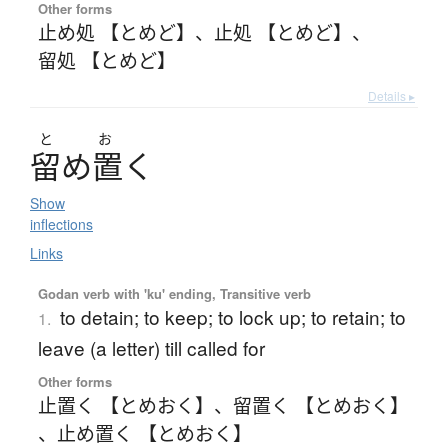
Other forms
止め処 【とめど】
、
止処 【とめど】
、
留処 【とめど】
Details ▸
と
お
留
め
置
く
Show
inflections
Links
Godan verb with 'ku' ending, Transitive verb
to detain; to keep; to lock up; to retain; to
1.
leave (a letter) till called for
Other forms
止置く 【とめおく】
、
留置く 【とめおく】
、
止め置く 【とめおく】