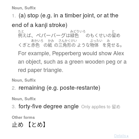
Noun, Suffix
(a) stop (e.g. in a timber joint, or at the
1.
end of a kanji stroke)
たと
みどりいろ
と
、ペパーバーグ
例えば
は
緑色
の
もくせいの
留め
あかいろ
かみ
さんかくけい
ぶったい
み
。
くぎ
と
赤色
の
紙
の
三角形の
ような
物体
を
見せる
For example, Pepperberg would show Alex
an object, such as a green wooden peg or a
red paper triangle.
Noun, Suffix
remaining (e.g. poste-restante)
2.
Noun, Suffix
forty-five degree angle
3.
Only applies to 留め
Other forms
止め 【とめ】
Details ▸