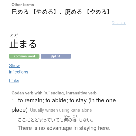
Other forms
已める 【やめる】
、
廃める 【やめる】
Details ▸
とど
止
ま
る
common word
jlpt n2
Show
inflections
Links
Godan verb with 'ru' ending, Intransitive verb
to remain; to abide; to stay (in the one
1.
place)
Usually written using kana alone
なん
とく
。
ここ
に
とどまっていて
も
何の
得
も
ない
There is no advantage in staying here.