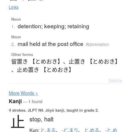
Links
Noun
detention; keeping; retaining
1.
Noun
mail held at the post office
2.
Abbreviation
Other forms
留置き 【とめおき】
、
止置き 【とめおき】
、
止め置き 【とめおき】
Details ▸
More
W
ords >
Kanji
— 1 found
4 strokes.
JLPT N4. Jōyō kanji, taught in grade 2.
止
stop,
halt
Kun:
と.まる
、
-ど.まり
、
と.める
、
-と.め