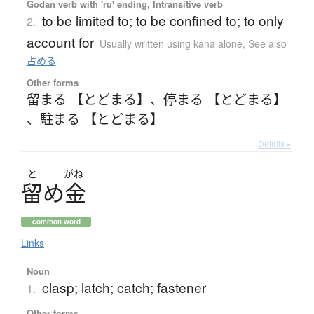
Godan verb with 'ru' ending, Intransitive verb
to be limited to; to be confined to; to only
2.
account for
Usually written using kana alone
,
See also
占める
Other forms
留まる 【とどまる】
、
停まる 【とどまる】
、
駐まる 【とどまる】
Details ▸
と
がね
留
め
金
common word
Links
Noun
clasp; latch; catch; fastener
1.
Other forms