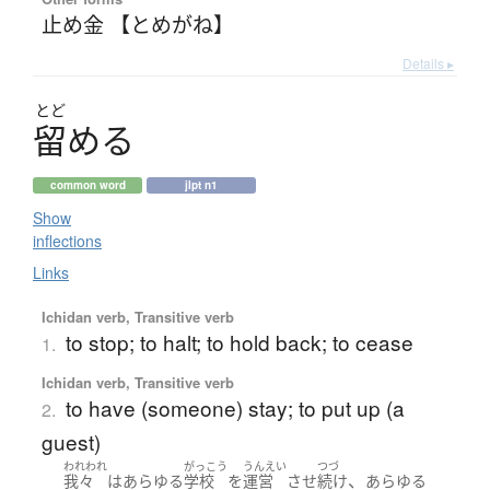
止め金 【とめがね】
Details ▸
とど
留
め
る
common word
jlpt n1
Show
inflections
Links
Ichidan verb, Transitive verb
to stop; to halt; to hold back; to cease
1.
Ichidan verb, Transitive verb
to have (someone) stay; to put up (a
2.
guest)
われわれ
がっこう
うんえい
つづ
、
我々
は
あらゆる
学校
を
運営
させ
続け
あらゆる