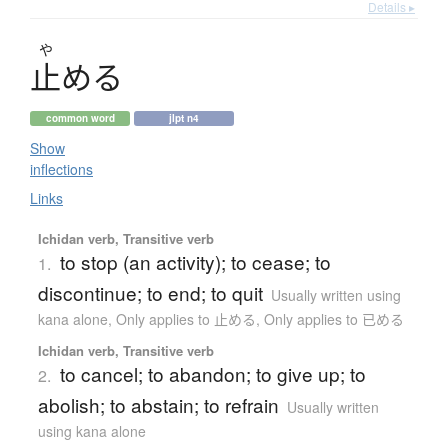
Details ▸
や
止
め
る
common word
jlpt n4
Show
inflections
Links
Ichidan verb, Transitive verb
to stop (an activity); to cease; to
1.
discontinue; to end; to quit
Usually written using
kana alone
,
Only applies to 止める
,
Only applies to 已める
Ichidan verb, Transitive verb
to cancel; to abandon; to give up; to
2.
abolish; to abstain; to refrain
Usually written
using kana alone