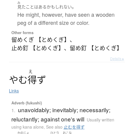
み
。
見た
こと
は
ある
かもしれない
He might, however, have seen a wooden
peg of a different size or color.
Other forms
留めくぎ 【とめくぎ】
、
止め釘 【とめくぎ】
、
留め釘 【とめくぎ】
Details ▸
え
や
む
得
ず
Links
Adverb (fukushi)
unavoidably; inevitably; necessarily;
1.
reluctantly; against one's will
Usually written
using kana alone
,
See also
止むを得ず
かのじょ
ひとり
おこな