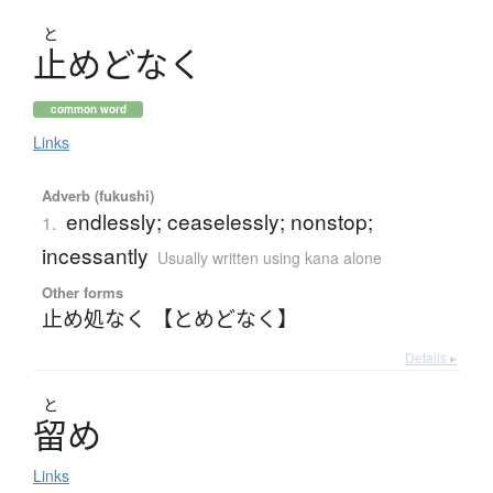
と
止
め
ど
な
く
common word
Links
Adverb (fukushi)
endlessly; ceaselessly; nonstop;
1.
incessantly
Usually written using kana alone
Other forms
止め処なく 【とめどなく】
Details ▸
と
留
め
Links