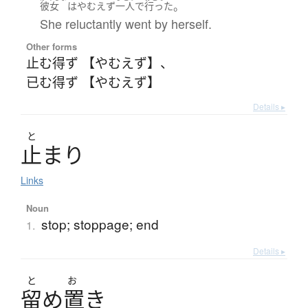
。
彼女
は
やむえず
一人で
行った
She reluctantly went by herself.
Other forms
止む得ず 【やむえず】
、
已む得ず 【やむえず】
Details ▸
と
止
ま
り
Links
Noun
stop; stoppage; end
1.
Details ▸
と
お
留
め
置
き