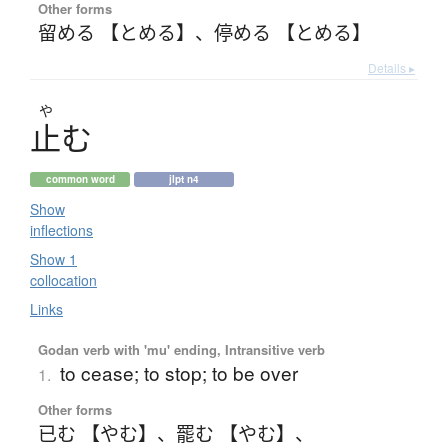
Other forms
留める 【とめる】
、
停める 【とめる】
Details ▸
や
止
む
common word
jlpt n4
Show
inflections
Show 1
collocation
Links
Godan verb with 'mu' ending, Intransitive verb
to cease; to stop; to be over
1.
Other forms
已む 【やむ】
、
罷む 【やむ】
、