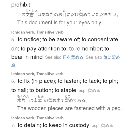
prohibit
ぶんしょ
め
と
。
この
文書
は
あなた
の
お
目
に
だけ
留めて
いただき
たい
This document is for your eyes only.
Ichidan verb, Transitive verb
to notice; to be aware of; to concentrate
5.
on; to pay attention to; to remember; to
bear in mind
See also
目を留める
,
See also
気に留め
る
Ichidan verb, Transitive verb
to fix (in place); to fasten; to tack; to pin;
6.
to nail; to button; to staple
esp. 留める
もくへん
ほん
とめ
１
。
木片
は
本
の
留め木
で
留めてある
The wooden pieces are fastened with a peg.
Ichidan verb, Transitive verb
to detain; to keep in custody
7.
esp. 留める