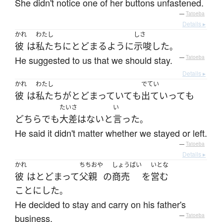
She didn't notice one of her buttons unfastened.
—
Tatoeba
Details ▸
かれ
わたし
しさ
彼
は
私たち
に
とどまる
ように
示唆
した
。
He suggested to us that we should stay.
—
Tatoeba
Details ▸
かれ
わたし
でてい
彼
は
私たち
が
とどまっていて
も
出ていって
も
たいさ
い
どちら
でも
大差
は
ない
と
言った
。
He said it didn't matter whether we stayed or left.
—
Tatoeba
Details ▸
かれ
ちちおや
しょうばい
いとな
彼
は
とどまって
父親
の
商売
を
営む
ことにした
。
He decided to stay and carry on his father's
business.
—
Tatoeba