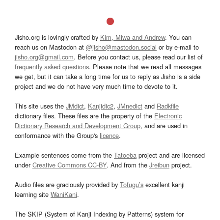
Jisho.org is lovingly crafted by
Kim, Miwa and Andrew
. You can
reach us on Mastodon at
@jisho@mastodon.social
or by e-mail to
jisho.org@gmail.com
. Before you contact us, please read our list of
frequently asked questions
. Please note that we read all messages
we get, but it can take a long time for us to reply as Jisho is a side
project and we do not have very much time to devote to it.
This site uses the
JMdict
,
Kanjidic2
,
JMnedict
and
Radkfile
dictionary files. These files are the property of the
Electronic
Dictionary Research and Development Group
, and are used in
conformance with the Group's
licence
.
Example sentences come from the
Tatoeba
project and are licensed
under
Creative Commons CC-BY
. And from the
Jreibun
project.
Audio files are graciously provided by
Tofugu’s
excellent kanji
learning site
WaniKani
.
The SKIP (System of Kanji Indexing by Patterns) system for