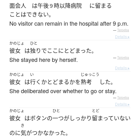
面会人
は
午後
時
以降
病院
に
留まる
９
ことはできない
。
No visitor can remain in the hospital after 9 p.m.
—
Tatoeba
Details ▸
かのじょ
ひと
彼女
は
独りで
ここ
に
とどまった
。
She stayed here by herself.
—
Tatoeba
Details ▸
かのじょ
い
じゅっこう
彼女
は
行く
か
とどまる
か
を
熟考
した
。
She deliberated over whether to go or stay.
—
Tatoeba
Details ▸
かのじょ
ひと
とど
彼女
は
ボタン
の
一つ
が
しっかり
留まっていない
き
のに
気がつかなかった
。