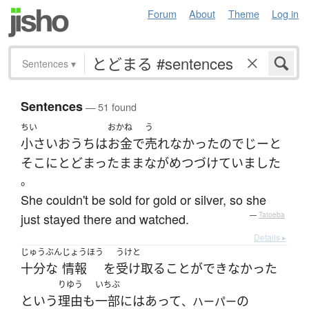
Forum
About
Theme
Log in
Sentences
▾
Sentences
— 51 found
ちい
おかね
う
小さい
おうち
は
お金
で
売れなかった
ので
じーと
そこ
に
とどまった
まま
ながめ
つづけていました
。
She couldn't be sold for gold or silver, so she
just stayed there and watched.
—
Tatoeba
Details ▸
じゅうぶん
じょうほう
うけと
十分な
情報
を
受け取る
ことができなかった
りゆう
いちぶ
という
理由
も
一部
には
あって
の
、ハーパー