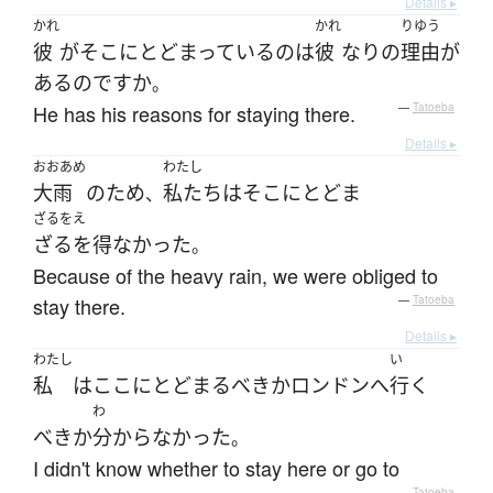
Details ▸
かれ
かれ
りゆう
彼
が
そこ
に
とどまっている
の
は
彼
なりの
理由
が
ある
のです
か
。
He has his reasons for staying there.
—
Tatoeba
Details ▸
おおあめ
わたし
大雨
の
ため
私たち
は
そこ
に
とどま
、
ざるをえ
ざるを得なかった
。
Because of the heavy rain, we were obliged to
stay there.
—
Tatoeba
Details ▸
わたし
い
私
は
ここ
に
とどまる
べき
か
ロンドン
へ
行く
わ
べき
か
分からなかった
。
I didn't know whether to stay here or go to
—
Tatoeba