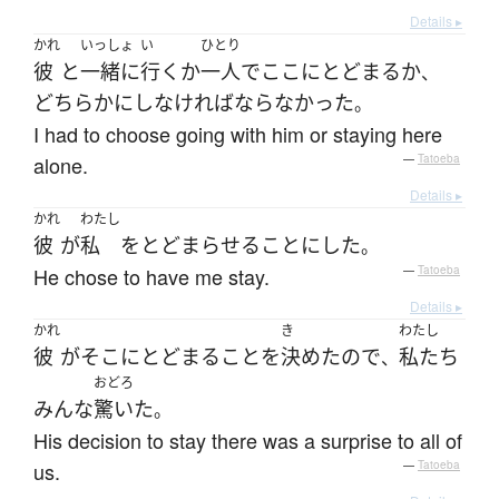
Details ▸
かれ
いっしょ
い
ひとり
彼
と
一緒に
行く
か
一人で
ここ
に
とどまる
か
、
どちらか
に
し
なければならなかった
。
I had to choose going with him or staying here
alone.
—
Tatoeba
Details ▸
かれ
わたし
彼
が
私
を
とどまらせる
ことにした
。
He chose to have me stay.
—
Tatoeba
Details ▸
かれ
き
わたし
彼
が
そこ
に
とどまる
こと
を
決めた
ので
私たち
、
おどろ
みんな
驚いた
。
His decision to stay there was a surprise to all of
us.
—
Tatoeba