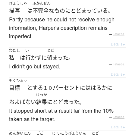
びょうしゃ
ふかんぜん
描写
は
不完全な
もの
に
とどまっている
。
Partly because he could not receive enough
information, Harper's description remains
imperfect.
—
Tatoeba
Details ▸
わたし
い
とど
私
は
行かず
に
留まった
。
I didn't go but stayed.
—
Tatoeba
Details ▸
もくひょう
目標
とする
パーセント
には
はるかに
１０
けっか
およばない
結果
に
とどまった
。
It stopped short at a result far from the 10%
taken as the target.
—
Tatoeba
Details ▸
めんかいにん
ごご
じ
いこう
びょういん
とど