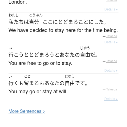
London.
Details ▸
わたし
とうぶん
私たち
は
当分
ここ
に
とどまる
ことにした
。
We have decided to stay here for the time being.
—
Tatoeba
Details ▸
い
じゆう
行こう
と
とどまろう
と
あなた
の
自由
だ
。
You are free to go or to stay.
—
Tatoeba
Details ▸
い
とど
じゆう
行く
も
留まる
も
あなた
の
自由
です
。
You may go or stay at will.
—
Tatoeba
Details ▸
More
S
entences >