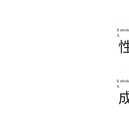
8 strok
5.
6 strok
4.