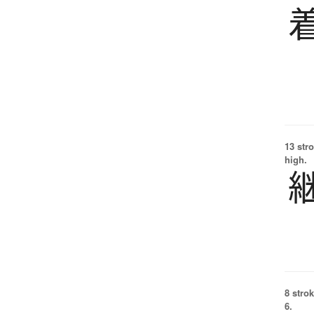
13 str
high.
8 strok
6.