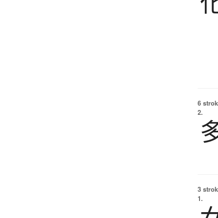
6 strok
2.
3 strok
1.