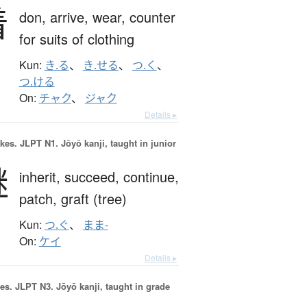
着
don,
arrive,
wear,
counter
for suits of clothing
Kun:
き.る
、
き.せる
、
つ.く
、
つ.ける
On:
チャク
、
ジャク
Details ▸
okes.
JLPT N1. Jōyō kanji, taught in junior
継
inherit,
succeed,
continue,
patch,
graft (tree)
Kun:
つ.ぐ
、
まま-
On:
ケイ
Details ▸
es.
JLPT N3. Jōyō kanji, taught in grade