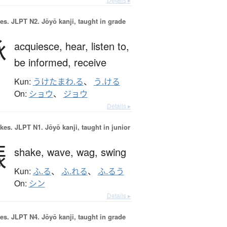
es.
JLPT N2. Jōyō kanji, taught in grade
承
acquiesce,
hear,
listen to,
be informed,
receive
Kun:
うけたまわ.る
、
う.ける
On:
ショウ
、
ジョウ
Details ▸
okes.
JLPT N1. Jōyō kanji, taught in junior
振
shake,
wave,
wag,
swing
Kun:
ふ.る
、
ふ.れる
、
ふ.るう
On:
シン
Details ▸
es.
JLPT N4. Jōyō kanji, taught in grade