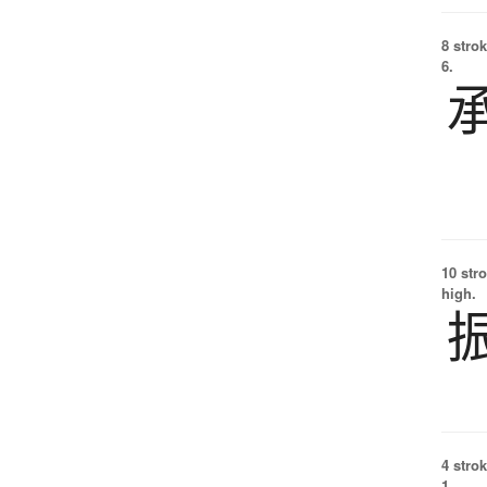
8 strok
6.
10 str
high.
4 strok
1.