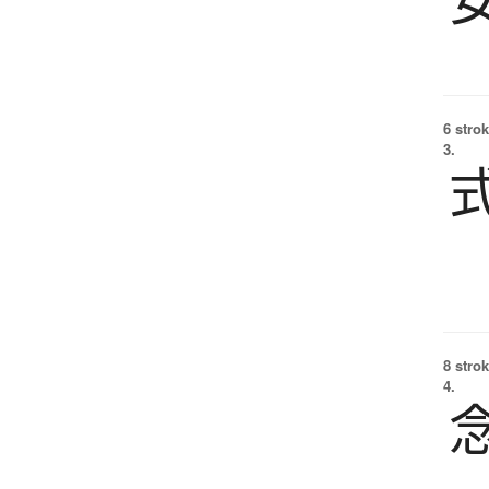
6 strok
3.
8 strok
4.