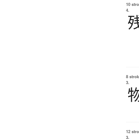
10 str
4.
8 strok
3.
12 str
3.