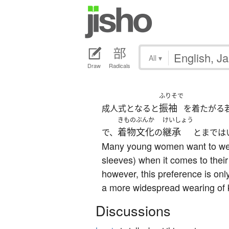
All
▾
Draw
Radicals
ふりそで
振袖
成人式となると
を着たがる
きものぶんか
けいしょう
着物文化
継承
で、
の
とまでは
Many young women want to wear 
sleeves) when it comes to thei
however, this preference is onl
a more widespread wearing of
Discussions