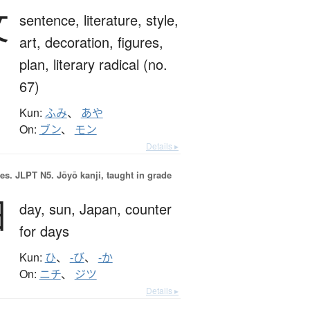
文
sentence,
literature,
style,
art,
decoration,
figures,
plan,
literary radical (no.
67)
Kun:
ふみ
、
あや
On:
ブン
、
モン
Details ▸
es.
JLPT N5. Jōyō kanji, taught in grade
日
day,
sun,
Japan,
counter
for days
Kun:
ひ
、
-び
、
-か
On:
ニチ
、
ジツ
Details ▸