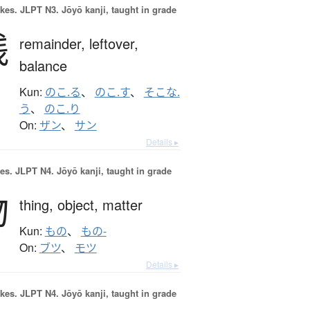
okes.
JLPT N3. Jōyō kanji, taught in grade
残
remainder,
leftover,
balance
Kun:
のこ.る
、
のこ.す
、
そこな.
う
、
のこ.り
On:
ザン
、
サン
Details ▸
es.
JLPT N4. Jōyō kanji, taught in grade
物
thing,
object,
matter
Kun:
もの
、
もの-
On:
ブツ
、
モツ
Details ▸
okes.
JLPT N4. Jōyō kanji, taught in grade