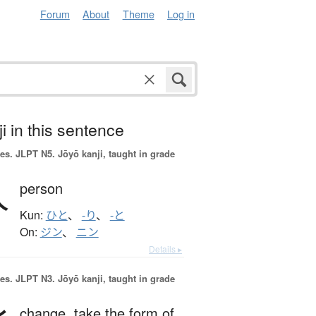
Forum
About
Theme
Log in
i in this sentence
es.
JLPT N5. Jōyō kanji, taught in grade
人
person
Kun:
ひと
、
-り
、
-と
On:
ジン
、
ニン
Details ▸
es.
JLPT N3. Jōyō kanji, taught in grade
change,
take the form of,