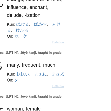
化
influence,
enchant,
delude,
-ization
Kun:
ば.ける
、
ば.かす
、
ふ.け
る
、
け.する
On:
カ
、
ケ
Details ▸
es.
JLPT N4. Jōyō kanji, taught in grade
多
many,
frequent,
much
Kun:
おお.い
、
まさ.に
、
まさ.る
On:
タ
Details ▸
es.
JLPT N5. Jōyō kanji, taught in grade
女
woman,
female