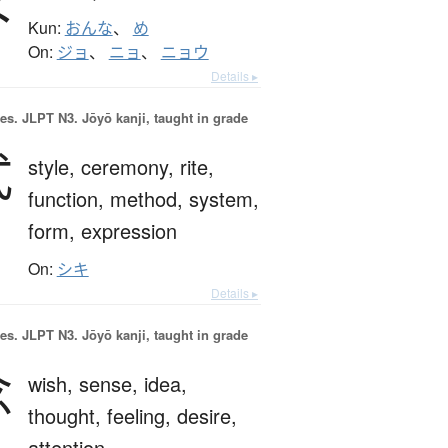
Kun:
おんな
、
め
On:
ジョ
、
ニョ
、
ニョウ
Details ▸
es.
JLPT N3. Jōyō kanji, taught in grade
式
style,
ceremony,
rite,
function,
method,
system,
form,
expression
On:
シキ
Details ▸
es.
JLPT N3. Jōyō kanji, taught in grade
念
wish,
sense,
idea,
thought,
feeling,
desire,
attention