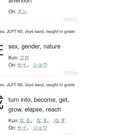
On:
ネン
Details ▸
es.
JLPT N3. Jōyō kanji, taught in grade
性
sex,
gender,
nature
Kun:
さが
On:
セイ
、
ショウ
Details ▸
es.
JLPT N3. Jōyō kanji, taught in grade
成
turn into,
become,
get,
grow,
elapse,
reach
Kun:
な.る
、
な.す
、
-な.す
On:
セイ
、
ジョウ
Details ▸