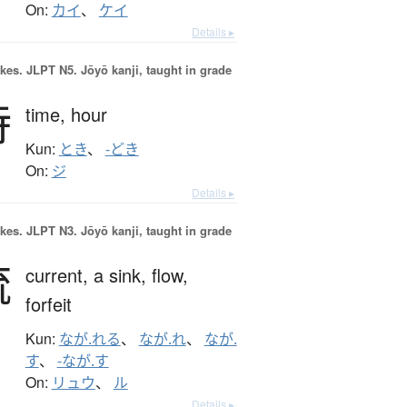
On:
カイ
、
ケイ
Details ▸
okes.
JLPT N5. Jōyō kanji, taught in grade
時
time,
hour
Kun:
とき
、
-どき
On:
ジ
Details ▸
okes.
JLPT N3. Jōyō kanji, taught in grade
流
current,
a sink,
flow,
forfeit
Kun:
なが.れる
、
なが.れ
、
なが.
す
、
-なが.す
On:
リュウ
、
ル
Details ▸