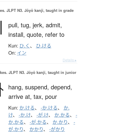
es.
JLPT N3. Jōyō kanji, taught in grade
引
pull,
tug,
jerk,
admit,
install,
quote,
refer to
Kun:
ひ.く
、
ひ.ける
On:
イン
Details ▸
okes.
JLPT N3. Jōyō kanji, taught in junior
掛
hang,
suspend,
depend,
arrive at,
tax,
pour
Kun:
か.ける
、
-か.ける
、
か.
け
、
-か.け
、
-が.け
、
か.かる
、
-
か.かる
、
-が.かる
、
か.かり
、
-
が.かり
、
かかり
、
-がかり