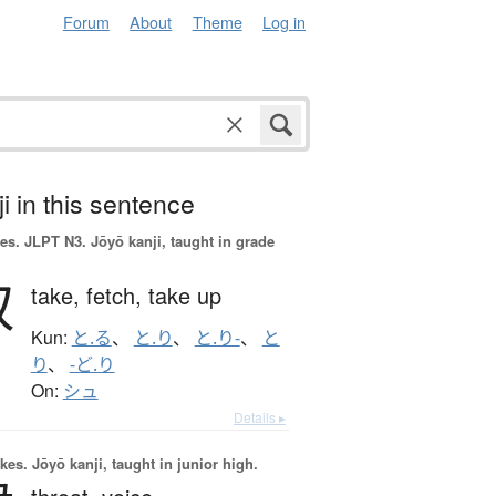
Forum
About
Theme
Log in
i in this sentence
es.
JLPT N3. Jōyō kanji, taught in grade
取
take,
fetch,
take up
Kun:
と.る
、
と.り
、
と.り-
、
と
り
、
-ど.り
On:
シュ
Details ▸
okes.
Jōyō kanji, taught in junior high.