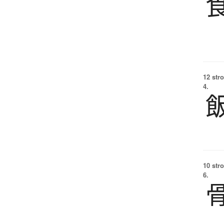
12 str
4.
10 str
6.