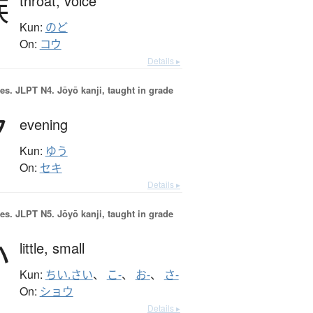
喉
throat,
voice
Kun:
のど
On:
コウ
Details ▸
es.
JLPT N4. Jōyō kanji, taught in grade
夕
evening
Kun:
ゆう
On:
セキ
Details ▸
es.
JLPT N5. Jōyō kanji, taught in grade
小
little,
small
Kun:
ちい.さい
、
こ-
、
お-
、
さ-
On:
ショウ
Details ▸