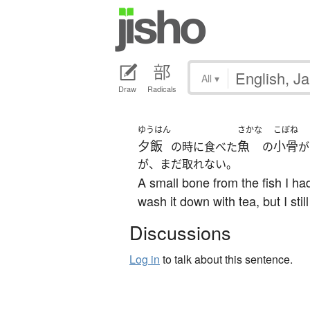
All
▾
Draw
Radicals
ゆうはん
さかな
こぼね
夕飯
魚
小骨
の時に食べた
の
が
が、まだ取れない。
A small bone from the fish I had 
wash it down with tea, but I still
Discussions
Log in
to talk about this sentence.