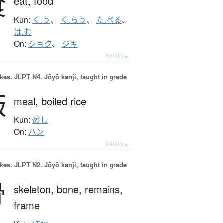
食
eat,
food
Kun:
く.う
、
く.らう
、
た.べる
、
は.む
On:
ショク
、
ジキ
Details ▸
okes.
JLPT N4. Jōyō kanji, taught in grade
飯
meal,
boiled rice
Kun:
めし
On:
ハン
Details ▸
okes.
JLPT N2. Jōyō kanji, taught in grade
骨
skeleton,
bone,
remains,
frame