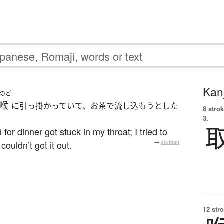
Kanj
のど
喉
に引っ掛かっていて、お茶で流し込もうとした
8 strok
3.
for dinner got stuck in my throat; I tried to
 couldn’t get it out.
—
Jreibun
12 str