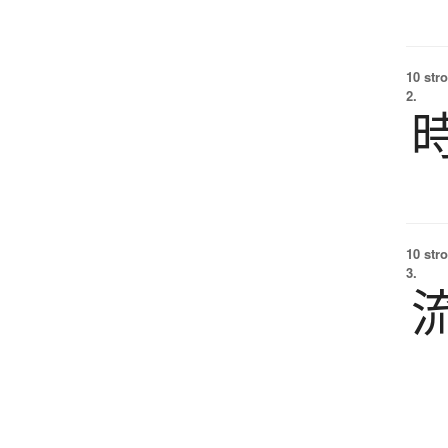
10 str
2.
10 str
3.