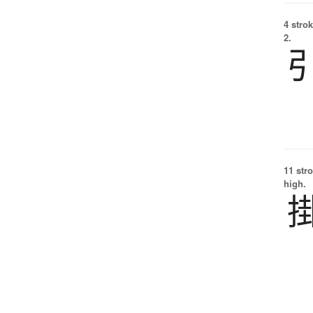
4 strok
2.
11 str
high.