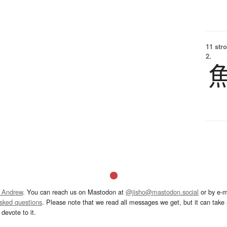
11 str
2.
 Andrew
. You can reach us on Mastodon at
@jisho@mastodon.social
or by e-m
asked questions
. Please note that we read all messages we get, but it can take a
devote to it.