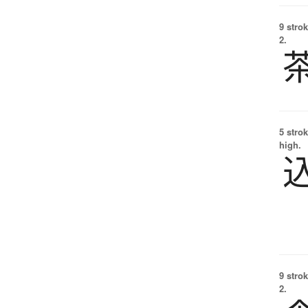
9 strok
2.
5 strok
high.
9 strok
2.