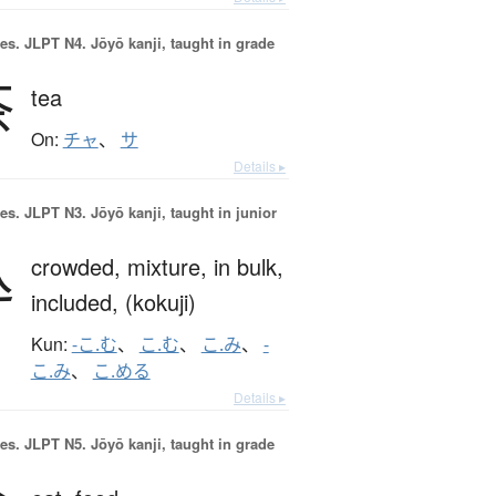
es.
JLPT N4. Jōyō kanji, taught in grade
茶
tea
On:
チャ
、
サ
Details ▸
es.
JLPT N3. Jōyō kanji, taught in junior
込
crowded,
mixture,
in bulk,
included,
(kokuji)
Kun:
-こ.む
、
こ.む
、
こ.み
、
-
こ.み
、
こ.める
Details ▸
es.
JLPT N5. Jōyō kanji, taught in grade