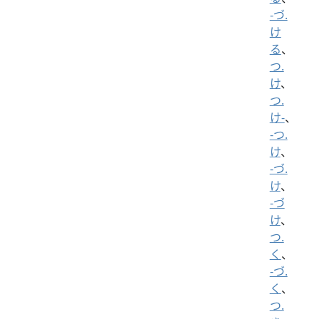
-づ.
け
る
、
つ.
け
、
つ.
け-
、
-つ.
け
、
-づ.
け
、
-づ
け
、
つ.
く
、
-づ.
く
、
つ.