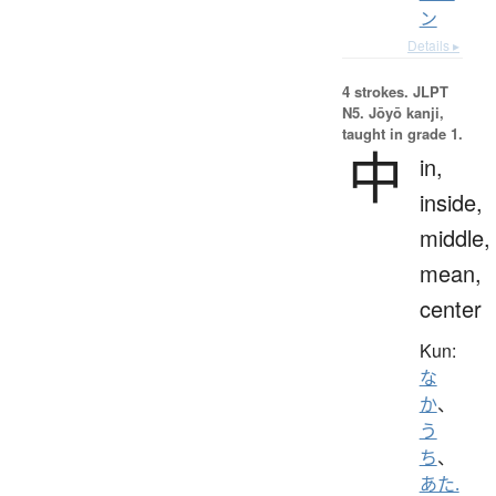
ン
Details ▸
4 strokes.
JLPT
N5. Jōyō kanji,
taught in grade 1.
中
in,
inside,
middle,
mean,
center
Kun:
な
か
、
う
ち
、
あた.