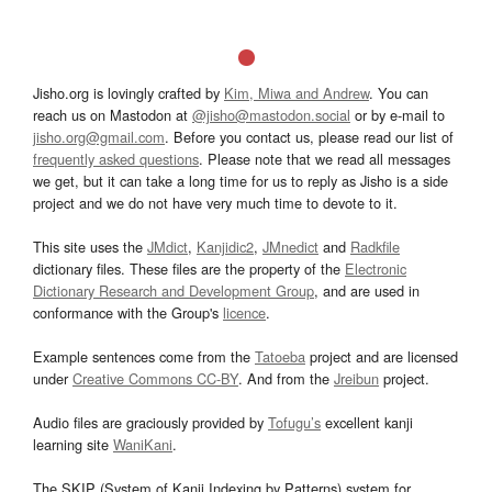
Jisho.org is lovingly crafted by
Kim, Miwa and Andrew
. You can
reach us on Mastodon at
@jisho@mastodon.social
or by e-mail to
jisho.org@gmail.com
. Before you contact us, please read our list of
frequently asked questions
. Please note that we read all messages
we get, but it can take a long time for us to reply as Jisho is a side
project and we do not have very much time to devote to it.
This site uses the
JMdict
,
Kanjidic2
,
JMnedict
and
Radkfile
dictionary files. These files are the property of the
Electronic
Dictionary Research and Development Group
, and are used in
conformance with the Group's
licence
.
Example sentences come from the
Tatoeba
project and are licensed
under
Creative Commons CC-BY
. And from the
Jreibun
project.
Audio files are graciously provided by
Tofugu’s
excellent kanji
learning site
WaniKani
.
The SKIP (System of Kanji Indexing by Patterns) system for