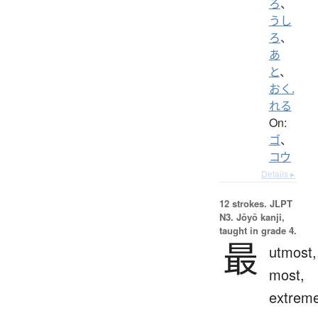
ろ
、
うし
ろ
、
あ
と
、
おく.
れる
On:
ゴ
、
コウ
Details ▸
12 strokes.
JLPT
N3. Jōyō kanji,
taught in grade 4.
最
utmost,
most,
extrem