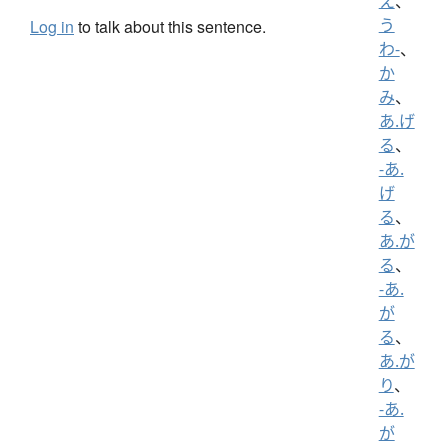
え
、
う
Log in
to talk about this sentence.
わ-
、
か
み
、
あ.げ
る
、
-あ.
げ
る
、
あ.が
る
、
-あ.
が
る
、
あ.が
り
、
-あ.
が