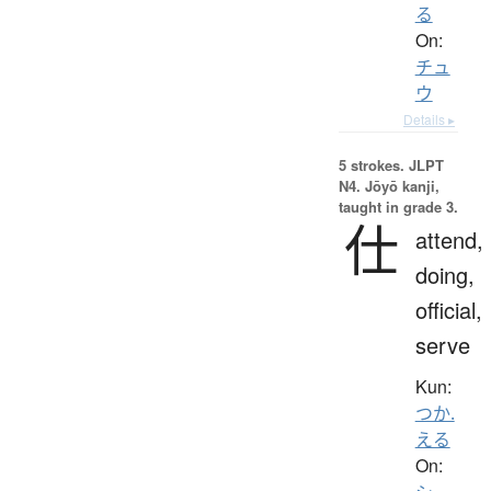
る
On:
チュ
ウ
Details ▸
5 strokes.
JLPT
N4. Jōyō kanji,
taught in grade 3.
仕
attend,
doing,
official,
serve
Kun:
つか.
える
On: