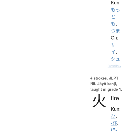
Kun:
もっ
と.
も
、
つま
On:
サ
イ
、
シュ
Details ▸
4 strokes.
JLPT
N5. Jōyō kanji,
taught in grade 1.
火
fire
Kun:
ひ
、
-び
、
ほ-