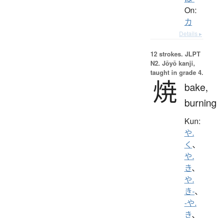
On:
カ
Details ▸
12 strokes.
JLPT
N2. Jōyō kanji,
taught in grade 4.
焼
bake,
burning
Kun:
や.
く
、
や.
き
、
や.
き-
、
-や.
き
、