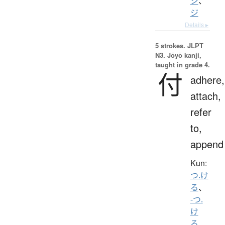
シ
、
ジ
Details ▸
5 strokes.
JLPT
N3. Jōyō kanji,
taught in grade 4.
付
adhere,
attach,
refer
to,
append
Kun:
つ.け
る
、
-つ.
け
る
、