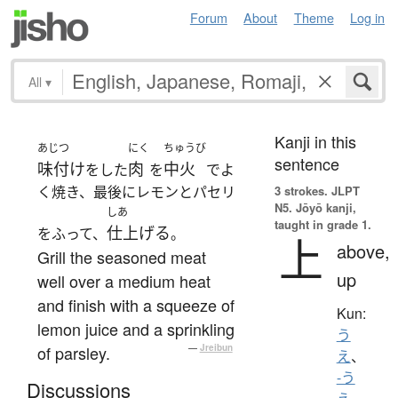
Forum
About
Theme
Log in
All
▾
Kanji in this
あじつ
にく
ちゅうび
sentence
味付け
肉
中火
をした
を
でよ
く焼き、最後にレモンとパセリ
3 strokes.
JLPT
N5. Jōyō kanji,
しあ
taught in grade 1.
仕上げる
をふって、
。
上
above,
Grill the seasoned meat
up
well over a medium heat
and finish with a squeeze of
Kun:
lemon juice and a sprinkling
う
of parsley.
—
Jreibun
え
、
-う
Discussions