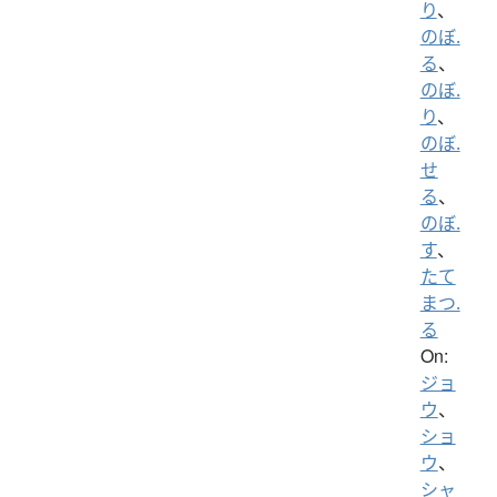
り
、
のぼ.
る
、
のぼ.
り
、
のぼ.
せ
る
、
のぼ.
す
、
たて
まつ.
る
On:
ジョ
ウ
、
ショ
ウ
、
シャ