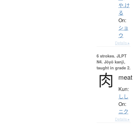
や.け
る
On:
ショ
ウ
Details ▸
6 strokes.
JLPT
N4. Jōyō kanji,
taught in grade 2.
肉
meat
Kun:
しし
On:
ニク
Details ▸