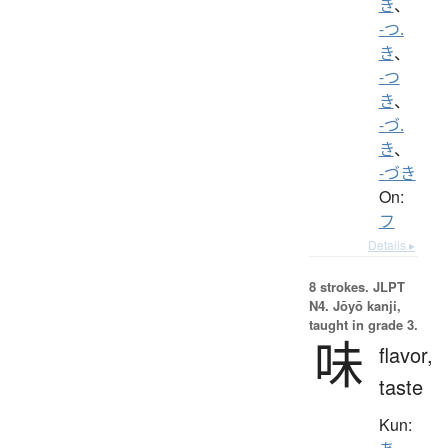
き
、
-つ.
き
、
-つ
き
、
-づ.
き
、
-づき
On:
フ
Details ▸
8 strokes.
JLPT
N4. Jōyō kanji,
taught in grade 3.
味
flavor,
taste
Kun: