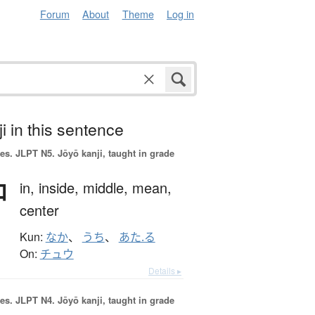
Forum
About
Theme
Log in
i in this sentence
es.
JLPT N5. Jōyō kanji, taught in grade
中
in,
inside,
middle,
mean,
center
Kun:
なか
、
うち
、
あた.る
On:
チュウ
Details ▸
es.
JLPT N4. Jōyō kanji, taught in grade