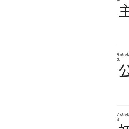
4 strok
2.
7 strok
4.