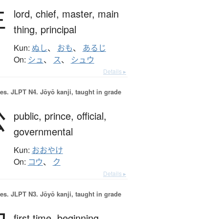
主
lord,
chief,
master,
main
thing,
principal
Kun:
ぬし
、
おも
、
あるじ
On:
シュ
、
ス
、
シュウ
Details ▸
es.
JLPT N4. Jōyō kanji, taught in grade
公
public,
prince,
official,
governmental
Kun:
おおやけ
On:
コウ
、
ク
Details ▸
es.
JLPT N3. Jōyō kanji, taught in grade
first time,
beginning