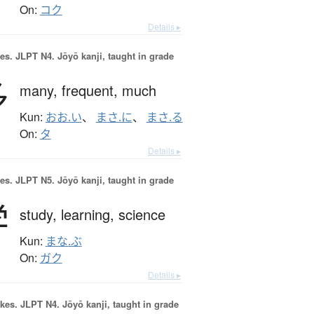
On:
コク
Details ▸
es.
JLPT N4. Jōyō kanji, taught in grade
多
many,
frequent,
much
Kun:
おお.い
、
まさ.に
、
まさ.る
On:
タ
Details ▸
es.
JLPT N5. Jōyō kanji, taught in grade
学
study,
learning,
science
Kun:
まな.ぶ
On:
ガク
Details ▸
okes.
JLPT N4. Jōyō kanji, taught in grade