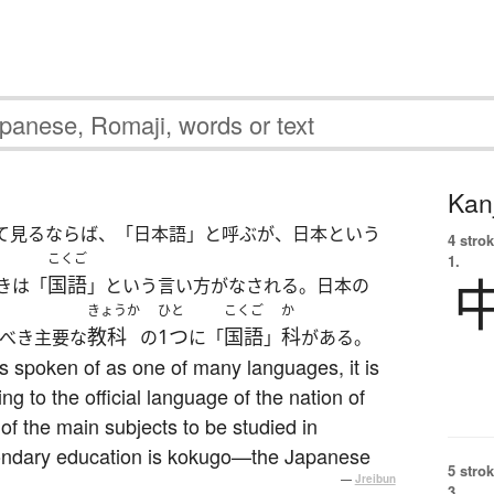
Kanj
て見るならば、「日本語」と呼ぶが、日本という
4 strok
こくご
1.
国語
きは「
」という言い方がなされる。日本の
きょうか
ひと
こくご
か
教科
1つ
国語
科
べき主要な
の
に「
」
がある。
 spoken of as one of many languages, it is
ng to the official language of the nation of
 of the main subjects to be studied in
ndary education is kokugo—the Japanese
5 strok
—
Jreibun
3.