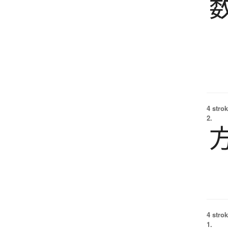
4 strok
2.
4 strok
1.