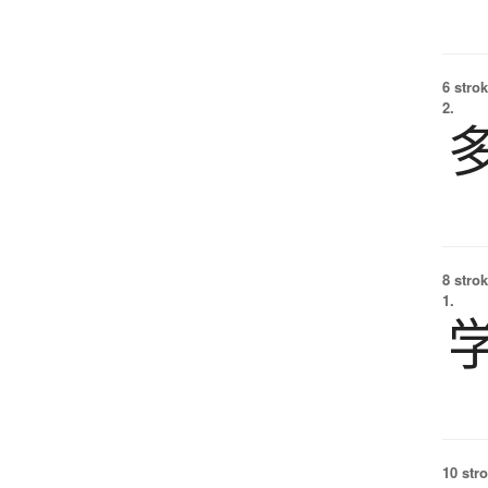
6 strok
2.
8 strok
1.
10 str