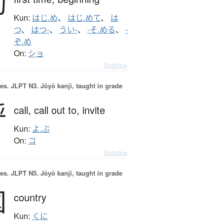
初
Kun:
はじ.め
、
はじ.めて
、
は
つ
、
はつ-
、
うい-
、
-そ.める
、
-
ぞ.め
On:
ショ
Details ▸
es.
JLPT N3. Jōyō kanji, taught in grade
呼
call,
call out to,
invite
Kun:
よ.ぶ
On:
コ
Details ▸
es.
JLPT N5. Jōyō kanji, taught in grade
国
country
Kun:
くに