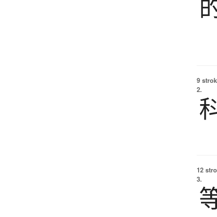
9 strok
2.
12 str
3.