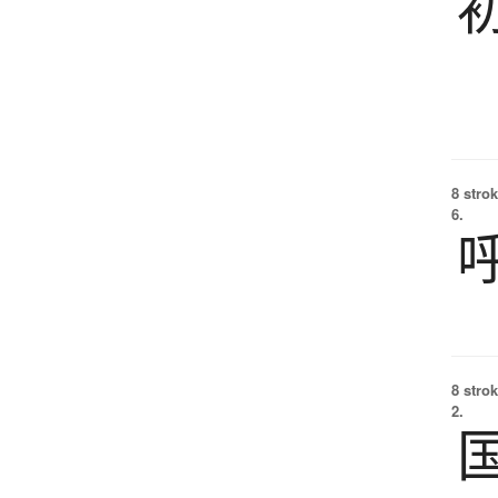
8 strok
6.
8 strok
2.