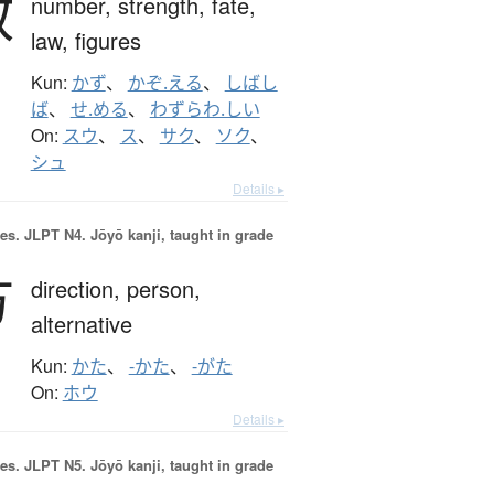
数
number,
strength,
fate,
law,
figures
Kun:
かず
、
かぞ.える
、
しばし
ば
、
せ.める
、
わずらわ.しい
On:
スウ
、
ス
、
サク
、
ソク
、
シュ
Details ▸
es.
JLPT N4. Jōyō kanji, taught in grade
方
direction,
person,
alternative
Kun:
かた
、
-かた
、
-がた
On:
ホウ
Details ▸
es.
JLPT N5. Jōyō kanji, taught in grade