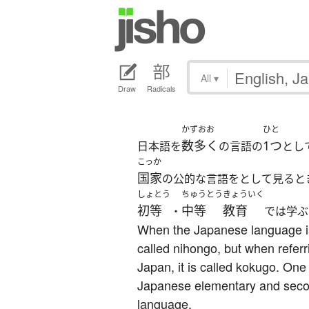
All
▾
Draw
Radicals
かずおお
ひと
数多く
1つ
日本語を
の言語の
とし
こっか
国家
の公的な言語をとして見ると
しょとう
ちゅうとう
きょういく
初等
中等
教育
・
では学ぶ
When the Japanese language is
called nihongo, but when referri
Japan, it is called kokugo. One
Japanese elementary and seco
language.