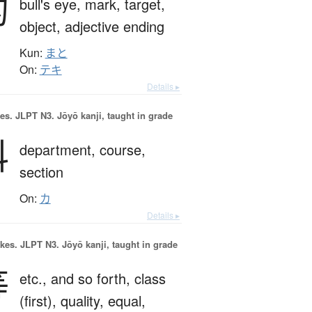
的
bull's eye,
mark,
target,
object,
adjective ending
Kun:
まと
On:
テキ
Details ▸
es.
JLPT N3. Jōyō kanji, taught in grade
科
department,
course,
section
On:
カ
Details ▸
okes.
JLPT N3. Jōyō kanji, taught in grade
等
etc.,
and so forth,
class
(first),
quality,
equal,