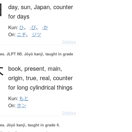
日
day,
sun,
Japan,
counter
for days
Kun:
ひ
、
-び
、
-か
On:
ニチ
、
ジツ
Details ▸
es.
JLPT N5. Jōyō kanji, taught in grade
本
book,
present,
main,
origin,
true,
real,
counter
for long cylindrical things
Kun:
もと
On:
ホン
Details ▸
es.
Jōyō kanji, taught in grade 4.