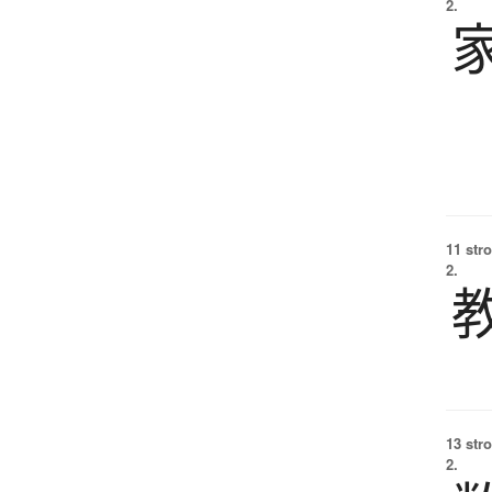
2.
11 str
2.
13 str
2.