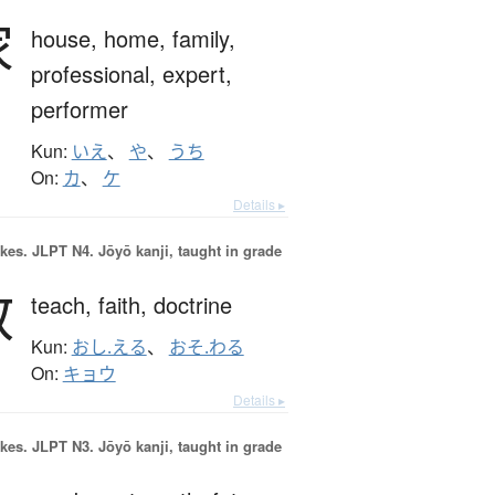
家
house,
home,
family,
professional,
expert,
performer
Kun:
いえ
、
や
、
うち
On:
カ
、
ケ
Details ▸
okes.
JLPT N4. Jōyō kanji, taught in grade
教
teach,
faith,
doctrine
Kun:
おし.える
、
おそ.わる
On:
キョウ
Details ▸
okes.
JLPT N3. Jōyō kanji, taught in grade