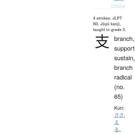
Details ▸
4 strokes.
JLPT
N3. Jōyō kanji,
taught in grade 5.
支
branch,
support
sustain,
branch
radical
(no.
65)
Kun:
ささ.
え
る
、