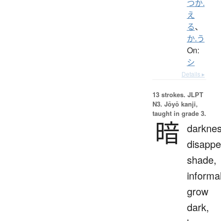
つか.
え
る
、
か.う
On:
シ
Details ▸
13 strokes.
JLPT
N3. Jōyō kanji,
taught in grade 3.
暗
darknes
disappe
shade,
informal
grow
dark,