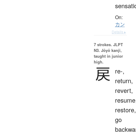
sensati
On:
カン
Details ▸
7 strokes.
JLPT
N3. Jōyō kanji,
taught in junior
high.
戻
re-,
return,
revert,
resume
restore,
go
backwa