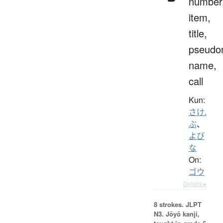
number
item,
title,
pseudo
name,
call
Kun:
さけ.
ぶ
、
よび
な
On:
ゴウ
Details ▸
8 strokes.
JLPT
N3. Jōyō kanji,