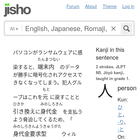
Forum
About
Theme
Log in
All
▾
Kanji in this
パソコンがランサムウェアに感
sentence
たんまつない
端末内
染すると、
のデータ
2 strokes.
JLPT
N5. Jōyō kanji,
が勝手に暗号化されアクセスで
taught in grade 1.
きなくなってしまう。犯人グル
人
person
もと
元
ープはこれを
に戻すことと
Kun:
ひきか
みのしろきん
ひ
引き換え
身代金
に
を支払う
と
、
よう脅迫してくるため、「
-り
、
みのしろきんようきゅうがた
-と
身代金要求型
ウィル
On: