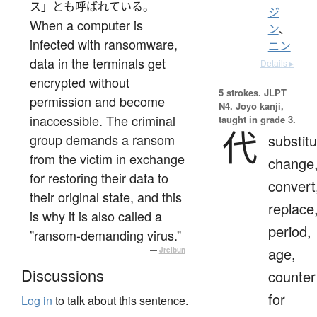
ス」とも呼ばれている。
ジ
When a computer is
ン
、
infected with ransomware,
ニン
data in the terminals get
Details ▸
encrypted without
5 strokes.
JLPT
permission and become
N4. Jōyō kanji,
inaccessible. The criminal
taught in grade 3.
代
group demands a ransom
substitu
from the victim in exchange
change
for restoring their data to
convert
their original state, and this
replace
is why it is also called a
period,
”ransom-demanding virus.”
age,
—
Jreibun
Discussions
counter
for
Log in
to talk about this sentence.