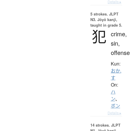
Details ▸
5 strokes.
JLPT
N3. Jōyō kanji,
taught in grade 5.
犯
crime,
sin,
offense
Kun:
おか.
す
On:
ハ
ン
、
ボン
Details ▸
14 strokes.
JLPT
N1. Jōyō kanji,