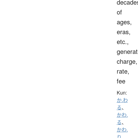
decade
of
ages,
eras,
etc.,
generat
charge,
rate,
fee
Kun:
か.わ
る
、
かわ.
る
、
かわ.
り
、