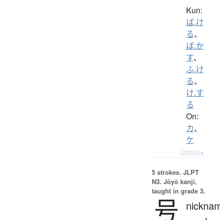
Kun:
ば.け
る
、
ば.か
す
、
ふ.け
る
、
け.す
る
On:
カ
、
ケ
Details ▸
5 strokes.
JLPT
N3. Jōyō kanji,
taught in grade 3.
号
nickna