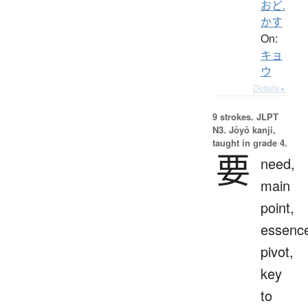
おど.
かす
On:
キョ
ウ
Details ▸
9 strokes.
JLPT
N3. Jōyō kanji,
taught in grade 4.
要
need,
main
point,
essenc
pivot,
key
to