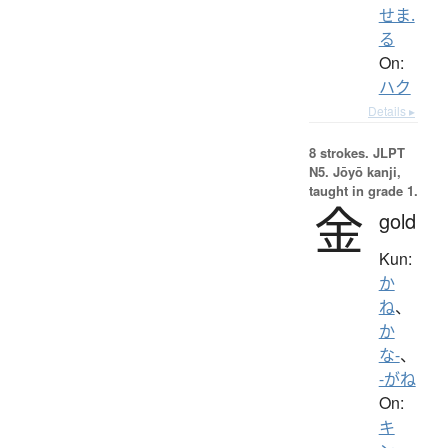
せま.
る
On:
ハク
Details ▸
8 strokes.
JLPT
N5. Jōyō kanji,
taught in grade 1.
金
gold
Kun:
か
ね
、
か
な-
、
-がね
On:
キ