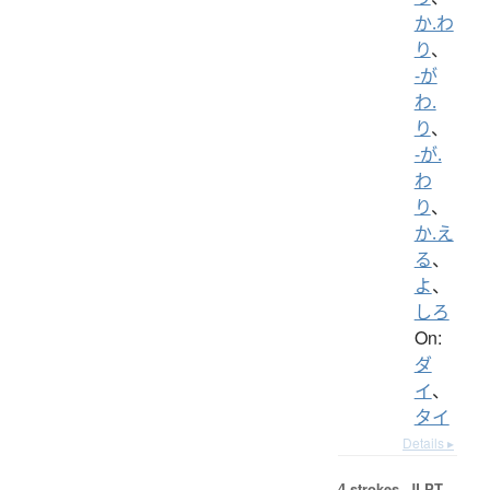
か.わ
り
、
-が
わ.
り
、
-が.
わ
り
、
か.え
る
、
よ
、
しろ
On:
ダ
イ
、
タイ
Details ▸
4 strokes.
JLPT