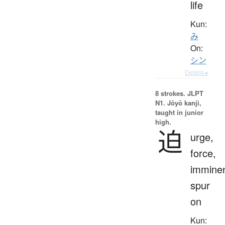
life
Kun:
み
On:
シン
Details ▸
8 strokes.
JLPT
N1. Jōyō kanji,
taught in junior
high.
迫
urge,
force,
imminen
spur
on
Kun: