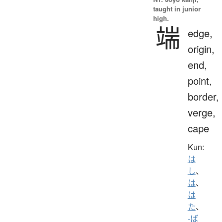
taught in junior
high.
端
edge,
origin,
end,
point,
border,
verge,
cape
Kun:
は
し
、
は
、
は
た
、
-ば