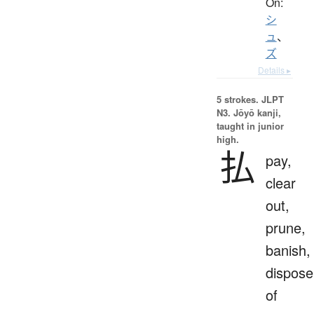
On:
シ
ュ
、
ズ
Details ▸
5 strokes.
JLPT
N3. Jōyō kanji,
taught in junior
high.
払
pay,
clear
out,
prune,
banish,
dispose
of