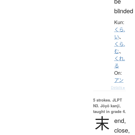
be
blinded
Kun:
くら.
い
、
くら.
む
、
くれ.
る
On:
アン
Details ▸
5 strokes.
JLPT
N3. Jōyō kanji,
taught in grade 4.
末
end,
close,