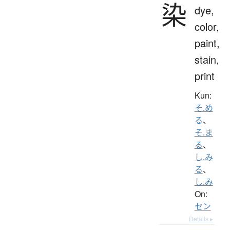
染
dye,
color,
paint,
stain,
print
Kun:
そ.め
る
、
そ.ま
る
、
し.み
る
、
し.み
On:
セン
Details ▸