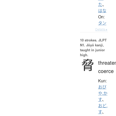
た
、
はな
On:
タン
Details ▸
10 strokes.
JLPT
N1. Jōyō kanji,
taught in junior
high.
脅
threate
coerce
Kun:
おび
や.か
す
、
おど.
す
、