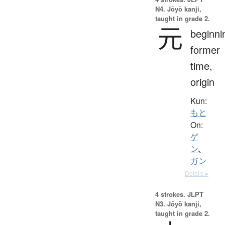
N4. Jōyō kanji,
taught in grade 2.
元
beginni
former
time,
origin
Kun:
もと
On:
ゲ
ン
、
ガン
Details ▸
4 strokes.
JLPT
N3. Jōyō kanji,
taught in grade 2.