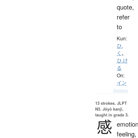
quote,
refer
to
Kun:
ひ.
く
、
ひ.け
る
On:
イン
Details ▸
13 strokes.
JLPT
N3. Jōyō kanji,
taught in grade 3.
感
emotion
feeling,