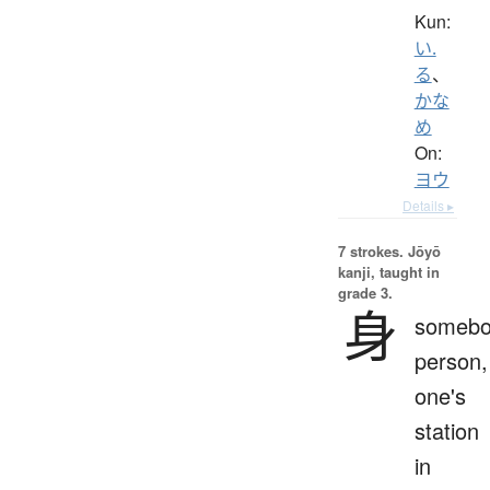
Kun:
い.
る
、
かな
め
On:
ヨウ
Details ▸
7 strokes.
Jōyō
kanji, taught in
grade 3.
身
somebo
person,
one's
station
in