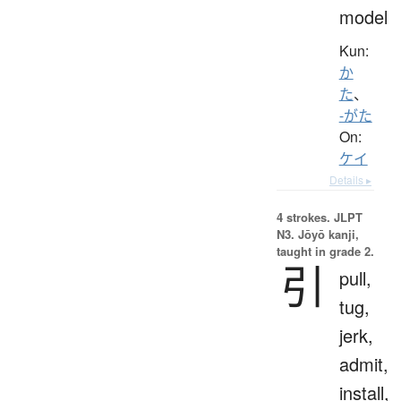
model
Kun:
か
た
、
-がた
On:
ケイ
Details ▸
4 strokes.
JLPT
N3. Jōyō kanji,
taught in grade 2.
引
pull,
tug,
jerk,
admit,
install,