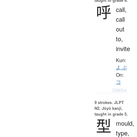
taught in grade 6.
呼
call,
call
out
to,
invite
Kun:
よ.ぶ
On:
コ
Details ▸
9 strokes.
JLPT
N2. Jōyō kanji,
taught in grade 5.
型
mould,
type,