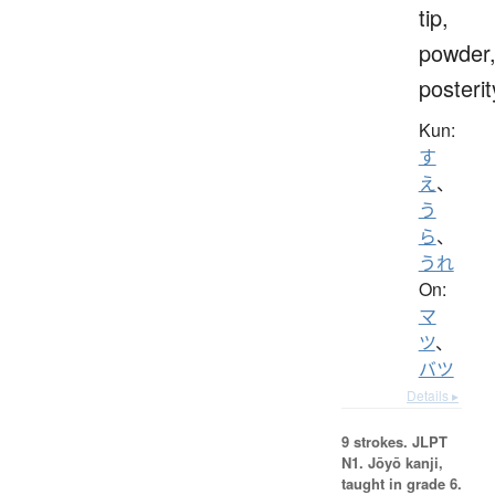
tip,
powder
posterit
Kun:
す
え
、
う
ら
、
うれ
On:
マ
ツ
、
バツ
Details ▸
9 strokes.
JLPT
N1. Jōyō kanji,
taught in grade 6.