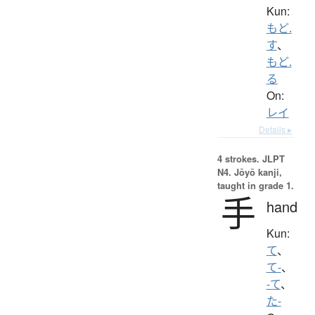
Kun:
もど.
す
、
もど.
る
On:
レイ
Details ▸
4 strokes.
JLPT
N4. Jōyō kanji,
taught in grade 1.
手
hand
Kun:
て
、
て-
、
-て
、
た-