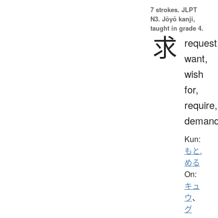
7 strokes.
JLPT
N3. Jōyō kanji,
taught in grade 4.
求
request
want,
wish
for,
require,
deman
Kun:
もと.
める
On:
キュ
ウ
、
グ