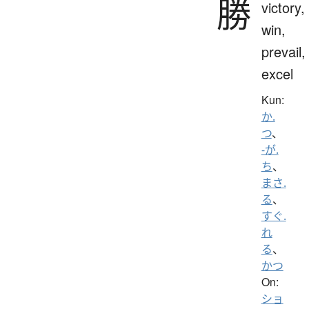
勝
victory,
win,
prevail,
excel
Kun:
か.
つ
、
-が.
ち
、
まさ.
る
、
すぐ.
れ
る
、
かつ
On:
ショ