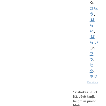
Kun:
はら.
う
、
-は
ら.
い
、
-ば
ら.い
On:
フ
ツ
、
ヒ
ツ
、
ホツ
Details ▸
12 strokes.
JLPT
N2. Jōyō kanji,
taught in junior
high.