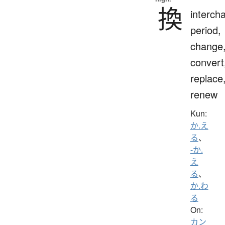
換
interch
period,
change
convert
replace
renew
Kun:
か.え
る
、
-か.
え
る
、
か.わ
る
On:
カン