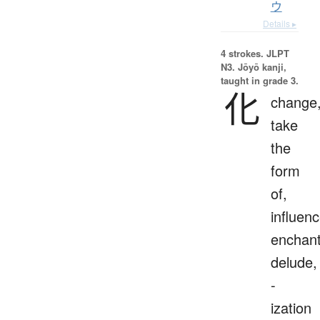
ウ
Details ▸
4 strokes.
JLPT
N3. Jōyō kanji,
taught in grade 3.
化
change
take
the
form
of,
influenc
enchant
delude,
-
ization