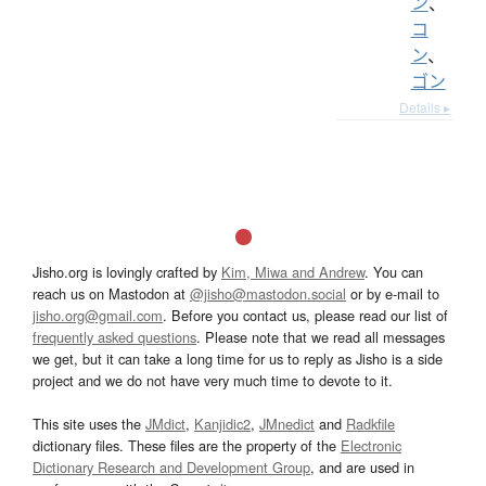
ン
、
コ
ン
、
ゴン
Details ▸
Jisho.org is lovingly crafted by
Kim, Miwa and Andrew
. You can
reach us on Mastodon at
@jisho@mastodon.social
or by e-mail to
jisho.org@gmail.com
. Before you contact us, please read our list of
frequently asked questions
. Please note that we read all messages
we get, but it can take a long time for us to reply as Jisho is a side
project and we do not have very much time to devote to it.
This site uses the
JMdict
,
Kanjidic2
,
JMnedict
and
Radkfile
dictionary files. These files are the property of the
Electronic
Dictionary Research and Development Group
, and are used in