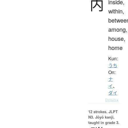
内
inside,
within,
betwee
among,
house,
home
Kun:
うち
On:
ナ
イ
、
ダイ
Details ▸
12 strokes.
JLPT
N3. Jōyō kanji,
taught in grade 3.