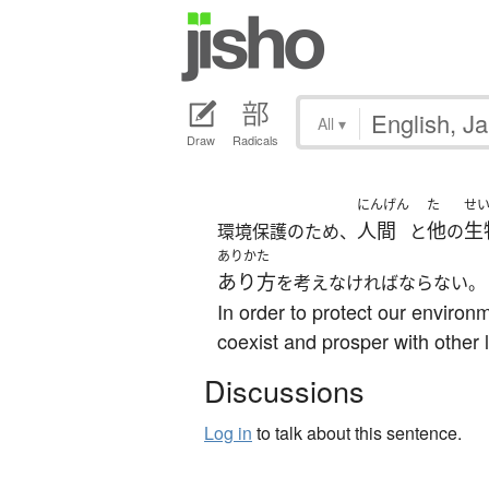
All
▾
Draw
Radicals
にんげん
た
せ
人間
他
生
環境保護のため、
と
の
ありかた
あり方
を考えなければならない。
In order to protect our envir
coexist and prosper with other l
Discussions
Log in
to talk about this sentence.