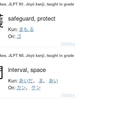
okes.
JLPT N1. Jōyō kanji, taught in grade
護
safeguard,
protect
Kun:
まも.る
On:
ゴ
Details ▸
okes.
JLPT N5. Jōyō kanji, taught in grade
間
interval,
space
Kun:
あいだ
、
ま
、
あい
On:
カン
、
ケン
Details ▸