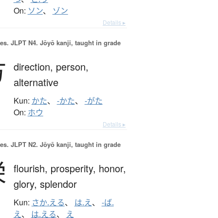
On:
ソン
、
ゾン
Details ▸
es.
JLPT N4. Jōyō kanji, taught in grade
方
direction,
person,
alternative
Kun:
かた
、
-かた
、
-がた
On:
ホウ
Details ▸
es.
JLPT N2. Jōyō kanji, taught in grade
栄
flourish,
prosperity,
honor,
glory,
splendor
Kun:
さか.える
、
は.え
、
-ば.
え
、
は.える
、
え