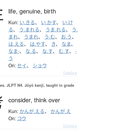
生
life,
genuine,
birth
Kun:
い.きる
、
い.かす
、
い.け
る
、
う.まれる
、
うま.れる
、
う.
まれ
、
うまれ
、
う.む
、
お.う
、
は.える
、
は.やす
、
き
、
なま
、
なま-
、
な.る
、
な.す
、
む.す
、
-
う
On:
セイ
、
ショウ
Details ▸
es.
JLPT N4. Jōyō kanji, taught in grade
考
consider,
think over
Kun:
かんが.える
、
かんが.え
On:
コウ
Details ▸