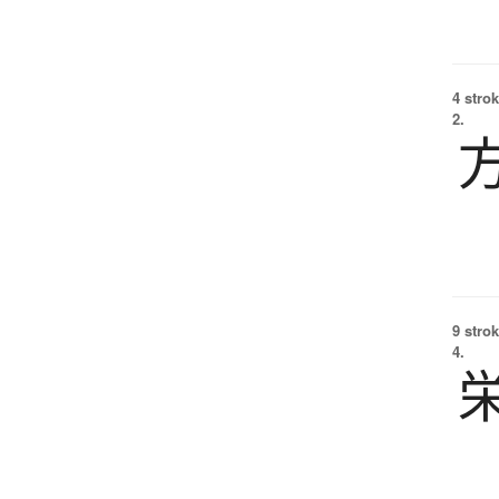
4 strok
2.
9 strok
4.