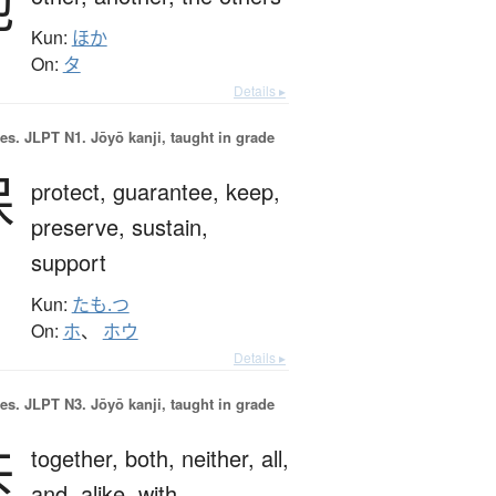
他
Kun:
ほか
On:
タ
Details ▸
es.
JLPT N1. Jōyō kanji, taught in grade
保
protect,
guarantee,
keep,
preserve,
sustain,
support
Kun:
たも.つ
On:
ホ
、
ホウ
Details ▸
es.
JLPT N3. Jōyō kanji, taught in grade
共
together,
both,
neither,
all,
and,
alike,
with