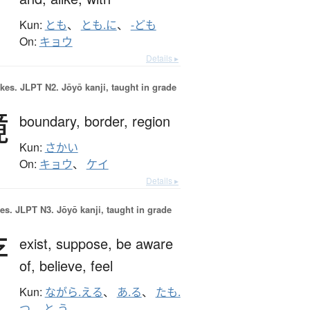
Kun:
とも
、
とも.に
、
-ども
On:
キョウ
Details ▸
okes.
JLPT N2. Jōyō kanji, taught in grade
境
boundary,
border,
region
Kun:
さかい
On:
キョウ
、
ケイ
Details ▸
es.
JLPT N3. Jōyō kanji, taught in grade
存
exist,
suppose,
be aware
of,
believe,
feel
Kun:
ながら.える
、
あ.る
、
たも.
つ
、
と.う