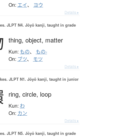
On:
エイ
、
ヨウ
Details ▸
es.
JLPT N4. Jōyō kanji, taught in grade
物
thing,
object,
matter
Kun:
もの
、
もの-
On:
ブツ
、
モツ
Details ▸
okes.
JLPT N1. Jōyō kanji, taught in junior
環
ring,
circle,
loop
Kun:
わ
On:
カン
Details ▸
es.
JLPT N5. Jōyō kanji, taught in grade