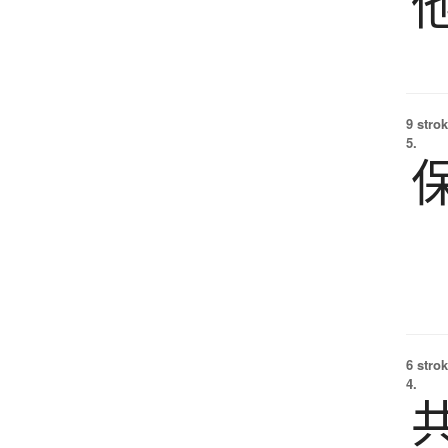
9 strok
5.
6 strok
4.