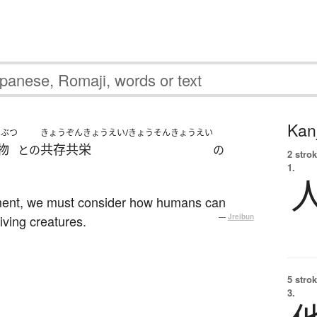
Kanj
いぶつ
きょうぞんきょうえい/きょうそんきょうえい
物
共存共栄
との
の
2 strok
1.
onment, we must consider how humans can
iving creatures.
—
Jreibun
5 strok
3.