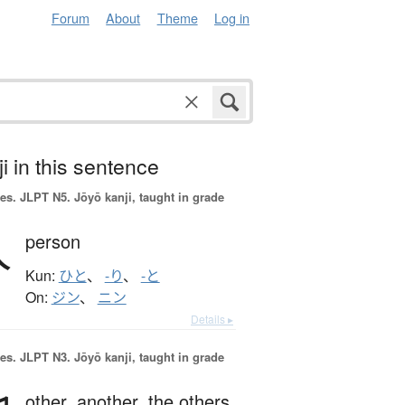
Forum
About
Theme
Log in
i in this sentence
es.
JLPT N5. Jōyō kanji, taught in grade
人
person
Kun:
ひと
、
-り
、
-と
On:
ジン
、
ニン
Details ▸
es.
JLPT N3. Jōyō kanji, taught in grade
other,
another,
the others