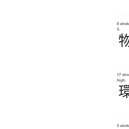
8 strok
3.
17 str
high.
5 strok