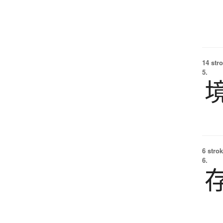
14 str
5.
6 strok
6.