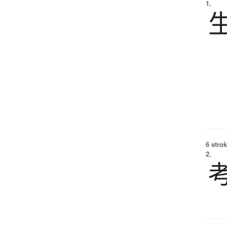
1.
6 strok
2.