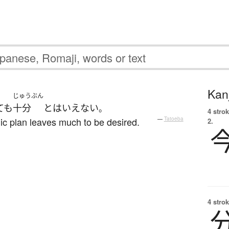
Kanj
じゅうぶん
ても
十分
と
は
いえない
。
4 strok
 plan leaves much to be desired.
—
Tatoeba
2.
4 strok