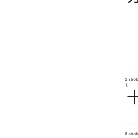
2 strok
1.
8 strok