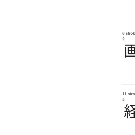
8 strok
2.
11 str
5.