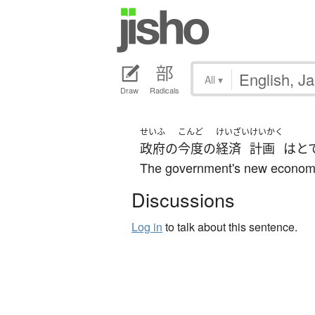
All
▾
Draw
Radicals
せいふ
こんど
けいざい
けいかく
政府
の
今度
の
経済
計画
は
と
The government's new economic
Discussions
Log in
to talk about this sentence.