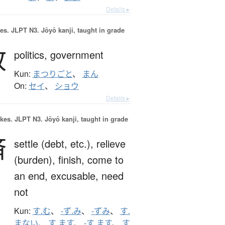
Details ▸
es.
JLPT N3. Jōyō kanji, taught in grade
政
politics,
government
Kun:
まつりごと
、
まん
On:
セイ
、
ショウ
Details ▸
okes.
JLPT N3. Jōyō kanji, taught in grade
済
settle (debt, etc.),
relieve
(burden),
finish,
come to
an end,
excusable,
need
not
Kun:
す.む
、
-ず.み
、
-ずみ
、
す.
まない
、
す.ます
、
-す.ます
、
す