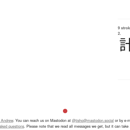
9 strok
2.
 Andrew
. You can reach us on Mastodon at
@jisho@mastodon.social
or by e-m
asked questions
. Please note that we read all messages we get, but it can take a