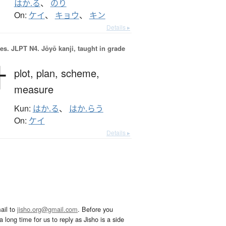
はか.る
、
のり
On:
ケイ
、
キョウ
、
キン
Details ▸
es.
JLPT N4. Jōyō kanji, taught in grade
計
plot,
plan,
scheme,
measure
Kun:
はか.る
、
はか.らう
On:
ケイ
Details ▸
ail to
jisho.org@gmail.com
. Before you
 long time for us to reply as Jisho is a side