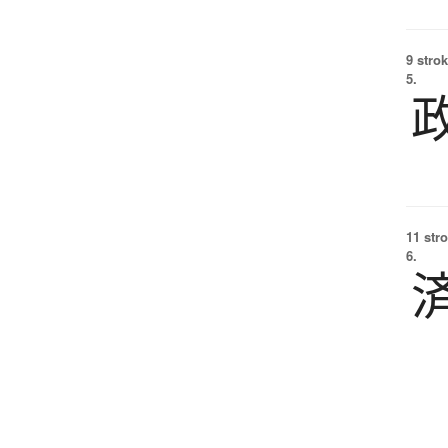
9 strok
5.
11 str
6.