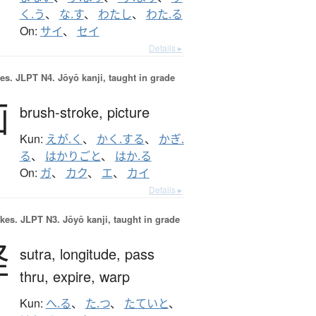
く.う
、
な.す
、
わたし
、
わた.る
On:
サイ
、
セイ
Details ▸
es.
JLPT N4. Jōyō kanji, taught in grade
画
brush-stroke,
picture
Kun:
えが.く
、
かく.する
、
かぎ.
る
、
はかりごと
、
はか.る
On:
ガ
、
カク
、
エ
、
カイ
Details ▸
okes.
JLPT N3. Jōyō kanji, taught in grade
経
sutra,
longitude,
pass
thru,
expire,
warp
Kun:
へ.る
、
た.つ
、
たていと
、