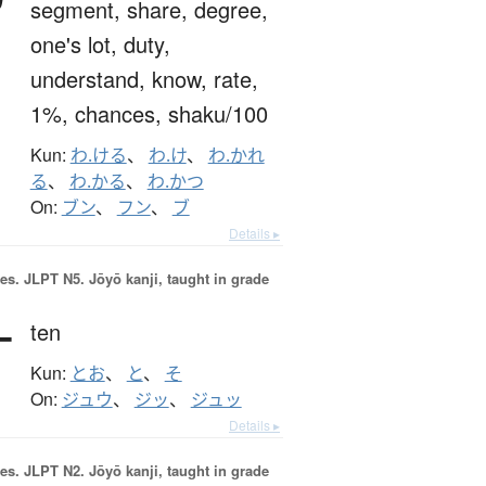
segment,
share,
degree,
one's lot,
duty,
understand,
know,
rate,
1%,
chances,
shaku/100
Kun:
わ.ける
、
わ.け
、
わ.かれ
る
、
わ.かる
、
わ.かつ
On:
ブン
、
フン
、
ブ
Details ▸
es.
JLPT N5. Jōyō kanji, taught in grade
十
ten
Kun:
とお
、
と
、
そ
On:
ジュウ
、
ジッ
、
ジュッ
Details ▸
es.
JLPT N2. Jōyō kanji, taught in grade