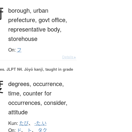
府
borough,
urban
prefecture,
govt office,
representative body,
storehouse
On:
フ
Details ▸
es.
JLPT N4. Jōyō kanji, taught in grade
度
degrees,
occurrence,
time,
counter for
occurrences,
consider,
attitude
Kun:
たび
、
-た.い
On:
ド
、
ト
、
タク