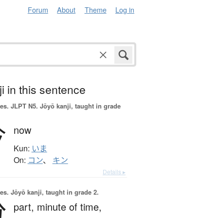
Forum
About
Theme
Log in
i in this sentence
es.
JLPT N5. Jōyō kanji, taught in grade
今
now
Kun:
いま
On:
コン
、
キン
Details ▸
es.
Jōyō kanji, taught in grade 2.
分
part,
minute of time,