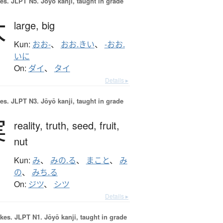
es.
JLPT N5. Jōyō kanji, taught in grade
大
large,
big
Kun:
おお-
、
おお.きい
、
-おお.
いに
On:
ダイ
、
タイ
Details ▸
es.
JLPT N3. Jōyō kanji, taught in grade
実
reality,
truth,
seed,
fruit,
nut
Kun:
み
、
みの.る
、
まこと
、
み
の
、
みち.る
On:
ジツ
、
シツ
Details ▸
okes.
JLPT N1. Jōyō kanji, taught in grade