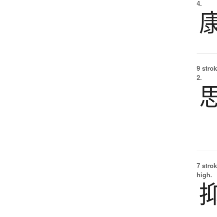
4.
9 strok
2.
7 strok
high.