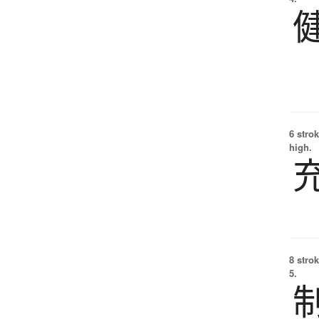
6 strok
high.
8 strok
5.