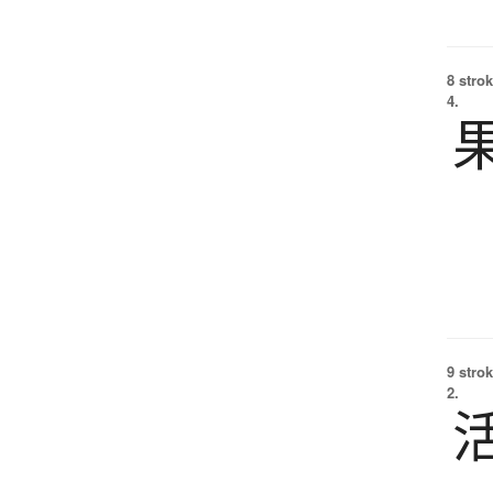
8 strok
4.
9 strok
2.