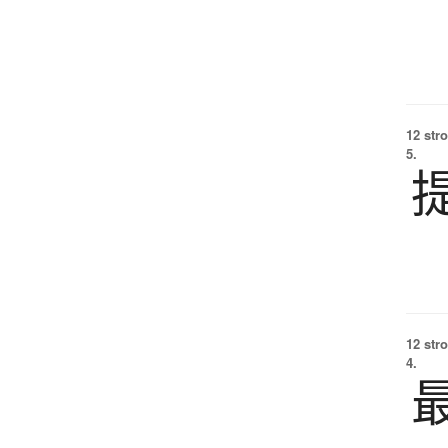
12 str
5.
12 str
4.