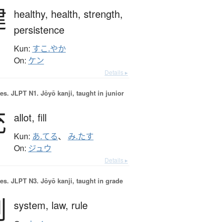
健
healthy,
health,
strength,
persistence
Kun:
すこ.やか
On:
ケン
Details ▸
es.
JLPT N1. Jōyō kanji, taught in junior
充
allot,
fill
Kun:
あ.てる
、
み.たす
On:
ジュウ
Details ▸
es.
JLPT N3. Jōyō kanji, taught in grade
制
system,
law,
rule