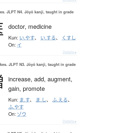
es.
JLPT N4. Jōyō kanji, taught in grade
医
doctor,
medicine
Kun:
い.やす
、
い.する
、
くすし
On:
イ
Details ▸
okes.
JLPT N3. Jōyō kanji, taught in grade
増
increase,
add,
augment,
gain,
promote
Kun:
ま.す
、
ま.し
、
ふ.える
、
ふ.やす
On:
ゾウ
Details ▸