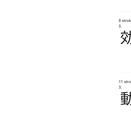
8 strok
5.
11 str
3.