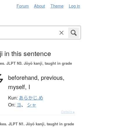
Forum
About
Theme
Log in
i in this sentence
es.
JLPT N3. Jōyō kanji, taught in grade
予
beforehand,
previous,
myself,
I
Kun:
あらかじ.め
On:
ヨ
、
シャ
Details ▸
okes.
JLPT N1. Jōyō kanji, taught in grade