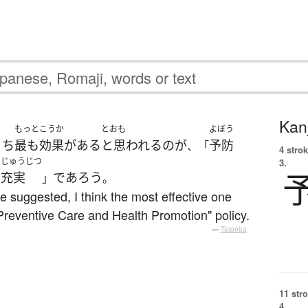
Kanj
もっと
こうか
とおも
よぼう
うち
最も
効果
が
ある
と思われる
の
が
予防
、「
4 strok
い
じゅうじつ
3.
充実
であろう
」
。
re suggested, I think the most effective one
reventive Care and Health Promotion" policy.
—
Tatoeba
11 str
4.