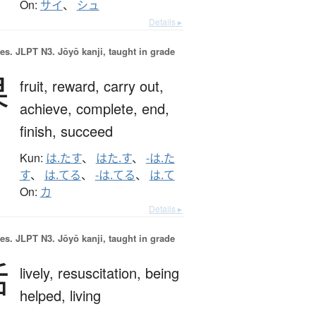
On:
サイ
、
シュ
Details ▸
es.
JLPT N3. Jōyō kanji, taught in grade
果
fruit,
reward,
carry out,
achieve,
complete,
end,
finish,
succeed
Kun:
は.たす
、
はた.す
、
-は.た
す
、
は.てる
、
-は.てる
、
は.て
On:
カ
Details ▸
es.
JLPT N3. Jōyō kanji, taught in grade
活
lively,
resuscitation,
being
helped,
living