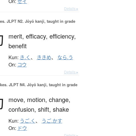
On:
セイ
Details ▸
es.
JLPT N2. Jōyō kanji, taught in grade
効
merit,
efficacy,
efficiency,
benefit
Kun:
き.く
、
ききめ
、
なら.う
On:
コウ
Details ▸
okes.
JLPT N4. Jōyō kanji, taught in grade
動
move,
motion,
change,
confusion,
shift,
shake
Kun:
うご.く
、
うご.かす
On:
ドウ
Details ▸