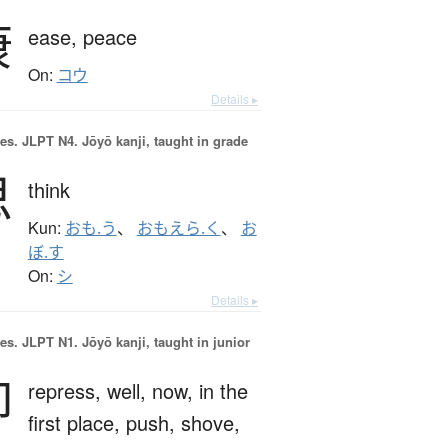
康
ease,
peace
On:
コウ
Details ▸
es.
JLPT N4. Jōyō kanji, taught in grade
思
think
Kun:
おも.う
、
おもえら.く
、
お
ぼ.す
On:
シ
Details ▸
es.
JLPT N1. Jōyō kanji, taught in junior
抑
repress,
well,
now,
in the
first place,
push,
shove,