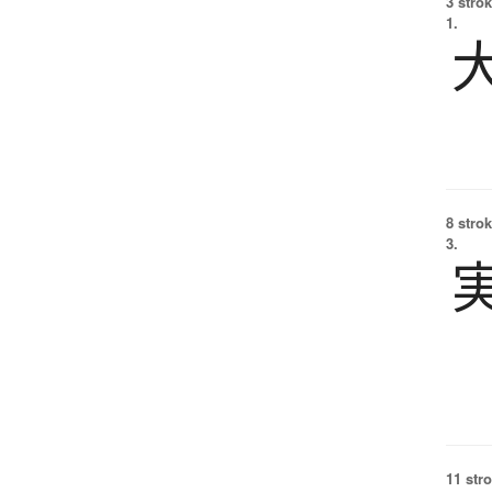
3 strok
1.
8 strok
3.
11 str