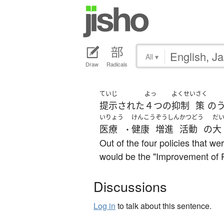
All
▾
Draw
Radicals
ていじ
よっ
よくせい
さく
提示
された
４つ
の
抑制
策
の
いりょう
けんこう
ぞうしん
かつどう
だ
医療
健康
増進
活動
の
大
・
Out of the four policies that we
would be the "Improvement of P
Discussions
Log in
to talk about this sentence.