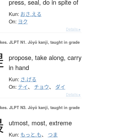
press,
seal,
do in spite of
Kun:
おさ.える
On:
ヨク
Details ▸
okes.
JLPT N1. Jōyō kanji, taught in grade
提
propose,
take along,
carry
in hand
Kun:
さ.げる
On:
テイ
、
チョウ
、
ダイ
Details ▸
okes.
JLPT N3. Jōyō kanji, taught in grade
最
utmost,
most,
extreme
Kun:
もっと.も
、
つま