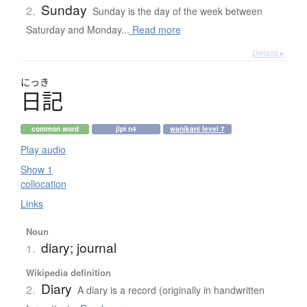
Sunday
2.
Sunday is the day of the week between
Saturday and Monday...
Read more
Details ▸
にっき
日記
common word
jlpt n4
wanikani level 7
Play audio
Show 1
collocation
Links
Noun
diary; journal
1.
Wikipedia definition
Diary
2.
A diary is a record (originally in handwritten