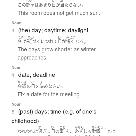
へや
ひ
あ
。
この
部屋
は
あまり
日
が
当たらない
This room does not get much sun.
Noun
(the) day; daytime; daylight
3.
ふゆ
ちか
ひ
みじか
。
冬
が
近づく
につれて
日
が
短く
なる
The days grow shorter as winter
approaches.
Noun
date; deadline
4.
かいぎ
ひ
き
。
会議
の
日
を
決め
なさい
Fix a date for the meeting.
Noun
(past) days; time (e.g. of one's
5.
childhood)
す
ひ
こと
かなら
あいじょう
、
われわれ
は
過ぎし
日
の
事
を
必ずしも
愛情
とは