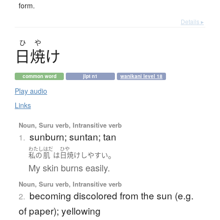
form.
Details ▸
ひ
や
日焼
け
common word
jlpt n1
wanikani level 18
Play audio
Links
Noun, Suru verb, Intransitive verb
sunburn; suntan; tan
1.
わたし
はだ
ひや
。
私の
肌
は
日焼け
しやすい
My skin burns easily.
Noun, Suru verb, Intransitive verb
becoming discolored from the sun (e.g.
2.
of paper); yellowing