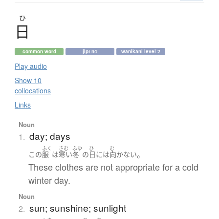
ひ
日
common word
jlpt n4
wanikani level 2
Play audio
Show 10
collocations
Links
Noun
day; days
1.
ふく
さむ
ふゆ
ひ
む
。
この
服
は
寒い
冬
の
日
には
向かない
These clothes are not appropriate for a cold
winter day.
Noun
sun; sunshine; sunlight
2.