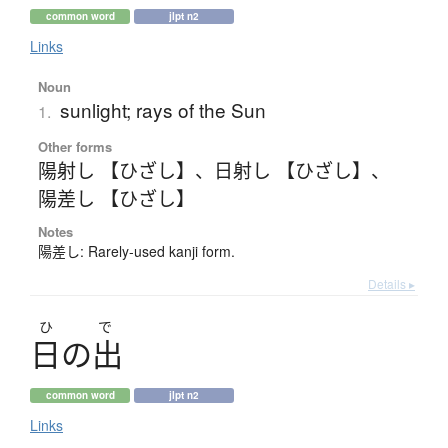
common word
jlpt n2
Links
Noun
sunlight; rays of the Sun
1.
Other forms
陽射し 【ひざし】
、
日射し 【ひざし】
、
陽差し 【ひざし】
Notes
陽差し: Rarely-used kanji form.
Details ▸
ひ
で
日
の
出
common word
jlpt n2
Links