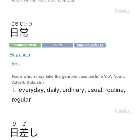
Details ▸
にち
じょう
日常
common word
jlpt n3
wanikani level 17
Play audio
Links
Noun which may take the genitive case particle 'no', Noun,
Adverb (fukushi)
everyday; daily; ordinary; usual; routine;
1.
regular
Details ▸
ひ
ざ
日差
し