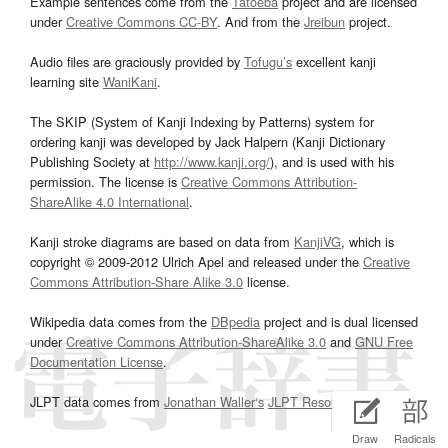
Example sentences come from the
Tatoeba
project and are licensed
under
Creative Commons CC-BY
. And from the
Jreibun
project.
Audio files are graciously provided by
Tofugu’s
excellent kanji
learning site
WaniKani
.
The SKIP (System of Kanji Indexing by Patterns) system for
ordering kanji was developed by Jack Halpern (Kanji Dictionary
Publishing Society at
http://www.kanji.org/
), and is used with his
permission. The license is
Creative Commons Attribution-
ShareAlike 4.0 International
.
Kanji stroke diagrams are based on data from
KanjiVG
, which is
copyright © 2009-2012 Ulrich Apel and released under the
Creative
Commons Attribution-Share Alike 3.0
license.
Wikipedia data comes from the
DBpedia
project and is dual licensed
under
Creative Commons Attribution-ShareAlike 3.0
and
GNU Free
Documentation License
.
JLPT data comes from
Jonathan Waller‘s
JLPT Resources
page.
Draw
Radicals