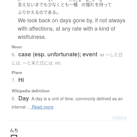
い
すく
いっしゅ
あこが
も
言えない
までも
少なくとも
一種
の
憧れ
を
持って
。
ふりかえる
の
である
We look back on days gone by, if not always
with affections, at any rate with a kind of
wistfulness.
Noun
case (esp. unfortunate); event
6.
as 〜した日
には, 〜と来た日には, etc.
Place
Hi
7.
Wikipedia definition
Day
8.
A day is a unit of time, commonly defined as an
interval ...
Read more
Details ▸
んち