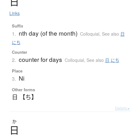
日
Links
Suffix
nth day (of the month)
1.
Colloquial
,
See also
日
にち
Counter
counter for days
2.
Colloquial
,
See also
日 にち
Place
Ni
3.
Other forms
日 【ち】
Details ▸
か
日