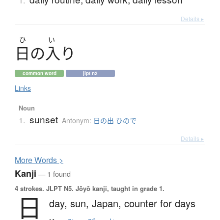
1.
Details ▸
ひ
い
日
の
入
り
common word
jlpt n2
Links
Noun
sunset
1.
Antonym:
日の出 ひので
Details ▸
More
W
ords >
Kanji
— 1 found
4 strokes.
JLPT N5. Jōyō kanji, taught in grade 1.
日
day,
sun,
Japan,
counter for days