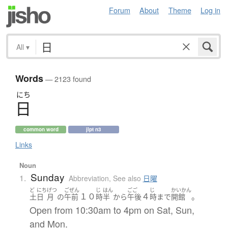
Forum
About
Theme
Log in
All
▾
Words
— 2123 found
にち
日
common word
jlpt n3
Links
Noun
Sunday
1.
Abbreviation
,
See also
日曜
ど
にち
げつ
ごぜん
じ
はん
ごご
じ
かいかん
１０
４
。
土
日
月
の
午前
時
半
から
午後
時
まで
開館
Open from 10:30am to 4pm on Sat, Sun,
and Mon.