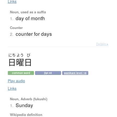
Links
Noun, used as a suffix
day of month
1.
Counter
counter for days
2.
Details ▸
にち
よう
び
日曜日
common word
jlpt n5
wanikani level 18
Play audio
Links
Noun, Adverb (fukushi)
Sunday
1.
Wikipedia definition