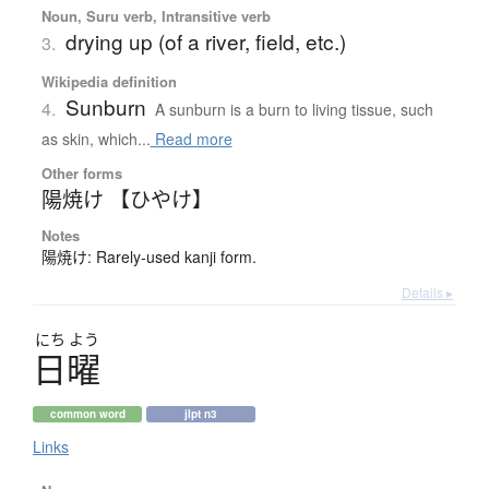
Noun, Suru verb, Intransitive verb
drying up (of a river, field, etc.)
3.
Wikipedia definition
Sunburn
4.
A sunburn is a burn to living tissue, such
as skin, which...
Read more
Other forms
陽焼け 【ひやけ】
Notes
陽焼け: Rarely-used kanji form.
Details ▸
にち
よう
日曜
common word
jlpt n3
Links