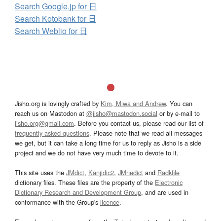
Search Google.jp for 日
Search Kotobank for 日
Search Weblio for 日
Jisho.org is lovingly crafted by
Kim, Miwa and Andrew
. You can
reach us on Mastodon at
@jisho@mastodon.social
or by e-mail to
jisho.org@gmail.com
. Before you contact us, please read our list of
frequently asked questions
. Please note that we read all messages
we get, but it can take a long time for us to reply as Jisho is a side
project and we do not have very much time to devote to it.
This site uses the
JMdict
,
Kanjidic2
,
JMnedict
and
Radkfile
dictionary files. These files are the property of the
Electronic
Dictionary Research and Development Group
, and are used in
conformance with the Group's
licence
.