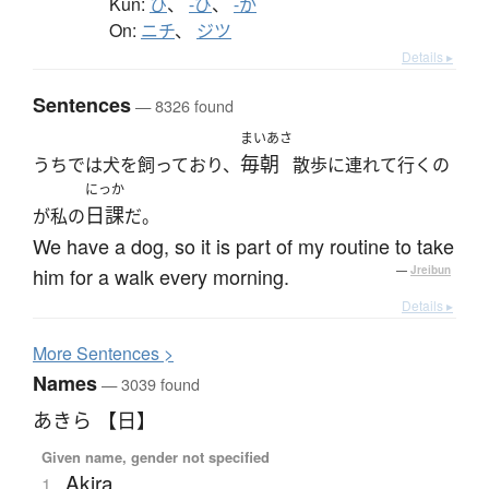
Kun:
ひ
、
-び
、
-か
On:
ニチ
、
ジツ
Details ▸
Sentences
— 8326 found
まいあさ
毎朝
うちでは犬を飼っており、
散歩に連れて行くの
にっか
日課
が私の
だ。
We have a dog, so it is part of my routine to take
him for a walk every morning.
—
Jreibun
Details ▸
More
S
entences >
Names
— 3039 found
あきら 【日】
Given name, gender not specified
Akira
1.