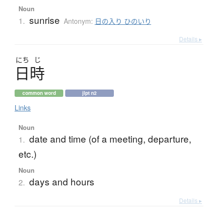
Noun
sunrise
1.
Antonym:
日の入り ひのいり
Details ▸
にち
じ
日時
common word
jlpt n2
Links
Noun
date and time (of a meeting, departure,
1.
etc.)
Noun
days and hours
2.
Details ▸