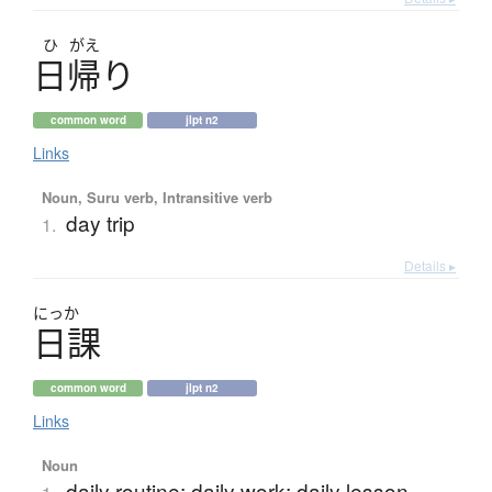
ひ
がえ
日帰
り
common word
jlpt n2
Links
Noun, Suru verb, Intransitive verb
day trip
1.
Details ▸
にっか
日課
common word
jlpt n2
Links
Noun
daily routine; daily work; daily lesson