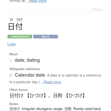
format) wi...
Read more
Details ▸
ひ
づけ
日付
common word
jlpt n3
Links
Noun
date; dating
1.
Wikipedia definition
Calendar date
2.
A date in a calendar is a reference
to a particular day r...
Read more
Other forms
日付け 【ひづけ】
、
日附 【ひづけ】
Notes
日付け: Irregular okurigana usage. 日附: Rarely-used kanji