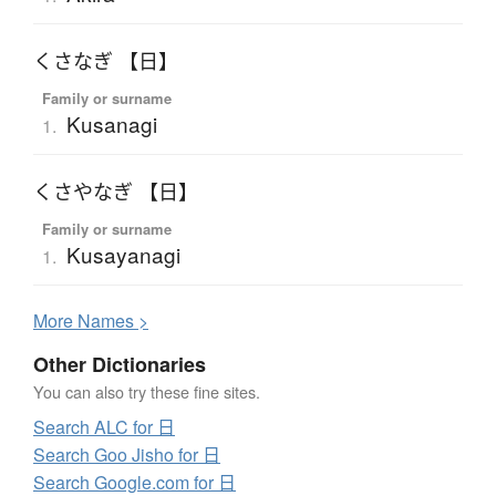
くさなぎ 【日】
Family or surname
Kusanagi
1.
くさやなぎ 【日】
Family or surname
Kusayanagi
1.
More
N
ames >
Other Dictionaries
You can also try these fine sites.
Search ALC for 日
Search Goo Jisho for 日
Search Google.com for 日