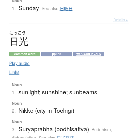
Noun
Sunday
1.
See also
日曜日
Details ▸
にっこう
日光
common word
jlpt n3
wanikani level 5
Play audio
Links
Noun
sunlight; sunshine; sunbeams
1.
Noun
Nikkō (city in Tochigi)
2.
Noun
Suryaprabha (bodhisattva)
3.
Buddhism
,
Abbreviation
,
See also
日光菩薩