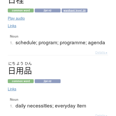
common word
jlpt n2
wanikani level 28
Play audio
Links
Noun
schedule; program; programme; agenda
1.
Details ▸
にち
よう
ひん
日用品
common word
jlpt n2
Links
Noun
daily necessities; everyday item
1.
Details ▸