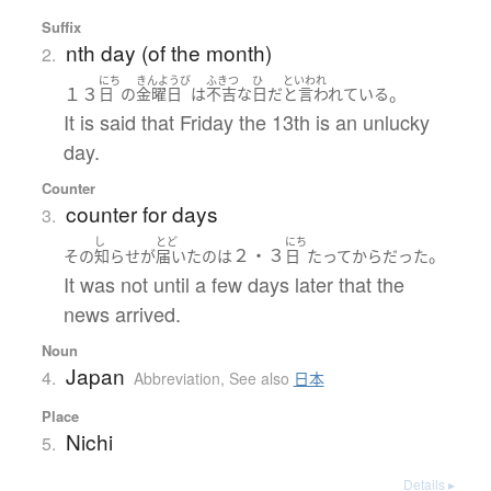
Suffix
nth day (of the month)
2.
にち
きんようび
ふきつ
ひ
といわれ
１３
。
日
の
金曜
日
は
不吉な
日
だ
と言われている
It is said that Friday the 13th is an unlucky
day.
Counter
counter for days
3.
し
とど
にち
２・３
。
その
知らせ
が
届いた
の
は
日
たって
から
だった
It was not until a few days later that the
news arrived.
Noun
Japan
4.
Abbreviation
,
See also
日本
Place
Nichi
5.
Details ▸