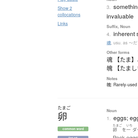
something
3.
Show 2
collocations
invaluable
Links
Suffix, Noun
inherent 
4.
魂
,
usu. as 
Other forms
魂 【たま】
魄 【たま
Notes
魄: Rarely-used 
たまご
Noun
卵
eggs; eg
1.
たまご
いち
卵
を
一
ダ
common word
Pack eggs