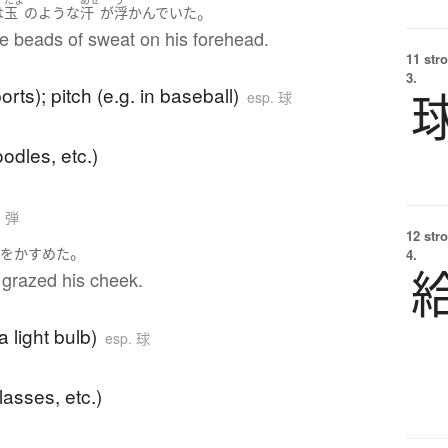
。
は
玉
の
ような
汗
が
浮かんでいた
e beads of sweat on his forehead.
11 str
3.
ports); pitch (e.g. in baseball)
esp. 球
oodles, etc.)
. 弾
12 str
お
。
を
かすめた
4.
 grazed his cheek.
 a light bulb)
esp. 球
lasses, etc.)