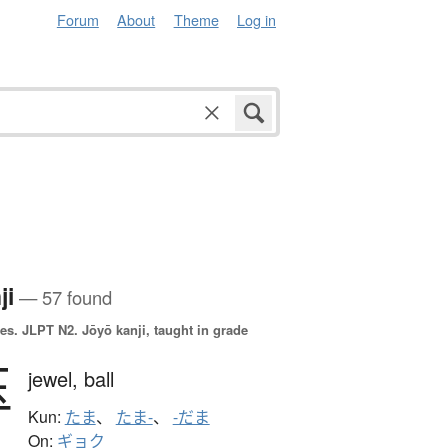
Forum
About
Theme
Log in
ji
— 57 found
es.
JLPT N2. Jōyō kanji, taught in grade
玉
jewel,
ball
Kun:
たま
、
たま-
、
-だま
On:
ギョク