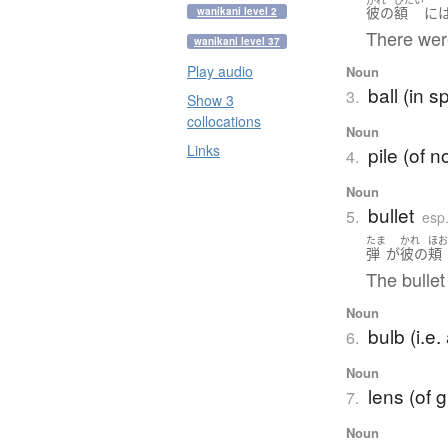
彼の
額
に
wanikani level 2
There wer
wanikani level 37
Play audio
Noun
ball (in s
3.
Show 3
collocations
Noun
Links
pile (of n
4.
Noun
bullet
5.
esp
たま
かれ
ほ
弾
が
彼の
頬
The bullet
Noun
bulb (i.e.
6.
Noun
lens (of g
7.
Noun