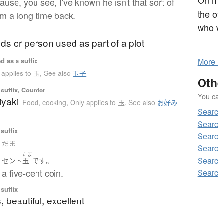
ause, you see, I've known he isn't that sort of
the o
m a long time back.
who w
nds or person used as part of a plot
d as a suffix
More
 applies to 玉
,
See also
玉子
Oth
suffix, Counter
You can
yaki
Food, cooking
,
Only applies to 玉
,
See also
お好み
Sear
Searc
suffix
Searc
. だま
Searc
たま
Searc
５
。
セント
玉
です
 a five-cent coin.
Searc
suffix
; beautiful; excellent