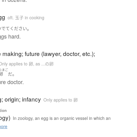
gg
oft. 玉子 in cooking
。
ゆでて
ください
ggs hard.
he making; future (lawyer, doctor, etc.);
Only applies to 卵
,
as ...の卵
たまご
。
卵
だ
ure doctor.
; origin; infancy
Only applies to 卵
tion
ogy)
In zoology, an egg is an organic vessel in which an
ore