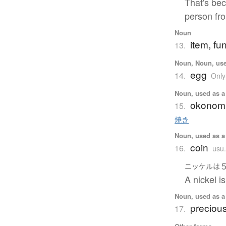
That's bec
person fro
Noun
item, fu
13.
Noun, Noun, use
egg
14.
Only
Noun, used as a 
okonomi
15.
焼き
Noun, used as a 
coin
16.
usu
ニッケル
は
A nickel is
Noun, used as a 
precious
17.