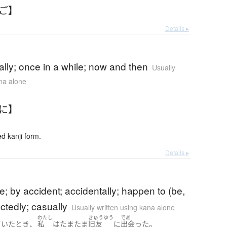
まご】
Details ▸
)
lly; once in a while; now and then
Usually
ana alone
まに】
 kanji form.
Details ▸
)
; by accident; accidentally; happen to (be,
ctedly; casually
Usually written using kana alone
わたし
きゅうゆう
であ
、
。
ていた
とき
私
は
たまたま
旧友
に
出会った