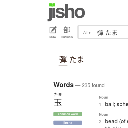
All
▾
Draw
Radicals
彈
たま
Words
— 235 found
たま
Noun
玉
ball; sph
1.
Noun
common word
bead (of 
2.
jlpt n3
かれ
ひたい