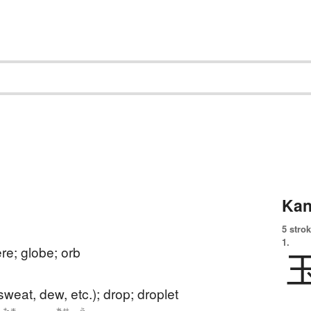
Kan
5 strok
1.
ere; globe; orb
sweat, dew, etc.); drop; droplet
たま
あせ
う