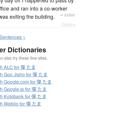
ffice and ran into a co-worker
as exiting the building.
—
Jreibun
Details ▸
S
entences >
er Dictionaries
 also try these fine sites.
ch ALC for 彈 たま
h Goo Jisho for 彈 たま
h Google.com for 彈 たま
h Google.jp for 彈 たま
h Kotobank for 彈 たま
h Weblio for 彈 たま