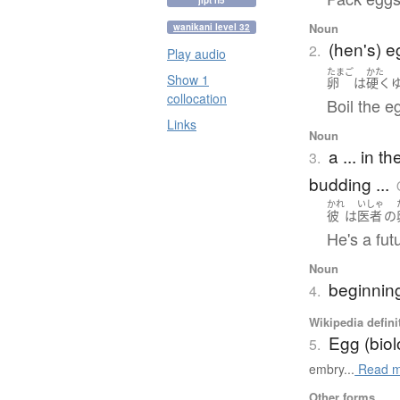
jlpt n5
Noun
wanikani level 32
(hen's) e
2.
Play audio
たまご
かた
Show 1
卵
は
硬く
collocation
Boil the e
Links
Noun
a ... in t
3.
budding ...
かれ
いしゃ
彼
は
医者
の
He's a fut
Noun
beginning
4.
Wikipedia defini
Egg (biol
5.
embry...
Read m
Other forms