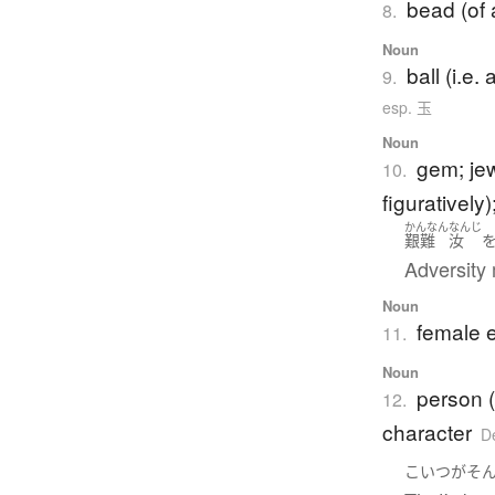
bead (of
8.
Noun
ball (i.e. 
9.
esp. 玉
Noun
gem; je
10.
figuratively)
かんなん
なんじ
艱難
汝
Adversity 
Noun
female e
11.
Noun
person 
12.
character
D
こいつ
が
そ