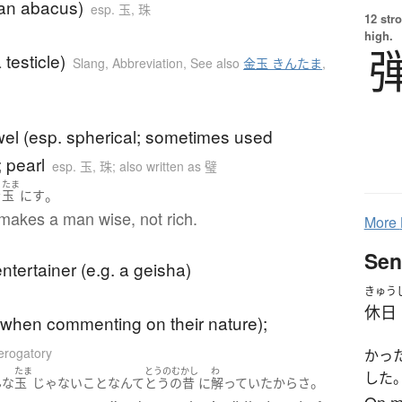
 an abacus)
esp. 玉, 珠
12 str
high.
a testicle)
Slang
,
Abbreviation
,
See also
金玉 きんたま
,
wel (esp. spherical; sometimes used
; pearl
esp. 玉, 珠; also written as 璧
たま
。
を
玉
に
す
makes a man wise, not rich.
More
Sen
ntertainer (e.g. a geisha)
きゅう
休日
(when commenting on their nature);
erogatory
かっ
たま
とうのむかし
わ
した
。
んな
玉
じゃない
こと
なんて
とうの昔
に
解っていた
から
さ
On my