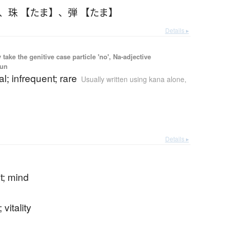
、
珠 【たま】
、
弾 【たま】
Details ▸
ake the genitive case particle 'no', Na-adjective
oun
l; infrequent; rare
Usually written using kana alone
,
Details ▸
it; mind
 vitality