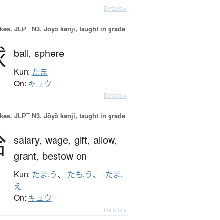
Details ▸
okes.
JLPT N3. Jōyō kanji, taught in grade
球
ball,
sphere
Kun:
たま
On:
キュウ
Details ▸
okes.
JLPT N3. Jōyō kanji, taught in grade
給
salary,
wage,
gift,
allow,
grant,
bestow on
Kun:
たま.う
、
たも.う
、
-たま.
え
On:
キュウ
Details ▸