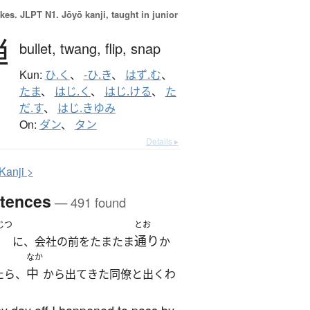
okes.
JLPT N1. Jōyō kanji, taught in junior
弾
bullet,
twang,
flip,
snap
Kun:
ひ.く
、
-ひ.き
、
はず.む
、
たま
、
はじ.く
、
はじ.ける
、
た
だ.す
、
はじ.きゆみ
On:
ダン
、
タン
Details ▸
K
anji >
tences
— 491 found
じつ
とお
通り
に、会社の前をたまたま
か
なか
中
たら、
から出てきた同僚と出くわ
。
 day off I happened to pass by