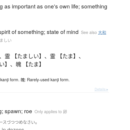
 as important as one's own life; something
spirit of something; state of mind
See also
大和
～だましい
、
霊 【たましい】
、
霊 【たま】
、
しい】
、
魄 【たま】
kanji form. 魄: Rarely-used kanji form.
Details ▸
g; spawn; roe
Only applies to 卵
。
ース
づつ
つめ
なさい
 in dozens.