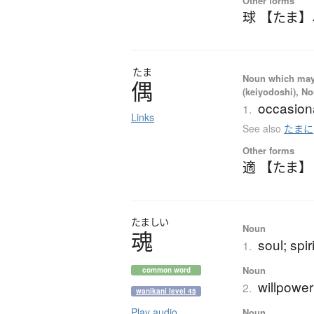
Other forms
球 【たま】
たま
Noun which may t
偶
(keiyodoshi), N
occasiona
1.
Links
See also
たまに
Other forms
適 【たま】
たましい
Noun
魂
soul; spir
1.
Noun
common word
willpower;
2.
wanikani level 45
Play audio
Noun