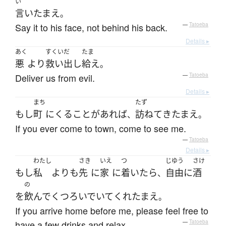
い
言い
たまえ
。
Say it to his face, not behind his back.
—
Tatoeba
Details ▸
あく
すくいだ
たま
悪
より
救い出し
給え
。
Deliver us from evil.
—
Tatoeba
Details ▸
まち
たず
もし
町
に
くる
ことがあれば
訪ねて
き
たまえ
、
。
If you ever come to town, come to see me.
—
Tatoeba
Details ▸
わたし
さき
いえ
つ
じゆう
さけ
もし
私
よりも
先
に
家
に
着いたら
自由に
酒
、
の
を
飲んで
くつろいでいて
くれ
たまえ
。
If you arrive home before me, please feel free to
have a few drinks and relax.
—
Tatoeba