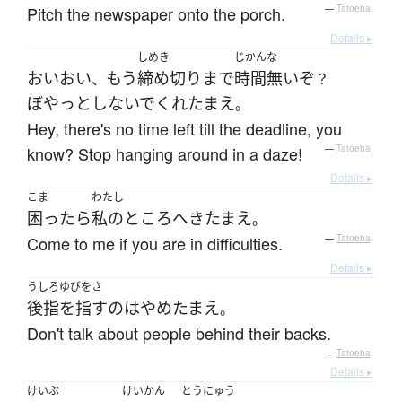
Pitch the newspaper onto the porch.
—
Tatoeba
Details ▸
しめき
じかん
な
おいおい
もう
締め切り
まで
時間
無い
ぞ
、
？
ぼやっと
しないで
くれたまえ
。
Hey, there's no time left till the deadline, you
know? Stop hanging around in a daze!
—
Tatoeba
Details ▸
こま
わたし
困ったら
私の
ところ
へ
きたまえ
。
Come to me if you are in difficulties.
—
Tatoeba
Details ▸
うしろゆびをさ
後指を指す
の
は
やめ
たまえ
。
Don't talk about people behind their backs.
—
Tatoeba
Details ▸
けいぶ
けいかん
とうにゅう