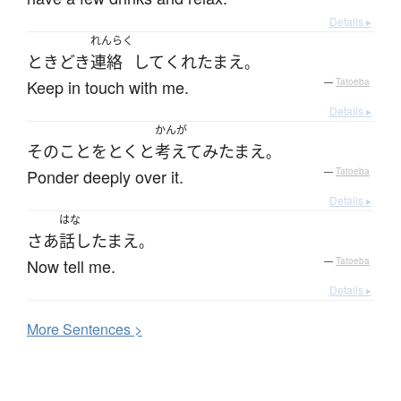
Details ▸
れんらく
ときどき
連絡
して
くれ
たまえ
。
Keep in touch with me.
—
Tatoeba
Details ▸
かんが
その
こと
を
とくと
考えて
み
たまえ
。
Ponder deeply over it.
—
Tatoeba
Details ▸
はな
さあ
話し
たまえ
。
Now tell me.
—
Tatoeba
Details ▸
More
S
entences >