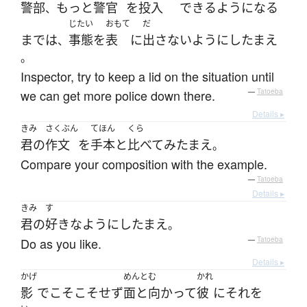
警部
もっと
警官
を
投入
できるようになる
、
じたい
おもて
だ
まで
は
事態
を
表
に
出さない
ように
し
たまえ
、
。
Inspector, try to keep a lid on the situation until
we can get more police down there.
—
Tatoeba
Details ▸
きみ
さくぶん
てほん
くら
君の
作文
を
手本
と
比べて
み
たまえ
。
Compare your composition with the example.
—
Tatoeba
Details ▸
きみ
す
君の
好きな
よう
に
し
たまえ
。
Do as you like.
—
Tatoeba
Details ▸
かげ
めんとむ
かれ
影
で
こそこそ
せず
面と向かって
彼
に
それ
を