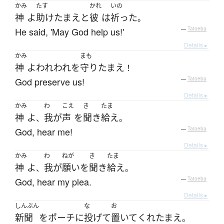
かみ
たす
かれ
いの
神
よ
助け
たまえ
と
彼
は
祈った
。
He said, 'May God help us!'
—
Tatoeba
Details ▸
かみ
まも
神
よ
われわれ
を
守りたまえ
！
God preserve us!
—
Tatoeba
Details ▸
かみ
わ
こえ
き
たま
神
よ
我が
声
を
聞き
給え
、
。
God, hear me!
—
Tatoeba
Details ▸
かみ
わ
ねが
き
たま
神
よ
我が
願い
を
聞き
給え
、
。
God, hear my plea.
—
Tatoeba
Details ▸
しんぶん
な
お
新聞
を
ポーチ
に
投げて
置いて
くれ
たまえ
。