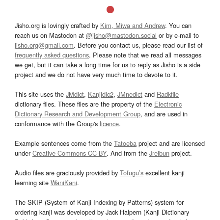
Jisho.org is lovingly crafted by
Kim, Miwa and Andrew
. You can
reach us on Mastodon at
@jisho@mastodon.social
or by e-mail to
jisho.org@gmail.com
. Before you contact us, please read our list of
frequently asked questions
. Please note that we read all messages
we get, but it can take a long time for us to reply as Jisho is a side
project and we do not have very much time to devote to it.
This site uses the
JMdict
,
Kanjidic2
,
JMnedict
and
Radkfile
dictionary files. These files are the property of the
Electronic
Dictionary Research and Development Group
, and are used in
conformance with the Group's
licence
.
Example sentences come from the
Tatoeba
project and are licensed
under
Creative Commons CC-BY
. And from the
Jreibun
project.
Audio files are graciously provided by
Tofugu’s
excellent kanji
learning site
WaniKani
.
The SKIP (System of Kanji Indexing by Patterns) system for
ordering kanji was developed by Jack Halpern (Kanji Dictionary