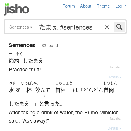
Forum
About
Theme
Log in
Sentences
▾
Sentences
— 32 found
せつやく
節約
し
たまえ
。
Practice thrift!
—
Tatoeba
Details ▸
みず
いっぱい
の
しゅしょう
しつもん
水
を
一杯
飲んで
首相
は
どんどん
質問
、
「
い
し
たまえ
と
言った
！」
。
After taking a drink of water, the Prime Minister
said, "Ask away!"
—
Tatoeba
Details ▸