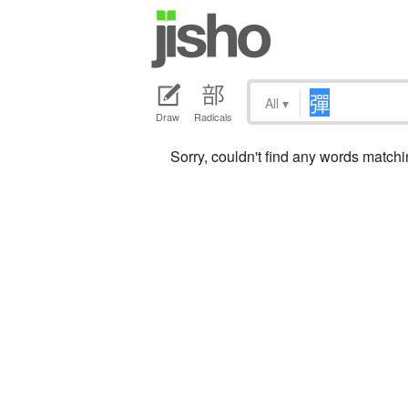
All
▾
Draw
Radicals
Sorry, couldn't find any words match