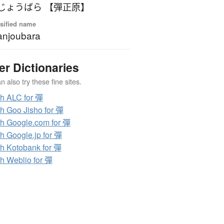
じょうばら 【彈正原】
sified name
njoubara
er Dictionaries
 also try these fine sites.
h ALC for 彈
h Goo Jisho for 彈
h Google.com for 彈
h Google.jp for 彈
h Kotobank for 彈
h Weblio for 彈