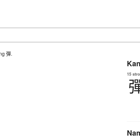
ing 彈.
Kan
15 str
Na