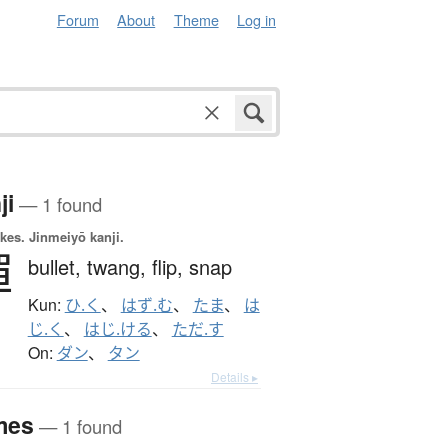
Forum
About
Theme
Log in
ji
— 1 found
okes.
Jinmeiyō kanji.
彈
bullet,
twang,
flip,
snap
Kun:
ひ.く
、
はず.む
、
たま
、
は
じ.く
、
はじ.ける
、
ただ.す
On:
ダン
、
タン
Details ▸
mes
— 1 found