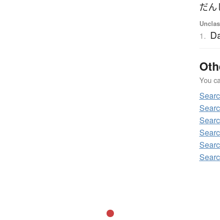
だん
Unclas
Da
1.
Oth
You can
Searc
Searc
Searc
Searc
Searc
Searc