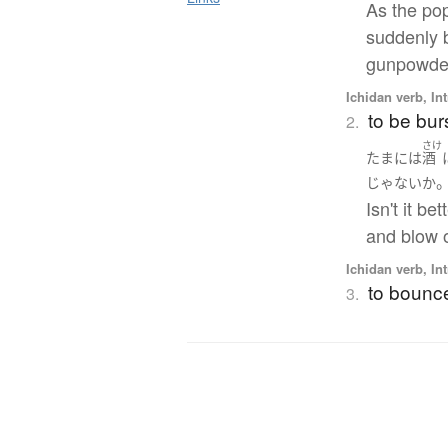
As the pop
suddenly 
gunpowder
Ichidan verb, Int
to be burs
2.
さけ
たまに
は
酒
じゃないか
Isn't it b
and blow o
Ichidan verb, Int
to bounc
3.