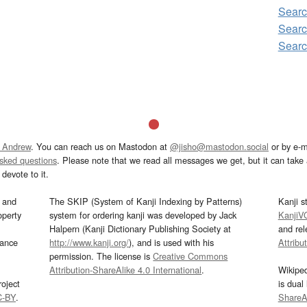
Sear
Sear
Sear
 Andrew
. You can reach us on Mastodon at
@jisho@mastodon.social
or by e-m
asked questions
. Please note that we read all messages we get, but it can take a
devote to it.
and
The SKIP (System of Kanji Indexing by Patterns)
Kanji s
operty
system for ordering kanji was developed by Jack
KanjiV
Halpern (Kanji Dictionary Publishing Society at
and re
mance
http://www.kanji.org/
), and is used with his
Attribu
permission. The license is
Creative Commons
Attribution-ShareAlike 4.0 International
.
Wikipe
oject
is dual
C-BY
.
ShareAl