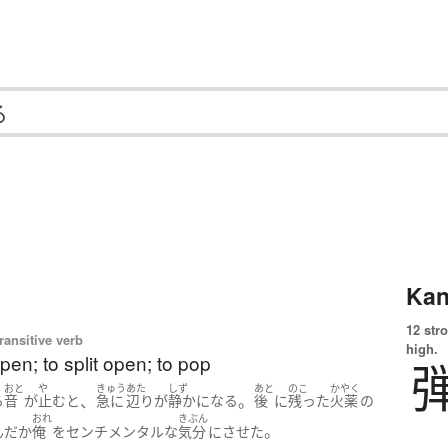
Kan
12 str
ransitive verb
high.
open; to split open; to pop
おと
や
きゅう
あた
しず
あと
のこ
かやく
、
。
る
音
が
止む
と
急に
辺り
が
静か
になる
後
に
残った
火薬
の
おれ
きぶん
。
んだか
俺
を
センチメンタルな
気分
に
させた