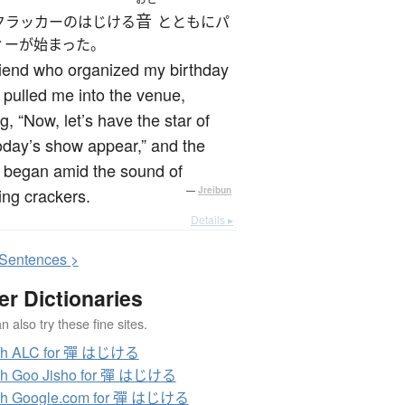
音
クラッカーのはじける
とともにパ
ィーが始まった。
iend who organized my birthday
 pulled me into the venue,
g, “Now, let’s have the star of
oday’s show appear,” and the
 began amid the sound of
ing crackers.
—
Jreibun
Details ▸
S
entences >
er Dictionaries
 also try these fine sites.
ch ALC for 彈 はじける
ch Goo Jisho for 彈 はじける
ch Google.com for 彈 はじける