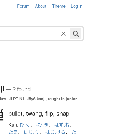
Forum
About
Theme
Log in
ji
— 2 found
okes.
JLPT N1. Jōyō kanji, taught in junior
弾
bullet,
twang,
flip,
snap
Kun:
ひ.く
、
-ひ.き
、
はず.む
、
たま
、
はじ.く
、
はじ.ける
、
た