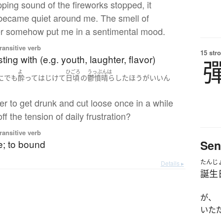
ping sound of the fireworks stopped, it
became quiet around me. The smell of
 somehow put me in a sentimental mood.
ransitive verb
15 str
ting with (e.g. youth, laughter, flavor)
よ
ひごろ
うっぷんは
に
でも
酔って
はじけて
日頃
の
鬱憤晴らした
ほうがいい
ん
。
etter to get drunk and cut loose once in a while
ff the tension of daily frustration?
ransitive verb
Sen
e; to bound
たんじ
Details ▸
誕生
が、
いた