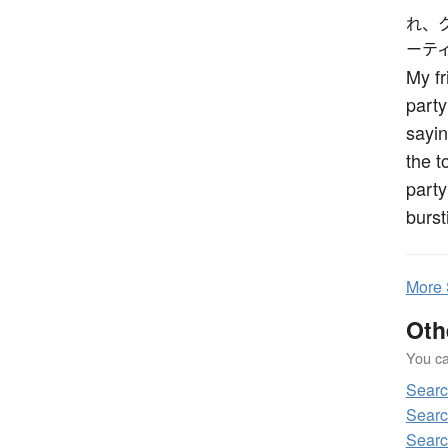
れ、
ーテ
My fr
party
sayin
the t
party
burst
More
Oth
You can
Sear
Sear
Sear