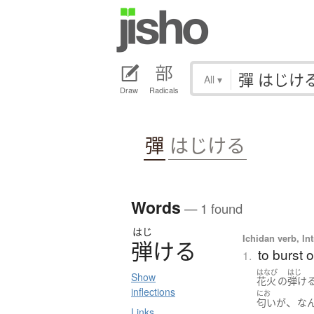
All
▾
Draw
Radicals
彈
はじける
Words
— 1 found
はじ
Ichidan verb, Int
弾
け
る
to burst 
1.
はなび
はじ
Show
花火
の
弾け
inflections
にお
、
匂い
が
な
Links