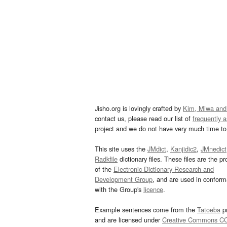
Jisho.org is lovingly crafted by
Kim, Miwa and
contact us, please read our list of
frequently 
project and we do not have very much time to 
This site uses the
JMdict
,
Kanjidic2
,
JMnedict
Radkfile
dictionary files. These files are the pr
of the
Electronic Dictionary Research and
Development Group
, and are used in confor
with the Group's
licence
.
Example sentences come from the
Tatoeba
pr
and are licensed under
Creative Commons C