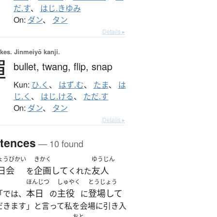
だ.す
、
はじ.きゆみ
On:
ダン
、
タン
Details ▸
okes.
Jinmeiyō kanji.
彈
bullet,
twang,
flip,
snap
Kun:
ひ.く
、
はず.む
、
たま
、
は
じ.く
、
はじ.ける
、
ただ.す
On:
ダン
、
タン
Details ▸
tences
— 10 found
ょうびかい
きかく
ゆうじん
日会
企画して
友人
を
くれた
ほんじつ
しゅやく
とうじょう
本日
主役
登場して
「では、
の
に
だきます」と言って私を会場に引き入
おと