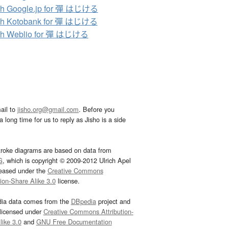
ch Google.jp for 彈 はじける
ch Kotobank for 彈 はじける
ch Weblio for 彈 はじける
ail to
jisho.org@gmail.com
. Before you
 long time for us to reply as Jisho is a side
troke diagrams are based on data from
G
, which is copyright © 2009-2012 Ulrich Apel
leased under the
Creative Commons
tion-Share Alike 3.0
license.
dia data comes from the
DBpedia
project and
 licensed under
Creative Commons Attribution-
ike 3.0
and
GNU Free Documentation