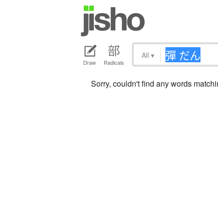
All
▾
Draw
Radicals
Sorry, couldn't find any words mat