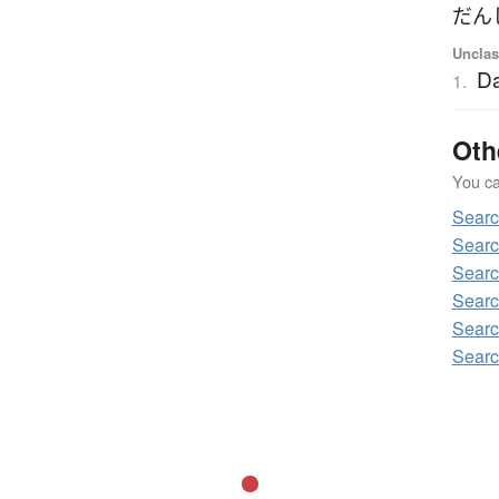
だん
Unclas
Da
1.
Oth
You can
Sear
Searc
Searc
Searc
Searc
Searc