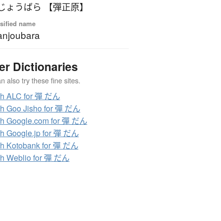
じょうばら 【彈正原】
sified name
njoubara
er Dictionaries
 also try these fine sites.
ch ALC for 彈 だん
h Goo Jisho for 彈 だん
h Google.com for 彈 だん
h Google.jp for 彈 だん
h Kotobank for 彈 だん
h Weblio for 彈 だん