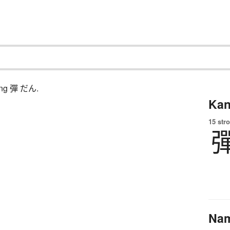
ching 彈 だん.
Kan
15 str
Na