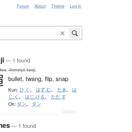
Forum
About
Theme
Log in
ji
— 1 found
okes.
Jinmeiyō kanji.
彈
bullet,
twang,
flip,
snap
Kun:
ひ.く
、
はず.む
、
たま
、
は
じ.く
、
はじ.ける
、
ただ.す
On:
ダン
、
タン
Details ▸
mes
— 1 found