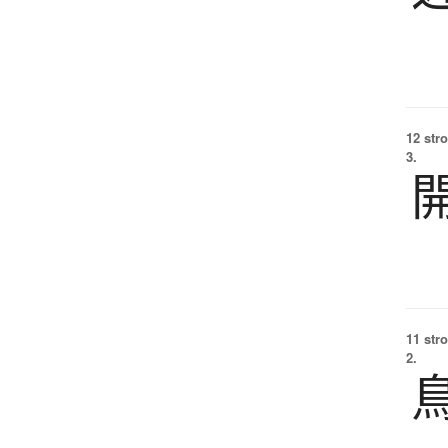
12 str
3.
11 str
2.