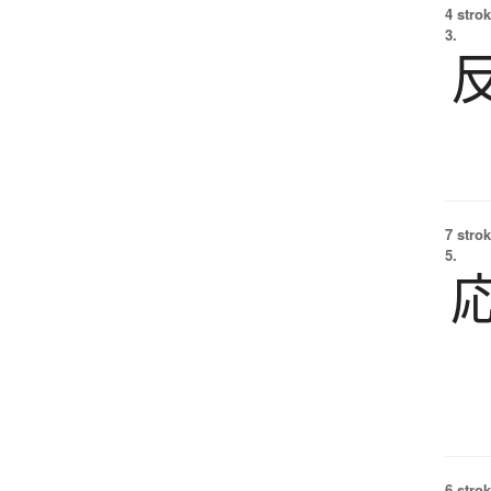
4 strok
3.
7 strok
5.
6 strok