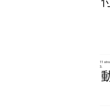
11 str
3.