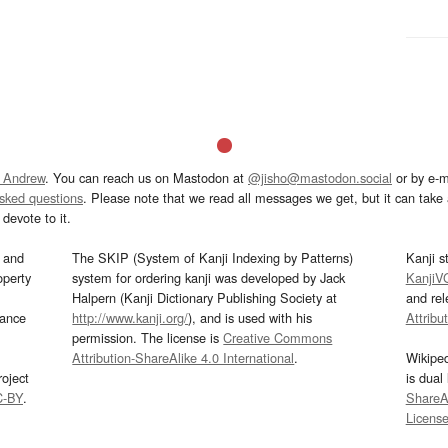
 Andrew
. You can reach us on Mastodon at
@jisho@mastodon.social
or by e-m
asked questions
. Please note that we read all messages we get, but it can take a
devote to it.
and
The SKIP (System of Kanji Indexing by Patterns)
Kanji s
operty
system for ordering kanji was developed by Jack
KanjiV
Halpern (Kanji Dictionary Publishing Society at
and re
mance
http://www.kanji.org/
), and is used with his
Attribu
permission. The license is
Creative Commons
Attribution-ShareAlike 4.0 International
.
Wikipe
oject
is dual
C-BY
.
ShareAl
Licens