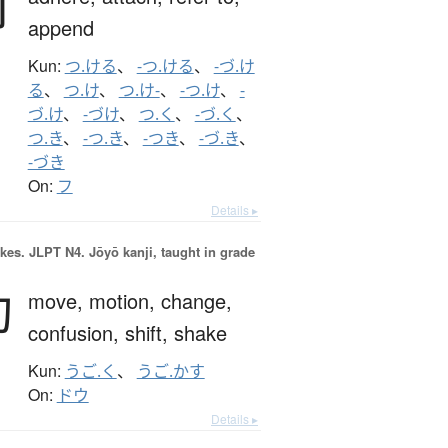
付
append
Kun:
つ.ける
、
-つ.ける
、
-づ.け
る
、
つ.け
、
つ.け-
、
-つ.け
、
-
づ.け
、
-づけ
、
つ.く
、
-づ.く
、
つ.き
、
-つ.き
、
-つき
、
-づ.き
、
-づき
On:
フ
Details ▸
okes.
JLPT N4. Jōyō kanji, taught in grade
動
move,
motion,
change,
confusion,
shift,
shake
Kun:
うご.く
、
うご.かす
On:
ドウ
Details ▸