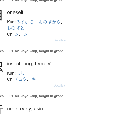
自
oneself
Kun:
みずか.ら
、
おの.ずから
、
おの.ずと
On:
ジ
、
シ
Details ▸
es.
JLPT N2. Jōyō kanji, taught in grade
虫
insect,
bug,
temper
Kun:
むし
On:
チュウ
、
キ
Details ▸
es.
JLPT N4. Jōyō kanji, taught in grade
近
near,
early,
akin,