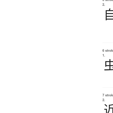
2.
6 strok
1.
7 strok
2.