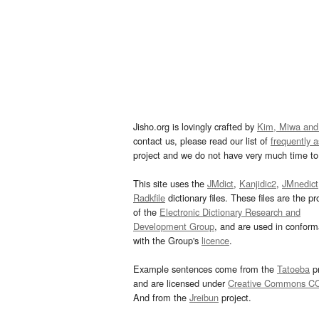
Jisho.org is lovingly crafted by
Kim, Miwa and
contact us, please read our list of
frequently 
project and we do not have very much time to 
This site uses the
JMdict
,
Kanjidic2
,
JMnedict
Radkfile
dictionary files. These files are the pr
of the
Electronic Dictionary Research and
Development Group
, and are used in confor
with the Group's
licence
.
Example sentences come from the
Tatoeba
pr
and are licensed under
Creative Commons C
And from the
Jreibun
project.