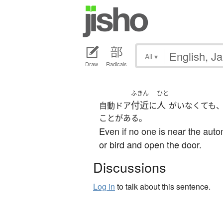
All
▾
Draw
Radicals
ふきん
ひと
付近
人
自動ドア
に
がいなくても
ことがある。
Even if no one is near the auto
or bird and open the door.
Discussions
Log in
to talk about this sentence.