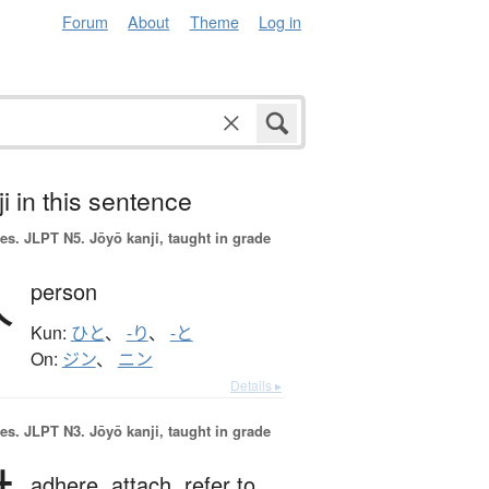
Forum
About
Theme
Log in
i in this sentence
es.
JLPT N5. Jōyō kanji, taught in grade
人
person
Kun:
ひと
、
-り
、
-と
On:
ジン
、
ニン
Details ▸
es.
JLPT N3. Jōyō kanji, taught in grade
adhere,
attach,
refer to,