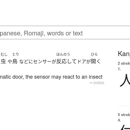
Kanj
むし
とり
はんのう
ひら
虫
鳥
反応して
開く
、
や
などにセンサーが
ドアが
2 strok
1.
matic door, the sensor may react to an insect
—
Jreibun
5 strok
4.