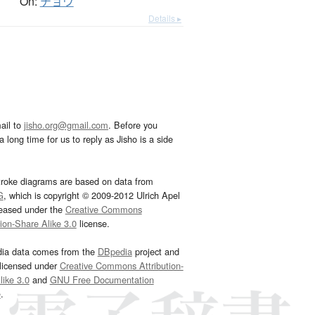
On:
チョウ
Details ▸
ail to
jisho.org@gmail.com
. Before you
 long time for us to reply as Jisho is a side
troke diagrams are based on data from
G
, which is copyright © 2009-2012 Ulrich Apel
leased under the
Creative Commons
tion-Share Alike 3.0
license.
dia data comes from the
DBpedia
project and
 licensed under
Creative Commons Attribution-
ike 3.0
and
GNU Free Documentation
e
.