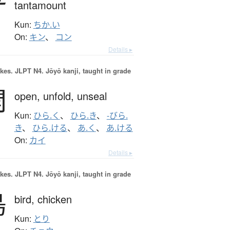
tantamount
Kun:
ちか.い
On:
キン
、
コン
Details ▸
okes.
JLPT N4. Jōyō kanji, taught in grade
開
open,
unfold,
unseal
Kun:
ひら.く
、
ひら.き
、
-びら.
き
、
ひら.ける
、
あ.く
、
あ.ける
On:
カイ
Details ▸
okes.
JLPT N4. Jōyō kanji, taught in grade
鳥
bird,
chicken
Kun:
とり