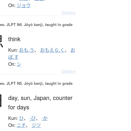
On:
ジョウ
Details ▸
es.
JLPT N4. Jōyō kanji, taught in grade
思
think
Kun:
おも.う
、
おもえら.く
、
お
ぼ.す
On:
シ
Details ▸
es.
JLPT N5. Jōyō kanji, taught in grade
日
day,
sun,
Japan,
counter
for days
Kun:
ひ
、
-び
、
-か
On:
ニチ
、
ジツ