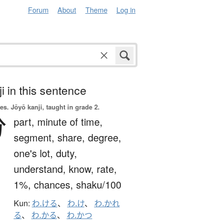
Forum
About
Theme
Log in
i in this sentence
es.
Jōyō kanji, taught in grade 2.
分
part,
minute of time,
segment,
share,
degree,
one's lot,
duty,
understand,
know,
rate,
1%,
chances,
shaku/100
Kun:
わ.ける
、
わ.け
、
わ.かれ
る
、
わ.かる
、
わ.かつ