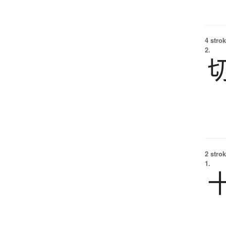
4 strok
2.
2 strok
1.