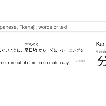
Kanj
つねひごろ
常日頃
らないように、
から十分にトレーニングを
4 strok
will not run out of stamina on match day.
—
Jreibun