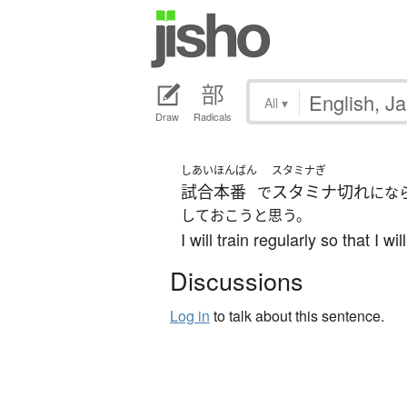
All
▾
Draw
Radicals
しあい
ほんばん
スタミナぎ
試合
本番
スタミナ切れ
で
にな
しておこうと思う。
I will train regularly so that I 
Discussions
Log in
to talk about this sentence.