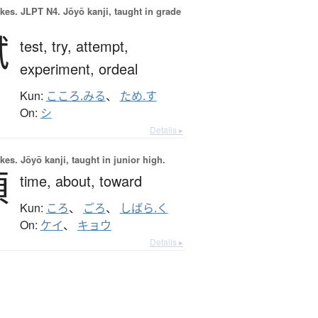
okes.
JLPT N4. Jōyō kanji, taught in grade
試
test,
try,
attempt,
experiment,
ordeal
Kun:
こころ.みる
、
ため.す
On:
シ
Details ▸
okes.
Jōyō kanji, taught in junior high.
頃
time,
about,
toward
Kun:
ころ
、
ごろ
、
しばら.く
On:
ケイ
、
キョウ
Details ▸