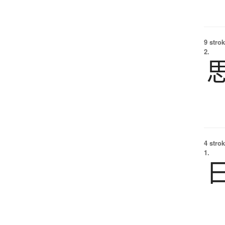
9 strok
2.
4 strok
1.