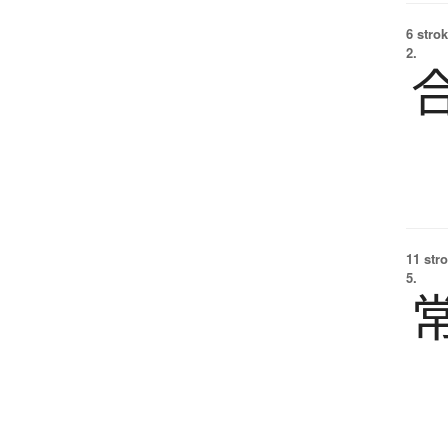
6 strok
2.
11 str
5.