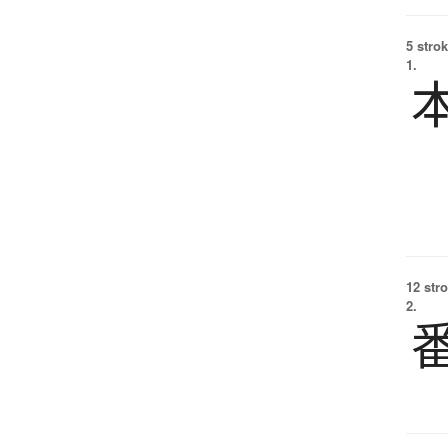
5 strok
1.
12 str
2.