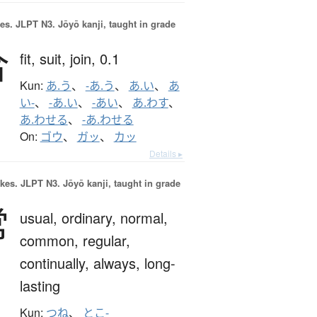
es.
JLPT N3. Jōyō kanji, taught in grade
合
fit,
suit,
join,
0.1
Kun:
あ.う
、
-あ.う
、
あ.い
、
あ
い-
、
-あ.い
、
-あい
、
あ.わす
、
あ.わせる
、
-あ.わせる
On:
ゴウ
、
ガッ
、
カッ
Details ▸
okes.
JLPT N3. Jōyō kanji, taught in grade
常
usual,
ordinary,
normal,
common,
regular,
continually,
always,
long-
lasting
Kun:
つね
、
とこ-