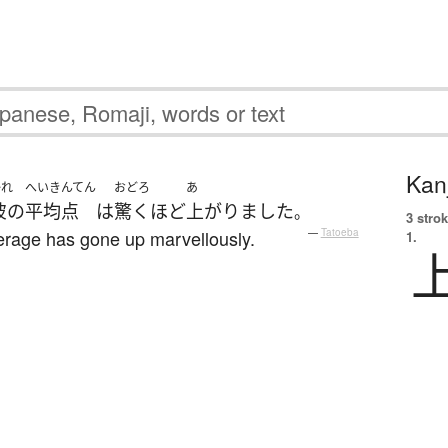
Kanj
かれ
へいきんてん
おどろ
あ
彼の
平均点
は
驚くほど
上がりました
。
3 strok
verage has gone up marvellously.
—
Tatoeba
1.