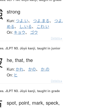
強
strong
Kun:
つよ.い
、
つよ.まる
、
つよ.
める
、
し.いる
、
こわ.い
On:
キョウ
、
ゴウ
Details ▸
es.
JLPT N3. Jōyō kanji, taught in junior
彼
he,
that,
the
Kun:
かれ
、
かの
、
か.の
On:
ヒ
Details ▸
es.
JLPT N3. Jōyō kanji, taught in grade
点
spot,
point,
mark,
speck,