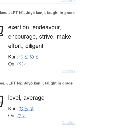
Details ▸
okes.
JLPT N4. Jōyō kanji, taught in grade
勉
exertion,
endeavour,
encourage,
strive,
make
effort,
diligent
Kun:
つと.める
On:
ベン
Details ▸
es.
JLPT N2. Jōyō kanji, taught in grade
均
level,
average
Kun:
なら.す
On:
キン
Details ▸