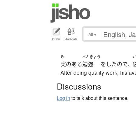
All
▾
Draw
Radicals
み
べんきょう
実のある
勉強
を
した
ので
、
After doing quality work, his a
Discussions
Log in
to talk about this sentence.