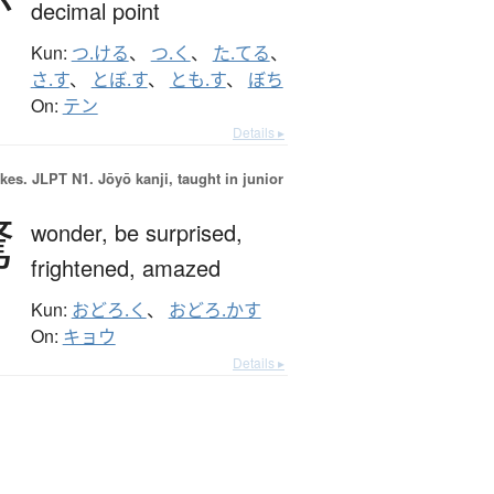
decimal point
Kun:
つ.ける
、
つ.く
、
た.てる
、
さ.す
、
とぼ.す
、
とも.す
、
ぼち
On:
テン
Details ▸
okes.
JLPT N1. Jōyō kanji, taught in junior
驚
wonder,
be surprised,
frightened,
amazed
Kun:
おどろ.く
、
おどろ.かす
On:
キョウ
Details ▸