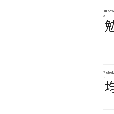
10 str
3.
7 strok
5.