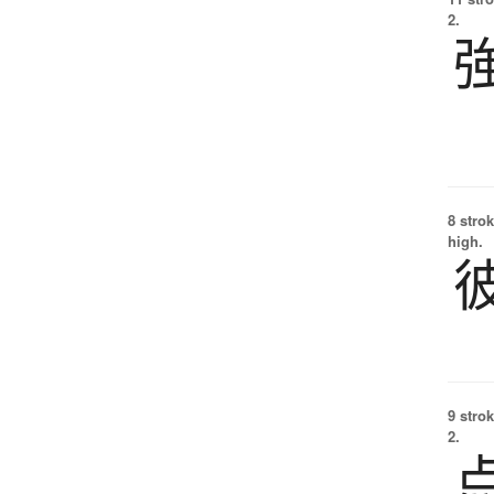
2.
8 strok
high.
9 strok
2.