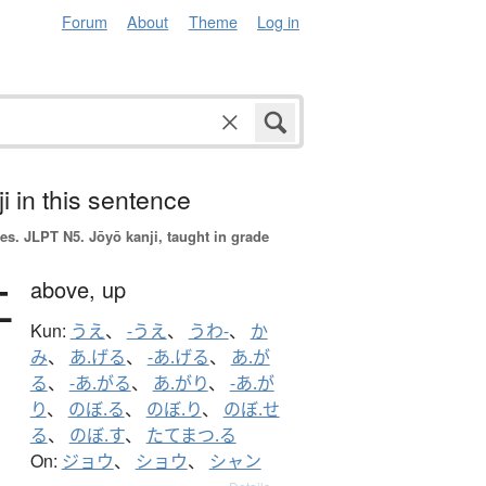
Forum
About
Theme
Log in
i in this sentence
es.
JLPT N5. Jōyō kanji, taught in grade
上
above,
up
Kun:
うえ
、
-うえ
、
うわ-
、
か
み
、
あ.げる
、
-あ.げる
、
あ.が
る
、
-あ.がる
、
あ.がり
、
-あ.が
り
、
のぼ.る
、
のぼ.り
、
のぼ.せ
る
、
のぼ.す
、
たてまつ.る
On:
ジョウ
、
ショウ
、
シャン