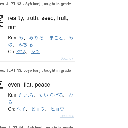
es.
JLPT N3. Jōyō kanji, taught in grade
実
reality,
truth,
seed,
fruit,
nut
Kun:
み
、
みの.る
、
まこと
、
み
の
、
みち.る
On:
ジツ
、
シツ
Details ▸
es.
JLPT N3. Jōyō kanji, taught in grade
平
even,
flat,
peace
Kun:
たい.ら
、
たい.らげる
、
ひ
ら
On:
ヘイ
、
ビョウ
、
ヒョウ
Details ▸
okes.
JLPT N4. Jōyō kanji, taught in grade