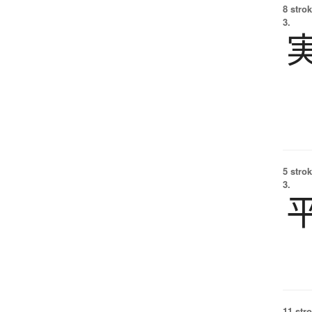
8 strok
3.
5 strok
3.
11 str