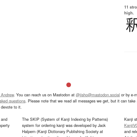
11 str
high.
 Andrew
. You can reach us on Mastodon at
@jisho@mastodon.social
or by e-m
asked questions
. Please note that we read all messages we get, but it can take a
devote to it.
and
The SKIP (System of Kanji Indexing by Patterns)
Kanji s
operty
system for ordering kanji was developed by Jack
KanjiV
Halpern (Kanji Dictionary Publishing Society at
and re