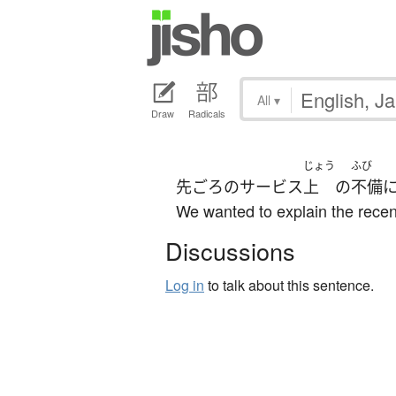
All
▾
Draw
Radicals
じょう
ふび
先ごろ
の
サービス
上
の
不備
We wanted to explain the recent
Discussions
Log in
to talk about this sentence.