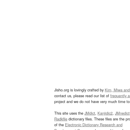
Jisho.org is lovingly crafted by
Kim, Miwa and
contact us, please read our list of
frequently 
project and we do not have very much time to 
This site uses the
JMdict
,
Kanjidic2
,
JMnedict
Radkfile
dictionary files. These files are the pr
of the
Electronic Dictionary Research and