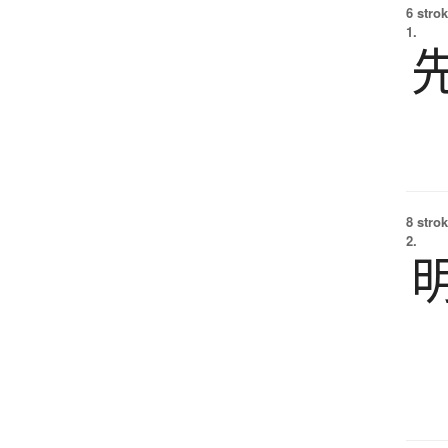
6 strok
1.
8 strok
2.