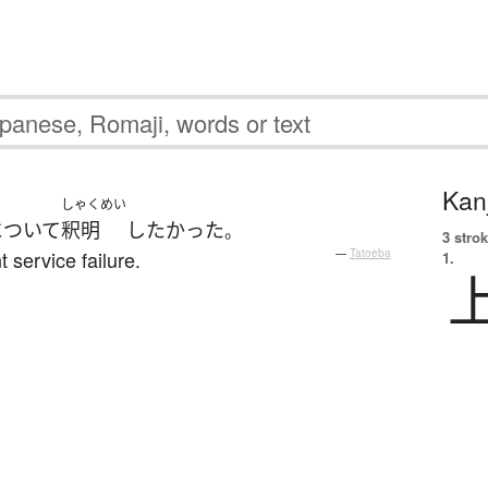
Kanj
しゃくめい
について
釈明
したかった
。
3 strok
 service failure.
—
Tatoeba
1.