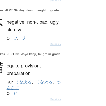
Details ▸
es.
JLPT N4. Jōyō kanji, taught in grade
不
negative,
non-,
bad,
ugly,
clumsy
On:
フ
、
ブ
Details ▸
okes.
JLPT N3. Jōyō kanji, taught in grade
備
equip,
provision,
preparation
Kun:
そな.える
、
そな.わる
、
つ
ぶさ.に
On:
ビ
Details ▸