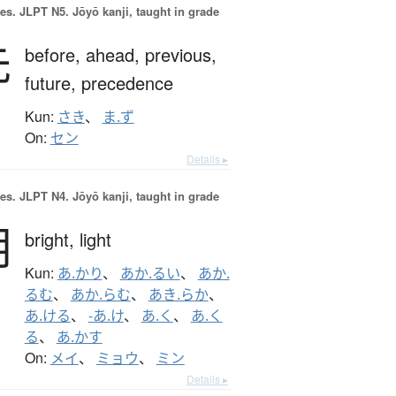
es.
JLPT N5. Jōyō kanji, taught in grade
先
before,
ahead,
previous,
future,
precedence
Kun:
さき
、
ま.ず
On:
セン
Details ▸
es.
JLPT N4. Jōyō kanji, taught in grade
明
bright,
light
Kun:
あ.かり
、
あか.るい
、
あか.
るむ
、
あか.らむ
、
あき.らか
、
あ.ける
、
-あ.け
、
あ.く
、
あ.く
る
、
あ.かす
On:
メイ
、
ミョウ
、
ミン
Details ▸