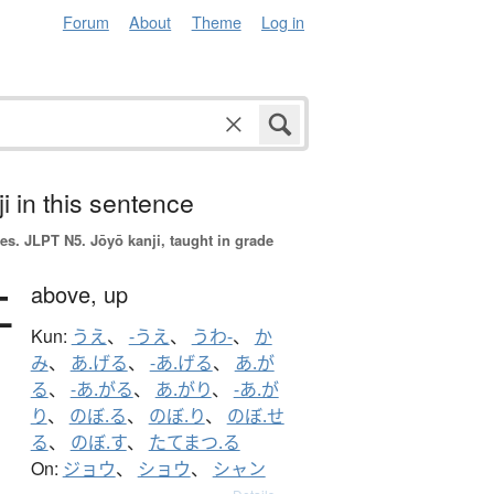
Forum
About
Theme
Log in
i in this sentence
es.
JLPT N5. Jōyō kanji, taught in grade
上
above,
up
Kun:
うえ
、
-うえ
、
うわ-
、
か
み
、
あ.げる
、
-あ.げる
、
あ.が
る
、
-あ.がる
、
あ.がり
、
-あ.が
り
、
のぼ.る
、
のぼ.り
、
のぼ.せ
る
、
のぼ.す
、
たてまつ.る
On:
ジョウ
、
ショウ
、
シャン