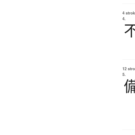
4 strok
4.
12 str
5.