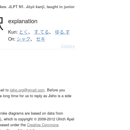
okes.
JLPT N1. Jōyō kanji, taught in junior
釈
explanation
Kun:
とく
、
す.てる
、
ゆる.す
On:
シャク
、
セキ
Details ▸
ail to
jisho.org@gmail.com
. Before you
 long time for us to reply as Jisho is a side
troke diagrams are based on data from
G
, which is copyright © 2009-2012 Ulrich Apel
leased under the
Creative Commons