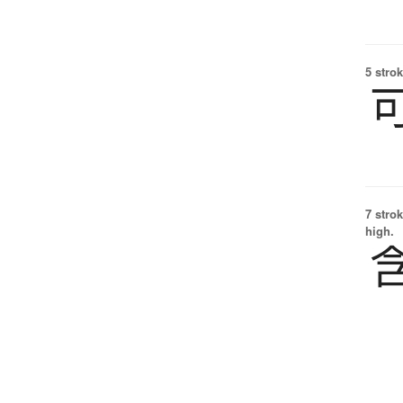
5 strok
7 strok
high.