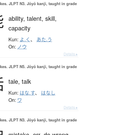
okes.
JLPT N3. Jōyō kanji, taught in grade
能
ability,
talent,
skill,
capacity
Kun:
よ.く
、
あた.う
On:
ノウ
Details ▸
okes.
JLPT N5. Jōyō kanji, taught in grade
話
tale,
talk
Kun:
はな.す
、
はなし
On:
ワ
Details ▸
okes.
JLPT N3. Jōyō kanji, taught in grade
mistake,
err,
do wrong,