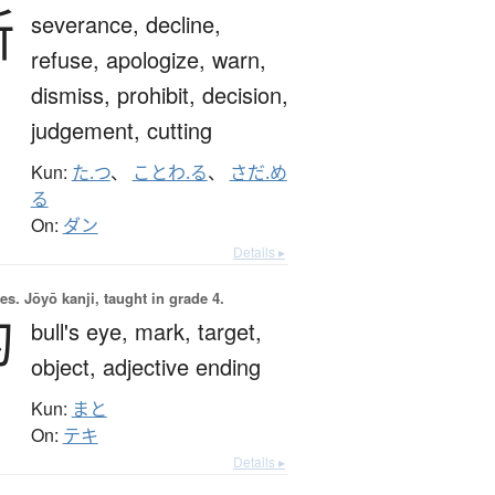
断
severance,
decline,
refuse,
apologize,
warn,
dismiss,
prohibit,
decision,
judgement,
cutting
Kun:
た.つ
、
ことわ.る
、
さだ.め
る
On:
ダン
Details ▸
es.
Jōyō kanji, taught in grade 4.
的
bull's eye,
mark,
target,
object,
adjective ending
Kun:
まと
On:
テキ
Details ▸