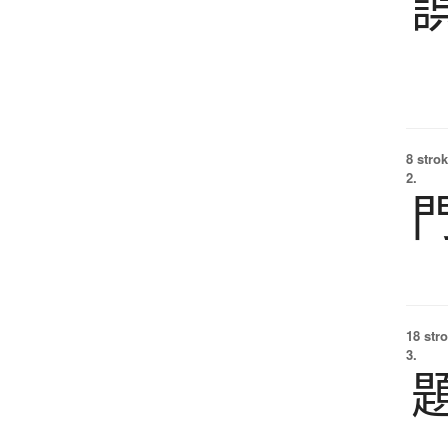
8 strok
2.
18 str
3.