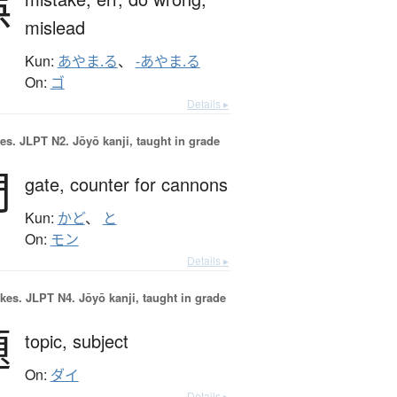
誤
mislead
Kun:
あやま.る
、
-あやま.る
On:
ゴ
Details ▸
es.
JLPT N2. Jōyō kanji, taught in grade
門
gate,
counter for cannons
Kun:
かど
、
と
On:
モン
Details ▸
okes.
JLPT N4. Jōyō kanji, taught in grade
題
topic,
subject
On:
ダイ
Details ▸