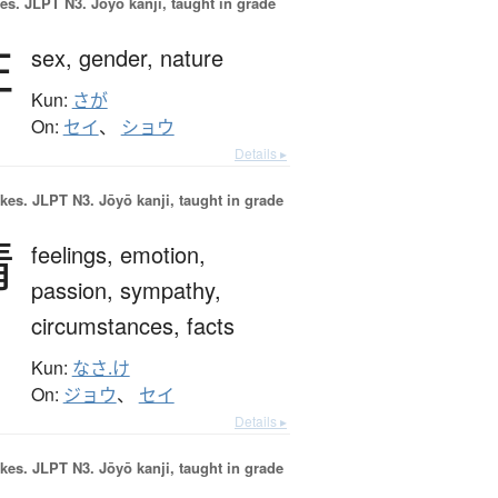
es.
JLPT N3. Jōyō kanji, taught in grade
性
sex,
gender,
nature
Kun:
さが
On:
セイ
、
ショウ
Details ▸
okes.
JLPT N3. Jōyō kanji, taught in grade
情
feelings,
emotion,
passion,
sympathy,
circumstances,
facts
Kun:
なさ.け
On:
ジョウ
、
セイ
Details ▸
okes.
JLPT N3. Jōyō kanji, taught in grade