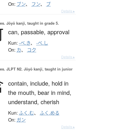
On:
ブン
、
フン
、
ブ
Details ▸
es.
Jōyō kanji, taught in grade 5.
可
can,
passable,
approval
Kun:
-べ.き
、
-べ.し
On:
カ
、
コク
Details ▸
es.
JLPT N2. Jōyō kanji, taught in junior
含
contain,
include,
hold in
the mouth,
bear in mind,
understand,
cherish
Kun:
ふく.む
、
ふく.める
On:
ガン
Details ▸