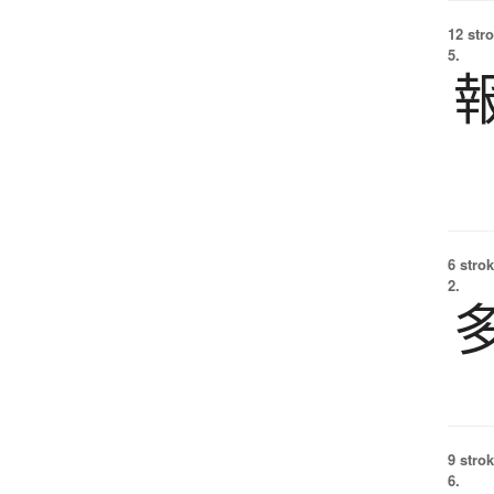
12 str
5.
6 strok
2.
9 strok
6.