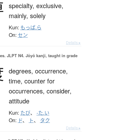
専
specialty,
exclusive,
mainly,
solely
Kun:
もっぱ.ら
On:
セン
Details ▸
es.
JLPT N4. Jōyō kanji, taught in grade
度
degrees,
occurrence,
time,
counter for
occurrences,
consider,
attitude
Kun:
たび
、
-た.い
On:
ド
、
ト
、
タク
Details ▸