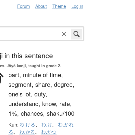
Forum
About
Theme
Log in
i in this sentence
es.
Jōyō kanji, taught in grade 2.
分
part,
minute of time,
segment,
share,
degree,
one's lot,
duty,
understand,
know,
rate,
1%,
chances,
shaku/100
Kun:
わ.ける
、
わ.け
、
わ.かれ
る
、
わ.かる
、
わ.かつ