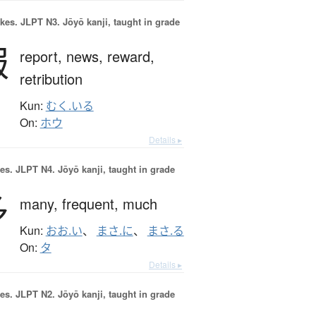
okes.
JLPT N3. Jōyō kanji, taught in grade
報
report,
news,
reward,
retribution
Kun:
むく.いる
On:
ホウ
Details ▸
es.
JLPT N4. Jōyō kanji, taught in grade
多
many,
frequent,
much
Kun:
おお.い
、
まさ.に
、
まさ.る
On:
タ
Details ▸
es.
JLPT N2. Jōyō kanji, taught in grade