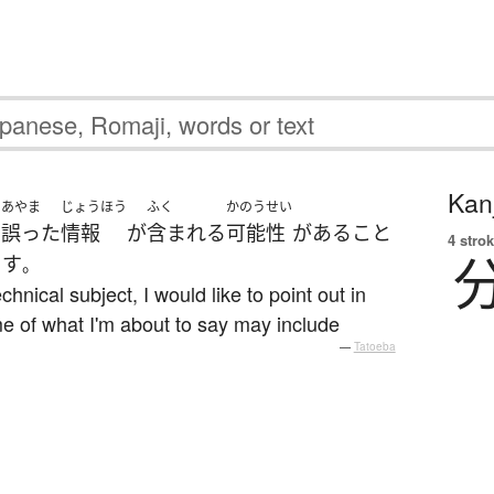
Kanj
あやま
じょうほう
ふく
かのうせい
に
誤った
情報
が
含まれる
可能性
が
ある
こと
4 strok
ます
。
hnical subject, I would like to point out in
me of what I'm about to say may include
—
Tatoeba