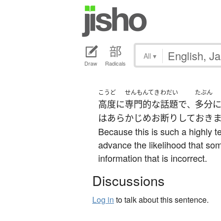
All
▾
Draw
Radicals
こうど
せんもんてき
わだい
たぶん
高度
に
専門的な
話題
で
多分
、
は
あらかじめ
お断り
して
おき
Because this is such a highly tec
advance the likelihood that so
information that is incorrect.
Discussions
Log in
to talk about this sentence.