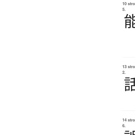
10 str
5.
13 str
2.
14 str
6.