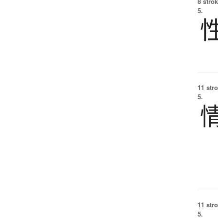
8 strok
5.
11 str
5.
11 str
5.