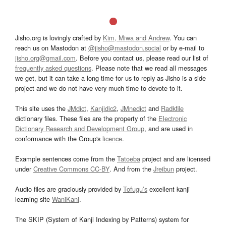
Jisho.org is lovingly crafted by
Kim, Miwa and Andrew
. You can
reach us on Mastodon at
@jisho@mastodon.social
or by e-mail to
jisho.org@gmail.com
. Before you contact us, please read our list of
frequently asked questions
. Please note that we read all messages
we get, but it can take a long time for us to reply as Jisho is a side
project and we do not have very much time to devote to it.
This site uses the
JMdict
,
Kanjidic2
,
JMnedict
and
Radkfile
dictionary files. These files are the property of the
Electronic
Dictionary Research and Development Group
, and are used in
conformance with the Group's
licence
.
Example sentences come from the
Tatoeba
project and are licensed
under
Creative Commons CC-BY
. And from the
Jreibun
project.
Audio files are graciously provided by
Tofugu’s
excellent kanji
learning site
WaniKani
.
The SKIP (System of Kanji Indexing by Patterns) system for