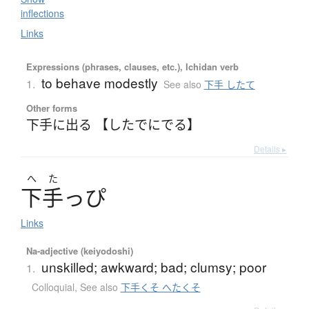
inflections
Links
Expressions (phrases, clauses, etc.), Ichidan verb
to behave modestly
1.
See also
下手 したて
Other forms
下手に出る 【したでにでる】
Details ▸
へ
た
下手
っぴ
Links
Na-adjective (keiyodoshi)
unskilled; awkward; bad; clumsy; poor
1.
Colloquial
,
See also
下手くそ へたくそ