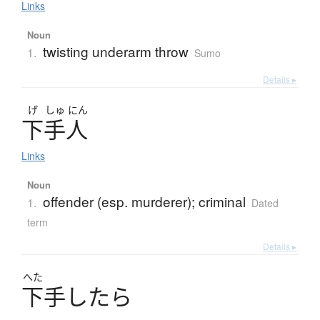
Links
Noun
twisting underarm throw
1.
Sumo
Details ▸
げ
しゅ
にん
下手人
Links
Noun
offender (esp. murderer); criminal
1.
Dated
term
Details ▸
へた
下手
し
た
ら