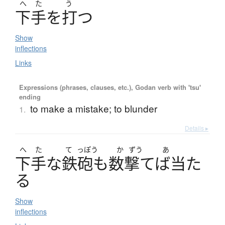
へ
た
う
下手
を
打
つ
Show
inflections
Links
Expressions (phrases, clauses, etc.), Godan verb with 'tsu'
ending
to make a mistake; to blunder
1.
Details ▸
へ
た
て
っぽう
か
ずう
あ
下手
な
鉄砲
も
数撃
てば
当
た
る
Show
inflections