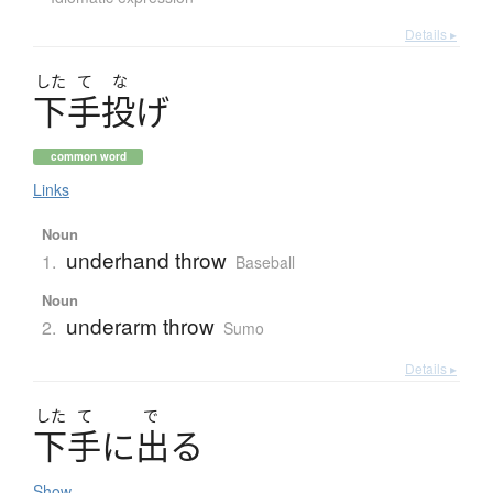
Details ▸
した
て
な
下手投
げ
common word
Links
Noun
underhand throw
1.
Baseball
Noun
underarm throw
2.
Sumo
Details ▸
した
て
で
下手
に
出
る
Show