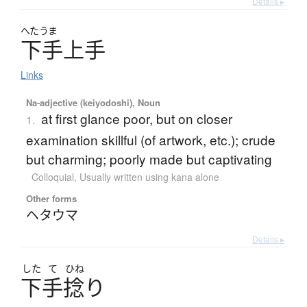
Details ▸
へたうま
下手上手
Links
Na-adjective (keiyodoshi), Noun
at first glance poor, but on closer
1.
examination skillful (of artwork, etc.); crude
but charming; poorly made but captivating
Colloquial
,
Usually written using kana alone
Other forms
ヘタウマ
Details ▸
した
て
ひね
下手捻
り