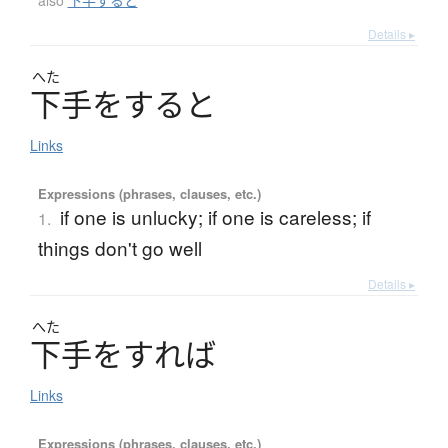
Details ▸
へた
下手
を
す
る
と
Links
Expressions (phrases, clauses, etc.)
if one is unlucky; if one is careless; if
1.
things don't go well
Details ▸
へた
下手
を
す
れ
ば
Links
Expressions (phrases, clauses, etc.)