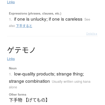
Links
Expressions (phrases, clauses, etc.)
if one is unlucky; if one is careless
1.
See
also
下手すると
Details ▸
ゲ
テ
モ
ノ
Links
Noun
low-quality products; strange thing;
1.
strange combination
Usually written using kana
alone
Other forms
下手物 【げてもの】