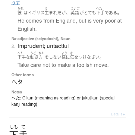
うず
かれ
う
えいご
へた
、
。
彼
は
イギリス
生まれ
だ
が
英語
が
とても
下手
である
He comes from England, but is very poor at
English.
Na-adjective (keiyodoshi), Noun
imprudent; untactful
2.
へた
うご
かた
よう
き
。
下手
な
動き
方
を
しない
様に
気をつけ
なさい
Take care not to make a foolish move.
Other forms
ヘタ
Notes
へた: Gikun (meaning as reading) or jukujikun (special
kanji reading).
Details ▸
しも
て