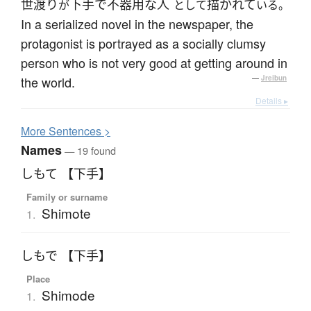
世渡り
下手で
不器用な
人
描かれて
が
として
いる。
In a serialized novel in the newspaper, the
protagonist is portrayed as a socially clumsy
person who is not very good at getting around in
the world.
—
Jreibun
Details ▸
More
S
entences >
Names
— 19 found
しもて 【下手】
Family or surname
Shimote
1.
しもで 【下手】
Place
Shimode
1.