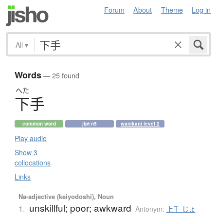
Forum
About
Theme
Log in
All
▾
Words
— 25 found
へた
下手
common word
jlpt n5
wanikani level 2
Play audio
Show 3
collocations
Links
Na-adjective (keiyodoshi), Noun
unskillful; poor; awkward
1.
Antonym:
上手 じょ