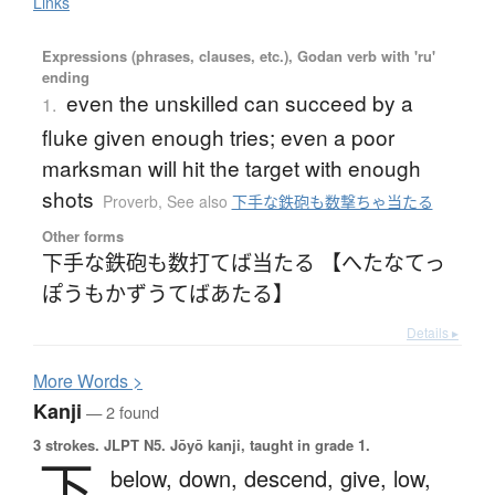
Links
Expressions (phrases, clauses, etc.), Godan verb with 'ru'
ending
even the unskilled can succeed by a
1.
fluke given enough tries; even a poor
marksman will hit the target with enough
shots
Proverb
,
See also
下手な鉄砲も数撃ちゃ当たる
Other forms
下手な鉄砲も数打てば当たる 【へたなてっ
ぽうもかずうてばあたる】
Details ▸
More
W
ords >
Kanji
— 2 found
3 strokes.
JLPT N5. Jōyō kanji, taught in grade 1.
下
below,
down,
descend,
give,
low,