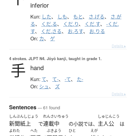
inferior
Kun:
した
、
しも
、
もと
、
さ.げる
、
さ.が
る
、
くだ.る
、
くだ.り
、
くだ.す
、
-くだ.
す
、
くだ.さる
、
お.ろす
、
お.りる
On:
カ
、
ゲ
Details ▸
4 strokes.
JLPT N4. Jōyō kanji, taught in grade 1.
手
hand
Kun:
て
、
て-
、
-て
、
た-
On:
シュ
、
ズ
Details ▸
Sentences
— 61 found
しんぶんしじょう
れんさいちゅう
しゅじんこう
新聞紙上
連載中
主人公
で
の小説では、
は
よわた
へた
ぶきよう
ひと
えが