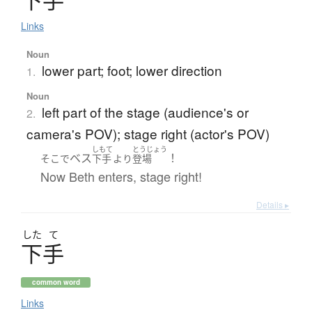
下手
Links
Noun
lower part; foot; lower direction
1.
Noun
left part of the stage (audience's or
2.
camera's POV); stage right (actor's POV)
しもて
とうじょう
ベス
！
そこで
下手
より
登場
Now Beth enters, stage right!
Details ▸
した
て
下手
common word
Links