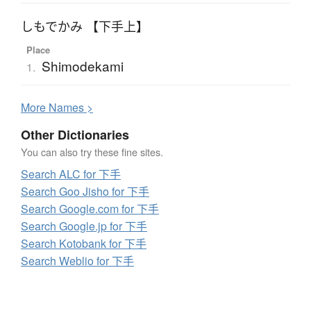
しもでかみ 【下手上】
Place
Shimodekami
1.
More
N
ames >
Other Dictionaries
You can also try these fine sites.
Search ALC for 下手
Search Goo Jisho for 下手
Search Google.com for 下手
Search Google.jp for 下手
Search Kotobank for 下手
Search Weblio for 下手