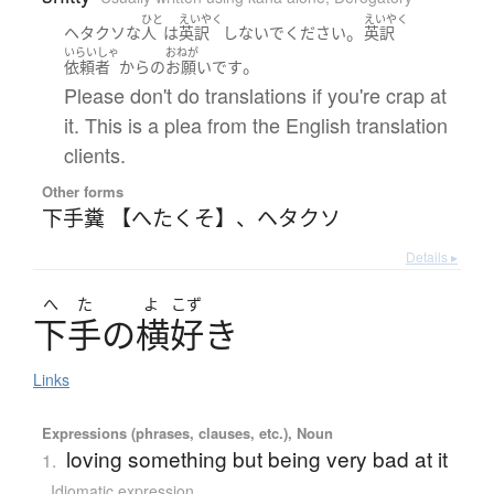
ひと
えいやく
えいやく
。
ヘタクソな
人
は
英訳
しないで
ください
英訳
いらいしゃ
おねが
。
依頼者
から
の
お願い
です
Please don't do translations if you're crap at
it. This is a plea from the English translation
clients.
Other forms
下手糞 【へたくそ】
、
ヘタクソ
Details ▸
へ
た
よ
こず
下手
の
横好
き
Links
Expressions (phrases, clauses, etc.), Noun
loving something but being very bad at it
1.
Idiomatic expression