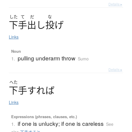
Details ▸
した
て
だ
な
下手出
し
投
げ
Links
Noun
pulling underarm throw
1.
Sumo
Details ▸
へた
下手
す
れ
ば
Links
Expressions (phrases, clauses, etc.)
if one is unlucky; if one is careless
1.
See
also
下手すると