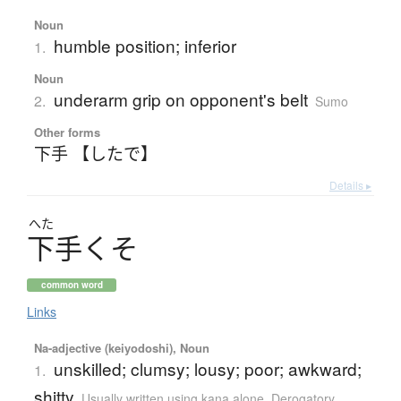
Noun
humble position; inferior
1.
Noun
underarm grip on opponent's belt
2.
Sumo
Other forms
下手 【したで】
Details ▸
へた
下手
く
そ
common word
Links
Na-adjective (keiyodoshi), Noun
unskilled; clumsy; lousy; poor; awkward;
1.
shitty
Usually written using kana alone
,
Derogatory