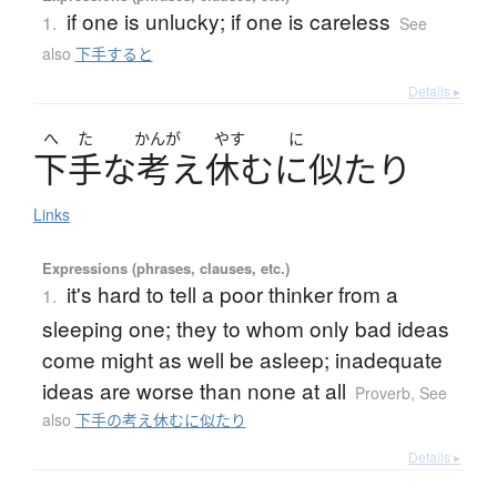
if one is unlucky; if one is careless
1.
See
also
下手すると
Details ▸
へ
た
かんが
やす
に
下手
な
考
え
休
むに
似
たり
Links
Expressions (phrases, clauses, etc.)
it's hard to tell a poor thinker from a
1.
sleeping one; they to whom only bad ideas
come might as well be asleep; inadequate
ideas are worse than none at all
Proverb
,
See
also
下手の考え休むに似たり
Details ▸