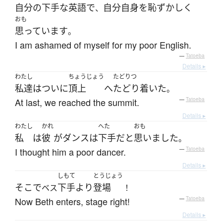
自分
の
下手な
英語
で
自分自身
を
恥ずかしく
、
おも
思っています
。
I am ashamed of myself for my poor English.
—
Tatoeba
Details ▸
わたし
ちょうじょう
たどりつ
私達
は
ついに
頂上
へ
たどり着いた
。
At last, we reached the summit.
—
Tatoeba
Details ▸
わたし
かれ
へた
おも
私
は
彼
が
ダンス
は
下手
だ
と
思いました
。
I thought him a poor dancer.
—
Tatoeba
Details ▸
しもて
とうじょう
そこで
下手
より
登場
ベス
！
Now Beth enters, stage right!
—
Tatoeba
Details ▸