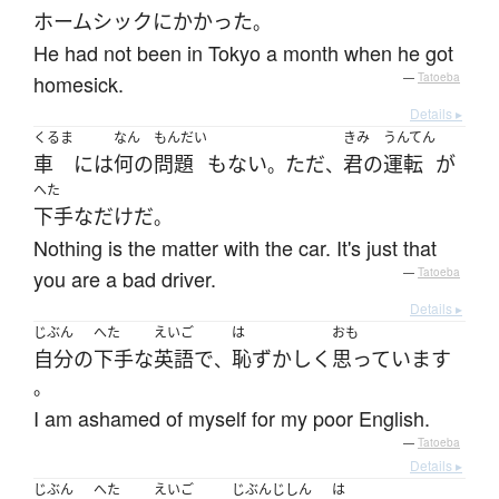
ホームシック
に
かかった
。
He had not been in Tokyo a month when he got
homesick.
—
Tatoeba
Details ▸
くるま
なん
もんだい
きみ
うんてん
車
には
何の
問題
も
ない
ただ
君の
運転
が
。
、
へた
下手な
だけ
だ
。
Nothing is the matter with the car. It's just that
you are a bad driver.
—
Tatoeba
Details ▸
じぶん
へた
えいご
は
おも
自分
の
下手な
英語
で
恥ずかしく
思っています
、
。
I am ashamed of myself for my poor English.
—
Tatoeba
Details ▸
じぶん
へた
えいご
じぶんじしん
は