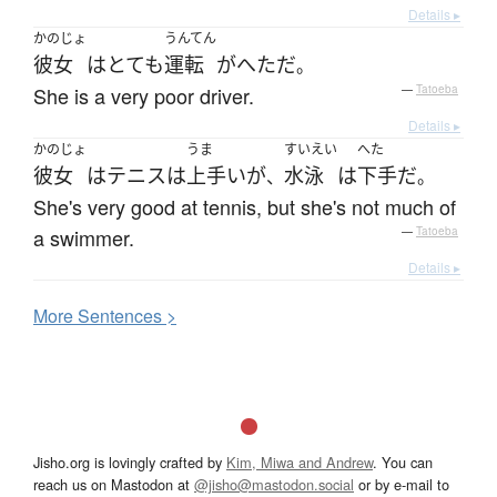
Details ▸
かのじょ
うんてん
彼女
は
とても
運転
が
へた
だ
。
She is a very poor driver.
—
Tatoeba
Details ▸
かのじょ
うま
すいえい
へた
彼女
は
テニス
は
上手い
が
水泳
は
下手
だ
、
。
She's very good at tennis, but she's not much of
a swimmer.
—
Tatoeba
Details ▸
More
S
entences >
Jisho.org is lovingly crafted by
Kim, Miwa and Andrew
. You can
reach us on Mastodon at
@jisho@mastodon.social
or by e-mail to