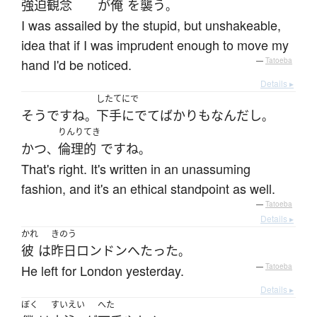
強迫観念
が
俺
を
襲う
。
I was assailed by the stupid, but unshakeable,
idea that if I was imprudent enough to move my
hand I'd be noticed.
—
Tatoeba
Details ▸
したてにで
そうですね
下手にでて
ばかり
も
なんだ
し
。
。
りんりてき
かつ
倫理的
です
ね
、
。
That's right. It's written in an unassuming
fashion, and it's an ethical standpoint as well.
—
Tatoeba
Details ▸
かれ
きのう
彼
は
昨日
ロンドン
へ
たった
。
He left for London yesterday.
—
Tatoeba
Details ▸
ぼく
すいえい
へた