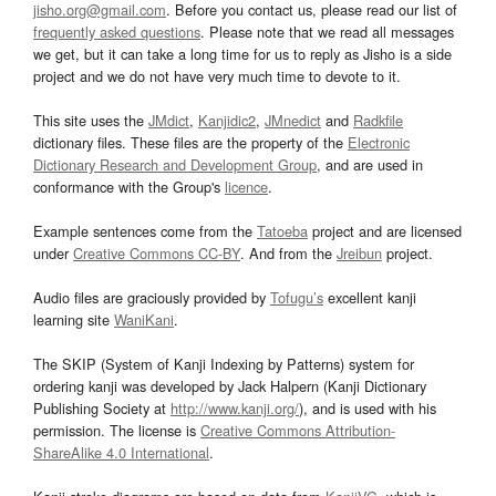
jisho.org@gmail.com
. Before you contact us, please read our list of
frequently asked questions
. Please note that we read all messages
we get, but it can take a long time for us to reply as Jisho is a side
project and we do not have very much time to devote to it.
This site uses the
JMdict
,
Kanjidic2
,
JMnedict
and
Radkfile
dictionary files. These files are the property of the
Electronic
Dictionary Research and Development Group
, and are used in
conformance with the Group's
licence
.
Example sentences come from the
Tatoeba
project and are licensed
under
Creative Commons CC-BY
. And from the
Jreibun
project.
Audio files are graciously provided by
Tofugu’s
excellent kanji
learning site
WaniKani
.
The SKIP (System of Kanji Indexing by Patterns) system for
ordering kanji was developed by Jack Halpern (Kanji Dictionary
Publishing Society at
http://www.kanji.org/
), and is used with his
permission. The license is
Creative Commons Attribution-
ShareAlike 4.0 International
.