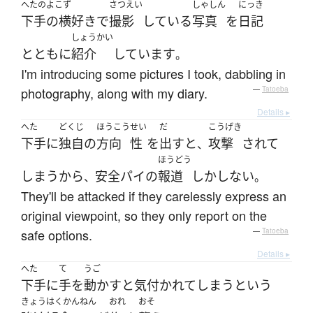
へたのよこず
さつえい
しゃしん
にっき
下手の横好き
で
撮影
している
写真
を
日記
しょうかい
とともに
紹介
しています
。
I'm introducing some pictures I took, dabbling in
photography, along with my diary.
—
Tatoeba
Details ▸
へた
どくじ
ほうこう
せい
だ
こうげき
下手に
独自の
方向
性
を
出す
と
攻撃
されて
、
ほうどう
しまう
から
安全パイ
の
報道
しか
しない
、
。
They'll be attacked if they carelessly express an
original viewpoint, so they only report on the
safe options.
—
Tatoeba
Details ▸
へた
て
うご
下手に
手
を
動かす
と
気付かれて
しまう
と
いう
きょうはくかんねん
おれ
おそ