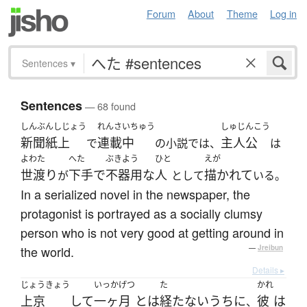
Forum
About
Theme
Log in
Sentences
▾
Sentences
— 68 found
しんぶんしじょう
れんさいちゅう
しゅじんこう
新聞紙上
連載中
主人公
で
の小説では、
は
よわた
へた
ぶきよう
ひと
えが
世渡り
下手で
不器用な
人
描かれて
が
として
いる。
In a serialized novel in the newspaper, the
protagonist is portrayed as a socially clumsy
person who is not very good at getting around in
the world.
—
Jreibun
Details ▸
じょうきょう
いっかげつ
た
かれ
上京
して
一ヶ月
とは
経た
ないうちに
彼
は
、