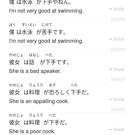
僕
は
水泳
が
下手
や
ねん
。
I'm not very good at swimming.
—
Tatoeba
Details ▸
ぼく
すいえい
にがて
僕
は
水泳
が
苦手
です
。
I'm not very good at swimming.
—
Tatoeba
Details ▸
かのじょ
はなし
へた
彼女
は
話
が
下手
です
。
She is a bad speaker.
—
Tatoeba
Details ▸
かのじょ
りょうり
おそ
へた
彼女
は
料理
が
恐ろしく
下手
だ
。
She is an appalling cook.
—
Tatoeba
Details ▸
かのじょ
りょうり
へた
彼女
は
料理
が
下手
だ
。
She is a poor cook.
—
Tatoeba