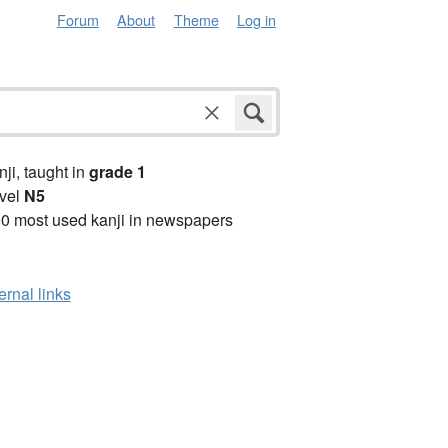
Forum
About
Theme
Log in
anji, taught in
grade 1
vel
N5
0 most used kanji in newspapers
ernal links