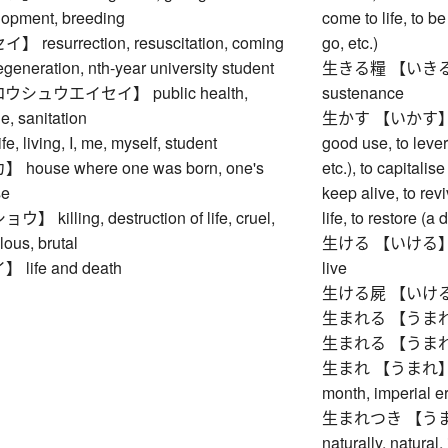
elopment, breeding
come to life, to b
esurrection, resuscitation, coming
go, etc.)
regeneration, nth-year university student
生きる糧 【いきるかて】 s
シュウエイセイ】 public health,
sustenance
e, sanitation
生かす 【いかす】 to ma
living, I, me, myself, student
good use, to lever
ouse where one was born, one's
etc.), to capitalise
se
keep alive, to revi
illing, destruction of life, cruel,
life, to restore (
lous, brutal
生ける 【いける】 to arr
ife and death
live
生ける屍 【いけるしか
生まれる 【うまれる】
生まれる 【うまれる】
生まれ 【うまれ】 birth
month, imperial er
生まれつき 【うまれつき
naturally, natural,