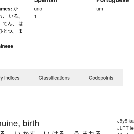
ames:
か
uno
um
っ、 いる、
1
 てん、 は
ひとつ、 ま
hinese
ry Indices
Classifications
Codepoints
nuine, birth
Jōyō k
JLPT le
きる
、
い.かす
、
い.ける
、
う.まれる
、