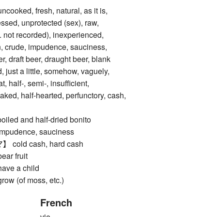
oked, fresh, natural, as it is,
ssed, unprotected (sex), raw,
e. not recorded), inexperienced,
, crude, impudence, sauciness,
, draft beer, draught beer, blank
d, just a little, somehow, vaguely,
, half-, semi-, insufficient,
aked, half-hearted, perfunctory, cash,
d and half-dried bonito
dence, sauciness
ld cash, hard cash
r fruit
ve a child
 (of moss, etc.)
French
vie