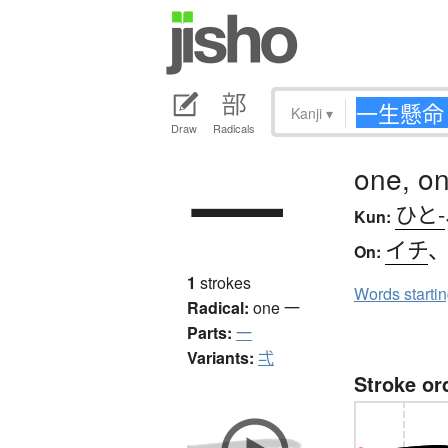
Kanji
▾
Draw
Radicals
一
one, on
ひと-
Kun:
イチ
On:
1
strokes
Words starti
Radical:
one
一
Parts:
一
Variants:
弌
Stroke or