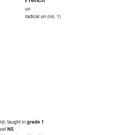
un
radical un (no. 1)
anji, taught in
grade 1
vel
N5