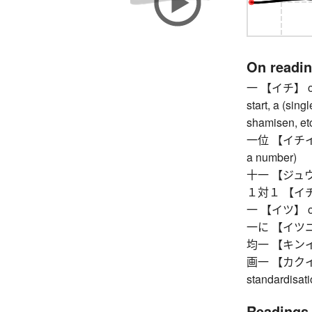
On readi
一 【イチ】 one, 
start, a (sing
shamisen, etc
一位 【イチイ】 fir
a number)
十一 【ジュウイチ
１対１ 【イチタイ
一 【イツ】 one,
一に 【イツニ】 so
均一 【キンイツ】 
画一 【カクイツ】 u
standardisat
Readings