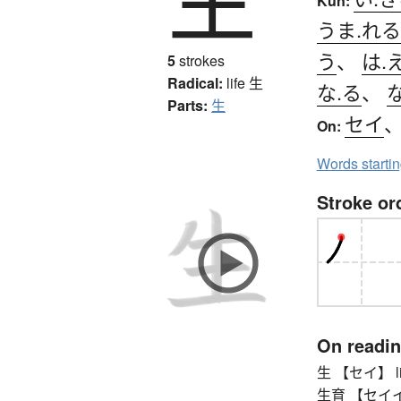
Kun:
うま.れる
う
、
は.
5
strokes
Radical:
life
生
な.る
、
な
Parts:
生
セイ
On:
Words starti
Stroke or
On readi
生 【セイ】 life, 
生育 【セイイク】 b