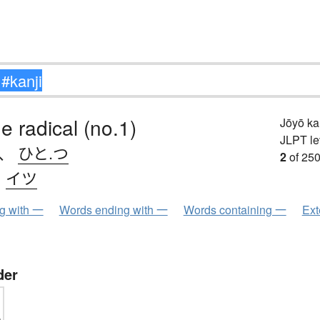
e radical (no.1)
Jōyō k
JLPT le
、
ひと.つ
2
of 250
、
イツ
ng with 一
Words ending with 一
Words containing 一
Ext
der