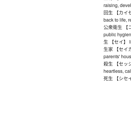
raising, dev
回生 【カイセイ】 r
back to life, 
公衆衛生 【コウ
public hygien
生 【セイ】 life, 
生家 【セイカ】 h
parents' hou
殺生 【セッショウ】 k
heartless, cal
死生 【シセイ】 l