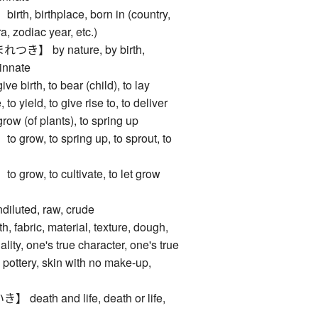
, birthplace, born in (country,
a, zodiac year, etc.)
】 by nature, by birth,
 innate
irth, to bear (child), to lay
 to yield, to give rise to, to deliver
(of plants), to spring up
ow, to spring up, to sprout, to
ow, to cultivate, to let grow
luted, raw, crude
abric, material, texture, dough,
ality, one's true character, one's true
 pottery, skin with no make-up,
ath and life, death or life,