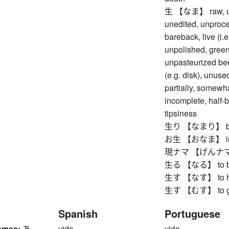
生 【なま】 raw, unco
unedited, unproce
bareback, live (i.
unpolished, green
unpasteurized beer
(e.g. disk), unuse
partially, somewhat
incomplete, half-b
tipsiness
生り 【なまり】 boile
お生 【おなま】 impu
現ナマ 【げんナマ】 co
生る 【なる】 to bea
生す 【なす】 to ha
生す 【むす】 to grow
Spanish
Portuguese
ames:
あ
vida
vida