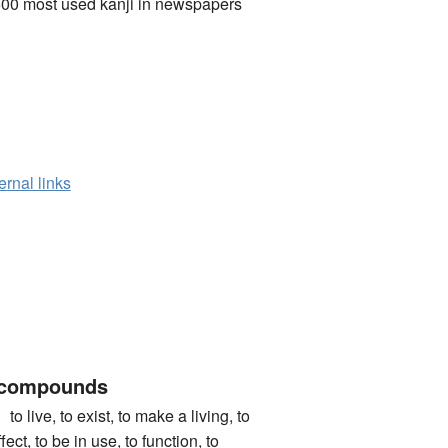
00 most used kanji in newspapers
ernal links
 compounds
e, to exist, to make a living, to
fect, to be in use, to function, to