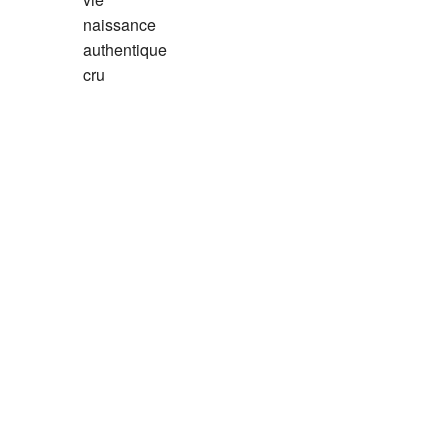
naissance
authentique
cru