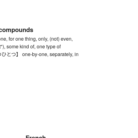
 compounds
or one thing, only, (not) even,
 it"), some kind of, one type of
 one-by-one, separately, in
French