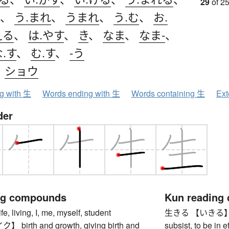
29
of 25
、
う.まれ
、
うまれ
、
う.む
、
お.
える
、
は.やす
、
き
、
なま
、
なま-
、
.す
、
む.す
、
-う
、
ショウ
ng with 生
Words ending with 生
Words containing 生
Ext
der
ng compounds
Kun reading
living, I, me, myself, student
生きる 【いきる】 to liv
irth and growth, giving birth and
subsist, to be in ef