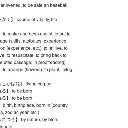
e enlivened, to be safe (in baseball,
ource of vitality, life
ke (the best) use of, to put to
age (skills, attributes, experience,
 on (experience, etc.), to let live, to
ve, to resuscitate, to bring back to
a deleted passage; in proofreading)
ange (flowers), to plant, living,
ばね】 living corpse
 to be born
 to be born
, birthplace, born in (country,
a, zodiac year, etc.)
】 by nature, by birth,
 innate