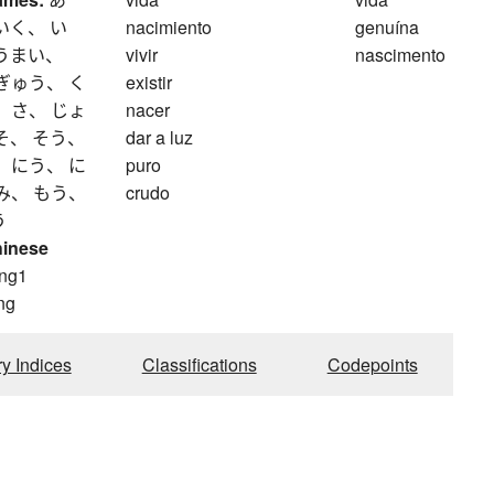
いく、 い
nacimiento
genuína
 うまい、
vivir
nascimento
ぎゅう、 く
existir
 さ、 じょ
nacer
そ、 そう、
dar a luz
 にう、 に
puro
み、 もう、
crudo
う
hinese
ng1
ng
ry Indices
Classifications
Codepoints