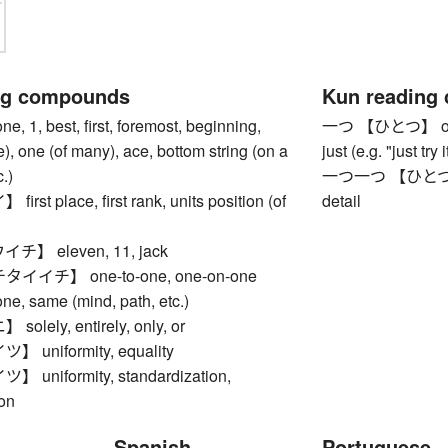
ng compounds
Kun reading
1, best, first, foremost, beginning,
一つ 【ひとつ】 one, f
le), one (of many), ace, bottom string (on a
just (e.g. "just try
.)
一つ一つ 【ひとつひとつ】
st place, first rank, units position (of
detail
】 eleven, 11, jack
イチ】 one-to-one, one-on-one
 same (mind, path, etc.)
lely, entirely, only, or
uniformity, equality
niformity, standardization,
ion
Spanish
Portuguese