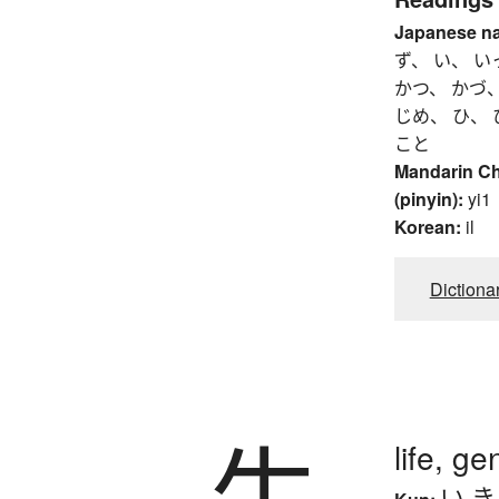
Japanese n
ず、 い、 い
かつ、 かづ、
じめ、 ひ、 
こと
Mandarin C
(pinyin):
yi1
Korean:
il
Dictiona
生
life, ge
い.