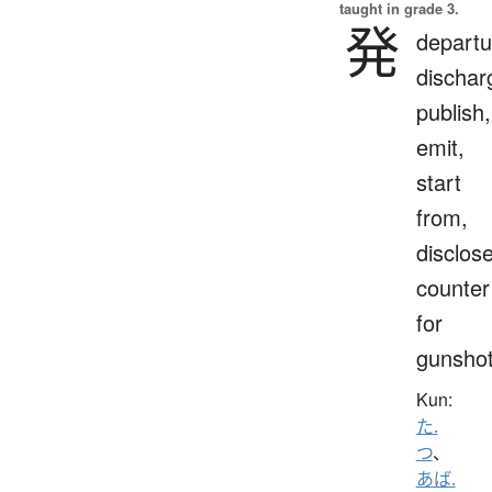
taught in grade 3.
発
departu
dischar
publish,
emit,
start
from,
disclose
counter
for
gunsho
Kun:
た.
つ
、
あば.