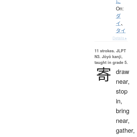
に
On:
ダ
イ
、
タイ
Details ▸
11 strokes.
JLPT
N3. Jōyō kanji,
taught in grade 5.
寄
draw
near,
stop
in,
bring
near,
gather,