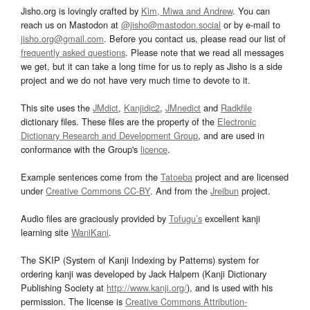
Jisho.org is lovingly crafted by
Kim, Miwa and Andrew
. You can
reach us on Mastodon at
@jisho@mastodon.social
or by e-mail to
jisho.org@gmail.com
. Before you contact us, please read our list of
frequently asked questions
. Please note that we read all messages
we get, but it can take a long time for us to reply as Jisho is a side
project and we do not have very much time to devote to it.
This site uses the
JMdict
,
Kanjidic2
,
JMnedict
and
Radkfile
dictionary files. These files are the property of the
Electronic
Dictionary Research and Development Group
, and are used in
conformance with the Group's
licence
.
Example sentences come from the
Tatoeba
project and are licensed
under
Creative Commons CC-BY
. And from the
Jreibun
project.
Audio files are graciously provided by
Tofugu’s
excellent kanji
learning site
WaniKani
.
The SKIP (System of Kanji Indexing by Patterns) system for
ordering kanji was developed by Jack Halpern (Kanji Dictionary
Publishing Society at
http://www.kanji.org/
), and is used with his
permission. The license is
Creative Commons Attribution-