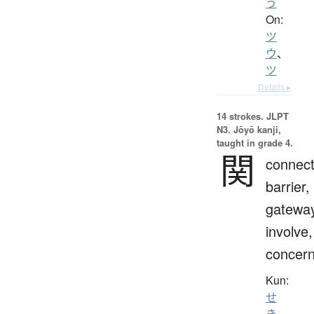
う
On:
ツ
ウ
、
ツ
Details ▸
14 strokes.
JLPT
N3. Jōyō kanji,
taught in grade 4.
関
connect
barrier,
gateway
involve,
concern
Kun:
せ
き
、