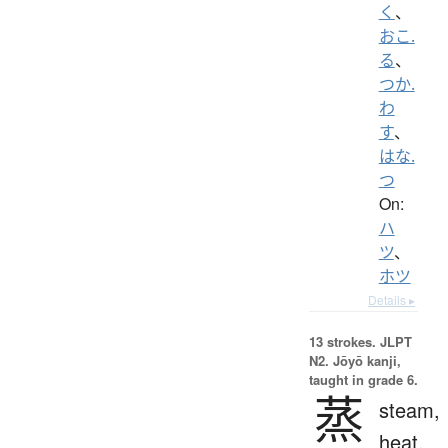
く
、
おこ.
る
、
つか.
わ
す
、
はな.
つ
On:
ハ
ツ
、
ホツ
Details ▸
13 strokes.
JLPT
N2. Jōyō kanji,
taught in grade 6.
蒸
steam,
heat,