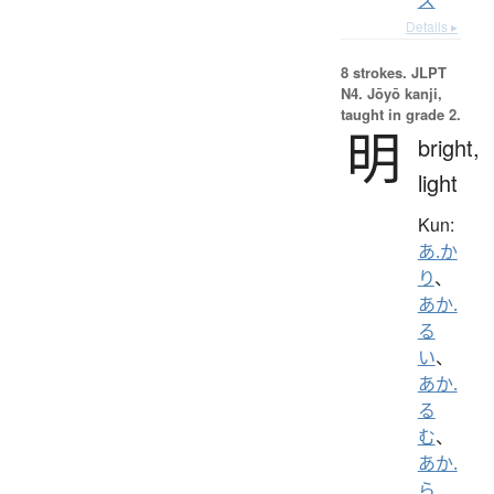
Details ▸
8 strokes.
JLPT
N4. Jōyō kanji,
taught in grade 2.
明
bright,
light
Kun:
あ.か
り
、
あか.
る
い
、
あか.
る
む
、
あか.
ら