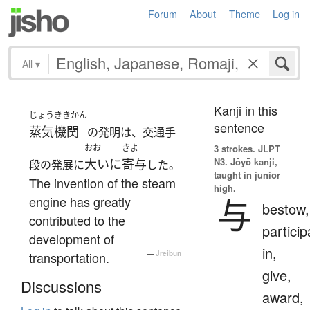
Forum
About
Theme
Log in
All
▾
Kanji in this
じょうききかん
sentence
蒸気機関
の発明は、交通手
おお
きよ
3 strokes.
JLPT
N3. Jōyō kanji,
大いに
寄与
段の発展に
した。
taught in junior
The invention of the steam
high.
与
engine has greatly
bestow,
contributed to the
particip
development of
in,
transportation.
—
Jreibun
give,
Discussions
award,