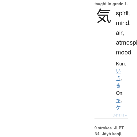
taught in grade 1.
気
spirit,
mind,
air,
atmosp
mood
Kun:
い
き
、
き
On:
キ
、
ケ
Details ▸
9 strokes.
JLPT
N4. Jōyō kanji,