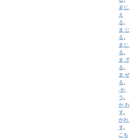
まじ.
え
る
、
ま.じ
る
、
まじ.
る
、
ま.ざ
る
、
ま.ぜ
る
、
-か.
う
、
か.わ
す
、
かわ.
す
、
こも