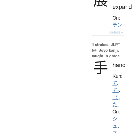
expand
On:
テン
Details ▸
4 strokes.
JLPT
N4. Jōyō kanji,
taught in grade 1.
手
hand
Kun:
て
、
て-
、
-て
、
た-
On:
シ
ュ
、
ズ