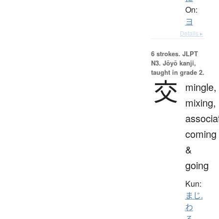
On:
ヨ
Details ▸
6 strokes.
JLPT
N3. Jōyō kanji,
taught in grade 2.
交
mingle,
mixing,
associa
coming
&
going
Kun:
まじ.
わ
る
、