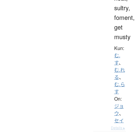
sultry,
foment,
get
musty
Kun:
む.
す
、
む.れ
る
、
む.ら
す
On:
ジョ
ウ
、
セイ
Details ▸