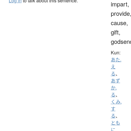
Log in
to talk about this sentence.
impart,
provide
cause,
gift,
godsen
Kun:
あた.
え
る
、
あず
か.
る
、
くみ.
す
る
、
とも
に