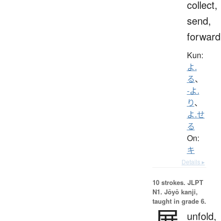
collect,
send,
forward
Kun:
よ.
る
、
-よ.
り
、
よ.せ
る
On:
キ
Details ▸
10 strokes.
JLPT
N1. Jōyō kanji,
taught in grade 6.
展
unfold,