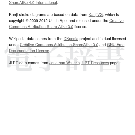
ShareAlike 4.0 International
.
Kanji stroke diagrams are based on data from
KanjiVG
, which is
copyright © 2009-2012 Ulrich Apel and released under the
Creative
Commons Attribution-Share Alike 3.0
license.
Wikipedia data comes from the
DBpedia
project and is dual licensed
under
Creative Commons Attribution-ShareAlike 3.0
and
GNU Free
Documentation License
.
JLPT data comes from
Jonathan Waller‘s
JLPT Resources
page.