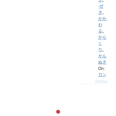
-ぜ
き
、
かか.
わ
る
、
から
く
り
、
かん
ぬき
On:
カン
Details ▸