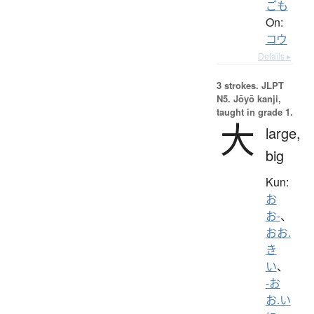
ごも
On:
コウ
Details ▸
3 strokes.
JLPT
N5. Jōyō kanji,
taught in grade 1.
大
large,
big
Kun:
お
お-
、
おお.
き
い
、
-お
お.い