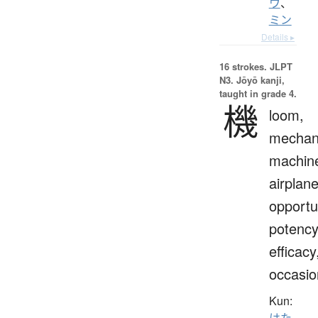
ウ
、
ミン
Details ▸
16 strokes.
JLPT
N3. Jōyō kanji,
taught in grade 4.
機
loom,
mechan
machin
airplane
opportu
potency
efficacy
occasio
Kun:
はた