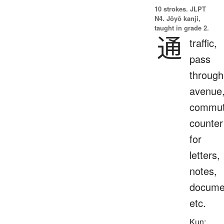
10 strokes.
JLPT
N4. Jōyō kanji,
taught in grade 2.
通
traffic,
pass
through
avenue
commut
counter
for
letters,
notes,
docume
etc.
Kun: