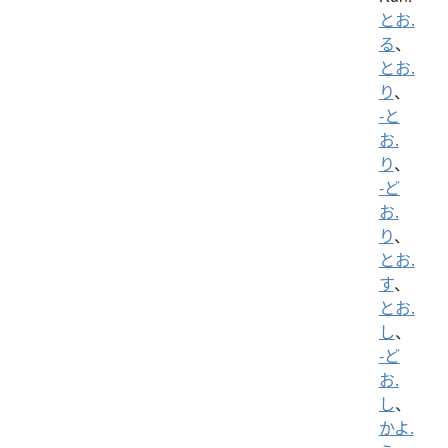
とお.
る
、
とお.
り
、
-と
お.
り
、
-ど
お.
り
、
とお.
す
、
とお.
し
、
-ど
お.
し
、
かよ.