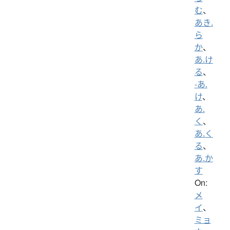
む
、
あき.
ら
か
、
あ.け
る
、
-あ.
け
、
あ.
く
、
あ.く
る
、
あ.か
す
On:
メ
イ
、
ミョ