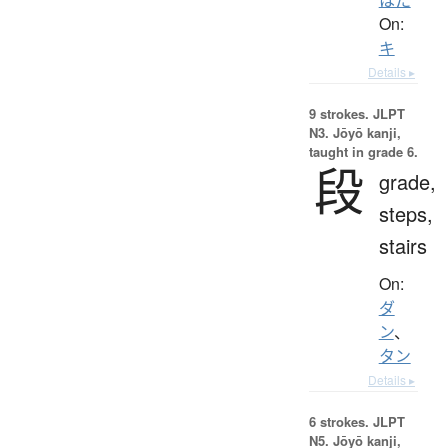
On:
キ
Details ▸
9 strokes.
JLPT
N3. Jōyō kanji,
taught in grade 6.
段
grade,
steps,
stairs
On:
ダ
ン
、
タン
Details ▸
6 strokes.
JLPT
N5. Jōyō kanji,