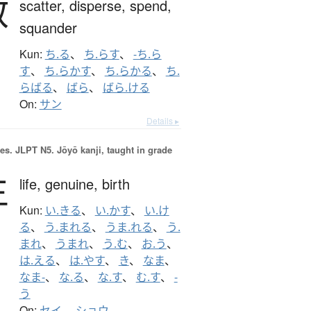
散
scatter,
disperse,
spend,
squander
Kun:
ち.る
、
ち.らす
、
-ち.ら
す
、
ち.らかす
、
ち.らかる
、
ち.
らばる
、
ばら
、
ばら.ける
On:
サン
Details ▸
es.
JLPT N5. Jōyō kanji, taught in grade
生
life,
genuine,
birth
Kun:
い.きる
、
い.かす
、
い.け
る
、
う.まれる
、
うま.れる
、
う.
まれ
、
うまれ
、
う.む
、
お.う
、
は.える
、
は.やす
、
き
、
なま
、
なま-
、
な.る
、
な.す
、
む.す
、
-
う
On:
セイ
、
ショウ