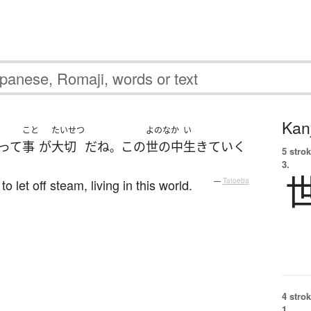
Kanj
こと
たいせつ
よのなか
い
って
事
が
大切
だ
ね
この
世の中
生きて
いく
。
5 strok
3.
o let off steam, living in this world.
—
Tatoeba
4 strok
1.