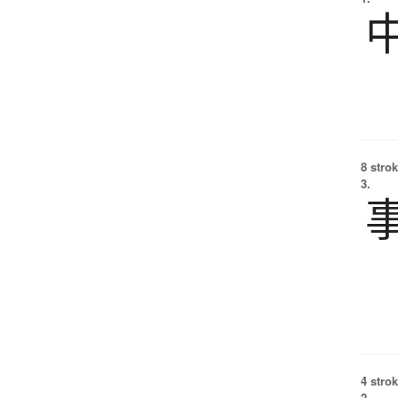
8 strok
3.
4 strok
2.