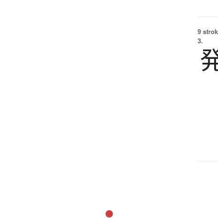
9 strok
3.