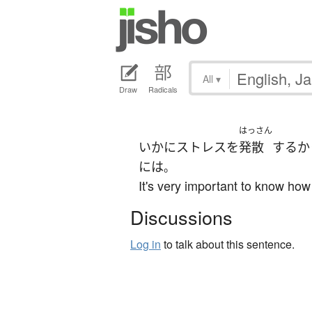
All
▾
Draw
Radicals
はっさん
いかに
ストレス
を
発散
する
か
には
。
It's very important to know how t
Discussions
Log in
to talk about this sentence.