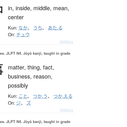
中
in,
inside,
middle,
mean,
center
Kun:
なか
、
うち
、
あた.る
On:
チュウ
Details ▸
es.
JLPT N4. Jōyō kanji, taught in grade
事
matter,
thing,
fact,
business,
reason,
possibly
Kun:
こと
、
つか.う
、
つか.える
On:
ジ
、
ズ
Details ▸
es.
JLPT N4. Jōyō kanji, taught in grade