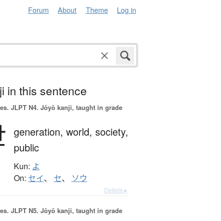
Forum
About
Theme
Log in
i in this sentence
es.
JLPT N4. Jōyō kanji, taught in grade
世
generation,
world,
society,
public
Kun:
よ
On:
セイ
、
セ
、
ソウ
Details ▸
es.
JLPT N5. Jōyō kanji, taught in grade