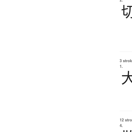
3 strok
1.
12 str
4.