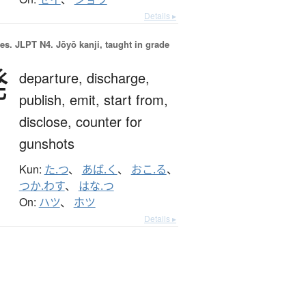
Details ▸
es.
JLPT N4. Jōyō kanji, taught in grade
発
departure,
discharge,
publish,
emit,
start from,
disclose,
counter for
gunshots
Kun:
た.つ
、
あば.く
、
おこ.る
、
つか.わす
、
はな.つ
On:
ハツ
、
ホツ
Details ▸