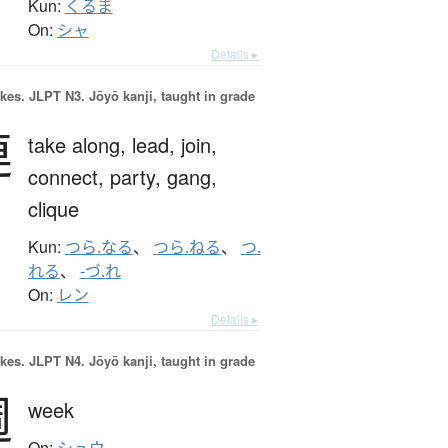
Kun:
くるま
On:
シャ
Details ▸
okes.
JLPT N3. Jōyō kanji, taught in grade
連
take along,
lead,
join,
connect,
party,
gang,
clique
Kun:
つら.なる
、
つら.ねる
、
つ.
れる
、
-づ.れ
On:
レン
Details ▸
okes.
JLPT N4. Jōyō kanji, taught in grade
週
week
On: