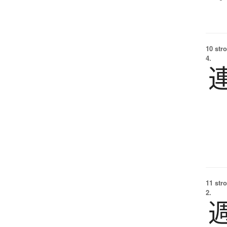
10 str
4.
11 str
2.