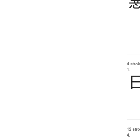
4 strok
1.
12 str
4.