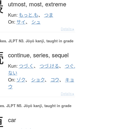
最
utmost,
most,
extreme
Kun:
もっと.も
、
つま
On:
サイ
、
シュ
Details ▸
okes.
JLPT N3. Jōyō kanji, taught in grade
続
continue,
series,
sequel
Kun:
つづ.く
、
つづ.ける
、
つぐ.
ない
On:
ゾク
、
ショク
、
コウ
、
キョ
ウ
Details ▸
es.
JLPT N5. Jōyō kanji, taught in grade
車
car