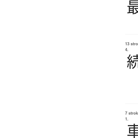
13 str
4.
7 strok
1.