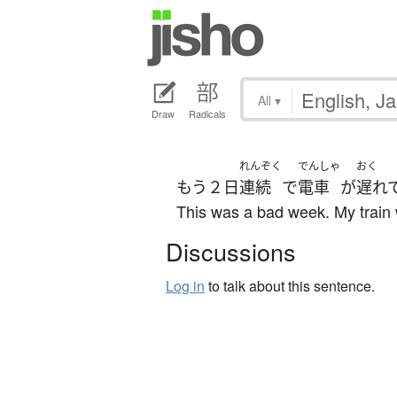
All
▾
Draw
Radicals
れんぞく
でんしゃ
おく
もう
２日
連続
で
電車
が
遅れ
This was a bad week. My train 
Discussions
Log in
to talk about this sentence.