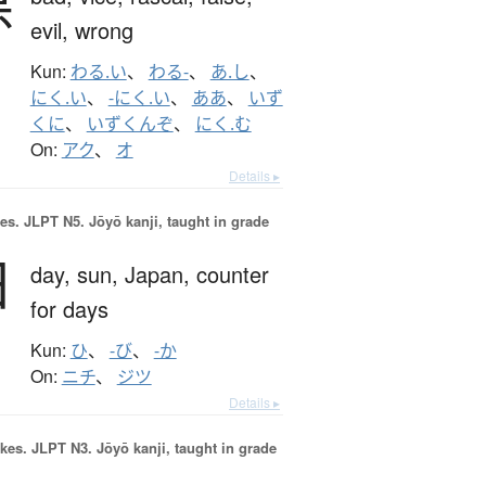
悪
evil,
wrong
Kun:
わる.い
、
わる-
、
あ.し
、
にく.い
、
-にく.い
、
ああ
、
いず
くに
、
いずくんぞ
、
にく.む
On:
アク
、
オ
Details ▸
es.
JLPT N5. Jōyō kanji, taught in grade
日
day,
sun,
Japan,
counter
for days
Kun:
ひ
、
-び
、
-か
On:
ニチ
、
ジツ
Details ▸
okes.
JLPT N3. Jōyō kanji, taught in grade