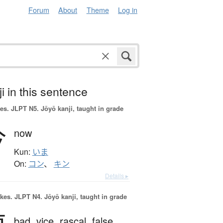
Forum
About
Theme
Log in
i in this sentence
es.
JLPT N5. Jōyō kanji, taught in grade
今
now
Kun:
いま
On:
コン
、
キン
Details ▸
okes.
JLPT N4. Jōyō kanji, taught in grade
bad,
vice,
rascal,
false,