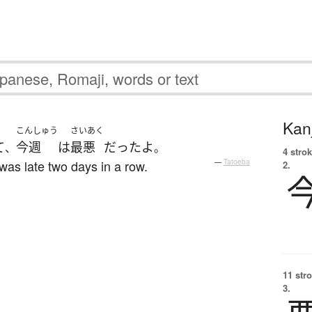
Kanj
こんしゅう
さいあく
て
今週
は
最悪
だった
よ
、
。
4 strok
was late two days in a row.
—
Tatoeba
2.
11 str
3.