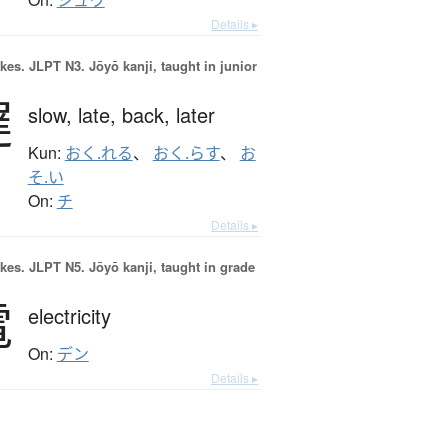
シュウ
Details ▸
okes.
JLPT N3. Jōyō kanji, taught in junior
遅
slow,
late,
back,
later
Kun:
おく.れる
、
おく.らす
、
お
そ.い
On:
チ
Details ▸
okes.
JLPT N5. Jōyō kanji, taught in grade
電
electricity
On:
デン
Details ▸