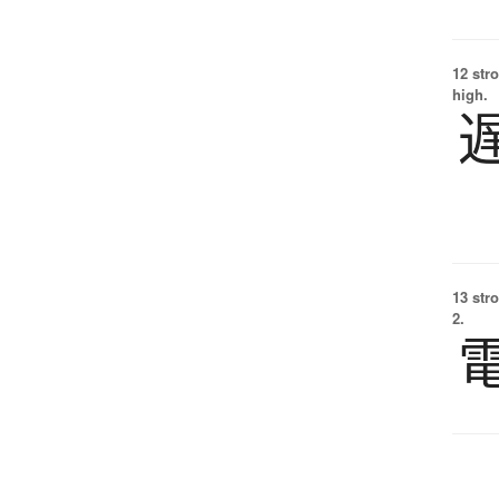
12 str
high.
13 str
2.