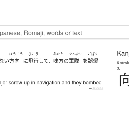
Kanj
ほうこう
ひこう
みかた
ぐんたい
ごばく
ない
方向
に
飛行
して
味方
の
軍隊
を
誤爆
、
6 strok
3.
ajor screw-up in navigation and they bombed
—
Tatoeba