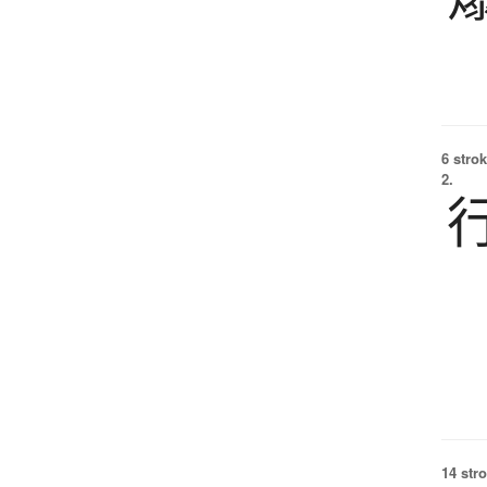
6 strok
2.
14 str