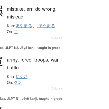
誤
mistake,
err,
do wrong,
mislead
Kun:
あやま.る
、
-あやま.る
On:
ゴ
Details ▸
es.
JLPT N2. Jōyō kanji, taught in grade
軍
army,
force,
troops,
war,
battle
Kun:
いくさ
On:
グン
Details ▸
okes.
JLPT N1. Jōyō kanji, taught in grade