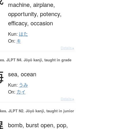
machine,
airplane,
opportunity,
potency,
efficacy,
occasion
Kun:
はた
On:
キ
Details ▸
es.
JLPT N4. Jōyō kanji, taught in grade
海
sea,
ocean
Kun:
うみ
On:
カイ
Details ▸
okes.
JLPT N2. Jōyō kanji, taught in junior
爆
bomb,
burst open,
pop,