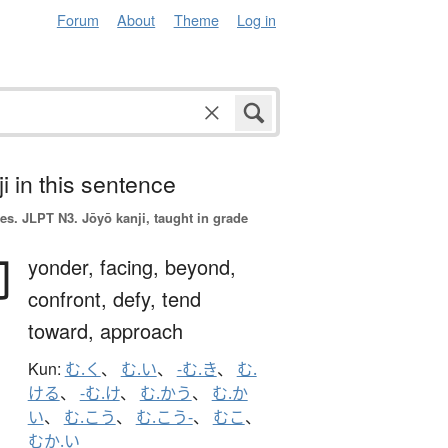
Forum
About
Theme
Log in
i in this sentence
es.
JLPT N3. Jōyō kanji, taught in grade
向
yonder,
facing,
beyond,
confront,
defy,
tend
toward,
approach
Kun:
む.く
、
む.い
、
-む.き
、
む.
ける
、
-む.け
、
む.かう
、
む.か
い
、
む.こう
、
む.こう-
、
むこ
、
むか.い