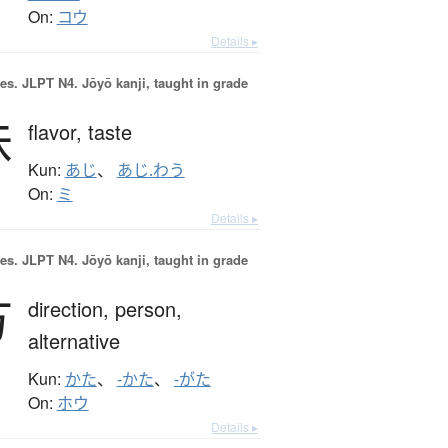
On:
コウ
Details ▸
es.
JLPT N4. Jōyō kanji, taught in grade
味
flavor,
taste
Kun:
あじ
、
あじ.わう
On:
ミ
Details ▸
es.
JLPT N4. Jōyō kanji, taught in grade
方
direction,
person,
alternative
Kun:
かた
、
-かた
、
-がた
On:
ホウ
Details ▸