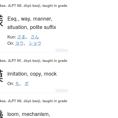
okes.
JLPT N3. Jōyō kanji, taught in grade
様
Esq.,
way,
manner,
situation,
polite suffix
Kun:
さま
、
さん
On:
ヨウ
、
ショウ
Details ▸
okes.
JLPT N1. Jōyō kanji, taught in grade
模
imitation,
copy,
mock
On:
モ
、
ボ
Details ▸
okes.
JLPT N3. Jōyō kanji, taught in grade
機
loom,
mechanism,