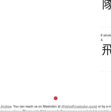
9 strok
4.
 Andrew
. You can reach us on Mastodon at
@jisho@mastodon.social
or by e-m