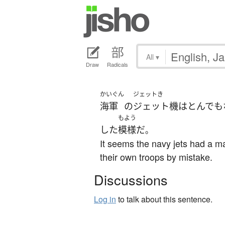
All
▾
Draw
Radicals
かいぐん
ジェットき
海軍
の
ジェット機
は
とんでも
もよう
した
模様
だ
。
It seems the navy jets had a m
their own troops by mistake.
Discussions
Log in
to talk about this sentence.