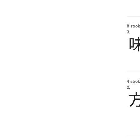
8 strok
3.
4 strok
2.