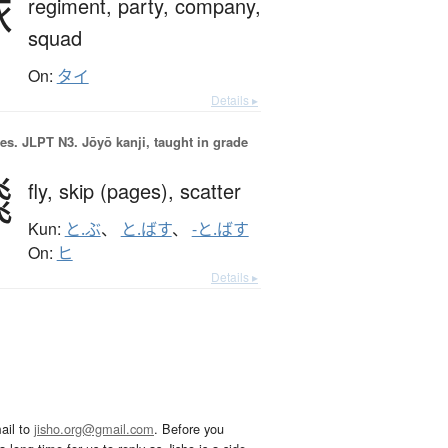
隊
regiment,
party,
company,
squad
On:
タイ
Details ▸
es.
JLPT N3. Jōyō kanji, taught in grade
飛
fly,
skip (pages),
scatter
Kun:
と.ぶ
、
と.ばす
、
-と.ばす
On:
ヒ
Details ▸
ail to
jisho.org@gmail.com
. Before you