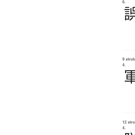
6.
9 strok
4.
12 str
4.