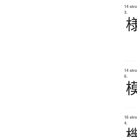
14 str
3.
14 str
6.
16 str
4.