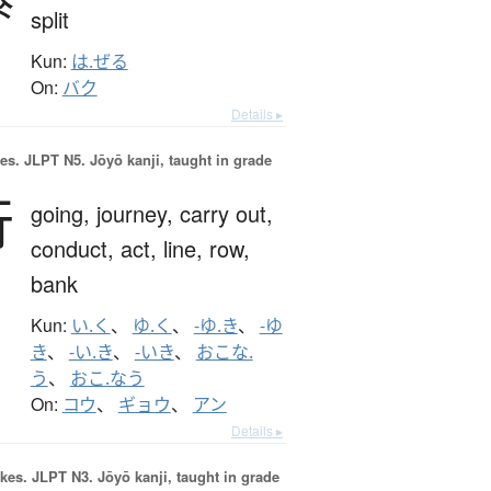
split
Kun:
は.ぜる
On:
バク
Details ▸
es.
JLPT N5. Jōyō kanji, taught in grade
行
going,
journey,
carry out,
conduct,
act,
line,
row,
bank
Kun:
い.く
、
ゆ.く
、
-ゆ.き
、
-ゆ
き
、
-い.き
、
-いき
、
おこな.
う
、
おこ.なう
On:
コウ
、
ギョウ
、
アン
Details ▸
okes.
JLPT N3. Jōyō kanji, taught in grade