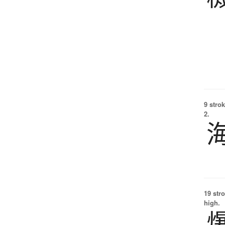
9 strok
2.
19 str
high.