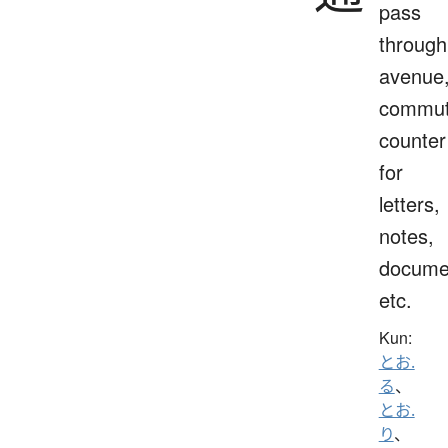
pass
through
avenue
commut
counter
for
letters,
notes,
docume
etc.
Kun:
とお.
る
、
とお.
り
、