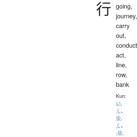
行
going,
journey
carry
out,
conduct
act,
line,
row,
bank
Kun:
い.
く
、
ゆ.
く
、
-ゆ.