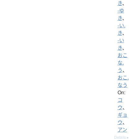
き
、
-ゆ
き
、
-い.
き
、
-い
き
、
おこ
な.
う
、
おこ.
なう
On:
コ
ウ
、
ギョ
ウ
、
アン
Details ▸