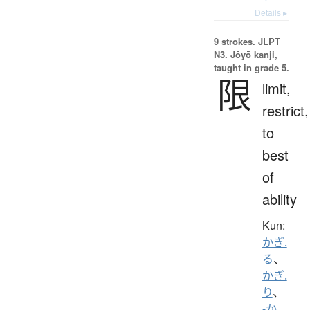
Details ▸
9 strokes.
JLPT
N3. Jōyō kanji,
taught in grade 5.
限
limit,
restrict,
to
best
of
ability
Kun:
かぎ.
る
、
かぎ.
り
、
-か