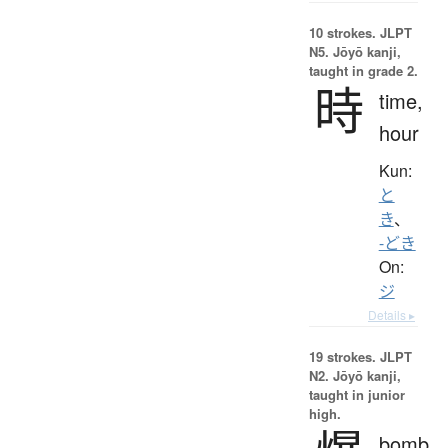
10 strokes.
JLPT
N5. Jōyō kanji,
taught in grade 2.
時
time,
hour
Kun:
と
き
、
-どき
On:
ジ
Details ▸
19 strokes.
JLPT
N2. Jōyō kanji,
taught in junior
high.
bomb,