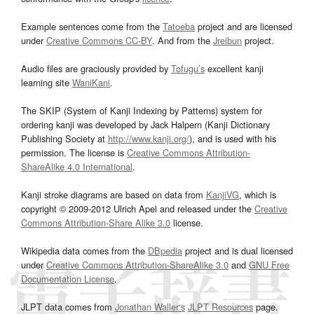
Example sentences come from the
Tatoeba
project and are licensed
under
Creative Commons CC-BY
. And from the
Jreibun
project.
Audio files are graciously provided by
Tofugu’s
excellent kanji
learning site
WaniKani
.
The SKIP (System of Kanji Indexing by Patterns) system for
ordering kanji was developed by Jack Halpern (Kanji Dictionary
Publishing Society at
http://www.kanji.org/
), and is used with his
permission. The license is
Creative Commons Attribution-
ShareAlike 4.0 International
.
Kanji stroke diagrams are based on data from
KanjiVG
, which is
copyright © 2009-2012 Ulrich Apel and released under the
Creative
Commons Attribution-Share Alike 3.0
license.
Wikipedia data comes from the
DBpedia
project and is dual licensed
under
Creative Commons Attribution-ShareAlike 3.0
and
GNU Free
Documentation License
.
JLPT data comes from
Jonathan Waller‘s
JLPT Resources
page.