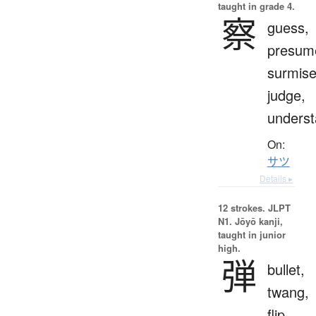
taught in grade 4.
察
guess,
presum
surmise
judge,
unders
On:
サツ
Details ▸
12 strokes.
JLPT
N1. Jōyō kanji,
taught in junior
high.
弾
bullet,
twang,
flip,