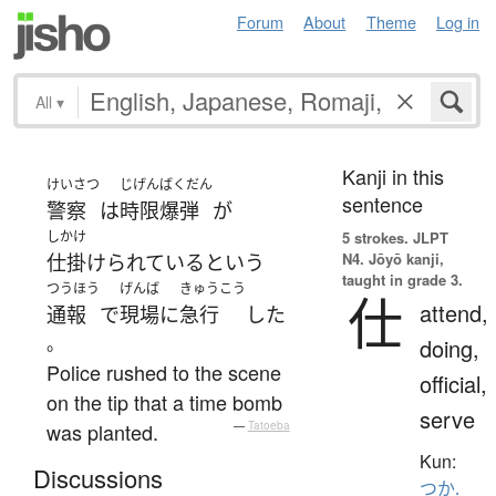
Forum
About
Theme
Log in
All
▾
Kanji in this
けいさつ
じげんばくだん
sentence
警察
は
時限爆弾
が
しかけ
5 strokes.
JLPT
N4. Jōyō kanji,
仕掛けられている
という
taught in grade 3.
つうほう
げんば
きゅうこう
仕
attend,
通報
で
現場
に
急行
した
。
doing,
Police rushed to the scene
official,
on the tip that a time bomb
serve
was planted.
—
Tatoeba
Kun:
Discussions
つか.