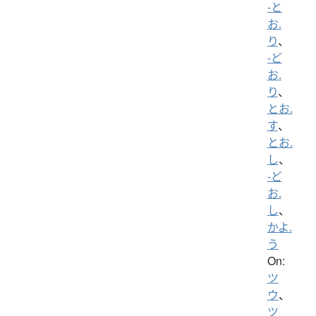
-と
お.
り
、
-ど
お.
り
、
とお.
す
、
とお.
し
、
-ど
お.
し
、
かよ.
う
On:
ツ
ウ
、
ツ