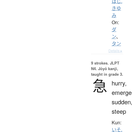
はじ.
きゆ
み
On:
ダ
ン
、
タン
Details ▸
9 strokes.
JLPT
N4. Jōyō kanji,
taught in grade 3.
急
hurry,
emerge
sudden
steep
Kun:
いそ.