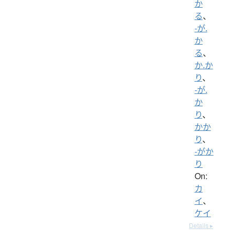
か
る
、
-が.
か
る
、
か.か
り
、
-が.
か
り
、
かか
り
、
-がか
り
On:
カ
イ
、
ケイ
Details ▸