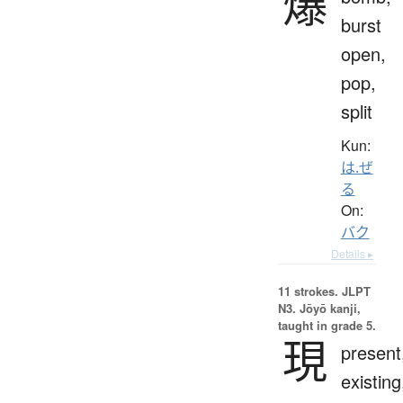
爆
burst
open,
pop,
split
Kun:
は.ぜ
る
On:
バク
Details ▸
11 strokes.
JLPT
N3. Jōyō kanji,
taught in grade 5.
現
present
existing