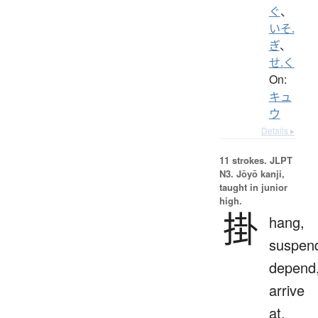
ぐ
、
いそ.
ぎ
、
せ.く
On:
キュ
ウ
Details ▸
11 strokes.
JLPT
N3. Jōyō kanji,
taught in junior
high.
掛
hang,
suspen
depend
arrive
at,