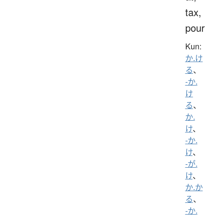
tax,
pour
Kun:
か.け
る
、
-か.
け
る
、
か.
け
、
-か.
け
、
-が.
け
、
か.か
る
、
-か.