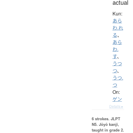
actual
Kun:
あら
わ.れ
る
、
あら
わ.
す
、
うつ
つ
、
うつ.
つ
On:
ゲン
Details ▸
6 strokes.
JLPT
N5. Jōyō kanji,
taught in grade 2.