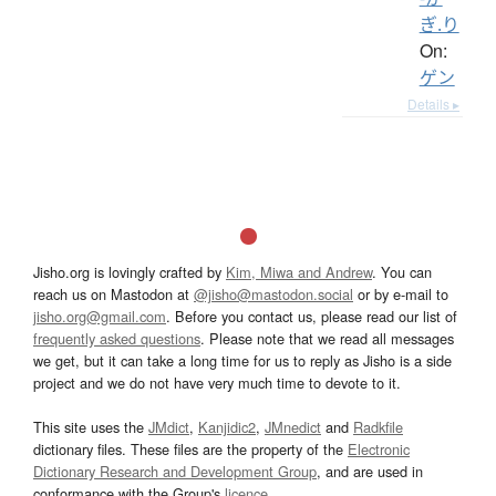
ぎ.り
On:
ゲン
Details ▸
Jisho.org is lovingly crafted by
Kim, Miwa and Andrew
. You can
reach us on Mastodon at
@jisho@mastodon.social
or by e-mail to
jisho.org@gmail.com
. Before you contact us, please read our list of
frequently asked questions
. Please note that we read all messages
we get, but it can take a long time for us to reply as Jisho is a side
project and we do not have very much time to devote to it.
This site uses the
JMdict
,
Kanjidic2
,
JMnedict
and
Radkfile
dictionary files. These files are the property of the
Electronic
Dictionary Research and Development Group
, and are used in
conformance with the Group's
licence
.