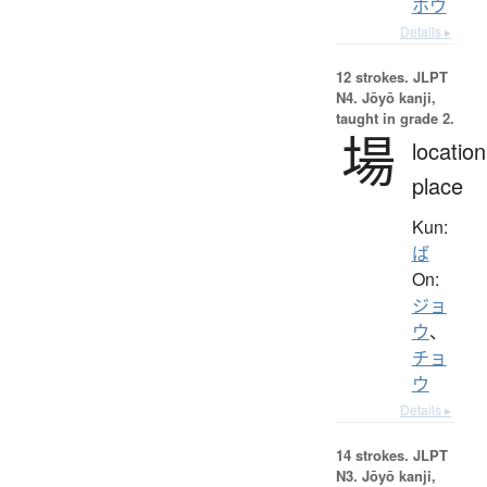
ホウ
Details ▸
12 strokes.
JLPT
N4. Jōyō kanji,
taught in grade 2.
場
location
place
Kun:
ば
On:
ジョ
ウ
、
チョ
ウ
Details ▸
14 strokes.
JLPT
N3. Jōyō kanji,