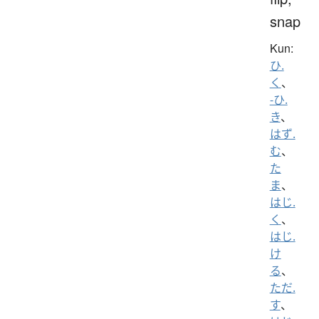
snap
Kun:
ひ.
く
、
-ひ.
き
、
はず.
む
、
た
ま
、
はじ.
く
、
はじ.
け
る
、
ただ.
す
、