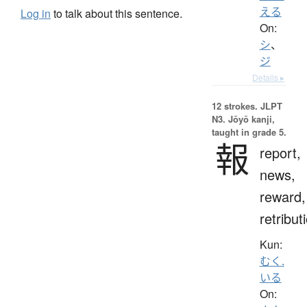
える
Log in
to talk about this sentence.
On:
シ
、
ジ
Details ▸
12 strokes.
JLPT
N3. Jōyō kanji,
taught in grade 5.
報
report,
news,
reward,
retribut
Kun:
むく.
いる
On: