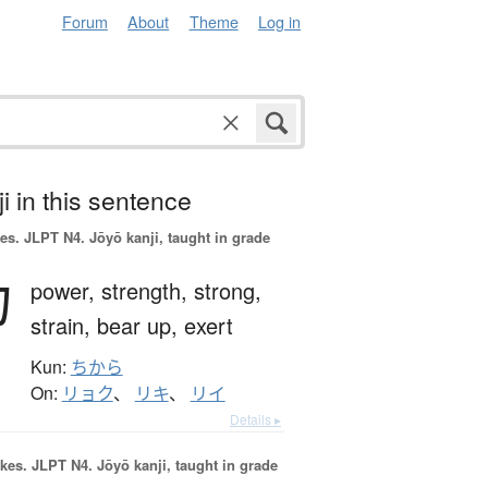
Forum
About
Theme
Log in
i in this sentence
es.
JLPT N4. Jōyō kanji, taught in grade
力
power,
strength,
strong,
strain,
bear up,
exert
Kun:
ちから
On:
リョク
、
リキ
、
リイ
Details ▸
okes.
JLPT N4. Jōyō kanji, taught in grade