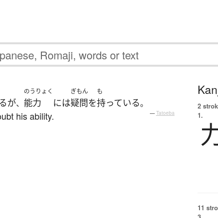
Kanj
のうりょく
ぎもん
も
る
が
能力
には
疑問
を
持っている
、
。
2 strok
ubt his ability.
—
Tatoeba
1.
11 str
3.