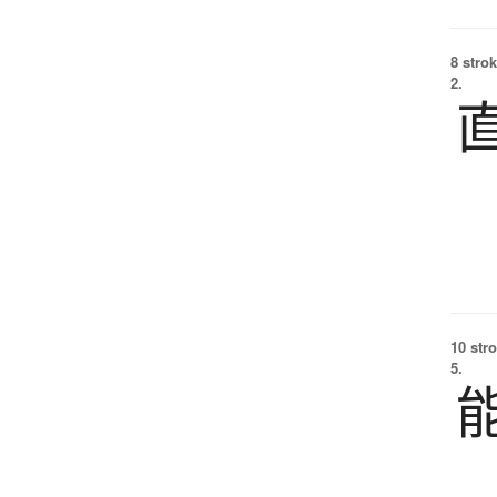
8 strok
2.
10 str
5.