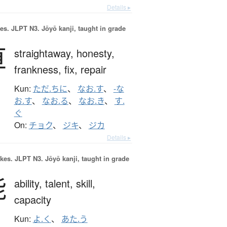
Details ▸
es.
JLPT N3. Jōyō kanji, taught in grade
直
straightaway,
honesty,
frankness,
fix,
repair
Kun:
ただ.ちに
、
なお.す
、
-な
お.す
、
なお.る
、
なお.き
、
す.
ぐ
On:
チョク
、
ジキ
、
ジカ
Details ▸
okes.
JLPT N3. Jōyō kanji, taught in grade
能
ability,
talent,
skill,
capacity
Kun:
よ.く
、
あた.う