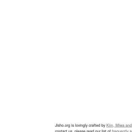
Jisho.org is lovingly crafted by
Kim, Miwa and
contact us, please read our list of
frequently 