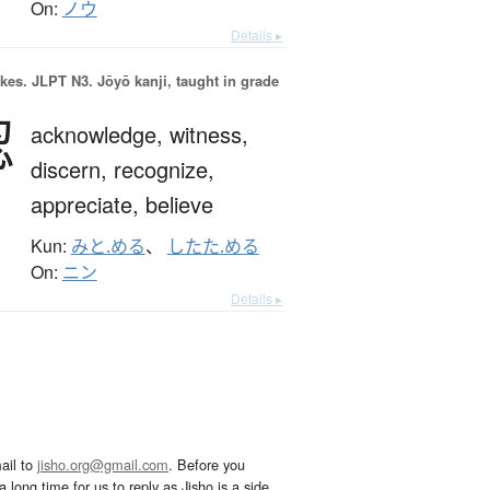
On:
ノウ
Details ▸
okes.
JLPT N3. Jōyō kanji, taught in grade
認
acknowledge,
witness,
discern,
recognize,
appreciate,
believe
Kun:
みと.める
、
したた.める
On:
ニン
Details ▸
ail to
jisho.org@gmail.com
. Before you
 long time for us to reply as Jisho is a side