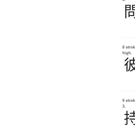
8 strok
high.
9 strok
3.