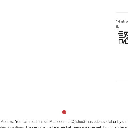
14 str
6.
 Andrew
. You can reach us on Mastodon at
@jisho@mastodon.social
or by e-m
asked questions
. Please note that we read all messages we get, but it can take a