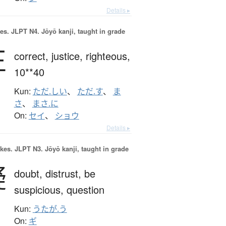
Details ▸
es.
JLPT N4. Jōyō kanji, taught in grade
正
correct,
justice,
righteous,
10**40
Kun:
ただ.しい
、
ただ.す
、
ま
さ
、
まさ.に
On:
セイ
、
ショウ
Details ▸
okes.
JLPT N3. Jōyō kanji, taught in grade
疑
doubt,
distrust,
be
suspicious,
question
Kun:
うたが.う
On:
ギ