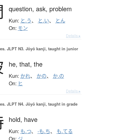
問
question,
ask,
problem
Kun:
と.う
、
と.い
、
とん
On:
モン
Details ▸
es.
JLPT N3. Jōyō kanji, taught in junior
彼
he,
that,
the
Kun:
かれ
、
かの
、
か.の
On:
ヒ
Details ▸
es.
JLPT N4. Jōyō kanji, taught in grade
持
hold,
have
Kun:
も.つ
、
-も.ち
、
も.てる
On:
ジ