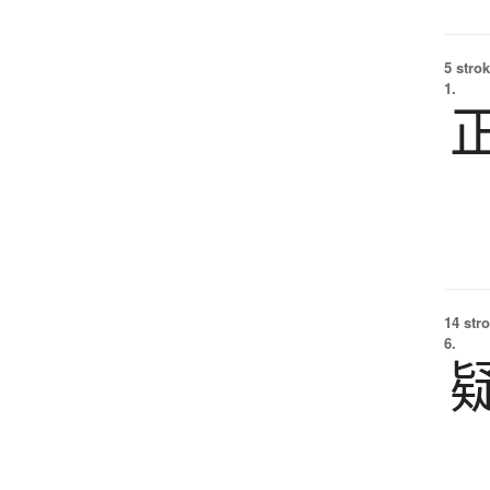
5 strok
1.
14 str
6.