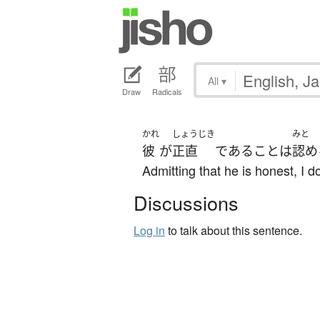
All
▾
Draw
Radicals
かれ
しょうじき
みと
彼
が
正直
である
こと
は
認め
Admitting that he is honest, I do
Discussions
Log in
to talk about this sentence.