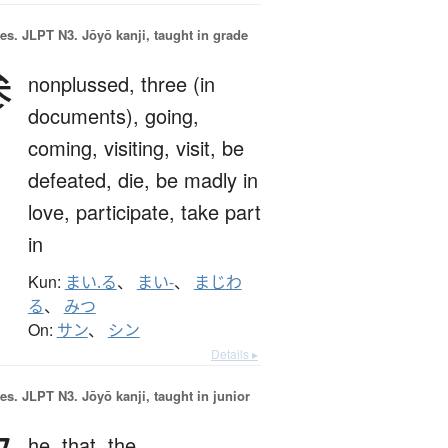
es.
JLPT N3. Jōyō kanji, taught in grade
参
nonplussed,
three (in
documents),
going,
coming,
visiting,
visit,
be
defeated,
die,
be madly in
love,
participate,
take part
in
Kun:
まい.る
、
まい-
、
まじわ
る
、
みつ
On:
サン
、
シン
Details ▸
es.
JLPT N3. Jōyō kanji, taught in junior
he,
that,
the