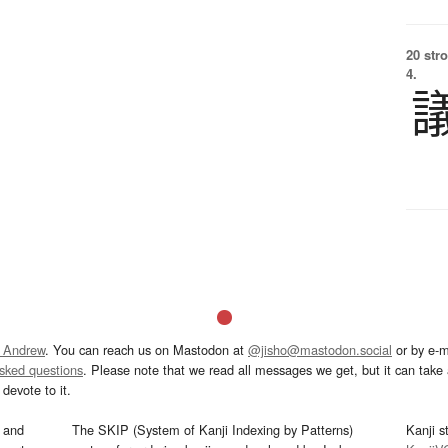
20 str
4.
 Andrew
. You can reach us on Mastodon at
@jisho@mastodon.social
or by e-m
asked questions
. Please note that we read all messages we get, but it can take a
devote to it.
and
The SKIP (System of Kanji Indexing by Patterns)
Kanji s