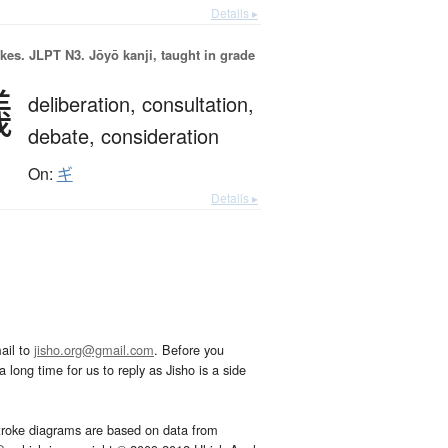
Details ▸
okes.
JLPT N3. Jōyō kanji, taught in grade
議
deliberation,
consultation,
debate,
consideration
On:
ギ
Details ▸
ail to
jisho.org@gmail.com
. Before you
 long time for us to reply as Jisho is a side
troke diagrams are based on data from