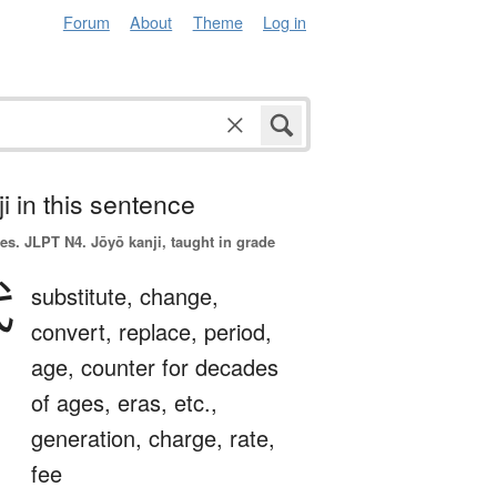
Forum
About
Theme
Log in
i in this sentence
es.
JLPT N4. Jōyō kanji, taught in grade
代
substitute,
change,
convert,
replace,
period,
age,
counter for decades
of ages, eras, etc.,
generation,
charge,
rate,
fee