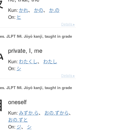
彼
Kun:
かれ
、
かの
、
か.の
On:
ヒ
Details ▸
es.
JLPT N4. Jōyō kanji, taught in grade
私
private,
I,
me
Kun:
わたくし
、
わたし
On:
シ
Details ▸
es.
JLPT N4. Jōyō kanji, taught in grade
自
oneself
Kun:
みずか.ら
、
おの.ずから
、
おの.ずと
On:
ジ
、
シ