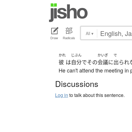
All
▾
Draw
Radicals
かれ
じぶん
かいぎ
で
彼
は
自分で
その
会議
に
出られ
He can't attend the meeting in 
Discussions
Log in
to talk about this sentence.