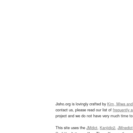
Jisho.org is lovingly crafted by
Kim, Miwa and
contact us, please read our list of
frequently 
project and we do not have very much time to 
This site uses the
JMdict
,
Kanjidic2
,
JMnedict