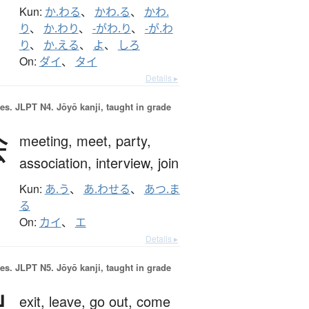
Kun:
か.わる
、
かわ.る
、
かわ.
り
、
か.わり
、
-がわ.り
、
-が.わ
り
、
か.える
、
よ
、
しろ
On:
ダイ
、
タイ
Details ▸
es.
JLPT N4. Jōyō kanji, taught in grade
会
meeting,
meet,
party,
association,
interview,
join
Kun:
あ.う
、
あ.わせる
、
あつ.ま
る
On:
カイ
、
エ
Details ▸
es.
JLPT N5. Jōyō kanji, taught in grade
出
exit,
leave,
go out,
come