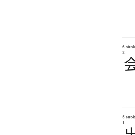
6 strok
2.
5 strok
1.