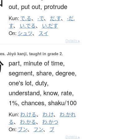
out,
put out,
protrude
Kun:
で.る
、
-で
、
だ.す
、
-だ.
す
、
い.でる
、
い.だす
On:
シュツ
、
スイ
Details ▸
es.
Jōyō kanji, taught in grade 2.
分
part,
minute of time,
segment,
share,
degree,
one's lot,
duty,
understand,
know,
rate,
1%,
chances,
shaku/100
Kun:
わ.ける
、
わ.け
、
わ.かれ
る
、
わ.かる
、
わ.かつ
On:
ブン
、
フン
、
ブ
Details ▸