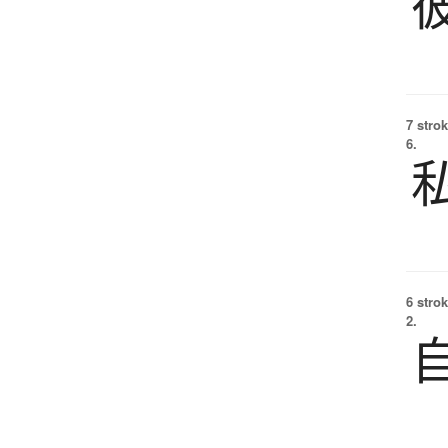
7 strok
6.
6 strok
2.