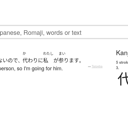
Kanj
か
わたし
まい
ない
ので
代わり
に
私
が
参ります
、
。
5 strok
person, so I'm going for him.
—
Tatoeba
3.